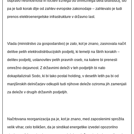
odpravo nesmotrnosti in ločitev tržnega od omrežnega dela distribucij, šlo
pa je tudi korak dlje od zahtev evropske zakonodaje – zahtevalo je tudi
prenos elektroenergetske infrastrukture v državno last.
Vlada (ministrstvo za gospodarstvo) je zato, kot je znano, zasnovala načrt
delitve petih elektrodistribucijskih podjetij, ki temelji na štirih korakih –
delitev podjetij, ustanovitev petih pravnih oseb, na katere bi prenesli
omrežno dejavnost. Z državnimi deleži v teh podjetjih bi nato
dokapitalizirali Sodo, ki bi tako postal holding, v desetih letih pa bi od
manjšinskih delničarjev odkupili tudi njihove deleže oziroma jih zamenjali
za deleže v drugih državnih podjetjih.
Načrtovana reorganizacija pa je, kot je znano, med zaposlenimi sprožila
velik vihar, celo tolikšen, da je sindikat energetike izvedel opozorilno