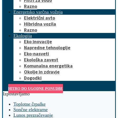
Filtri za vodo
Razno
Energetsko varčna vožnja
Električni avto
Hibridna vozila
Razno
Ekologija
Eko inovacije
Napredne tehnologije
Eko-nasveti
Ekološka zavest
Komunalna energetika
Okolje in zdravje
Dogodki
HITRO DO UGODNE PONUDBE
Izpostavljamo
Toplotne črpalke
Sončne elektrarne
Lunos prezračevanje