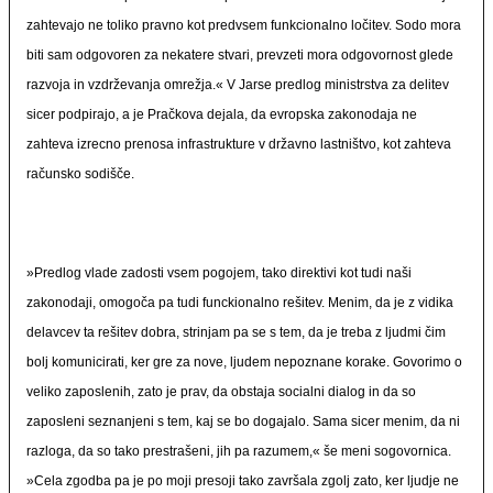
zahtevajo ne toliko pravno kot predvsem funkcionalno ločitev. Sodo mora
biti sam odgovoren za nekatere stvari, prevzeti mora odgovornost glede
razvoja in vzdrževanja omrežja.« V Jarse predlog ministrstva za delitev
sicer podpirajo, a je Pračkova dejala, da evropska zakonodaja ne
zahteva izrecno prenosa infrastrukture v državno lastništvo, kot zahteva
računsko sodišče.
»Predlog vlade zadosti vsem pogojem, tako direktivi kot tudi naši
zakonodaji, omogoča pa tudi funckionalno rešitev. Menim, da je z vidika
delavcev ta rešitev dobra, strinjam pa se s tem, da je treba z ljudmi čim
bolj komunicirati, ker gre za nove, ljudem nepoznane korake. Govorimo o
veliko zaposlenih, zato je prav, da obstaja socialni dialog in da so
zaposleni seznanjeni s tem, kaj se bo dogajalo. Sama sicer menim, da ni
razloga, da so tako prestrašeni, jih pa razumem,« še meni sogovornica.
»Cela zgodba pa je po moji presoji tako završala zgolj zato, ker ljudje ne