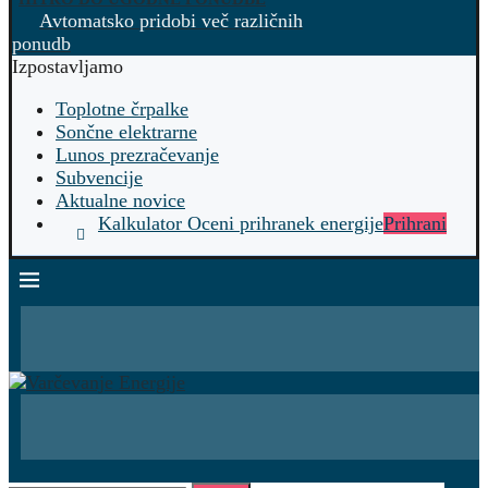
Avtomatsko pridobi več različnih
ponudb
Izpostavljamo
Toplotne črpalke
Sončne elektrarne
Lunos prezračevanje
Subvencije
Aktualne novice
Kalkulator Oceni prihranek energije
Prihrani