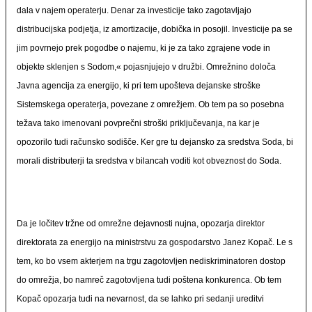
dala v najem operaterju. Denar za investicije tako zagotavljajo
distribucijska podjetja, iz amortizacije, dobička in posojil. Investicije pa se
jim povrnejo prek pogodbe o najemu, ki je za tako zgrajene vode in
objekte sklenjen s Sodom,« pojasnjujejo v družbi. Omrežnino določa
Javna agencija za energijo, ki pri tem upošteva dejanske stroške
Sistemskega operaterja, povezane z omrežjem. Ob tem pa so posebna
težava tako imenovani povprečni stroški priključevanja, na kar je
opozorilo tudi računsko sodišče. Ker gre tu dejansko za sredstva Soda, bi
morali distributerji ta sredstva v bilancah voditi kot obveznost do Soda.
Da je ločitev tržne od omrežne dejavnosti nujna, opozarja direktor
direktorata za energijo na ministrstvu za gospodarstvo Janez Kopač. Le s
tem, ko bo vsem akterjem na trgu zagotovljen nediskriminatoren dostop
do omrežja, bo namreč zagotovljena tudi poštena konkurenca. Ob tem
Kopač opozarja tudi na nevarnost, da se lahko pri sedanji ureditvi