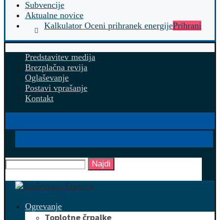
Subvencije
Aktualne novice
Kalkulator Oceni prihranek energije
Prihrani
Predstavitev medija
Brezplačna revija
Oglaševanje
Postavi vprašanje
Kontakt
Najdi
Ogrevanje
Toplotne črpalke