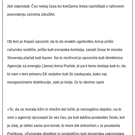
želi odprodati. Čez nekaj časa bo kvečjemu treba razmišljati o njihovem
poenotenju oziroma združitvi.
Ob tem je Kopač opozoril, da bi do enakih ugotovitev, kot je prišlo
računsko sodišče, prišla tudi evropska komisija, zaradi česar bi morala
Slovenija plačati tudi kazen. Na to možnost je opozorila tudi direktorica
Agencije za energijo (Jarse) Irena Praček, ki pa k temu dodaja tudi to, da
bi nam v tem primeru EK verjetno tudi že zaukazala, kako naj
reorganiziramo distribucije, zato je bolje, če to storimo sami.
»To, da se morata tržni in mrežni del ločiti, je neizogibno dejstvo, na to
smo v agenciji opozarjali že ves čas, pa tudi takšna postavitev Soda, kot
je zdaj, je lahko samo prvi korak, ki more biti dokončen,« je poudarila
Pračkova. »Evropske direktive in posledično tudi slovenska zakonodaja