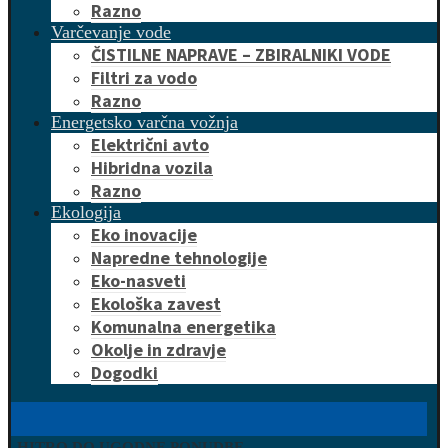
Razno
Varčevanje vode
ČISTILNE NAPRAVE – ZBIRALNIKI VODE
Filtri za vodo
Razno
Energetsko varčna vožnja
Električni avto
Hibridna vozila
Razno
Ekologija
Eko inovacije
Napredne tehnologije
Eko-nasveti
Ekološka zavest
Komunalna energetika
Okolje in zdravje
Dogodki
HITRO DO UGODNE PONUDBE