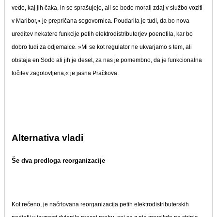
vedo, kaj jih čaka, in se sprašujejo, ali se bodo morali zdaj v službo voziti
v Maribor,« je prepričana sogovornica. Poudarila je tudi, da bo nova
ureditev nekatere funkcije petih elektrodistributerjev poenotila, kar bo
dobro tudi za odjemalce. »Mi se kot regulator ne ukvarjamo s tem, ali
obstaja en Sodo ali jih je deset, za nas je pomembno, da je funkcionalna
ločitev zagotovljena,« je jasna Pračkova.
Alternativa vladi
Še dva predloga reorganizacije
Kot rečeno, je načrtovana reorganizacija petih elektrodistributerskih