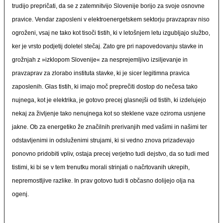
trudijo prepričati, da se z zatemnitvijo Slovenije borijo za svoje osnovne
pravice. Vendar zaposleni v elektroenergetskem sektorju pravzaprav niso
ogroženi, vsaj ne tako kot tisoči tistih, ki v letošnjem letu izgubljajo službo,
ker je vrsto podjetij doletel stečaj. Zato gre pri napovedovanju stavke in
grožnjah z »izklopom Slovenije« za nesprejemljivo izsiljevanje in
pravzaprav za zlorabo instituta stavke, ki je sicer legitimna pravica
zaposlenih. Glas tistih, ki imajo moč preprečiti dostop do nečesa tako
nujnega, kot je elektrika, je gotovo precej glasnejši od tistih, ki izdelujejo
nekaj za življenje tako nenujnega kot so steklene vaze oziroma usnjene
jakne. Ob za energetiko že značilnih prerivanjih med vašimi in našimi ter
odstavljenimi in odsluženimi strujami, ki si vedno znova prizadevajo
ponovno pridobiti vpliv, ostaja precej verjetno tudi dejstvo, da so tudi med
tistimi, ki bi se v tem trenutku morali strinjati o načrtovanih ukrepih,
nepremostljive razlike. In prav gotovo tudi ti občasno dolijejo olja na
ogenj.