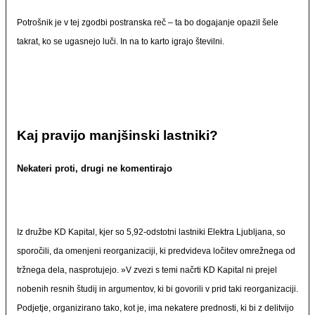
Potrošnik je v tej zgodbi postranska reč – ta bo dogajanje opazil šele
takrat, ko se ugasnejo luči. In na to karto igrajo številni.
Kaj pravijo manjšinski lastniki?
Nekateri proti, drugi ne komentirajo
Iz družbe KD Kapital, kjer so 5,92-odstotni lastniki Elektra Ljubljana, so
sporočili, da omenjeni reorganizaciji, ki predvideva ločitev omrežnega od
tržnega dela, nasprotujejo. »V zvezi s temi načrti KD Kapital ni prejel
nobenih resnih študij in argumentov, ki bi govorili v prid taki reorganizaciji.
Podjetje, organizirano tako, kot je, ima nekatere prednosti, ki bi z delitvijo