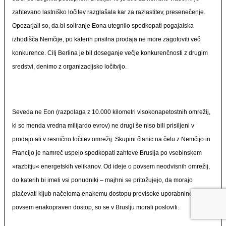
zahtevano lastniško ločitev razglašala kar za razlastitev, presenečenje.
Opozarjali so, da bi soliranje Eona utegnilo spodkopati pogajalska
izhodišča Nemčije, po katerih prisilna prodaja ne more zagotoviti več
konkurence. Cilj Berlina je bil doseganje večje konkurenčnosti z drugim
sredstvi, denimo z organizacijsko ločitvijo.
Seveda ne Eon (razpolaga z
10.000 kilometri
visokonapetostnih omrežij,
ki so menda vredna milijardo evrov) ne drugi še niso bili prisiljeni v
prodajo ali v resnično ločitev omrežij. Skupini članic na čelu z Nemčijo in
Francijo je namreč uspelo spodkopati zahteve Bruslja po vsebinskem
»razbitju« energetskih velikanov. Od ideje o povsem neodvisnih omrežij,
do katerih bi imeli vsi ponudniki – majhni se pritožujejo, da morajo
plačevati kljub načeloma enakemu dostopu previsoke uporabnine –
povsem enakopraven dostop, so se v Bruslju morali posloviti.