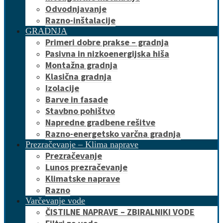
Odvodnjavanje
Razno-inštalacije
GRADNJA
Primeri dobre prakse – gradnja
Pasivna in nizkoenergijska hiša
Montažna gradnja
Klasična gradnja
Izolacije
Barve in fasade
Stavbno pohištvo
Napredne gradbene rešitve
Razno-energetsko varčna gradnja
Prezračevanje – Klima naprave
Prezračevanje
Lunos prezračevanje
Klimatske naprave
Razno
Varčevanje vode
ČISTILNE NAPRAVE – ZBIRALNIKI VODE