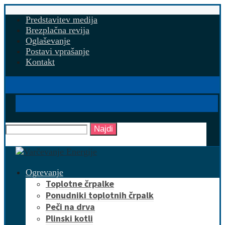
Predstavitev medija
Brezplačna revija
Oglaševanje
Postavi vprašanje
Kontakt
Najdi
Ogrevanje
Toplotne črpalke
Ponudniki toplotnih črpalk
Peči na drva
Plinski kotli