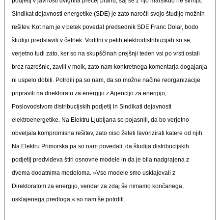
podjetij v javnosti dvignila precej prahu, saj se z njo marsikdo ne strinja.
Sindikat dejavnosti energetike (SDE) je zato naročil svojo študijo možnih
rešitev. Kot nam je v petek povedal predsednik SDE Franc Dolar, bodo
študijo predstavili v četrtek. Vodilni v petih elektrodistribucijah so se,
verjetno tudi zato, ker so na skupščinah prejšnji teden vsi po vrsti ostali
brez razrešnic, zavili v molk, zato nam konkretnega komentarja dogajanja
ni uspelo dobiti. Potrdili pa so nam, da so možne načine reorganizacije
pripravili na direktoratu za energijo z Agencijo za energijo,
Poslovodstvom distribucijskih podjetij in Sindikati dejavnosti
elektroenergetike. Na Elektru Ljubljana so pojasnili, da bo verjetno
obveljala kompromisna rešitev, zato niso želeli favorizirati katere od njih.
Na Elektru Primorska pa so nam povedali, da študija distribucijskih
podjetij predvideva štiri osnovne modele in da je bila nadgrajena z
dvema dodatnima modeloma. »Vse modele smo usklajevali z
Direktoratom za energijo, vendar za zdaj še nimamo končanega,
usklajenega predloga,« so nam še potrdili.