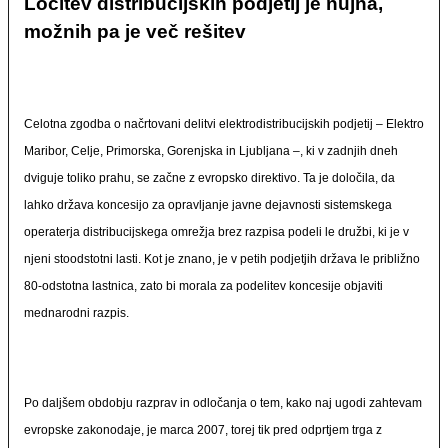
Ločitev distribucijskih podjetij je nujna,
možnih pa je več rešitev
Celotna zgodba o načrtovani delitvi elektrodistribucijskih podjetij – Elektro
Maribor, Celje, Primorska, Gorenjska in Ljubljana –, ki v zadnjih dneh
dviguje toliko prahu, se začne z evropsko direktivo. Ta je določila, da
lahko država koncesijo za opravljanje javne dejavnosti sistemskega
operaterja distribucijskega omrežja brez razpisa podeli le družbi, ki je v
njeni stoodstotni lasti. Kot je znano, je v petih podjetjih država le približno
80-odstotna lastnica, zato bi morala za podelitev koncesije objaviti
mednarodni razpis.
Po daljšem obdobju razprav in odločanja o tem, kako naj ugodi zahtevam
evropske zakonodaje, je marca 2007, torej tik pred odprtjem trga z