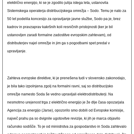
električno energijo, ki se je zgodilo julija istega leta, ustanovila
Sistemskega operaterja distribucijskega omrežja – Sodo. Temu je nato za
50 let podelila koncesijo za opravljanje javne službe, Sodo pa je, brez
kadrov in pravzaprav kakršnih koli resničnih pristojnosti (ker je bil
ustanovljen zaradi formalne zadostitve evropskim zahtevam), od
distributerjev najel omrežje in jim ga s pogodbami spet predal v
upravljanje.
Zahteva evropske direktive, ki je prenešena tudi v slovensko zakonodajo,
je bila tako izpolnjena zgolj na formalni ravni, saj so distribucijsko
omrežje namesto Soda še vedno upravljali elektrodistributerji. Na
nesmotrno urejenost trga z električno energijo je že dlje časa opozarjala
Agencija za energijo (Jarse), opozorilo smo dobili od Evropske komisije,
največ prahu pa so dvignile ugotovitve revizije, ki jih je marca objavilo
računsko sodišče. To je od ministrstva za gospodarstvo in Soda zahtevalo