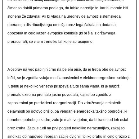
čimer so dobili primerno podlago, da lahko naredijo to, kar bi moralo biti
storjeno že zdavnaj. Ali bi vlada na ureditev dejavnosti sistemskega
operaterja distribucijskega omrežja brez tega čakala na dodatna
opozorila in celo kazen evropske komisije (ki bi šla iz državnega
proračuna!), se v tem trenutku lahko le sprašujemo.
A čeprav na več papirjih črno na belem piše, da je treba obe dejavnosti
ločiti, se je zgodila vstaja med zaposlenimi v elektroenergetskem sektorju.
K temu je nekoliko verjetno prispevala tudi sama vlada, ki je najbrž
premalo oziroma premalo jasno povedala, kaj se bo zgodilo z
zaposlenimi po predvideni reorganizaciji. Do združevanja nekaterih
dejavnosti bo gotovo prišlo, pa vendar je energetika takšno področje, ki
nenehno potrebuje kadre, zato je malo verjetno, da bi kateri od teh ostal
brez kruha. Zato je tudi na prvi pogled nekoliko nerazumljivo, zakaj so
sindikati ob napovedi reorganizacije dvignili toliko prahu in celo grozijo z