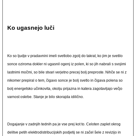
Ko ugasnejo luči
Ko so ljudje v pradavnini imeli svetlobo zgolj do takrat, ko jim je svetilo
sonce oziroma dokler ni ugasnil ogenj iz polen, ki so jih nabrali s svojimi
lastnimi močmi, so bile stvari verjetno precej bolj preproste. Nihče se ni z
nikomer prepiral o tem, čigavo sonce je bolj svetlo in čigava polena so
bolj energetsko učinkovita, okolju prijazna in katera zagotavljajo večjo
varnost oskrbe. Stanje je bilo skorajda idilično.
Dogajanje v zadnjih tednih pa je vse prej kot to. Celoten zaplet okrog
delitve petih elektrodistribucijskih podjetij se ni začel šele z revizijo in