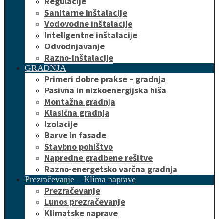
Regulacije
Sanitarne inštalacije
Vodovodne inštalacije
Inteligentne inštalacije
Odvodnjavanje
Razno-inštalacije
GRADNJA
Primeri dobre prakse – gradnja
Pasivna in nizkoenergijska hiša
Montažna gradnja
Klasična gradnja
Izolacije
Barve in fasade
Stavbno pohištvo
Napredne gradbene rešitve
Razno-energetsko varčna gradnja
Prezračevanje – Klima naprave
Prezračevanje
Lunos prezračevanje
Klimatske naprave