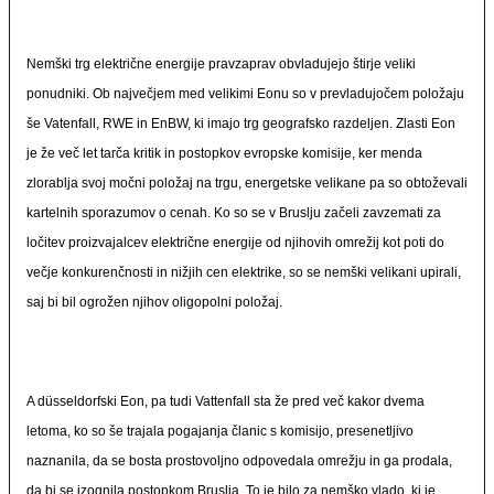
Nemški trg električne energije pravzaprav obvladujejo štirje veliki
ponudniki. Ob največjem med velikimi Eonu so v prevladujočem položaju
še Vatenfall, RWE in EnBW, ki imajo trg geografsko razdeljen. Zlasti Eon
je že več let tarča kritik in postopkov evropske komisije, ker menda
zlorablja svoj močni položaj na trgu, energetske velikane pa so obtoževali
kartelnih sporazumov o cenah. Ko so se v Bruslju začeli zavzemati za
ločitev proizvajalcev električne energije od njihovih omrežij kot poti do
večje konkurenčnosti in nižjih cen elektrike, so se nemški velikani upirali,
saj bi bil ogrožen njihov oligopolni položaj.
A düsseldorfski Eon, pa tudi Vattenfall sta že pred več kakor dvema
letoma, ko so še trajala pogajanja članic s komisijo, presenetljivo
naznanila, da se bosta prostovoljno odpovedala omrežju in ga prodala,
da bi se izognila postopkom Bruslja. To je bilo za nemško vlado, ki je