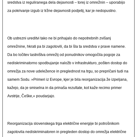
sredstva iz reguliranega dela dejavnosti – torej iz omrežnin – uporabijo
za pokrivanje izgub iz tržne dejavnosti podjetij, kar je nedopustno.
Ob ustrezni ureditvi tako ne bi prihajalo do nepotrebnih zvišanj
omrežnine, hkrati pa bi zagotovili, da bi šla ta sredstva v prave namene.
Da bo ločitev lastništva omrežij od ponudnikov omogočila pogoje za
nediskriminatorno spodbujanje naložb v infrastrukturo, pošten dostop do
omrežja za nove udeležence in preglednost na trgu, so prepričani tudi na
samem Sodu. »Primeri iz Evrope, kjer je bila reorganizacija že izpeljana,
kažejo, da je smiselna in da prinaša rezultate, kot kaže recimo primer
Avstrije, Češke,« poudarjajo.
Reorganizacija slovenskega trga električne energije bi potrošnikom
zagotovila nediskriminatoren in pregleden dostop do omrežja električne