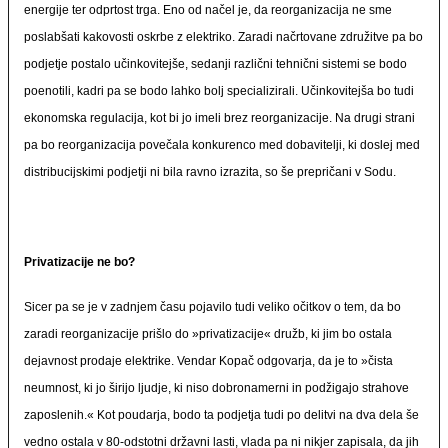
energije ter odprtost trga. Eno od načel je, da reorganizacija ne sme
poslabšati kakovosti oskrbe z elektriko. Zaradi načrtovane združitve pa bo
podjetje postalo učinkovitejše, sedanji različni tehnični sistemi se bodo
poenotili, kadri pa se bodo lahko bolj specializirali. Učinkovitejša bo tudi
ekonomska regulacija, kot bi jo imeli brez reorganizacije. Na drugi strani
pa bo reorganizacija povečala konkurenco med dobavitelji, ki doslej med
distribucijskimi podjetji ni bila ravno izrazita, so še prepričani v Sodu.
Privatizacije ne bo?
Sicer pa se je v zadnjem času pojavilo tudi veliko očitkov o tem, da bo
zaradi reorganizacije prišlo do »privatizacije« družb, ki jim bo ostala
dejavnost prodaje elektrike. Vendar Kopač odgovarja, da je to »čista
neumnost, ki jo širijo ljudje, ki niso dobronamerni in podžigajo strahove
zaposlenih.« Kot poudarja, bodo ta podjetja tudi po delitvi na dva dela še
vedno ostala v 80-odstotni državni lasti, vlada pa ni nikjer zapisala, da jih