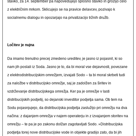
stavko, za 14. september pa napovedujejo splošno stavko in grozijo celo
z električnim mrkom. Sklicujejo se na pravice delavcev, pozivajo k
socialnemu dialogu in opozarjajo na privatizacijo tržnih družb.
Ločitev je nujna
Da imamo trenutno precej zmedeno ureditev, je jasno iz pojasnil, ki so
nam jih poslali iz Soda. Jasno je to, da bi moral vse dejavnosti, povezane
z elektrodistribucijskim omrežjem, izvajati Sodo – ta bi moral skrbeti tudi
za naložbe v distribucijsko omrežje, saj je zadolžen za širitev in
vzdrževanje distribucijskega omrežja. Ker pa je omrežje v lasti
distribucijskih podjetij, so dejanski investitor podjetja sama. Ob tem na
Sodu pojasnjujejo, da distribucijska podjetja zaslužijo pri omrežju na dva
načina: z dajanjem omrežja v najem operaterju in z izvajanjem storitev na
omrežju – te pa je po zakonu dolžan zagotavljati Sodo. »Distribucijska
podjetja torej nove distribucijske vode in objekte gradijo zato, da bi jih