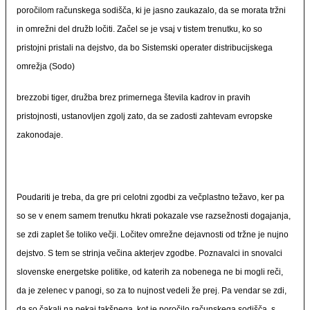
poročilom računskega sodišča, ki je jasno zaukazalo, da se morata tržni
in omrežni del družb ločiti. Začel se je vsaj v tistem trenutku, ko so
pristojni pristali na dejstvo, da bo Sistemski operater distribucijskega
omrežja (Sodo)
brezzobi tiger, družba brez primernega števila kadrov in pravih
pristojnosti, ustanovljen zgolj zato, da se zadosti zahtevam evropske
zakonodaje.
Poudariti je treba, da gre pri celotni zgodbi za večplastno težavo, ker pa
so se v enem samem trenutku hkrati pokazale vse razsežnosti dogajanja,
se zdi zaplet še toliko večji. Ločitev omrežne dejavnosti od tržne je nujno
dejstvo. S tem se strinja večina akterjev zgodbe. Poznavalci in snovalci
slovenske energetske politike, od katerih za nobenega ne bi mogli reči,
da je zelenec v panogi, so za to nujnost vedeli že prej. Pa vendar se zdi,
da so čakali na nekaj takšnega, kot je poročilo računskega sodišča, s