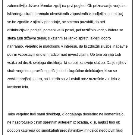
zatemnitvijo države. Vendar zgolj na prvi pogled. Ob priznavanju verjetno
iskrenega strahu premalo obveščenih zaposlenih v podjetjih, o tem, kaj
se bo zgodilo z njimi v prihodnje, ne smemo pozabiti, da pet
distribucijskih podjetij pomeni velik posel, pet različnih korit, v katera se
steka tudi državni denar, s katerim se lahko spretni akterji dobro
nahranijo. Verjetno je malokomu v interesu, da bi združili službe, nabavne
poti in vzpostavili enoten nadzor nad investicijami. Ob tem pa ima tudi
vsaka od družb svojega direktorja, ki se boji za svojo službo. Da je njihov
strah verjetno upravičen, pričajo tudi skupščine delničarjev, ki so se
zvrstile prejšnji teden, na katerih so vsi ostali brez razrešnic za delo v
lanskem letu.
Tako verjetno tudi sami direktorji, ki dogajanja dosledno ne komentirajo,
ne nasprotujejo tistim spretnim akterjem iz ozadja, ki si, najbrž tudi ob
podpori katerega od sindikalnih predstavnikov, množico negotovih ljudi