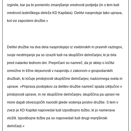
izginile, kar pa bi pomenilo zmanjšanje vrednosti podjetja (in s tem tudi
vrednost lastniškega deleža KD Kapitala). Delitvi nasprotuje tako uprava,
kot vsi zaposleni družbe.«
Delitvi družbe na dva dela nasprotujejo iz vsebinskih in pravnih razlogov,
svoje nestrinjanje pa so izrazili tudi na skupščini delničarjev, ki je bila
pred natanko tednom dni. Prepričani so namreč, da je sklep o ločitvi
omrežne in tržne dejavnosti v nasprotju z zakonom o gospodarskih
družbah, ki ločuje pristojnosti skupščine delničarjev, nadzornega sveta in
uprave. »Priprava postopkov za delitev družbe namreč spada izključno v
pristojnosti uprave, in ne skupščine delničarjev, skupščina pa upravi ne
more dajati obvezujočih navodil glede vodenja poslov družbe. S tem v
zvezi je KD Kapital napovedal tudi izpodbojno tožbo, ki jo namerava
vložiti. Izpodbojne tožbe pa so napovedali tudi drugi manjšinski
delničarji.«