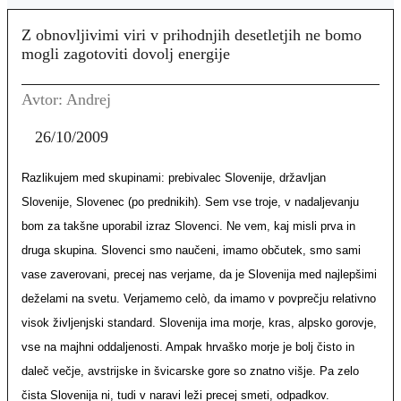
Z obnovljivimi viri v prihodnjih desetletjih ne bomo
mogli zagotoviti dovolj energije
Avtor: Andrej
26/10/2009
Razlikujem med skupinami: prebivalec Slovenije, državljan
Slovenije, Slovenec (po prednikih). Sem vse troje, v nadaljevanju
bom za takšne uporabil izraz Slovenci. Ne vem, kaj misli prva in
druga skupina. Slovenci smo naučeni, imamo občutek, smo sami
vase zaverovani, precej nas verjame, da je Slovenija med najlepšimi
deželami na svetu. Verjamemo celò, da imamo v povprečju relativno
visok življenjski standard. Slovenija ima morje, kras, alpsko gorovje,
vse na majhni oddaljenosti. Ampak hrvaško morje je bolj čisto in
daleč večje, avstrijske in švicarske gore so znatno višje. Pa zelo
čista Slovenija ni, tudi v naravi leži precej smeti, odpadkov.