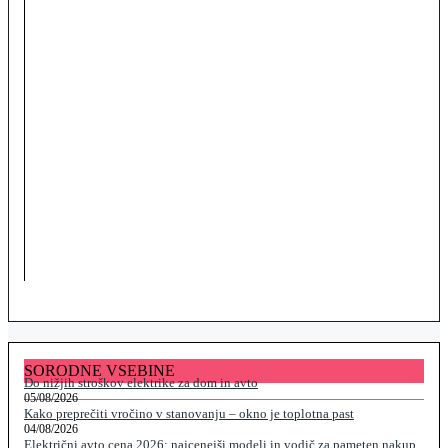
SORODNE VSEBINE
Do nižjih stroškov elektrike za dom in avto
05/08/2026
Kako preprečiti vročino v stanovanju – okno je toplotna past
04/08/2026
Električni avto cena 2026: najcenejši modeli in vodič za pameten nakup