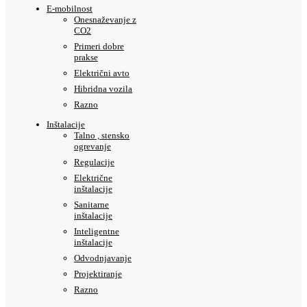
E-mobilnost
Onesnaževanje z
CO2
Primeri dobre
prakse
Električni avto
Hibridna vozila
Razno
Inštalacije
Talno , stensko
ogrevanje
Regulacije
Električne
inštalacije
Sanitarne
inštalacije
Inteligentne
inštalacije
Odvodnjavanje
Projektiranje
Razno