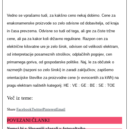
Vedno se vprašamo tudi, za kakšno ceno nekaj dobimo. Cene za
enakonamenske proizvode so zelo odvisne od dobavitelja, od kraja
in časa prevzema. Odvisne so tudi od tega, ali gre za čiste tržne
cene, ali pa za kakor koli državno regulirane. Razpon cen za
električne kilovatne ure je zelo širok, odvisen od velikosti elektrarn,
od interpretacije posameznih stroškov, odplačilnih pogojev, cen
primarnega goriva, od gospodarske politike. Naj, le za občutek o
razmerjih (razponi so zelo široki) in zaradi zaključkov, zapišemo
orientacijske številke za proizvodne cene (v evrocentih za kWh) na
pragu elektrarn naštetih kategorij: HE : VE : GE : BE : SE : TOE
Več iz teme:
Share
Facebook
Twitter
Pinterest
Email
POVEZANI ČLANKI
Nemci bi v Sloveniji vlagali v fotovoltaiko