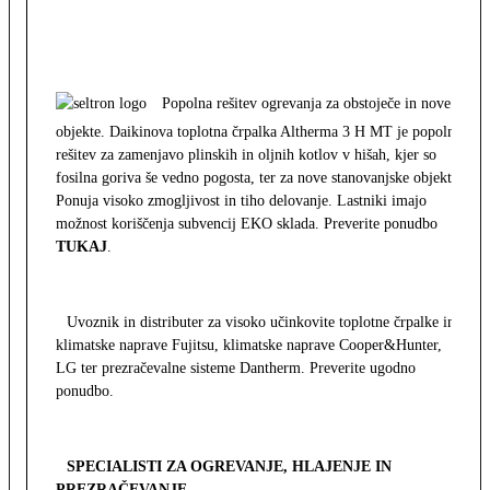
Popolna rešitev ogrevanja za obstoječe in nove
objekte. Daikinova toplotna črpalka Altherma 3 H MT je popolna
rešitev za zamenjavo plinskih in oljnih kotlov v hišah, kjer so
fosilna goriva še vedno pogosta, ter za nove stanovanjske objekte.
Ponuja visoko zmogljivost in tiho delovanje. Lastniki imajo
možnost koriščenja subvencij EKO sklada. Preverite ponudbo
TUKAJ
.
Uvoznik in distributer za visoko učinkovite toplotne črpalke in
klimatske naprave Fujitsu, klimatske naprave Cooper&Hunter,
LG ter prezračevalne sisteme Dantherm. Preverite ugodno
ponudbo.
SPECIALISTI ZA OGREVANJE, HLAJENJE IN
PREZRAČEVANJE