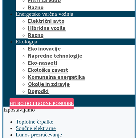
Filtri za vodo
Razno
Energetsko varčna vožnja
Električni avto
Hibridna vozila
Razno
Ekologija
Eko inovacije
Napredne tehnologije
Eko-nasveti
Ekološka zavest
Komunalna energetika
Okolje in zdravje
Dogodki
HITRO DO UGODNE PONUDBE
Izpostavljamo
Toplotne črpalke
Sončne elektrarne
Lunos prezračevanje