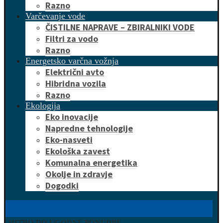
Razno
Varčevanje vode
ČISTILNE NAPRAVE – ZBIRALNIKI VODE
Filtri za vodo
Razno
Energetsko varčna vožnja
Električni avto
Hibridna vozila
Razno
Ekologija
Eko inovacije
Napredne tehnologije
Eko-nasveti
Ekološka zavest
Komunalna energetika
Okolje in zdravje
Dogodki
HITRO DO UGODNE PONUDBE