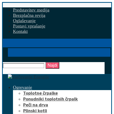
Predstavitev medija
Brezplačna revija
Oglaševanje
Postavi vprašanje
Kontakt
Najdi
Ogrevanje
Toplotne črpalke
Ponudniki toplotnih črpalk
Peči na drva
Plinski kotli