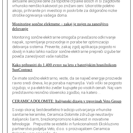
aktualne akcijske cene za toplotne črpalke Bosch in si zagotovite
vrhunsko nemško kakovost po znižani ceni. Izkoristite poletno
akcijo, prihranite pri investiciji in poskrbite za dolgoročno nizke
stroške ogrevanja vašega doma.
Monitoring sončne elektrarne – zakaj je nujen za zanesljivo
delovanje
Monitoring sončne elektrarne omogoča pravočasno odkrivanje
napak, spremljanje proizvodnje in porabe ter optimizacijo
delovanja sistema. Preverite, zakaj zgolj aplikacija pogosto ni
dovolj in kako lahko nadzor sončne elektrarne prepreči izgube ter
poveča zanesljivost vaše naložbe.
Kako prihraniti do 1.400 evrov na leto z baterijskim hranilnikom
SunContract
Če imate sončno elektrarno, veste, da se največ energije proizvede
ravno sredi dneva, ko je poraba najmanjša. Vaši viški se pogosto
izgubijo, vi pa elektriko zvečer kupujete po visokih cenah. Naj vam
predstavimo resnično slovensko zgodbo, na katero …
CERAMICA DOLOMITE: Italijanski dizajn v trgovinah Veto Group
S svojo skoraj šestdesetletno tradicijo ustvarjanja vrhunske
sanitarne keramike, Ceramica Dolomite združuje neustavljiv
italijanski šarm, brezkompromisno kakovost in inovativne
tehnologije. Prepustite se estetiki in funkcionalnosti Ekskluzivno
partnerstvo podjetja Veto, d.o.o. s proizvajalcem Ceramica