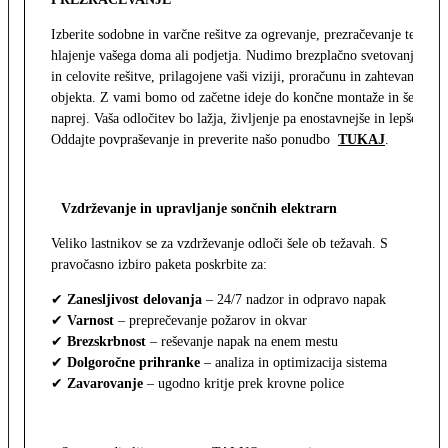
Izberite sodobne in varčne rešitve za ogrevanje, prezračevanje ter
hlajenje vašega doma ali podjetja. Nudimo brezplačno svetovanje
in celovite rešitve, prilagojene vaši viziji, proračunu in zahtevam
objekta. Z vami bomo od začetne ideje do končne montaže in še
naprej. Vaša odločitev bo lažja, življenje pa enostavnejše in lepše.
Oddajte povpraševanje in preverite našo ponudbo
TUKAJ
.
Vzdrževanje in upravljanje sončnih elektrarn
Veliko lastnikov se za vzdrževanje odloči šele ob težavah. S
pravočasno izbiro paketa poskrbite za:
✔
Zanesljivost delovanja
– 24/7 nadzor in odpravo napak
✔
Varnost
– preprečevanje požarov in okvar
✔
Brezskrbnost
– reševanje napak na enem mestu
✔
Dolgoročne prihranke
– analiza in optimizacija sistema
✔
Zavarovanje
– ugodno kritje prek krovne police