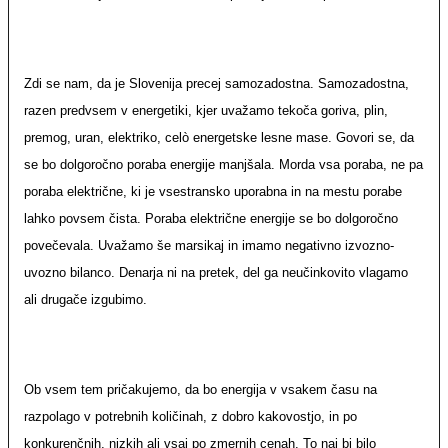
Zdi se nam, da je Slovenija precej samozadostna. Samozadostna,
razen predvsem v energetiki, kjer uvažamo tekoča goriva, plin,
premog, uran, elektriko, celò energetske lesne mase. Govori se, da
se bo dolgoročno poraba energije manjšala. Morda vsa poraba, ne pa
poraba električne, ki je vsestransko uporabna in na mestu porabe
lahko povsem čista. Poraba električne energije se bo dolgoročno
povečevala. Uvažamo še marsikaj in imamo negativno izvozno-
uvozno bilanco. Denarja ni na pretek, del ga neučinkovito vlagamo
ali drugače izgubimo.
Ob vsem tem pričakujemo, da bo energija v vsakem času na
razpolago v potrebnih količinah, z dobro kakovostjo, in po
konkurenčnih, nizkih ali vsaj po zmernih cenah. To naj bi bilo