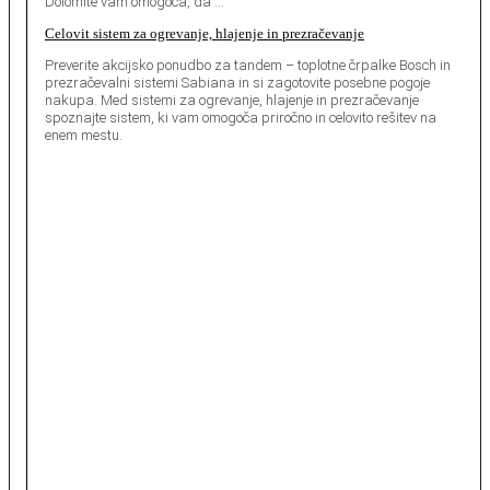
Dolomite vam omogoča, da …
Celovit sistem za ogrevanje, hlajenje in prezračevanje
Preverite akcijsko ponudbo za tandem – toplotne črpalke Bosch in
prezračevalni sistemi Sabiana in si zagotovite posebne pogoje
nakupa. Med sistemi za ogrevanje, hlajenje in prezračevanje
spoznajte sistem, ki vam omogoča priročno in celovito rešitev na
enem mestu.