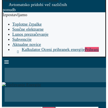
Avtomatsko pridobi več različnih
ponudb
Izpostavljamo
Toplotne črpalke
Sončne elektrarne
Lunos prezračevanje
Subvencije
Aktualne novice
Kalkulator Oceni prihranek energije
Prihrani