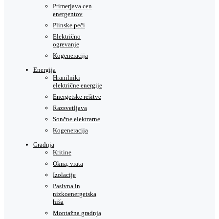
Primerjava cen
energentov
Plinske peči
Električno
ogrevanje
Kogeneracija
Energija
Hranilniki
električne energije
Energetske rešitve
Razsvetljava
Sončne elektrarne
Kogeneracija
Gradnja
Kritine
Okna, vrata
Izolacije
Pasivna in
nizkoenergetska
hiša
Montažna gradnja