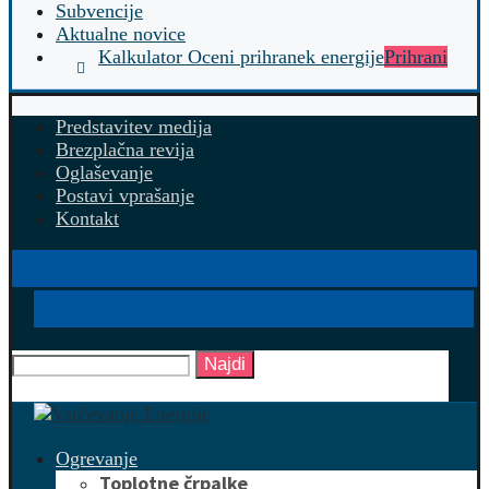
Subvencije
Aktualne novice
Kalkulator Oceni prihranek energije
Prihrani
Predstavitev medija
Brezplačna revija
Oglaševanje
Postavi vprašanje
Kontakt
Najdi
Ogrevanje
Toplotne črpalke