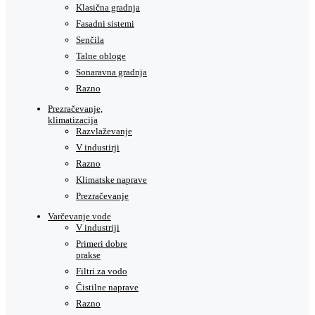
Klasična gradnja
Fasadni sistemi
Senčila
Talne obloge
Sonaravna gradnja
Razno
Prezračevanje,
klimatizacija
Razvlaževanje
V industirji
Razno
Klimatske naprave
Prezračevanje
Varčevanje vode
V industriji
Primeri dobre
prakse
Filtri za vodo
Čistilne naprave
Razno