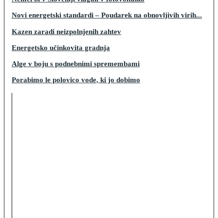
Novi energetski standardi – Poudarek na obnovljivih virih...
Kazen zaradi neizpolnjenih zahtev
Energetsko učinkovita gradnja
Alge v boju s podnebnimi spremembami
Porabimo le polovico vode, ki jo dobimo