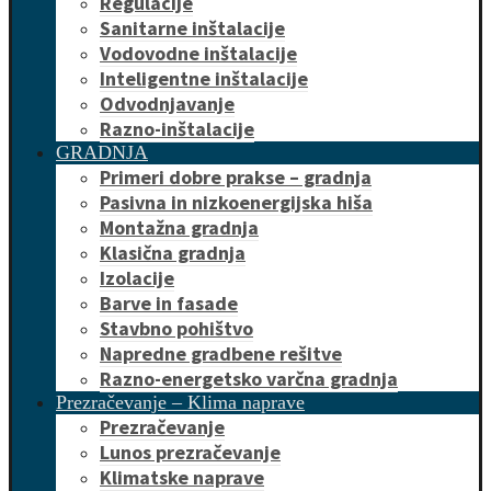
Regulacije
Sanitarne inštalacije
Vodovodne inštalacije
Inteligentne inštalacije
Odvodnjavanje
Razno-inštalacije
GRADNJA
Primeri dobre prakse – gradnja
Pasivna in nizkoenergijska hiša
Montažna gradnja
Klasična gradnja
Izolacije
Barve in fasade
Stavbno pohištvo
Napredne gradbene rešitve
Razno-energetsko varčna gradnja
Prezračevanje – Klima naprave
Prezračevanje
Lunos prezračevanje
Klimatske naprave