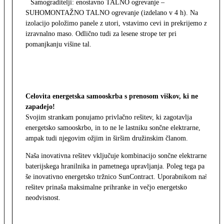
Samograditelji: enostavno TALNO ogrevanje –
SUHOMONTAŽNO TALNO ogrevanje (izdelano v 4 h). Na
izolacijo položimo panele z utori, vstavimo cevi in prekrijemo z
izravnalno maso. Odlično tudi za lesene strope ter pri
pomanjkanju višine tal.
Celovita energetska samooskrba s prenosom viškov, ki ne
zapadejo!
Svojim strankam ponujamo privlačno rešitev, ki zagotavlja
energetsko samooskrbo, in to ne le lastniku sončne elektrarne,
ampak tudi njegovim ožjim in širšim družinskim članom.
Naša inovativna rešitev vključuje kombinacijo sončne elektrarne,
baterijskega hranilnika in pametnega upravljanja. Poleg tega pa
še inovativno energetsko tržnico SunContract. Uporabnikom naša
rešitev prinaša maksimalne prihranke in večjo energetsko
neodvisnost.