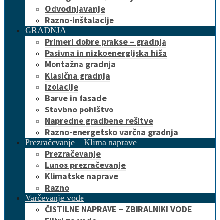
Odvodnjavanje
Razno-inštalacije
GRADNJA
Primeri dobre prakse – gradnja
Pasivna in nizkoenergijska hiša
Montažna gradnja
Klasična gradnja
Izolacije
Barve in fasade
Stavbno pohištvo
Napredne gradbene rešitve
Razno-energetsko varčna gradnja
Prezračevanje – Klima naprave
Prezračevanje
Lunos prezračevanje
Klimatske naprave
Razno
Varčevanje vode
ČISTILNE NAPRAVE – ZBIRALNIKI VODE