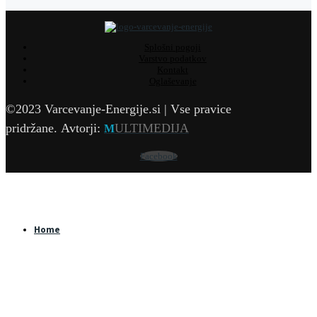
Splošni pogoji
Varstvo podatkov
Kontakt
Oglaševanje
©2023 Varcevanje-Energije.si | Vse pravice
pridržane.
Avtorji:
ULTIMEDIJA
M
Facebook
Home