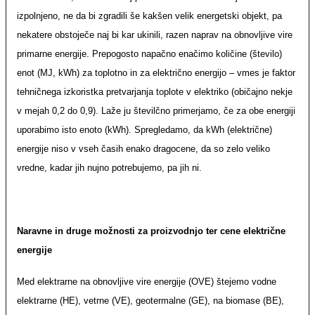
izpolnjeno, ne da bi zgradili še kakšen velik energetski objekt, pa
nekatere obstoječe naj bi kar ukinili, razen naprav na obnovljive vire
primarne energije. Prepogosto napačno enačimo količine (število)
enot (MJ, kWh) za toplotno in za električno energijo – vmes je faktor
tehničnega izkoristka pretvarjanja toplote v elektriko (običajno nekje
v mejah 0,2 do 0,9). Laže ju številčno primerjamo, če za obe energiji
uporabimo isto enoto (kWh). Spregledamo, da kWh (električne)
energije niso v vseh časih enako dragocene, da so zelo veliko
vredne, kadar jih nujno potrebujemo, pa jih ni.
Naravne in druge možnosti za proizvodnjo ter cene električne
energije
Med elektrarne na obnovljive vire energije (OVE) štejemo vodne
elektrarne (HE), vetrne (VE), geotermalne (GE), na biomase (BE),