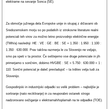
elektrarne na sevanje Sonca (SE).
Za območje južnega dela Evropske unije in skupaj z državami ob
Sredozemskem morju so po podatkih iz strokovne literature realni
potenciali teh virov za možno letno proizvodnjo električne energije
(TWh/a) naslednji: HE : VE : GE : BE : SE = 1.350 : 1.950 : 1.100 :
1.350 : 630.000. Prav takšna razmerja le za Slovenijo ne veljajo,
smo pa vpeti v ta prostor. Če seštejemo vse druge potenciale in jih
primerjamo s sončnim, dobimo HVGBE : SE = 5.750 : 630.000 = 1 :
110. Sončni potencial je daleč prevladujoč – ta trditev velja tudi za
Slovenijo.
Gospodinjski in industrijski odpadki so velik problem – najboljše je
sortiranje (nato recikliranje) in za neuporabni ostanek strogo
nadzorovano sežiganje v elektrarnah/toplarnah na te odpadke (TOE).