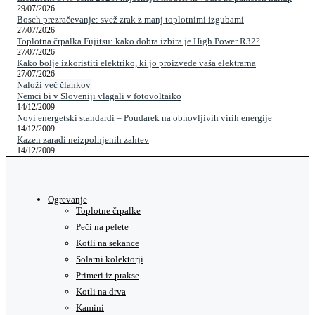
29/07/2026
Bosch prezračevanje: svež zrak z manj toplotnimi izgubami
27/07/2026
Toplotna črpalka Fujitsu: kako dobra izbira je High Power R32?
27/07/2026
Kako bolje izkoristiti elektriko, ki jo proizvede vaša elektrarna
27/07/2026
Naloži več člankov
Nemci bi v Sloveniji vlagali v fotovoltaiko
14/12/2009
Novi energetski standardi – Poudarek na obnovljivih virih energije
14/12/2009
Kazen zaradi neizpolnjenih zahtev
14/12/2009
Ogrevanje
Toplotne črpalke
Peči na pelete
Kotli na sekance
Solarni kolektorji
Primeri iz prakse
Kotli na drva
Kamini