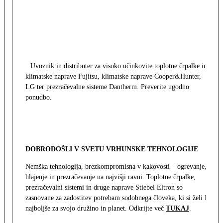
Uvoznik in distributer za visoko učinkovite toplotne črpalke in
klimatske naprave Fujitsu, klimatske naprave Cooper&Hunter,
LG ter prezračevalne sisteme Dantherm. Preverite ugodno
ponudbo.
DOBRODOŠLI V SVETU VRHUNSKE TEHNOLOGIJE
Nemška tehnologija, brezkompromisna v kakovosti – ogrevanje,
hlajenje in prezračevanje na najvišji ravni. Toplotne črpalke,
prezračevalni sistemi in druge naprave Stiebel Eltron so
zasnovane za zadostitev potrebam sodobnega človeka, ki si želi le
najboljše za svojo družino in planet. Odkrijte več
TUKAJ
.