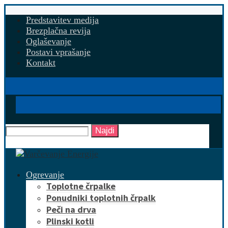
Predstavitev medija
Brezplačna revija
Oglaševanje
Postavi vprašanje
Kontakt
Najdi
Ogrevanje
Toplotne črpalke
Ponudniki toplotnih črpalk
Peči na drva
Plinski kotli