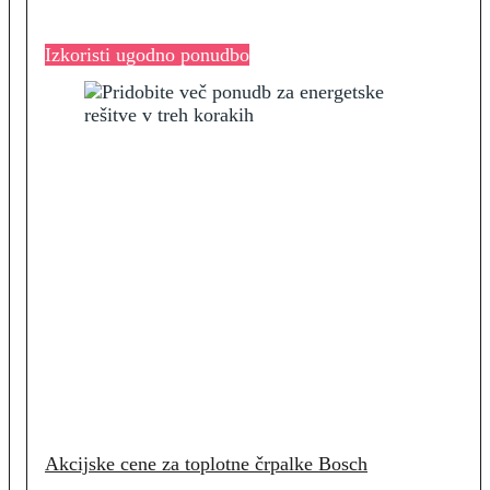
Izkoristi ugodno ponudbo
Akcijske cene za toplotne črpalke Bosch