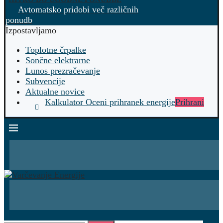
Avtomatsko pridobi več različnih
ponudb
Izpostavljamo
Toplotne črpalke
Sončne elektrarne
Lunos prezračevanje
Subvencije
Aktualne novice
Kalkulator Oceni prihranek energije
Prihrani