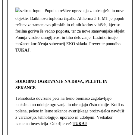
Popolna rešitev ogrevanja za obstoječe in nove
objekte. Daikinova toplotna črpalka Altherma 3 H MT je popolna
rešitev za zamenjavo plinskih in oljnih kotlov v hišah, kjer so
fosilna goriva še vedno pogosta, ter za nove stanovanjske objekte.
Ponuja visoko zmogljivost in tiho delovanje. Lastniki imajo
možnost koriščenja subvencij EKO sklada. Preverite ponudbo
TUKAJ
.
SODOBNO OGREVANJE NA DRVA, PELETE IN
SEKANCE
Tehnološko dovršene peči na lesno biomaso zagotavljajo
maksimalno udobje ogrevanja in ohranjajo čisto okolje. Kotli na
polena, pelete in lesne sekance avstrijskega proizvajalca navdušijo
z varčnostjo, tehnologijo, uporabo in udobjem. Vsekakor
pametna investicija. Odkrijte več
TUKAJ
.