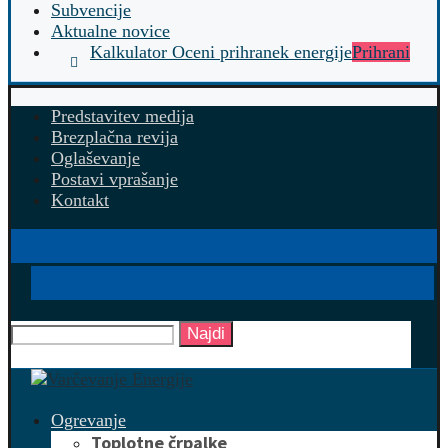
Subvencije
Aktualne novice
Kalkulator Oceni prihranek energije
Prihrani
Predstavitev medija
Brezplačna revija
Oglaševanje
Postavi vprašanje
Kontakt
Najdi
Ogrevanje
Toplotne črpalke