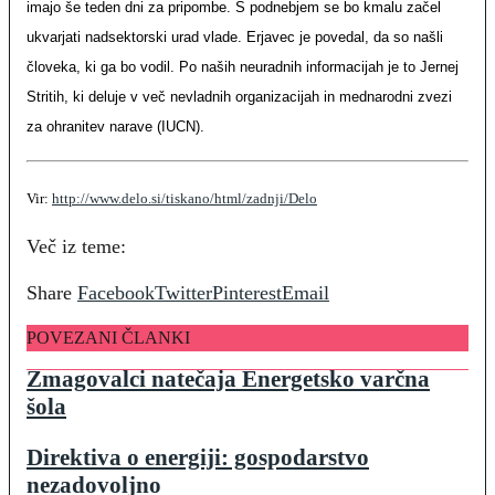
imajo še teden dni za pripombe. S podnebjem se bo kmalu začel
ukvarjati nadsektorski urad vlade. Erjavec je povedal, da so našli
človeka, ki ga bo vodil. Po naših neuradnih informacijah je to Jernej
Stritih, ki deluje v več nevladnih organizacijah in mednarodni zvezi
za ohranitev narave (IUCN).
Vir:
http://www.delo.si/tiskano/html/zadnji/Delo
Več iz teme:
Share
Facebook
Twitter
Pinterest
Email
POVEZANI ČLANKI
Zmagovalci natečaja Energetsko varčna
šola
Direktiva o energiji: gospodarstvo
nezadovoljno