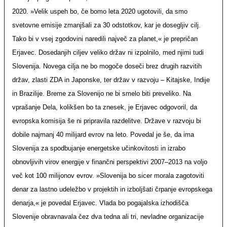
2020. »Velik uspeh bo, če bomo leta 2020 ugotovili, da smo
svetovne emisije zmanjšali za 30 odstotkov, kar je dosegljiv cilj.
Tako bi v vsej zgodovini naredili največ za planet,« je prepričan
Erjavec. Dosedanjih ciljev veliko držav ni izpolnilo, med njimi tudi
Slovenija. Novega cilja ne bo mogoče doseči brez drugih razvitih
držav, zlasti ZDA in Japonske, ter držav v razvoju – Kitajske, Indije
in Brazilije. Breme za Slovenijo ne bi smelo biti preveliko. Na
vprašanje Dela, kolikšen bo ta znesek, je Erjavec odgovoril, da
evropska komisija še ni pripravila razdelitve. Države v razvoju bi
dobile najmanj 40 milijard evrov na leto. Povedal je še, da ima
Slovenija za spodbujanje energetske učinkovitosti in izrabo
obnovljivih virov energije v finančni perspektivi 2007–2013 na voljo
več kot 100 milijonov evrov. »Slovenija bo sicer morala zagotoviti
denar za lastno udeležbo v projektih in izboljšati črpanje evropskega
denarja,« je povedal Erjavec. Vlada bo pogajalska izhodišča
Slovenije obravnavala čez dva tedna ali tri, nevladne organizacije