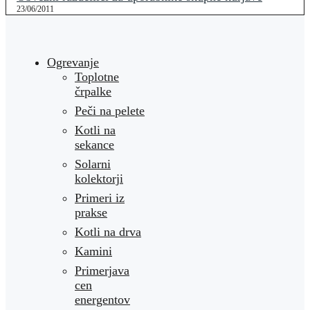
23/06/2011
Ogrevanje
Toplotne
črpalke
Peči na pelete
Kotli na
sekance
Solarni
kolektorji
Primeri iz
prakse
Kotli na drva
Kamini
Primerjava
cen
energentov