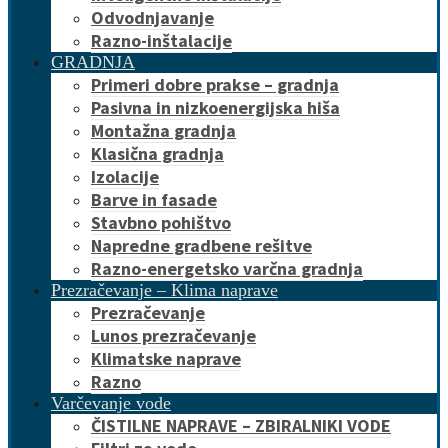
Odvodnjavanje
Razno-inštalacije
GRADNJA
Primeri dobre prakse – gradnja
Pasivna in nizkoenergijska hiša
Montažna gradnja
Klasična gradnja
Izolacije
Barve in fasade
Stavbno pohištvo
Napredne gradbene rešitve
Razno-energetsko varčna gradnja
Prezračevanje – Klima naprave
Prezračevanje
Lunos prezračevanje
Klimatske naprave
Razno
Varčevanje vode
ČISTILNE NAPRAVE – ZBIRALNIKI VODE