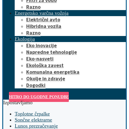
Filtri za vodo
Razno
Energetsko varčna vožnja
Električni avto
Hibridna vozila
Razno
Ekologija
Eko inovacije
Napredne tehnologije
Eko-nasveti
Ekološka zavest
Komunalna energetika
Okolje in zdravje
Dogodki
HITRO DO UGODNE PONUDBE
Izpostavljamo
Toplotne črpalke
Sončne elektrarne
Lunos prezračevanje