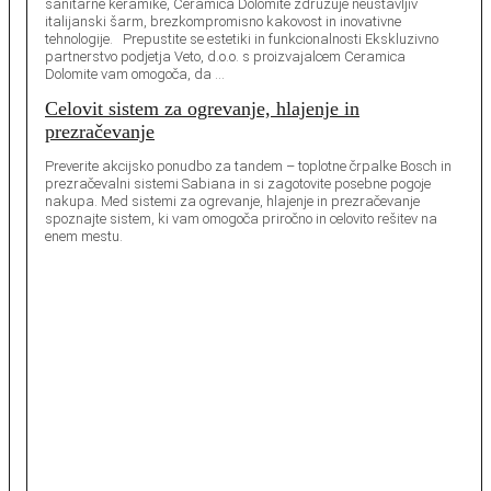
sanitarne keramike, Ceramica Dolomite združuje neustavljiv
italijanski šarm, brezkompromisno kakovost in inovativne
tehnologije. Prepustite se estetiki in funkcionalnosti Ekskluzivno
partnerstvo podjetja Veto, d.o.o. s proizvajalcem Ceramica
Dolomite vam omogoča, da …
Celovit sistem za ogrevanje, hlajenje in
prezračevanje
Preverite akcijsko ponudbo za tandem – toplotne črpalke Bosch in
prezračevalni sistemi Sabiana in si zagotovite posebne pogoje
nakupa. Med sistemi za ogrevanje, hlajenje in prezračevanje
spoznajte sistem, ki vam omogoča priročno in celovito rešitev na
enem mestu.