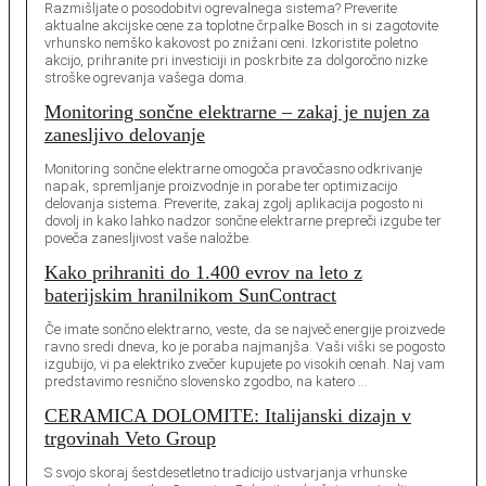
Razmišljate o posodobitvi ogrevalnega sistema? Preverite
aktualne akcijske cene za toplotne črpalke Bosch in si zagotovite
vrhunsko nemško kakovost po znižani ceni. Izkoristite poletno
akcijo, prihranite pri investiciji in poskrbite za dolgoročno nizke
stroške ogrevanja vašega doma.
Monitoring sončne elektrarne – zakaj je nujen za
zanesljivo delovanje
Monitoring sončne elektrarne omogoča pravočasno odkrivanje
napak, spremljanje proizvodnje in porabe ter optimizacijo
delovanja sistema. Preverite, zakaj zgolj aplikacija pogosto ni
dovolj in kako lahko nadzor sončne elektrarne prepreči izgube ter
poveča zanesljivost vaše naložbe.
Kako prihraniti do 1.400 evrov na leto z
baterijskim hranilnikom SunContract
Če imate sončno elektrarno, veste, da se največ energije proizvede
ravno sredi dneva, ko je poraba najmanjša. Vaši viški se pogosto
izgubijo, vi pa elektriko zvečer kupujete po visokih cenah. Naj vam
predstavimo resnično slovensko zgodbo, na katero …
CERAMICA DOLOMITE: Italijanski dizajn v
trgovinah Veto Group
S svojo skoraj šestdesetletno tradicijo ustvarjanja vrhunske