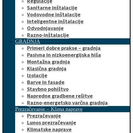
Regulacije
Sanitarne inštalacije
Vodovodne inštalacije
Inteligentne inštalacije
Odvodnjavanje
Razno-inštalacije
GRADNJA
Primeri dobre prakse – gradnja
Pasivna in nizkoenergijska hiša
Montažna gradnja
Klasična gradnja
Izolacije
Barve in fasade
Stavbno pohištvo
Napredne gradbene rešitve
Razno-energetsko varčna gradnja
Prezračevanje – Klima naprave
Prezračevanje
Lunos prezračevanje
Klimatske naprave