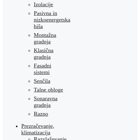
Izolacije
Pasivna in
nizkoenergetska
hiša
Montažna
gradnja
Klasična
gradnja
Fasadni
sistemi
Senčila
Talne obloge
Sonaravna
gradnja
Razno
Prezračevanje,
klimatizacija
Razvlaževanje