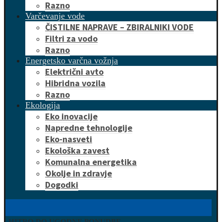
Razno
Varčevanje vode
ČISTILNE NAPRAVE – ZBIRALNIKI VODE
Filtri za vodo
Razno
Energetsko varčna vožnja
Električni avto
Hibridna vozila
Razno
Ekologija
Eko inovacije
Napredne tehnologije
Eko-nasveti
Ekološka zavest
Komunalna energetika
Okolje in zdravje
Dogodki
HITRO DO UGODNE PONUDBE