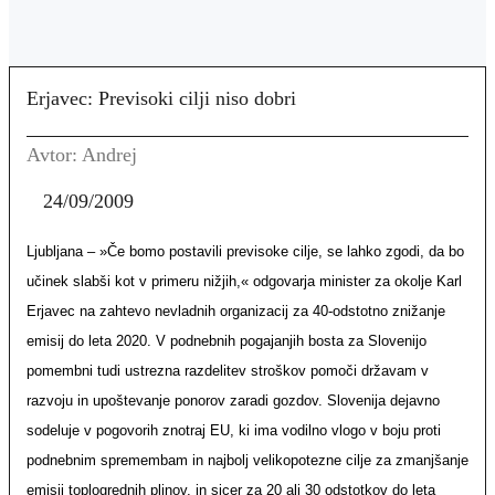
Erjavec: Previsoki cilji niso dobri
Avtor: Andrej
24/09/2009
Ljubljana – »Če bomo postavili previsoke cilje, se lahko zgodi, da bo
učinek slabši kot v primeru nižjih,« odgovarja minister za okolje Karl
Erjavec na zahtevo nevladnih organizacij za 40-odstotno znižanje
emisij do leta 2020. V podnebnih pogajanjih bosta za Slovenijo
pomembni tudi ustrezna razdelitev stroškov pomoči državam v
razvoju in upoštevanje ponorov zaradi gozdov. Slovenija dejavno
sodeluje v pogovorih znotraj EU, ki ima vodilno vlogo v boju proti
podnebnim spremembam in najbolj velikopotezne cilje za zmanjšanje
emisij toplogrednih plinov, in sicer za 20 ali 30 odstotkov do leta