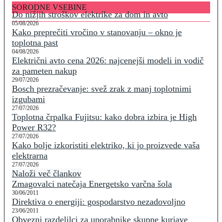
SORODNE VSEBINE
Do nižjih stroškov elektrike za dom in avto
05/08/2026
Kako preprečiti vročino v stanovanju – okno je
toplotna past
04/08/2026
Električni avto cena 2026: najcenejši modeli in vodič
za pameten nakup
29/07/2026
Bosch prezračevanje: svež zrak z manj toplotnimi
izgubami
27/07/2026
Toplotna črpalka Fujitsu: kako dobra izbira je High
Power R32?
27/07/2026
Kako bolje izkoristiti elektriko, ki jo proizvede vaša
elektrarna
27/07/2026
Naloži več člankov
Zmagovalci natečaja Energetsko varčna šola
30/06/2011
Direktiva o energiji: gospodarstvo nezadovoljno
23/06/2011
Obvezni razdelilci za uporabnike skupne kurjave