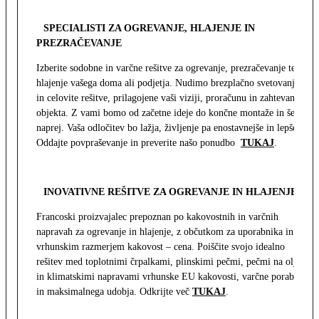
SPECIALISTI ZA OGREVANJE, HLAJENJE IN
PREZRAČEVANJE
Izberite sodobne in varčne rešitve za ogrevanje, prezračevanje ter
hlajenje vašega doma ali podjetja. Nudimo brezplačno svetovanje
in celovite rešitve, prilagojene vaši viziji, proračunu in zahtevam
objekta. Z vami bomo od začetne ideje do končne montaže in še
naprej. Vaša odločitev bo lažja, življenje pa enostavnejše in lepše.
Oddajte povpraševanje in preverite našo ponudbo
TUKAJ
.
INOVATIVNE REŠITVE ZA OGREVANJE IN HLAJENJE
Francoski proizvajalec prepoznan po kakovostnih in varčnih
napravah za ogrevanje in hlajenje, z občutkom za uporabnika in z
vrhunskim razmerjem kakovost – cena. Poiščite svojo idealno
rešitev med toplotnimi črpalkami, plinskimi pečmi, pečmi na olje
in klimatskimi napravami vrhunske EU kakovosti, varčne porabe
in maksimalnega udobja. Odkrijte več
TUKAJ
.