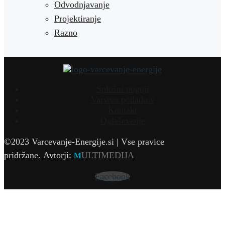
Odvodnjavanje
Projektiranje
Razno
Splošni pogoji
Varstvo podatkov
Kontakt
Oglaševanje
©2023 Varcevanje-Energije.si | Vse pravice
pridržane.
Avtorji:
ULTIMEDIJA
M
Facebook