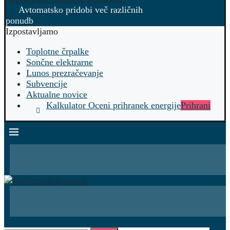
Avtomatsko pridobi več različnih
ponudb
Izpostavljamo
Toplotne črpalke
Sončne elektrarne
Lunos prezračevanje
Subvencije
Aktualne novice
Kalkulator Oceni prihranek energije
Prihrani