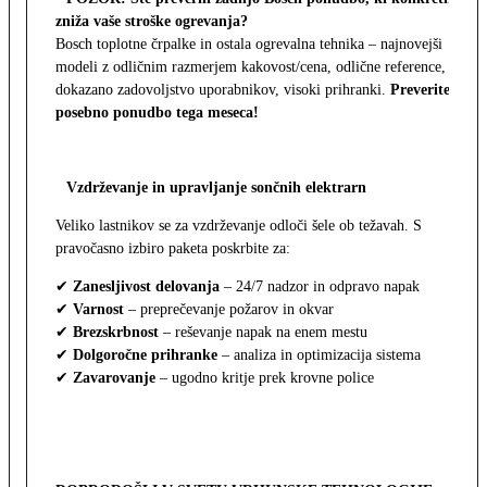
zniža vaše stroške ogrevanja?
Bosch toplotne črpalke in ostala ogrevalna tehnika – najnovejši
modeli z odličnim razmerjem kakovost/cena, odlične reference,
dokazano zadovoljstvo uporabnikov, visoki prihranki.
Preverite
posebno ponudbo tega meseca!
Vzdrževanje in upravljanje sončnih elektrarn
Veliko lastnikov se za vzdrževanje odloči šele ob težavah. S
pravočasno izbiro paketa poskrbite za:
✔
Zanesljivost delovanja
– 24/7 nadzor in odpravo napak
✔
Varnost
– preprečevanje požarov in okvar
✔
Brezskrbnost
– reševanje napak na enem mestu
✔
Dolgoročne prihranke
– analiza in optimizacija sistema
✔
Zavarovanje
– ugodno kritje prek krovne police