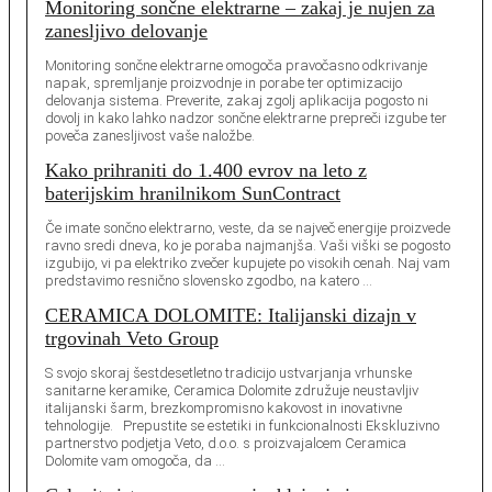
Monitoring sončne elektrarne – zakaj je nujen za
zanesljivo delovanje
Monitoring sončne elektrarne omogoča pravočasno odkrivanje
napak, spremljanje proizvodnje in porabe ter optimizacijo
delovanja sistema. Preverite, zakaj zgolj aplikacija pogosto ni
dovolj in kako lahko nadzor sončne elektrarne prepreči izgube ter
poveča zanesljivost vaše naložbe.
Kako prihraniti do 1.400 evrov na leto z
baterijskim hranilnikom SunContract
Če imate sončno elektrarno, veste, da se največ energije proizvede
ravno sredi dneva, ko je poraba najmanjša. Vaši viški se pogosto
izgubijo, vi pa elektriko zvečer kupujete po visokih cenah. Naj vam
predstavimo resnično slovensko zgodbo, na katero …
CERAMICA DOLOMITE: Italijanski dizajn v
trgovinah Veto Group
S svojo skoraj šestdesetletno tradicijo ustvarjanja vrhunske
sanitarne keramike, Ceramica Dolomite združuje neustavljiv
italijanski šarm, brezkompromisno kakovost in inovativne
tehnologije. Prepustite se estetiki in funkcionalnosti Ekskluzivno
partnerstvo podjetja Veto, d.o.o. s proizvajalcem Ceramica
Dolomite vam omogoča, da …