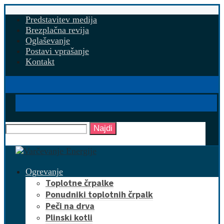
Predstavitev medija
Brezplačna revija
Oglaševanje
Postavi vprašanje
Kontakt
Najdi
Ogrevanje
Toplotne črpalke
Ponudniki toplotnih črpalk
Peči na drva
Plinski kotli