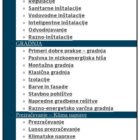
Regulacije
Sanitarne inštalacije
Vodovodne inštalacije
Inteligentne inštalacije
Odvodnjavanje
Razno-inštalacije
GRADNJA
Primeri dobre prakse – gradnja
Pasivna in nizkoenergijska hiša
Montažna gradnja
Klasična gradnja
Izolacije
Barve in fasade
Stavbno pohištvo
Napredne gradbene rešitve
Razno-energetsko varčna gradnja
Prezračevanje – Klima naprave
Prezračevanje
Lunos prezračevanje
Klimatske naprave