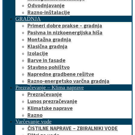
Odvodnjavanje
Razno-inštalacije
GRADNJA
Primeri dobre prakse – gradnja
Pasivna in nizkoenergijska hiša
Montažna gradnja
Klasična gradnja
Izolacije
Barve in fasade
Stavbno pohištvo
Napredne gradbene rešitve
Razno-energetsko varčna gradnja
Prezračevanje – Klima naprave
Prezračevanje
Lunos prezračevanje
Klimatske naprave
Razno
Varčevanje vode
ČISTILNE NAPRAVE – ZBIRALNIKI VODE