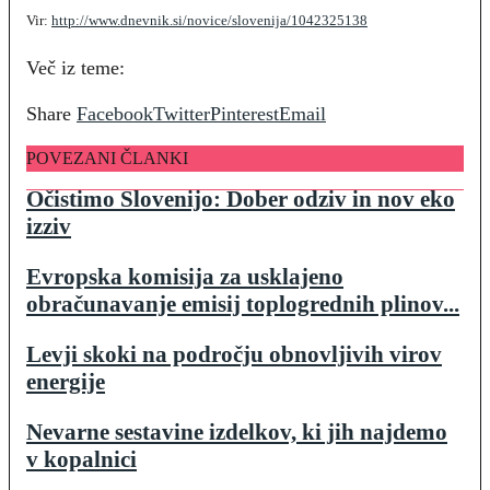
Vir:
http://www.dnevnik.si/novice/slovenija/1042325138
Več iz teme:
Share
Facebook
Twitter
Pinterest
Email
POVEZANI ČLANKI
Očistimo Slovenijo: Dober odziv in nov eko
izziv
Evropska komisija za usklajeno
obračunavanje emisij toplogrednih plinov...
Levji skoki na področju obnovljivih virov
energije
Nevarne sestavine izdelkov, ki jih najdemo
v kopalnici