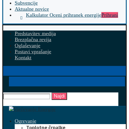
Subvencije
Aktualne novice
Kalkulator Oceni prihranek energije
Prihrani
Predstavitev medija
Brezplačna revija
Oglaševanje
Postavi vprašanje
Kontakt
Najdi
Ogrevanje
Toplotne črpalke