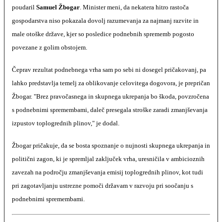
poudaril
Samuel Žbogar
. Minister meni, da nekatera hitro rastoča
gospodarstva niso pokazala dovolj razumevanja za najmanj razvite in
male otoške države, kjer so posledice podnebnih sprememb pogosto
povezane z golim obstojem.
Čeprav rezultat podnebnega vrha sam po sebi ni dosegel pričakovanj, pa
lahko predstavlja temelj za oblikovanje celovitega dogovora, je prepričan
Žbogar. "Brez pravočasnega in skupnega ukrepanja bo škoda, povzročena
s podnebnimi spremembami, daleč presegala stroške zaradi zmanjševanja
izpustov toplogrednih plinov," je dodal.
Žbogar pričakuje, da se bosta spoznanje o nujnosti skupnega ukrepanja in
politični zagon, ki je spremljal zaključek vrha, uresničila v ambicioznih
zavezah na področju zmanjševanja emisij toplogrednih plinov, kot tudi
pri zagotavljanju ustrezne pomoči državam v razvoju pri soočanju s
podnebnimi spremembami.