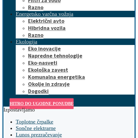
Filtri za vodo
Razno
Energetsko varčna vožnja
Električni avto
Hibridna vozila
Razno
Ekologija
Eko inovacije
Napredne tehnologije
Eko-nasveti
Ekološka zavest
Komunalna energetika
Okolje in zdravje
Dogodki
HITRO DO UGODNE PONUDBE
Izpostavljamo
Toplotne črpalke
Sončne elektrarne
Lunos prezračevanje