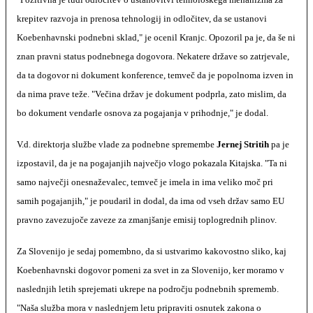
krepitev razvoja in prenosa tehnologij in odločitev, da se ustanovi
Koebenhavnski podnebni sklad," je ocenil Kranjc. Opozoril pa je, da še ni
znan pravni status podnebnega dogovora. Nekatere države so zatrjevale,
da ta dogovor ni dokument konference, temveč da je popolnoma izven in
da nima prave teže. "Večina držav je dokument podprla, zato mislim, da
bo dokument vendarle osnova za pogajanja v prihodnje," je dodal.
V.d. direktorja službe vlade za podnebne spremembe
Jernej Stritih
pa je
izpostavil, da je na pogajanjih največjo vlogo pokazala Kitajska. "Ta ni
samo največji onesnaževalec, temveč je imela in ima veliko moč pri
samih pogajanjih," je poudaril in dodal, da ima od vseh držav samo EU
pravno zavezujoče zaveze za zmanjšanje emisij toplogrednih plinov.
Za Slovenijo je sedaj pomembno, da si ustvarimo kakovostno sliko, kaj
Koebenhavnski dogovor pomeni za svet in za Slovenijo, ker moramo v
naslednjih letih sprejemati ukrepe na področju podnebnih sprememb.
"Naša služba mora v naslednjem letu pripraviti osnutek zakona o