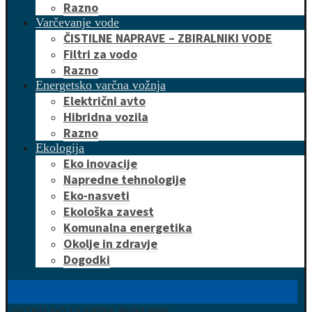
Razno
Varčevanje vode
ČISTILNE NAPRAVE – ZBIRALNIKI VODE
Filtri za vodo
Razno
Energetsko varčna vožnja
Električni avto
Hibridna vozila
Razno
Ekologija
Eko inovacije
Napredne tehnologije
Eko-nasveti
Ekološka zavest
Komunalna energetika
Okolje in zdravje
Dogodki
HITRO DO UGODNE PONUDBE