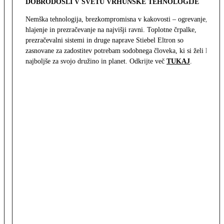
DOBRODOŠLI V SVETU VRHUNSKE TEHNOLOGIJE
Nemška tehnologija, brezkompromisna v kakovosti – ogrevanje,
hlajenje in prezračevanje na najvišji ravni. Toplotne črpalke,
prezračevalni sistemi in druge naprave Stiebel Eltron so
zasnovane za zadostitev potrebam sodobnega človeka, ki si želi le
najboljše za svojo družino in planet. Odkrijte več
TUKAJ
.