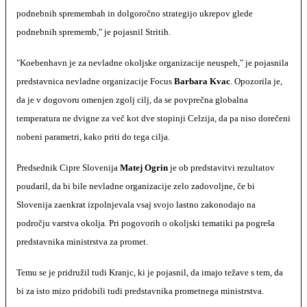
podnebnih spremembah in dolgoročno strategijo ukrepov glede
podnebnih sprememb," je pojasnil Stritih.
"Koebenhavn je za nevladne okoljske organizacije neuspeh," je pojasnila
predstavnica nevladne organizacije Focus
Barbara Kvac
. Opozorila je,
da je v dogovoru omenjen zgolj cilj, da se povprečna globalna
temperatura ne dvigne za več kot dve stopinji Celzija, da pa niso dorečeni
nobeni parametri, kako priti do tega cilja.
Predsednik Cipre Slovenija
Matej Ogrin
je ob predstavitvi rezultatov
poudaril, da bi bile nevladne organizacije zelo zadovoljne, če bi
Slovenija zaenkrat izpolnjevala vsaj svojo lastno zakonodajo na
področju varstva okolja. Pri pogovorih o okoljski tematiki pa pogreša
predstavnika ministrstva za promet.
Temu se je pridružil tudi Kranjc, ki je pojasnil, da imajo težave s tem, da
bi za isto mizo pridobili tudi predstavnika prometnega ministrstva.