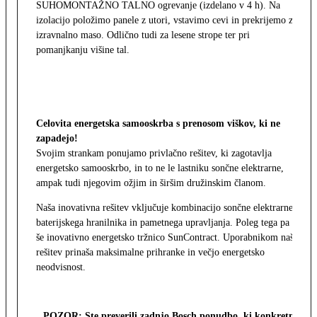
SUHOMONTAŽNO TALNO ogrevanje (izdelano v 4 h). Na
izolacijo položimo panele z utori, vstavimo cevi in prekrijemo z
izravnalno maso. Odlično tudi za lesene strope ter pri
pomanjkanju višine tal.
Celovita energetska samooskrba s prenosom viškov, ki ne
zapadejo!
Svojim strankam ponujamo privlačno rešitev, ki zagotavlja
energetsko samooskrbo, in to ne le lastniku sončne elektrarne,
ampak tudi njegovim ožjim in širšim družinskim članom.
Naša inovativna rešitev vključuje kombinacijo sončne elektrarne,
baterijskega hranilnika in pametnega upravljanja. Poleg tega pa
še inovativno energetsko tržnico SunContract. Uporabnikom naša
rešitev prinaša maksimalne prihranke in večjo energetsko
neodvisnost.
POZOR: Ste preverili zadnjo Bosch ponudbo, ki konkretno