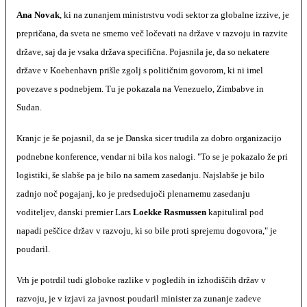
Ana Novak
, ki na zunanjem ministrstvu vodi sektor za globalne izzive, je
prepričana, da sveta ne smemo več ločevati na države v razvoju in razvite
države, saj da je vsaka država specifična. Pojasnila je, da so nekatere
države v Koebenhavn prišle zgolj s političnim govorom, ki ni imel
povezave s podnebjem. Tu je pokazala na Venezuelo, Zimbabve in
Sudan.
Kranjc je še pojasnil, da se je Danska sicer trudila za dobro organizacijo
podnebne konference, vendar ni bila kos nalogi. "To se je pokazalo že pri
logistiki, še slabše pa je bilo na samem zasedanju. Najslabše je bilo
zadnjo noč pogajanj, ko je predsedujoči plenarnemu zasedanju
voditeljev, danski premier Lars
Loekke Rasmussen
kapituliral pod
napadi peščice držav v razvoju, ki so bile proti sprejemu dogovora," je
poudaril.
Vrh je potrdil tudi globoke razlike v pogledih in izhodiščih držav v
razvoju, je v izjavi za javnost poudaril minister za zunanje zadeve