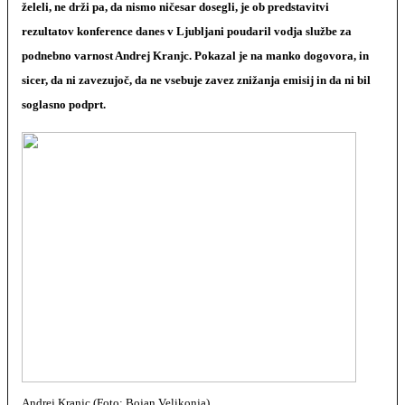
želeli, ne drži pa, da nismo ničesar dosegli, je ob predstavitvi
rezultatov konference danes v Ljubljani poudaril vodja službe za
podnebno varnost Andrej Kranjc. Pokazal je na manko dogovora, in
sicer, da ni zavezujoč, da ne vsebuje zavez znižanja emisij in da ni bil
soglasno podprt.
Andrej Kranjc (Foto: Bojan Velikonja)