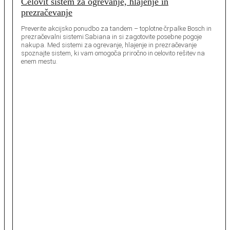
Celovit sistem za ogrevanje, hlajenje in
prezračevanje
Preverite akcijsko ponudbo za tandem – toplotne črpalke Bosch in
prezračevalni sistemi Sabiana in si zagotovite posebne pogoje
nakupa. Med sistemi za ogrevanje, hlajenje in prezračevanje
spoznajte sistem, ki vam omogoča priročno in celovito rešitev na
enem mestu.