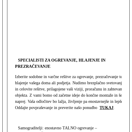
SPECIALISTI ZA OGREVANJE, HLAJENJE IN
PREZRAČEVANJE
Izberite sodobne in varčne rešitve za ogrevanje, prezračevanje ter
hlajenje vašega doma ali podjetja. Nudimo brezplačno svetovanje
in celovite rešitve, prilagojene vaši viziji, proračunu in zahtevam
objekta. Z vami bomo od začetne ideje do končne montaže in še
naprej. Vaša odločitev bo lažja, življenje pa enostavnejše in lepše.
Oddajte povpraševanje in preverite našo ponudbo
TUKAJ
.
Samograditelji: enostavno TALNO ogrevanje –