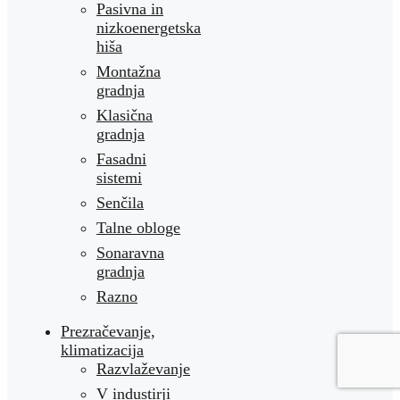
Pasivna in
nizkoenergetska
hiša
Montažna
gradnja
Klasična
gradnja
Fasadni
sistemi
Senčila
Talne obloge
Sonaravna
gradnja
Razno
Prezračevanje,
klimatizacija
Razvlaževanje
V industirji