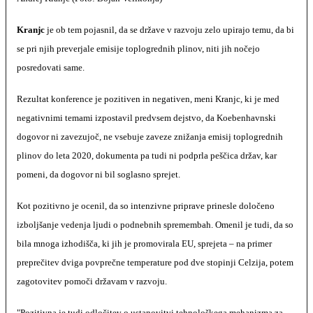
Kranjc
je ob tem pojasnil, da se države v razvoju zelo upirajo temu, da bi
se pri njih preverjale emisije toplogrednih plinov, niti jih nočejo
posredovati same.
Rezultat konference je pozitiven in negativen, meni Kranjc, ki je med
negativnimi temami izpostavil predvsem dejstvo, da Koebenhavnski
dogovor ni zavezujoč, ne vsebuje zaveze znižanja emisij toplogrednih
plinov do leta 2020, dokumenta pa tudi ni podprla peščica držav, kar
pomeni, da dogovor ni bil soglasno sprejet.
Kot pozitivno je ocenil, da so intenzivne priprave prinesle določeno
izboljšanje vedenja ljudi o podnebnih spremembah. Omenil je tudi, da so
bila mnoga izhodišča, ki jih je promovirala EU, sprejeta – na primer
preprečitev dviga povprečne temperature pod dve stopinji Celzija, potem
zagotovitev pomoči državam v razvoju.
"Pozitivna je tudi odločitev o ustanovitvi tehnološkega mehanizma za