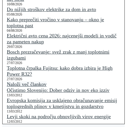
10/08/2026
Do nižjih stroškov elektrike za dom in avto
05/08/2026
Kako preprečiti vročino v stanovanju – okno je
toplotna past
04/08/2026
Električni avto cena 2026: najcenejši modeli in vodič
za pameten nakup
29/07/2026
Bosch prezračevanje: svež zrak z manj toplotnimi
izgubami
27/07/2026
Toplotna črpalka Fujitsu: kako dobra izbira je High
Power R32?
27/07/2026
Naloži več člankov
Očistimo Slovenijo: Dober odziv in nov eko izziv
13/03/2012
Evropska komisija za usklajeno obračunavanje emisij
toplogrednih plinov v kmetijstvu in gozdarstvo
13/03/2012
Levji skoki na področju obnovljivih virov energije
12/03/2012