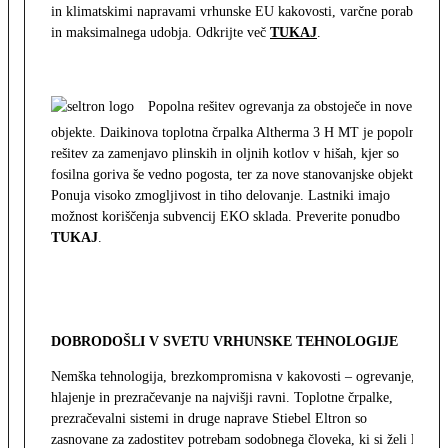
in klimatskimi napravami vrhunske EU kakovosti, varčne porabe
in maksimalnega udobja. Odkrijte več
TUKAJ
.
Popolna rešitev ogrevanja za obstoječe in nove
objekte. Daikinova toplotna črpalka Altherma 3 H MT je popolna
rešitev za zamenjavo plinskih in oljnih kotlov v hišah, kjer so
fosilna goriva še vedno pogosta, ter za nove stanovanjske objekte.
Ponuja visoko zmogljivost in tiho delovanje. Lastniki imajo
možnost koriščenja subvencij EKO sklada. Preverite ponudbo
TUKAJ
.
DOBRODOŠLI V SVETU VRHUNSKE TEHNOLOGIJE
Nemška tehnologija, brezkompromisna v kakovosti – ogrevanje,
hlajenje in prezračevanje na najvišji ravni. Toplotne črpalke,
prezračevalni sistemi in druge naprave Stiebel Eltron so
zasnovane za zadostitev potrebam sodobnega človeka, ki si želi le