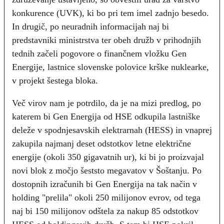
konkurence (UVK), ki bo pri tem imel zadnjo besedo.
In drugič, po neuradnih informacijah naj bi
predstavniki ministrstva ter obeh družb v prihodnjih
tednih začeli pogovore o finančnem vložku Gen
Energije, lastnice slovenske polovice krške nuklearke,
v projekt šestega bloka.
Več virov nam je potrdilo, da je na mizi predlog, po
katerem bi Gen Energija od HSE odkupila lastniške
deleže v spodnjesavskih elektrarnah (HESS) in vnaprej
zakupila najmanj deset odstotkov letne električne
energije (okoli 350 gigavatnih ur), ki bi jo proizvajal
novi blok z močjo šeststo megavatov v Šoštanju. Po
dostopnih izračunih bi Gen Energija na tak način v
holding "prelila" okoli 250 milijonov evrov, od tega
naj bi 150 milijonov odštela za nakup 85 odstotkov