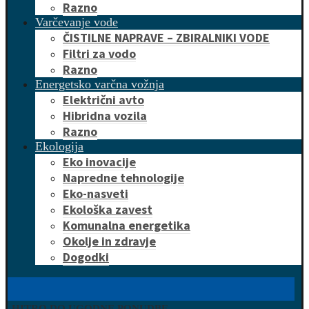
Razno
Varčevanje vode
ČISTILNE NAPRAVE – ZBIRALNIKI VODE
Filtri za vodo
Razno
Energetsko varčna vožnja
Električni avto
Hibridna vozila
Razno
Ekologija
Eko inovacije
Napredne tehnologije
Eko-nasveti
Ekološka zavest
Komunalna energetika
Okolje in zdravje
Dogodki
HITRO DO UGODNE PONUDBE