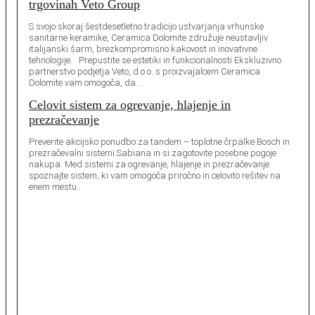
trgovinah Veto Group
S svojo skoraj šestdesetletno tradicijo ustvarjanja vrhunske
sanitarne keramike, Ceramica Dolomite združuje neustavljiv
italijanski šarm, brezkompromisno kakovost in inovativne
tehnologije. Prepustite se estetiki in funkcionalnosti Ekskluzivno
partnerstvo podjetja Veto, d.o.o. s proizvajalcem Ceramica
Dolomite vam omogoča, da …
Celovit sistem za ogrevanje, hlajenje in
prezračevanje
Preverite akcijsko ponudbo za tandem – toplotne črpalke Bosch in
prezračevalni sistemi Sabiana in si zagotovite posebne pogoje
nakupa. Med sistemi za ogrevanje, hlajenje in prezračevanje
spoznajte sistem, ki vam omogoča priročno in celovito rešitev na
enem mestu.