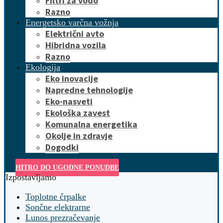
Filtri za vodo
Razno
Energetsko varčna vožnja
Električni avto
Hibridna vozila
Razno
Ekologija
Eko inovacije
Napredne tehnologije
Eko-nasveti
Ekološka zavest
Komunalna energetika
Okolje in zdravje
Dogodki
HITRO DO UGODNE PONUDBE
Izpostavljamo
Toplotne črpalke
Sončne elektrarne
Lunos prezračevanje