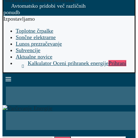
Avtomatsko pridobi več različnih
ponudb
Izpostavljamo
Toplotne črpalke
Sončne elektrarne
Lunos prezračevanje
Subvencije
Aktualne novice
Kalkulator Oceni prihranek energije
Prihrani