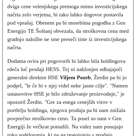
dviga cene velenjskega premoga mimo investicijskega
načrta zelo verjetna, bi tako lahko dogovor postavila
pod vprašaj. Obenem pa bi morebitna pogodba z Gen
Energijo TE Šoštanj obvezala, da stroškovna cena med
gradnjo naložbe ne sme preseči tiste iz investicijskega
načrta.
Dodatna ovira pri pogovorih bi lahko bila holdingova
rdeča luč prodaji HESS. Tej ni naklonjen odhajajoči
generalni direktor HSE
Viljem Pozeb
, Žerdin pa bi jo
podprl, "le če bi v njej videl neke jasne cilje". "Namen
ustanovitve HSE je bilo združevanje proizvodnje," je
opozoril Žerdin. "Gre za enega cenejših virov v
portfelju holdinga, njegova prodaja pa bi nam znižala
povprečno stroškovno ceno. Ta posel so nam v Gen
Energiji že večkrat ponudili. Na videz nam ponujajo
roko sodelovanja, ki pa ga pogojujejo s prodajo