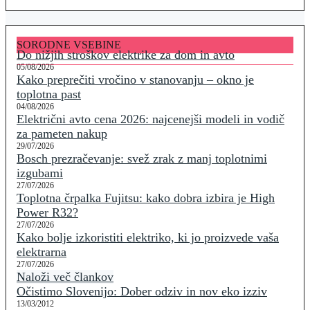
SORODNE VSEBINE
Do nižjih stroškov elektrike za dom in avto
05/08/2026
Kako preprečiti vročino v stanovanju – okno je
toplotna past
04/08/2026
Električni avto cena 2026: najcenejši modeli in vodič
za pameten nakup
29/07/2026
Bosch prezračevanje: svež zrak z manj toplotnimi
izgubami
27/07/2026
Toplotna črpalka Fujitsu: kako dobra izbira je High
Power R32?
27/07/2026
Kako bolje izkoristiti elektriko, ki jo proizvede vaša
elektrarna
27/07/2026
Naloži več člankov
Očistimo Slovenijo: Dober odziv in nov eko izziv
13/03/2012