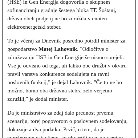
(HSE) in Gen Energija dogovorila o skupnem
sofinanciranju gradnje šestega bloka TE Šoštanj,
država obeh podjetij ne bo združila v enoten
elektroenergetski steber.
To je včeraj za Dnevnik posredno potrdil minister za
gospodarstvo
Matej Lahovnik
. "Odločitve o
združevanju HSE in Gen Energije še nismo sprejeli.
Vse je odvisno od tega, ali lahko obe družbi v okviru
pravil varstva konkurence sodelujeta na ravni
poslovnih funkcij," je dejal Lahovnik. "Če to ne bo
možno, bomo oba državna stebra zelo verjetno
združili," je dodal minister.
Da je ministrstvo za zdaj dalo prednost prvemu
scenariju, torej pogovorom o poslovnem sodelovanju,
dokazujeta dva podatka. Prvič, o tem, da je
združevanje ustavljeno, so obvestili urad za varstvo