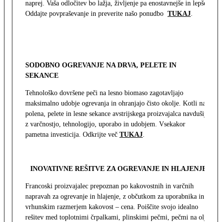
naprej. Vaša odločitev bo lažja, življenje pa enostavnejše in lepše.
Oddajte povpraševanje in preverite našo ponudbo
TUKAJ
.
SODOBNO OGREVANJE NA DRVA, PELETE IN
SEKANCE
Tehnološko dovršene peči na lesno biomaso zagotavljajo
maksimalno udobje ogrevanja in ohranjajo čisto okolje. Kotli na
polena, pelete in lesne sekance avstrijskega proizvajalca navdušijo
z varčnostjo, tehnologijo, uporabo in udobjem. Vsekakor
pametna investicija. Odkrijte več
TUKAJ
.
INOVATIVNE REŠITVE ZA OGREVANJE IN HLAJENJE
Francoski proizvajalec prepoznan po kakovostnih in varčnih
napravah za ogrevanje in hlajenje, z občutkom za uporabnika in z
vrhunskim razmerjem kakovost – cena. Poiščite svojo idealno
rešitev med toplotnimi črpalkami, plinskimi pečmi, pečmi na olje