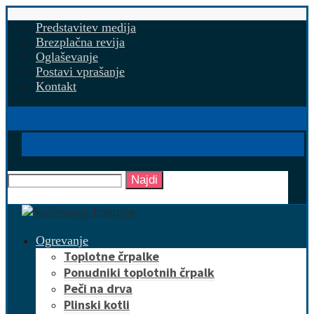
Predstavitev medija
Brezplačna revija
Oglaševanje
Postavi vprašanje
Kontakt
Najdi
Ogrevanje
Toplotne črpalke
Ponudniki toplotnih črpalk
Peči na drva
Plinski kotli