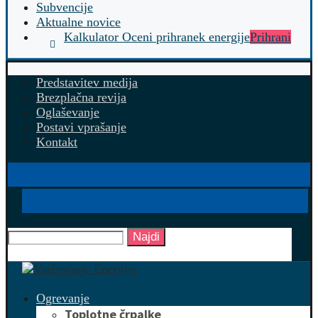
Subvencije
Aktualne novice
Kalkulator Oceni prihranek energije
Prihrani
Predstavitev medija
Brezplačna revija
Oglaševanje
Postavi vprašanje
Kontakt
Najdi
Ogrevanje
Toplotne črpalke