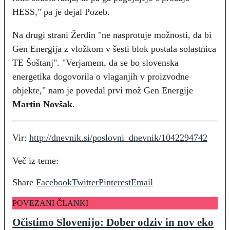
HESS," pa je dejal Pozeb.
Na drugi strani Žerdin "ne nasprotuje možnosti, da bi
Gen Energija z vložkom v šesti blok postala solastnica
TE Šoštanj". "Verjamem, da se bo slovenska
energetika dogovorila o vlaganjih v proizvodne
objekte," nam je povedal prvi mož Gen Energije
Martin Novšak
.
Vir:
http://dnevnik.si/poslovni_dnevnik/1042294742
Več iz teme:
Share
Facebook
Twitter
Pinterest
Email
POVEZANI ČLANKI
Očistimo Slovenijo: Dober odziv in nov eko