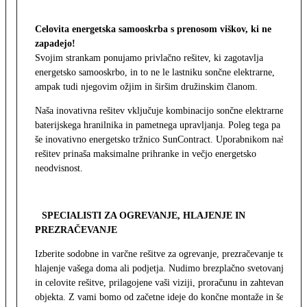
Celovita energetska samooskrba s prenosom viškov, ki ne
zapadejo!
Svojim strankam ponujamo privlačno rešitev, ki zagotavlja
energetsko samooskrbo, in to ne le lastniku sončne elektrarne,
ampak tudi njegovim ožjim in širšim družinskim članom.
Naša inovativna rešitev vključuje kombinacijo sončne elektrarne,
baterijskega hranilnika in pametnega upravljanja. Poleg tega pa
še inovativno energetsko tržnico SunContract. Uporabnikom naša
rešitev prinaša maksimalne prihranke in večjo energetsko
neodvisnost.
SPECIALISTI ZA OGREVANJE, HLAJENJE IN
PREZRAČEVANJE
Izberite sodobne in varčne rešitve za ogrevanje, prezračevanje ter
hlajenje vašega doma ali podjetja. Nudimo brezplačno svetovanje
in celovite rešitve, prilagojene vaši viziji, proračunu in zahtevam
objekta. Z vami bomo od začetne ideje do končne montaže in še