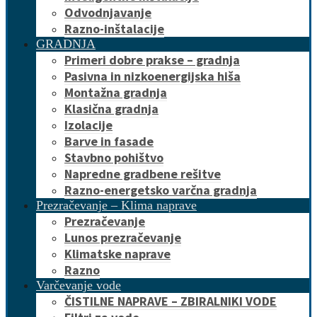
Odvodnjavanje
Razno-inštalacije
GRADNJA
Primeri dobre prakse – gradnja
Pasivna in nizkoenergijska hiša
Montažna gradnja
Klasična gradnja
Izolacije
Barve in fasade
Stavbno pohištvo
Napredne gradbene rešitve
Razno-energetsko varčna gradnja
Prezračevanje – Klima naprave
Prezračevanje
Lunos prezračevanje
Klimatske naprave
Razno
Varčevanje vode
ČISTILNE NAPRAVE – ZBIRALNIKI VODE