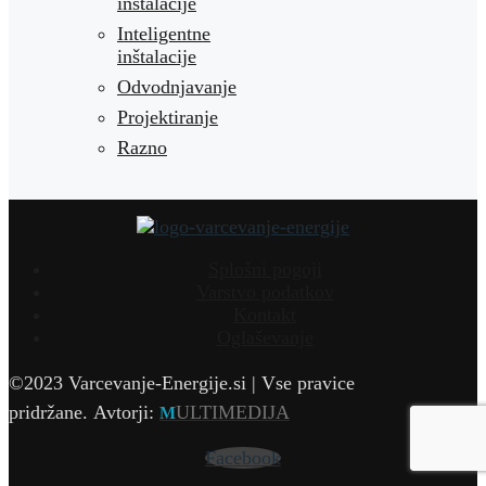
inštalacije
Inteligentne
inštalacije
Odvodnjavanje
Projektiranje
Razno
Splošni pogoji
Varstvo podatkov
Kontakt
Oglaševanje
©2023 Varcevanje-Energije.si | Vse pravice
pridržane.
Avtorji:
ULTIMEDIJA
M
Facebook