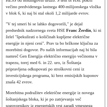
HESS od holdingovih družb. S tem bi HSE pokril
večino predvidenega lastnega 400-milijonskega vložka
v blok 6, ki naj bi stal okoli 1,2 milijarde evrov.
"V tej smeri bi se lahko dogovorili," je dejal
predsednik nadzornega sveta HSE
Franc Žerdin
, ki ni
želel "špekulirati o količinah kupljene električne
energije in njeni ceni". Prav ta bo bržkone ključna za
morebitni dogovor. Po naših informacijah naj bi bila
namreč Gen Energija električno energijo večinoma v
trapezu, torej med 6. in 22. uro, iz Šoštanja
pripravljena odkupovati po stroškovni ceni iz
investicijskega programa, ki brez emisijskih kuponov
znaša 42 evrov.
Morebitna podražitev električne energije iz novega
šoštanjskega bloka, ki je po zatrjevanju več
sogovornikov iz energetskih vrst zaradi vmesnega