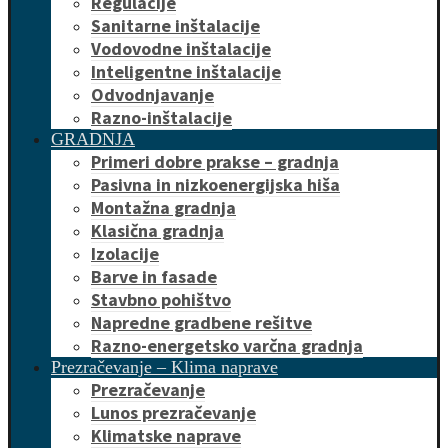
Regulacije
Sanitarne inštalacije
Vodovodne inštalacije
Inteligentne inštalacije
Odvodnjavanje
Razno-inštalacije
GRADNJA
Primeri dobre prakse – gradnja
Pasivna in nizkoenergijska hiša
Montažna gradnja
Klasična gradnja
Izolacije
Barve in fasade
Stavbno pohištvo
Napredne gradbene rešitve
Razno-energetsko varčna gradnja
Prezračevanje – Klima naprave
Prezračevanje
Lunos prezračevanje
Klimatske naprave