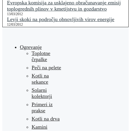
Evropska komisija za usklajeno obračunavanje emisij
toplogrednih plinov v kmetijstvu in gozdarstvo
13/03/2012
Levji skoki na področju obnovljivih virov energije
12/03/2012
Ogrevanje
Toplotne
črpalke
Peči na pelete
Kotli na
sekance
Solarni
kolektorji
Primeri iz
prakse
Kotli na drva
Kamini