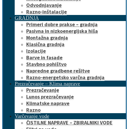
Odvodnjavanje
Razno-inštalacije
GRADNJA
Primeri dobre prakse – gradnja
Pasivna in nizkoenergijska hiša
Montažna gradnja
Klasična gradnja
Izolacije
Barve in fasade
Stavbno pohištvo
Napredne gradbene rešitve
Razno-energetsko varčna gradnja
Prezračevanje – Klima naprave
Prezračevanje
Lunos prezračevanje
Klimatske naprave
Razno
Varčevanje vode
ČISTILNE NAPRAVE – ZBIRALNIKI VODE