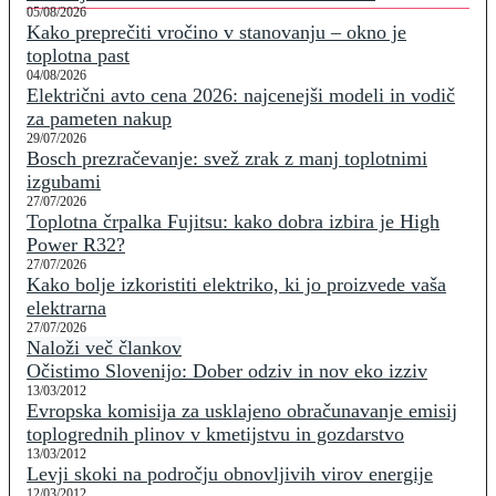
05/08/2026
Kako preprečiti vročino v stanovanju – okno je
toplotna past
04/08/2026
Električni avto cena 2026: najcenejši modeli in vodič
za pameten nakup
29/07/2026
Bosch prezračevanje: svež zrak z manj toplotnimi
izgubami
27/07/2026
Toplotna črpalka Fujitsu: kako dobra izbira je High
Power R32?
27/07/2026
Kako bolje izkoristiti elektriko, ki jo proizvede vaša
elektrarna
27/07/2026
Naloži več člankov
Očistimo Slovenijo: Dober odziv in nov eko izziv
13/03/2012
Evropska komisija za usklajeno obračunavanje emisij
toplogrednih plinov v kmetijstvu in gozdarstvo
13/03/2012
Levji skoki na področju obnovljivih virov energije
12/03/2012