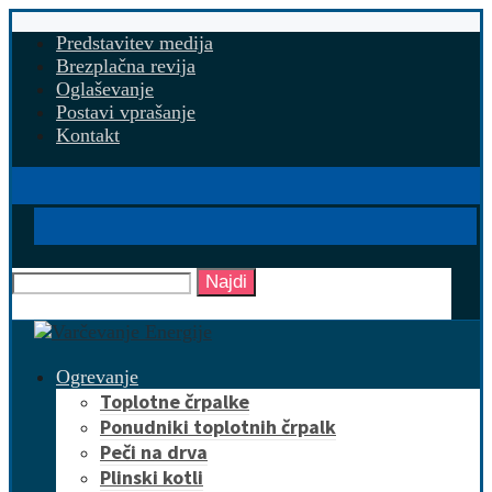
Predstavitev medija
Brezplačna revija
Oglaševanje
Postavi vprašanje
Kontakt
Najdi
Ogrevanje
Toplotne črpalke
Ponudniki toplotnih črpalk
Peči na drva
Plinski kotli