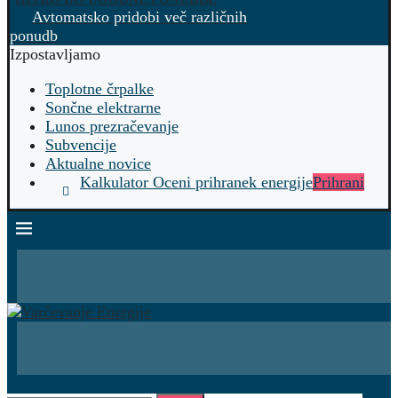
Avtomatsko pridobi več različnih
ponudb
Izpostavljamo
Toplotne črpalke
Sončne elektrarne
Lunos prezračevanje
Subvencije
Aktualne novice
Kalkulator Oceni prihranek energije
Prihrani