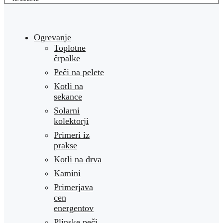
Ogrevanje
Toplotne
črpalke
Peči na pelete
Kotli na
sekance
Solarni
kolektorji
Primeri iz
prakse
Kotli na drva
Kamini
Primerjava
cen
energentov
Plinske peči