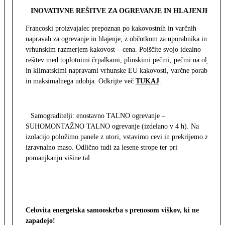
INOVATIVNE REŠITVE ZA OGREVANJE IN HLAJENJE
Francoski proizvajalec prepoznan po kakovostnih in varčnih
napravah za ogrevanje in hlajenje, z občutkom za uporabnika in z
vrhunskim razmerjem kakovost – cena. Poiščite svojo idealno
rešitev med toplotnimi črpalkami, plinskimi pečmi, pečmi na olje
in klimatskimi napravami vrhunske EU kakovosti, varčne porabe
in maksimalnega udobja. Odkrijte več
TUKAJ
.
Samograditelji: enostavno TALNO ogrevanje –
SUHOMONTAŽNO TALNO ogrevanje (izdelano v 4 h). Na
izolacijo položimo panele z utori, vstavimo cevi in prekrijemo z
izravnalno maso. Odlično tudi za lesene strope ter pri
pomanjkanju višine tal.
Celovita energetska samooskrba s prenosom viškov, ki ne
zapadejo!