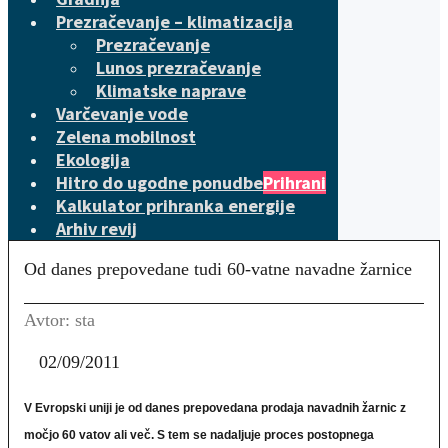
Prezračevanje – klimatizacija
Prezračevanje
Lunos prezračevanje
Klimatske naprave
Varčevanje vode
Zelena mobilnost
Ekologija
Hitro do ugodne ponudbe
Prihrani
Kalkulator prihranka energije
Arhiv revij
Od danes prepovedane tudi 60-vatne navadne žarnice
Avtor: sta
02/09/2011
V Evropski uniji je od danes prepovedana prodaja navadnih žarnic z
močjo 60 vatov ali več. S tem se nadaljuje proces postopnega