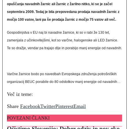
opuščanja navadnih žarnic ali žarnic z žarilno nitko, ki se je začel
septembra 2009. Tedaj je bila prepovedana prodaja navadnih žarnic z
močjo 100 vatov, lani pa še prodaja žarnic z močjo 75 vatov ali več.
Gospodinjstva v EU naj bi navadne žarnice, ki so v rabi že 130 let,
zamenjala z učinkovitejšimi, kot so varčne, halogenske ali LED žarnice.
Te so dražje, vendar pa trajajo dlje in porabijo manj energije od navadnih.
Varčne žarnice bodo po navedbah Evropskega združenja potrošniških
organizacij BEUC porabile do 80 odstotkov manj energije od navadnih…
Več iz teme:
Share
Facebook
Twitter
Pinterest
Email
POVEZANI ČLANKI
Očistimo Slovenijo: Dober odziv in nov eko