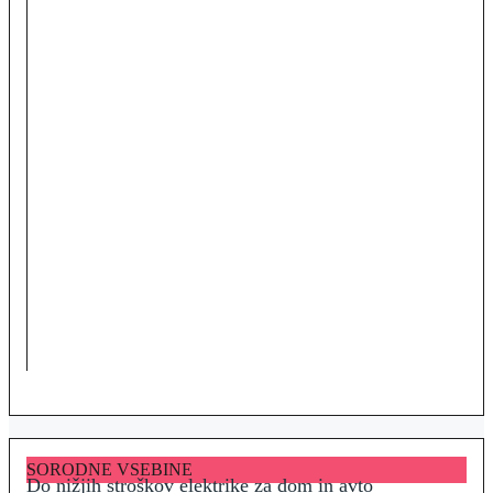
SORODNE VSEBINE
Do nižjih stroškov elektrike za dom in avto