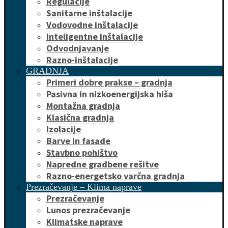
Regulacije
Sanitarne inštalacije
Vodovodne inštalacije
Inteligentne inštalacije
Odvodnjavanje
Razno-inštalacije
GRADNJA
Primeri dobre prakse – gradnja
Pasivna in nizkoenergijska hiša
Montažna gradnja
Klasična gradnja
Izolacije
Barve in fasade
Stavbno pohištvo
Napredne gradbene rešitve
Razno-energetsko varčna gradnja
Prezračevanje – Klima naprave
Prezračevanje
Lunos prezračevanje
Klimatske naprave