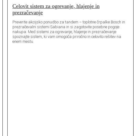
Celovit sistem za ogrevanje, hlajenje in
prezračevanje
Preverite akcijsko ponudbo za tandem – toplotne črpalke Bosch in
prezračevalni sistemi Sabiana in si zagotovite posebne pogoje
nakupa. Med sistemi za ogrevanje, hlajenje in prezračevanje
spoznajte sistem, ki vam omogoča priročno in celovito rešitev na
enem mestu.