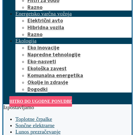
Filtri za vodo
Razno
Energetsko varčna vožnja
Električni avto
Hibridna vozila
Razno
Ekologija
Eko inovacije
Napredne tehnologije
Eko-nasveti
Ekološka zavest
Komunalna energetika
Okolje in zdravje
Dogodki
HITRO DO UGODNE PONUDBE
Izpostavljamo
Toplotne črpalke
Sončne elektrarne
Lunos prezračevanje