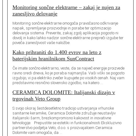
Monitoring sončne elektrarne – zakaj je nujen za
zanesljivo delovanje
Monitoring sončne elektrarne omogoča pravočasno odkrivanje
napak, spremljanje proizvodnje in porabe ter optimizacijo
delovanja sistema. Preverite, zakaj zgolj aplikacija pogosto ni
dovolj in kako lahko nadzor sončne elektrarne prepreči izgube ter
poveča zanesljivost vaše naložbe.
Kako prihraniti do 1.400 evrov na leto z
baterijskim hranilnikom SunContract
Če imate sončno elektrarno, veste, da se največ energije proizvede
ravno sredi dneva, ko je poraba najmanjša. Vaši viški se pogosto
izgubijo, vi pa elektriko zvečer kupujete po visokih cenah. Naj vam
predstavimo resnično slovensko zgodbo, na katero …
CERAMICA DOLOMITE: Italijanski dizajn v
trgovinah Veto Group
S svojo skoraj šestdesetletno tradicijo ustvarjanja vrhunske
sanitarne keramike, Ceramica Dolomite združuje neustavljiv
italijanski šarm, brezkompromisno kakovost in inovativne
tehnologije. Prepustite se estetiki in funkcionalnosti Ekskluzivno
partnerstvo podjetja Veto, d.o.o. s proizvajalcem Ceramica
Dolomite vam omogoča, da …