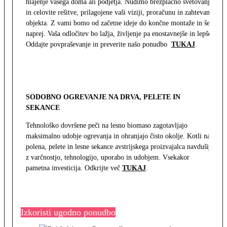
hlajenje vašega doma ali podjetja. Nudimo brezplačno svetovanje
in celovite rešitve, prilagojene vaši viziji, proračunu in zahtevam
objekta. Z vami bomo od začetne ideje do končne montaže in še
naprej. Vaša odločitev bo lažja, življenje pa enostavnejše in lepše.
Oddajte povpraševanje in preverite našo ponudbo
TUKAJ
.
SODOBNO OGREVANJE NA DRVA, PELETE IN
SEKANCE
Tehnološko dovršene peči na lesno biomaso zagotavljajo
maksimalno udobje ogrevanja in ohranjajo čisto okolje. Kotli na
polena, pelete in lesne sekance avstrijskega proizvajalca navdušijo
z varčnostjo, tehnologijo, uporabo in udobjem. Vsekakor
pametna investicija. Odkrijte več
TUKAJ
.
Izkoristi ugodno ponudbo