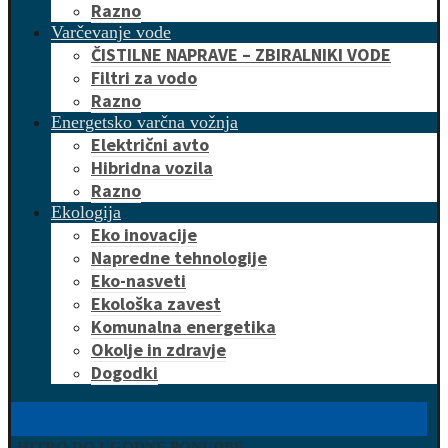
Razno
Varčevanje vode
ČISTILNE NAPRAVE – ZBIRALNIKI VODE
Filtri za vodo
Razno
Energetsko varčna vožnja
Električni avto
Hibridna vozila
Razno
Ekologija
Eko inovacije
Napredne tehnologije
Eko-nasveti
Ekološka zavest
Komunalna energetika
Okolje in zdravje
Dogodki
HITRO DO UGODNE PONUDBE