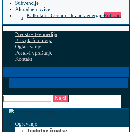
Subvencije
Aktualne novice
Kalkulator Oceni prihranek energije
Prihrani
Predstavitev medija
Brezplačna revija
Oglaševanje
Postavi vprašanje
Kontakt
Najdi
Ogrevanje
Toplotne črpalke