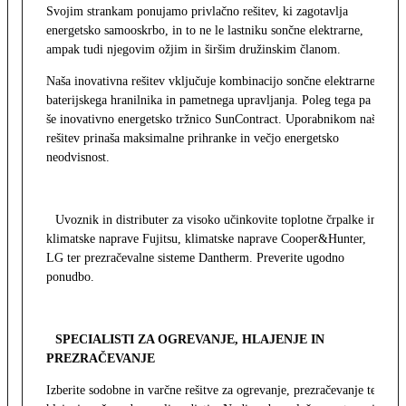
Svojim strankam ponujamo privlačno rešitev, ki zagotavlja
energetsko samooskrbo, in to ne le lastniku sončne elektrarne,
ampak tudi njegovim ožjim in širšim družinskim članom.
Naša inovativna rešitev vključuje kombinacijo sončne elektrarne,
baterijskega hranilnika in pametnega upravljanja. Poleg tega pa
še inovativno energetsko tržnico SunContract. Uporabnikom naša
rešitev prinaša maksimalne prihranke in večjo energetsko
neodvisnost.
Uvoznik in distributer za visoko učinkovite toplotne črpalke in
klimatske naprave Fujitsu, klimatske naprave Cooper&Hunter,
LG ter prezračevalne sisteme Dantherm. Preverite ugodno
ponudbo.
SPECIALISTI ZA OGREVANJE, HLAJENJE IN
PREZRAČEVANJE
Izberite sodobne in varčne rešitve za ogrevanje, prezračevanje ter