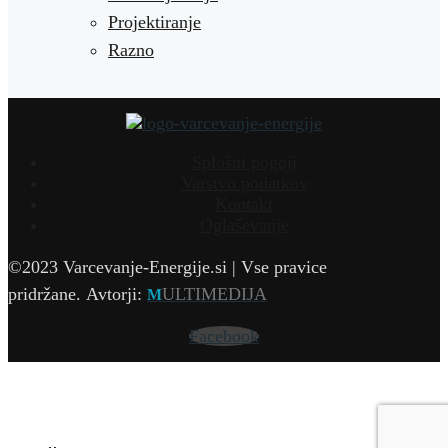
Projektiranje
Razno
Splošni pogoji
Varstvo podatkov
Kontakt
Oglaševanje
©2023 Varcevanje-Energije.si | Vse pravice
pridržane.
Avtorji:
ULTIMEDIJA
M
Facebook