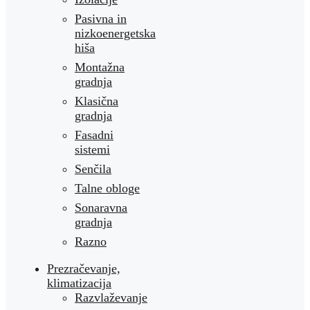
Pasivna in
nizkoenergetska
hiša
Montažna
gradnja
Klasična
gradnja
Fasadni
sistemi
Senčila
Talne obloge
Sonaravna
gradnja
Razno
Prezračevanje,
klimatizacija
Razvlaževanje