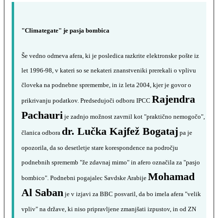
"Climategate" je pasja bombica
Še vedno odmeva afera, ki je posledica razkrite elektronske pošte iz
let 1996-98, v kateri so se nekateri znanstveniki prerekali o vplivu
človeka na podnebne spremembe, in iz leta 2004, kjer je govor o
Rajendra
prikrivanju podatkov. Predsedujoči odboru IPCC
Pachauri
je zadnjo možnost zavrnil kot "praktično nemogočo",
dr. Lučka Kajfež Bogataj
članica odbora
pa je
opozorila, da so desetletje stare korespondence na področju
podnebnih sprememb "že zdavnaj mimo" in afero označila za "pasjo
Mohamad
bombico". Podnebni pogajalec Savdske Arabije
Al Saban
je v izjavi za BBC posvaril, da bo imela afera "velik
vpliv" na države, ki niso pripravljene zmanjšati izpustov, in od ZN