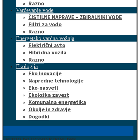
Razno
Varčevanje vode
ČISTILNE NAPRAVE – ZBIRALNIKI VODE
Filtri za vodo
Razno
Energetsko varčna vožnja
Električni avto
Hibridna vozila
Razno
Ekologija
Eko inovacije
Napredne tehnologije
Eko-nasveti
Ekološka zavest
Komunalna energetika
Okolje in zdravje
Dogodki
HITRO DO UGODNE PONUDBE