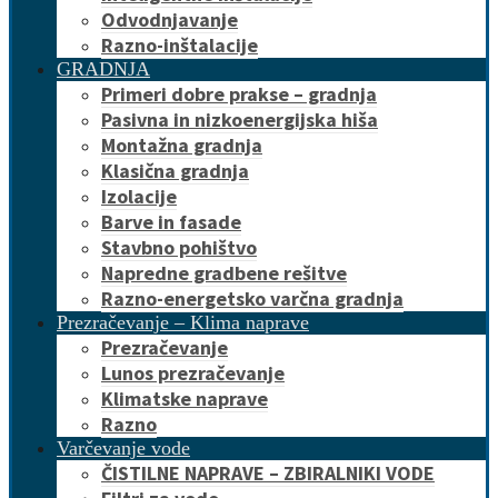
Odvodnjavanje
Razno-inštalacije
GRADNJA
Primeri dobre prakse – gradnja
Pasivna in nizkoenergijska hiša
Montažna gradnja
Klasična gradnja
Izolacije
Barve in fasade
Stavbno pohištvo
Napredne gradbene rešitve
Razno-energetsko varčna gradnja
Prezračevanje – Klima naprave
Prezračevanje
Lunos prezračevanje
Klimatske naprave
Razno
Varčevanje vode
ČISTILNE NAPRAVE – ZBIRALNIKI VODE