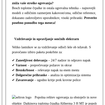
zniža vaše stroške ogrevanja?
Bosch toplotne črpalke in ostala ogrevalna tehnika – najnovejši
modeli z odličnim razmerjem kakovost/cena, odlične reference,
dokazano zadovoljstvo uporabnikov, visoki prihranki.
Preverite
posebno ponudbo tega meseca!
Vzdrževanje in upravljanje sončnih elektrarn
Veliko lastnikov se za vzdrževanje odloči šele ob težavah. S
pravočasno izbiro paketa poskrbite za:
✔
Zanesljivost delovanja
– 24/7 nadzor in odpravo napak
✔
Varnost
– preprečevanje požarov in okvar
✔
Brezskrbnost
– reševanje napak na enem mestu
✔
Dolgoročne prihranke
– analiza in optimizacija sistema
✔
Zavarovanje
– ugodno kritje prek krovne police
Popolna rešitev ogrevanja za obstoječe in nove
objekte. Daikinova toplotna črpalka Altherma 3 H MT je popolna