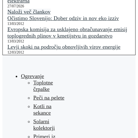
elektrarna
27/07/2026
Naloži več člankov
Očistimo Slovenijo: Dober odziv in nov eko izziv
13/03/2012
Evropska komisija za usklajeno obračunavanje emisij
toplogrednih plinov v kmetijstvu in gozdarstvo
13/03/2012
Levji skoki na področju obnovljivih virov energije
12/03/2012
Ogrevanje
Toplotne
črpalke
Peči na pelete
Kotli na
sekance
Solarni
kolektorji
Primeri iz