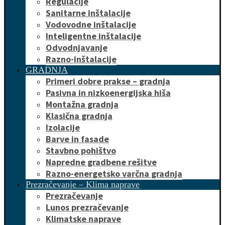
Regulacije
Sanitarne inštalacije
Vodovodne inštalacije
Inteligentne inštalacije
Odvodnjavanje
Razno-inštalacije
GRADNJA
Primeri dobre prakse – gradnja
Pasivna in nizkoenergijska hiša
Montažna gradnja
Klasična gradnja
Izolacije
Barve in fasade
Stavbno pohištvo
Napredne gradbene rešitve
Razno-energetsko varčna gradnja
Prezračevanje – Klima naprave
Prezračevanje
Lunos prezračevanje
Klimatske naprave