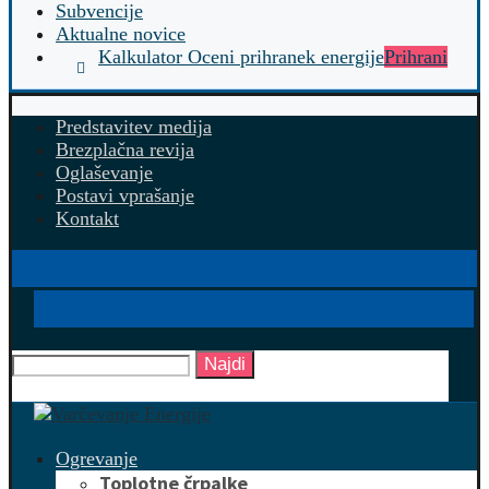
Subvencije
Aktualne novice
Kalkulator Oceni prihranek energije
Prihrani
Predstavitev medija
Brezplačna revija
Oglaševanje
Postavi vprašanje
Kontakt
Najdi
Ogrevanje
Toplotne črpalke