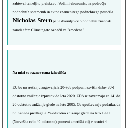
zahteval temeljito preiskavo. Vodilni ekonomist na področju
podnebnih sprememb in avtor znamenitega podnebnega poročila
Nicholas Stern
pa je dvomljivce o podnebni znanosti
zaradi afere Climategate označil za "zmedene".
Na mizi so raznovrstna izhodišča
EU bo na srečanju zagovarjala 20- (ob podpori razvitih držav 30-)
odstotno znižanje izpustov do leta 2020. ZDA se zavzemajo za 14- do
20-odstotno znižanje glede na leto 2005. Ob upoštevanju podatka, da
bo Kanada predlagala 25-odstotno znižanje glede na leto 1990
(Norveška celo 40-odstotno), pomeni ameriški cilj v resnici 4