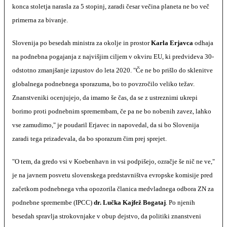
konca stoletja narasla za 5 stopinj, zaradi česar večina planeta ne bo več
primerna za bivanje.
Slovenija po besedah ministra za okolje in prostor
Karla Erjavca
odhaja
na podnebna pogajanja z najvišjim ciljem v okviru EU, ki predvideva 30-
odstotno zmanjšanje izpustov do leta 2020. "Če ne bo prišlo do sklenitve
globalnega podnebnega sporazuma, bo to povzročilo veliko težav.
Znanstveniki ocenjujejo, da imamo še čas, da se z ustreznimi ukrepi
borimo proti podnebnim spremembam, če pa ne bo nobenih zavez, lahko
vse zamudimo," je poudaril Erjavec in napovedal, da si bo Slovenija
zaradi tega prizadevala, da bo sporazum čim prej sprejet.
"O tem, da gredo vsi v Koebenhavn in vsi podpišejo, ozračje še nič ne ve,"
je na javnem posvetu slovenskega predstavništva evropske komisije pred
začetkom podnebnega vrha opozorila članica medvladnega odbora ZN za
podnebne spremembe (IPCC)
dr. Lučka Kajfež Bogataj
. Po njenih
besedah spravlja strokovnjake v obup dejstvo, da politiki znanstveni