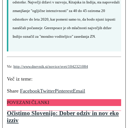
odstotke. Največji državi v razvoju, Kitajska in Indija, sta napovedali
zmanjšanje "ogljične intenzivnosti" za 40 do 45 oziroma 20
odstotkov do leta 2020, kar pomeni samo to, da bodo njuni izpusti
naraščali počasneje. Greenpeace je ob mlačnosti največjih držav
Indijo označil za "moralno voditeljico" zasedanja ZN.
Vir:
http://www.dnevnik.si/novice/svet/1042321084
Več iz teme:
Share
Facebook
Twitter
Pinterest
Email
POVEZANI ČLANKI
Očistimo Slovenijo: Dober odziv in nov eko
izziv