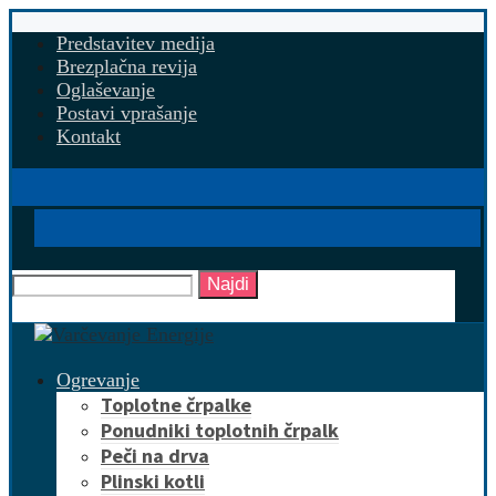
Predstavitev medija
Brezplačna revija
Oglaševanje
Postavi vprašanje
Kontakt
Najdi
Ogrevanje
Toplotne črpalke
Ponudniki toplotnih črpalk
Peči na drva
Plinski kotli