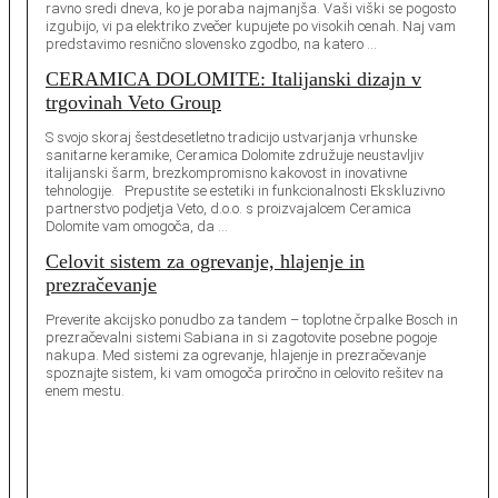
ravno sredi dneva, ko je poraba najmanjša. Vaši viški se pogosto
izgubijo, vi pa elektriko zvečer kupujete po visokih cenah. Naj vam
predstavimo resnično slovensko zgodbo, na katero …
CERAMICA DOLOMITE: Italijanski dizajn v
trgovinah Veto Group
S svojo skoraj šestdesetletno tradicijo ustvarjanja vrhunske
sanitarne keramike, Ceramica Dolomite združuje neustavljiv
italijanski šarm, brezkompromisno kakovost in inovativne
tehnologije. Prepustite se estetiki in funkcionalnosti Ekskluzivno
partnerstvo podjetja Veto, d.o.o. s proizvajalcem Ceramica
Dolomite vam omogoča, da …
Celovit sistem za ogrevanje, hlajenje in
prezračevanje
Preverite akcijsko ponudbo za tandem – toplotne črpalke Bosch in
prezračevalni sistemi Sabiana in si zagotovite posebne pogoje
nakupa. Med sistemi za ogrevanje, hlajenje in prezračevanje
spoznajte sistem, ki vam omogoča priročno in celovito rešitev na
enem mestu.