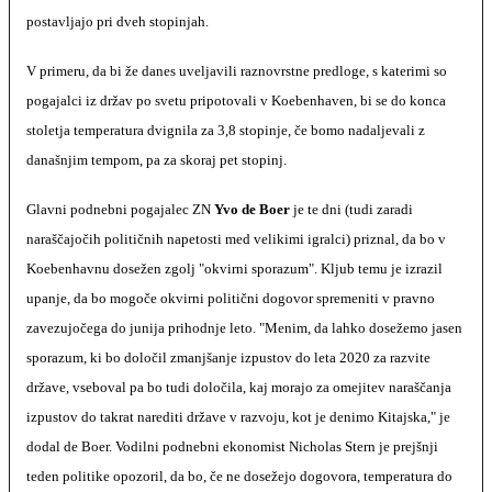
postavljajo pri dveh stopinjah.
V primeru, da bi že danes uveljavili raznovrstne predloge, s katerimi so
pogajalci iz držav po svetu pripotovali v Koebenhaven, bi se do konca
stoletja temperatura dvignila za 3,8 stopinje, če bomo nadaljevali z
današnjim tempom, pa za skoraj pet stopinj.
Glavni podnebni pogajalec ZN
Yvo de Boer
je te dni (tudi zaradi
naraščajočih političnih napetosti med velikimi igralci) priznal, da bo v
Koebenhavnu dosežen zgolj "okvirni sporazum". Kljub temu je izrazil
upanje, da bo mogoče okvirni politični dogovor spremeniti v pravno
zavezujočega do junija prihodnje leto. "Menim, da lahko dosežemo jasen
sporazum, ki bo določil zmanjšanje izpustov do leta 2020 za razvite
države, vseboval pa bo tudi določila, kaj morajo za omejitev naraščanja
izpustov do takrat narediti države v razvoju, kot je denimo Kitajska," je
dodal de Boer. Vodilni podnebni ekonomist Nicholas Stern je prejšnji
teden politike opozoril, da bo, če ne dosežejo dogovora, temperatura do