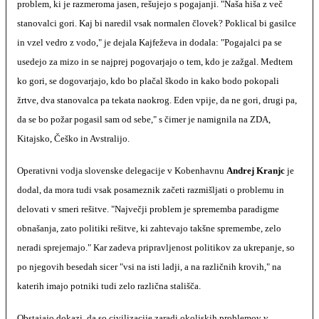
problem, ki je razmeroma jasen, rešujejo s pogajanji. "Naša hiša z več
stanovalci gori. Kaj bi naredil vsak normalen človek? Poklical bi gasilce
in vzel vedro z vodo," je dejala Kajfeževa in dodala: "Pogajalci pa se
usedejo za mizo in se najprej pogovarjajo o tem, kdo je zažgal. Medtem
ko gori, se dogovarjajo, kdo bo plačal škodo in kako bodo pokopali
žrtve, dva stanovalca pa tekata naokrog. Eden vpije, da ne gori, drugi pa,
da se bo požar pogasil sam od sebe," s čimer je namignila na ZDA,
Kitajsko, Češko in Avstralijo.
Operativni vodja slovenske delegacije v Kobenhavnu
Andrej Kranjc
je
dodal, da mora tudi vsak posameznik začeti razmišljati o problemu in
delovati v smeri rešitve. "Največji problem je sprememba paradigme
obnašanja, zato politiki rešitve, ki zahtevajo takšne spremembe, zelo
neradi sprejemajo." Kar zadeva pripravljenost politikov za ukrepanje, so
po njegovih besedah sicer "vsi na isti ladji, a na različnih krovih," na
katerih imajo potniki tudi zelo različna stališča.
Obstajajo dokazi, da so civilizacije zaradi okoljskih problemov v