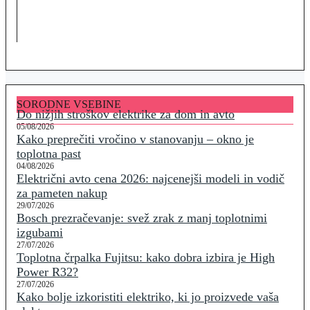
SORODNE VSEBINE
Do nižjih stroškov elektrike za dom in avto
05/08/2026
Kako preprečiti vročino v stanovanju – okno je
toplotna past
04/08/2026
Električni avto cena 2026: najcenejši modeli in vodič
za pameten nakup
29/07/2026
Bosch prezračevanje: svež zrak z manj toplotnimi
izgubami
27/07/2026
Toplotna črpalka Fujitsu: kako dobra izbira je High
Power R32?
27/07/2026
Kako bolje izkoristiti elektriko, ki jo proizvede vaša