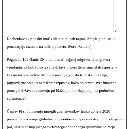
V
Koebenhavnu je te dni moč videti na ulicah najrazličnejše globuse, ki
ponazarjajo razmere na našem planetu. (Foto: Reuters)
Pogajalci 192 članic ZN bodo morali najprej odgovoriti na glavna
vprašanja: za koliko so razvite države pripravljene zmanjšati izpuste, v
kakšni meri so velike države v razvoju, kot sta Kitajska in Indija,
pripravljene omejiti naraščanje izpustov, kako bo razviti svet finančno
pomagal državam v razvoju pri blaženju in prilagajanju na podnebne
spremembe?
Čeprav bi si po mnenju mnogih znanstvenikov lahko do leta 2020
privoščili povišanje globalne temperature zgolj za eno stopinjo Celzija in
pol, ukrepi nastajajočega svetovnega podnebnega sporazuma to mejo