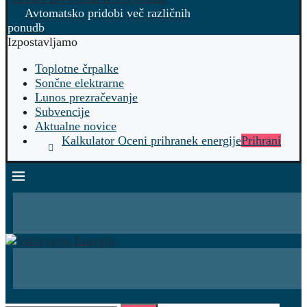
Avtomatsko pridobi več različnih
ponudb
Izpostavljamo
Toplotne črpalke
Sončne elektrarne
Lunos prezračevanje
Subvencije
Aktualne novice
Kalkulator Oceni prihranek energije
Prihrani