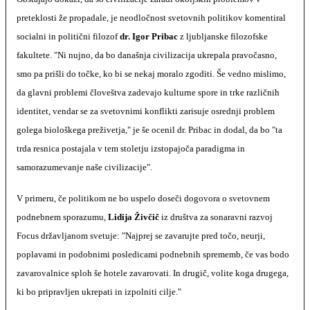
preteklosti že propadale, je neodločnost svetovnih politikov komentiral
socialni in politični filozof
dr. Igor Pribac
z ljubljanske filozofske
fakultete. "Ni nujno, da bo današnja civilizacija ukrepala pravočasno,
smo pa prišli do točke, ko bi se nekaj moralo zgoditi. Še vedno mislimo,
da glavni problemi človeštva zadevajo kulturne spore in trke različnih
identitet, vendar se za svetovnimi konflikti zarisuje osrednji problem
golega biološkega preživetja," je še ocenil dr. Pribac in dodal, da bo "ta
trda resnica postajala v tem stoletju izstopajoča paradigma in
samorazumevanje naše civilizacije".
V primeru, če politikom ne bo uspelo doseči dogovora o svetovnem
podnebnem sporazumu,
Lidija Živčič
iz društva za sonaravni razvoj
Focus državljanom svetuje: "Najprej se zavarujte pred točo, neurji,
poplavami in podobnimi posledicami podnebnih sprememb, če vas bodo
zavarovalnice sploh še hotele zavarovati. In drugič, volite koga drugega,
ki bo pripravljen ukrepati in izpolniti cilje."