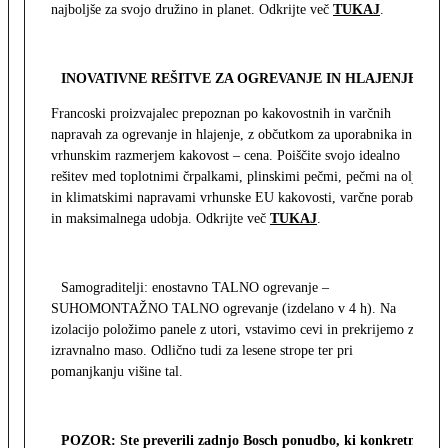
najboljše za svojo družino in planet. Odkrijte več
TUKAJ
.
INOVATIVNE REŠITVE ZA OGREVANJE IN HLAJENJE
Francoski proizvajalec prepoznan po kakovostnih in varčnih
napravah za ogrevanje in hlajenje, z občutkom za uporabnika in z
vrhunskim razmerjem kakovost – cena. Poiščite svojo idealno
rešitev med toplotnimi črpalkami, plinskimi pečmi, pečmi na olje
in klimatskimi napravami vrhunske EU kakovosti, varčne porabe
in maksimalnega udobja. Odkrijte več
TUKAJ
.
Samograditelji: enostavno TALNO ogrevanje –
SUHOMONTAŽNO TALNO ogrevanje (izdelano v 4 h). Na
izolacijo položimo panele z utori, vstavimo cevi in prekrijemo z
izravnalno maso. Odlično tudi za lesene strope ter pri
pomanjkanju višine tal.
POZOR: Ste preverili zadnjo Bosch ponudbo, ki konkretno