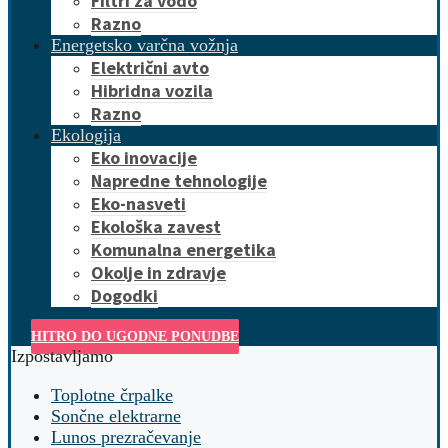
Filtri za vodo
Razno
Energetsko varčna vožnja
Električni avto
Hibridna vozila
Razno
Ekologija
Eko inovacije
Napredne tehnologije
Eko-nasveti
Ekološka zavest
Komunalna energetika
Okolje in zdravje
Dogodki
HITRO DO UGODNE PONUDBE
Izpostavljamo
Toplotne črpalke
Sončne elektrarne
Lunos prezračevanje