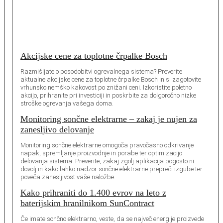
Akcijske cene za toplotne črpalke Bosch
Razmišljate o posodobitvi ogrevalnega sistema? Preverite
aktualne akcijske cene za toplotne črpalke Bosch in si zagotovite
vrhunsko nemško kakovost po znižani ceni. Izkoristite poletno
akcijo, prihranite pri investiciji in poskrbite za dolgoročno nizke
stroške ogrevanja vašega doma.
Monitoring sončne elektrarne – zakaj je nujen za
zanesljivo delovanje
Monitoring sončne elektrarne omogoča pravočasno odkrivanje
napak, spremljanje proizvodnje in porabe ter optimizacijo
delovanja sistema. Preverite, zakaj zgolj aplikacija pogosto ni
dovolj in kako lahko nadzor sončne elektrarne prepreči izgube ter
poveča zanesljivost vaše naložbe.
Kako prihraniti do 1.400 evrov na leto z
baterijskim hranilnikom SunContract
Če imate sončno elektrarno, veste, da se največ energije proizvede