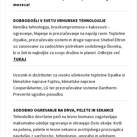
meseca!
DOBRODOŠLI V SVETU VRHUNSKE TEHNOLOGIJE
Nemška tehnologija, brezkompromisna v kakovosti –
ogrevanje, hlajenje in prezračevanje na najvišji ravni. Toplotne
črpalke, prezračevalni sistemi in druge naprave Stiebel Eltron
so zasnovane za zadostitev potrebam sodobnega človeka,
ki si želi le najboljše za svojo družino in planet. Odkrijte več
TUKAJ
.
Uvoznik in distributer za visoko učinkovite toplotne črpalke in
klimatske naprave Fujitsu, klimatske naprave
Cooper&Hunter, LG ter prezračevalne sisteme Dantherm.
Preverite ugodno ponudbo.
SODOBNO OGREVANJE NA DRVA, PELETE IN SEKANCE
Tehnološko dovršene peči na lesno biomaso zagotavljajo
maksimalno udobje ogrevanja in ohranjajo čisto okolje. Kotli
na polena, pelete in lesne sekance avstrijskega proizvajalca
navdušijo z varčnostjo, tehnologijo, uporabo in udobjem.