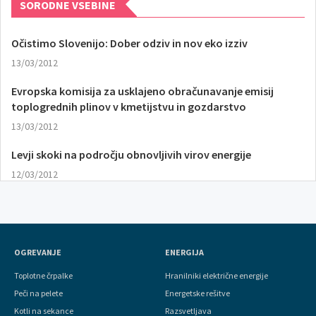
SORODNE VSEBINE
Očistimo Slovenijo: Dober odziv in nov eko izziv
13/03/2012
Evropska komisija za usklajeno obračunavanje emisij
toplogrednih plinov v kmetijstvu in gozdarstvo
13/03/2012
Levji skoki na področju obnovljivih virov energije
12/03/2012
OGREVANJE
ENERGIJA
Toplotne črpalke
Hranilniki električne energije
Peči na pelete
Energetske rešitve
Kotli na sekance
Razsvetljava