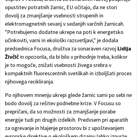
opustitev potratnih žarnic, EU očitajo, da ne stori
dovolj za zmanjšanje vsebnosti strupenih in
elektromagnetnih sevanj v sedanjih varčnih žarnicah.
"Potrebujemo dodatne ukrepe na poti k energetsko
učinkoviti, varni in ekološki razsvetljavi," je dodala
predsednica Focusa, društva za sonaraven razvoj
Lidija
Živčič
in opozorila, da bi bilo v prihodnje treba, kolikor
je to mogoče, znižati vsebnosti živega srebra v
kompaktnih fluorescentnih svetilkah in izboljšati proces
njihovega recikliranja.
Po njihovem mnenju ukrepi glede žarnic sami po sebi ne
bodo dovolj za rešitev podnebne krize. V Focusu so
prepričani, da so možnosti za zmanjšanje porabe
energije tudi pri drugih izdelkih. Predvsem pri aparatih
za ogrevanje in hlajenje prostorov bi z upoštevanjem
evropske direktive o ekološkem dizajnu lahko izpuste