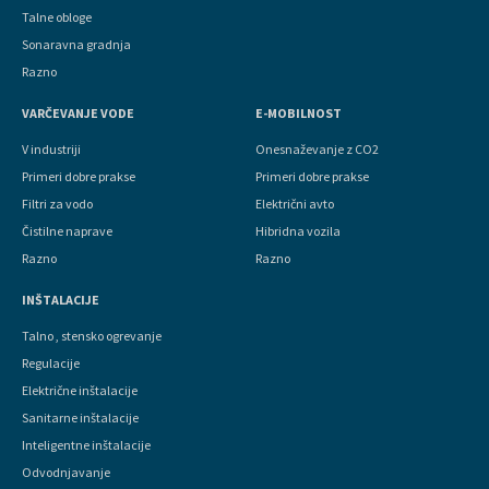
Talne obloge
Sonaravna gradnja
Razno
VARČEVANJE VODE
E-MOBILNOST
V industriji
Onesnaževanje z CO2
Primeri dobre prakse
Primeri dobre prakse
Filtri za vodo
Električni avto
Čistilne naprave
Hibridna vozila
Razno
Razno
INŠTALACIJE
Talno , stensko ogrevanje
Regulacije
Električne inštalacije
Sanitarne inštalacije
Inteligentne inštalacije
Odvodnjavanje