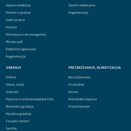
Solarni kolektorji
Sončne elektrarne
Primeri iz prakse
Kogeneracija
Kotli na drva
Kamini
Primerjava cen energentov
Plinske peči
Električno ogrevanje
Kogeneracija
GRADNJA
PREZRAČEVANJE, KLIMATIZACIJA
Kritine
Razvlaževanje
Okna, vrata
V industirji
Izolacije
Razno
Pasivna in nizkoenergetska hiša
Klimatske naprave
Montažna gradnja
Prezračevanje
Klasična gradnja
Fasadni sistemi
Senčila