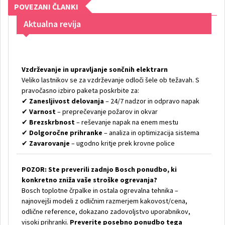
POVEZANI ČLANKI
Aktualna revija
Vzdrževanje in upravljanje sončnih elektrarn
Veliko lastnikov se za vzdrževanje odloči šele ob težavah. S
pravočasno izbiro paketa poskrbite za:
✔
Zanesljivost delovanja
– 24/7 nadzor in odpravo napak
✔
Varnost
– preprečevanje požarov in okvar
✔
Brezskrbnost
– reševanje napak na enem mestu
✔
Dolgoročne prihranke
– analiza in optimizacija sistema
✔
Zavarovanje
– ugodno kritje prek krovne police
POZOR: Ste preverili zadnjo Bosch ponudbo, ki
konkretno zniža vaše stroške ogrevanja?
Bosch toplotne črpalke in ostala ogrevalna tehnika –
najnovejši modeli z odličnim razmerjem kakovost/cena,
odlične reference, dokazano zadovoljstvo uporabnikov,
visoki prihranki.
Preverite posebno ponudbo tega