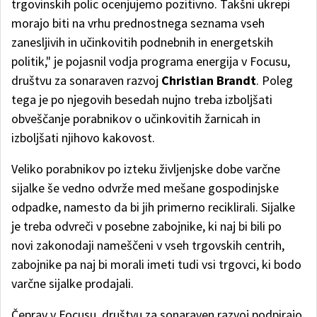
trgovinskih polic ocenjujemo pozitivno. Takšni ukrepi
morajo biti na vrhu prednostnega seznama vseh
zanesljivih in učinkovitih podnebnih in energetskih
politik," je pojasnil vodja programa energija v Focusu,
društvu za sonaraven razvoj
Christian Brandt
. Poleg
tega je po njegovih besedah nujno treba izboljšati
obveščanje porabnikov o učinkovitih žarnicah in
izboljšati njihovo kakovost.
Veliko porabnikov po izteku življenjske dobe varčne
sijalke še vedno odvrže med mešane gospodinjske
odpadke, namesto da bi jih primerno reciklirali. Sijalke
je treba odvreči v posebne zabojnike, ki naj bi bili po
novi zakonodaji nameščeni v vseh trgovskih centrih,
zabojnike pa naj bi morali imeti tudi vsi trgovci, ki bodo
varčne sijalke prodajali.
Čeprav v Focusu, društvu za sonaraven razvoj podpirajo