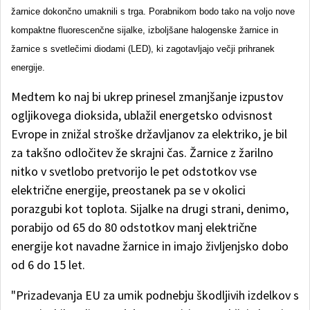
žarnice dokončno umaknili s trga. Porabnikom bodo tako na voljo nove
kompaktne fluorescenčne sijalke, izboljšane halogenske žarnice in
žarnice s svetlečimi diodami (LED), ki zagotavljajo večji prihranek
energije.
Medtem ko naj bi ukrep prinesel zmanjšanje izpustov
ogljikovega dioksida, ublažil energetsko odvisnost
Evrope in znižal stroške državljanov za elektriko, je bil
za takšno odločitev že skrajni čas. Žarnice z žarilno
nitko v svetlobo pretvorijo le pet odstotkov vse
električne energije, preostanek pa se v okolici
porazgubi kot toplota. Sijalke na drugi strani, denimo,
porabijo od 65 do 80 odstotkov manj električne
energije kot navadne žarnice in imajo življenjsko dobo
od 6 do 15 let.
"Prizadevanja EU za umik podnebju škodljivih izdelkov s