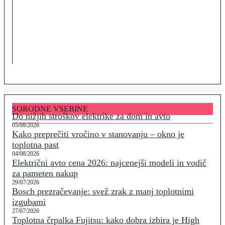
SORODNE VSEBINE
Do nižjih stroškov elektrike za dom in avto
05/08/2026
Kako preprečiti vročino v stanovanju – okno je
toplotna past
04/08/2026
Električni avto cena 2026: najcenejši modeli in vodič
za pameten nakup
29/07/2026
Bosch prezračevanje: svež zrak z manj toplotnimi
izgubami
27/07/2026
Toplotna črpalka Fujitsu: kako dobra izbira je High