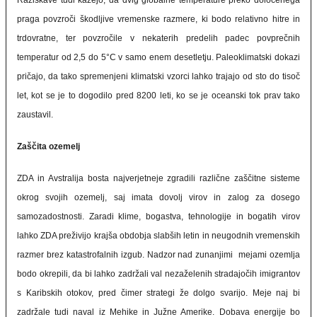
Raziskave tudi kažejo, da dvig globalne temperature preko določenega
praga povzroči škodljive vremenske razmere, ki bodo relativno hitre in
trdovratne, ter povzročile v nekaterih predelih padec povprečnih
temperatur od 2,5 do 5°C v samo enem desetletju. Paleoklimatski dokazi
pričajo, da tako spremenjeni klimatski vzorci lahko trajajo od sto do tisoč
let, kot se je to dogodilo pred 8200 leti, ko se je oceanski tok prav tako
zaustavil.
Zaščita ozemelj
ZDA in Avstralija bosta najverjetneje zgradili različne zaščitne sisteme
okrog svojih ozemelj, saj imata dovolj virov in zalog za dosego
samozadostnosti. Zaradi klime, bogastva, tehnologije in bogatih virov
lahko ZDA preživijo krajša obdobja slabših letin in neugodnih vremenskih
razmer brez katastrofalnih izgub. Nadzor nad zunanjimi mejami ozemlja
bodo okrepili, da bi lahko zadržali val nezaželenih stradajočih imigrantov
s Karibskih otokov, pred čimer strategi že dolgo svarijo. Meje naj bi
zadržale tudi naval iz Mehike in Južne Amerike. Dobava energije bo