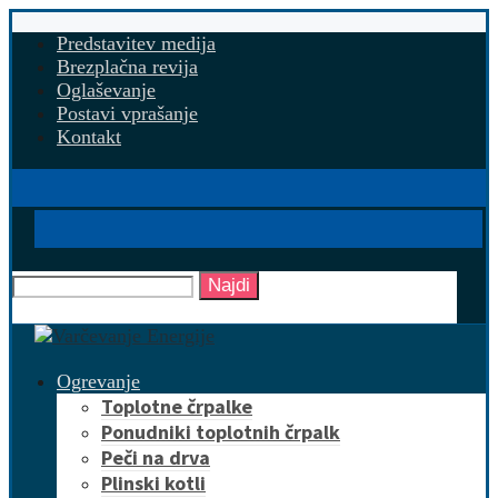
Predstavitev medija
Brezplačna revija
Oglaševanje
Postavi vprašanje
Kontakt
Najdi
Ogrevanje
Toplotne črpalke
Ponudniki toplotnih črpalk
Peči na drva
Plinski kotli