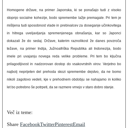
Homogene države, na primer Japonska, ki se ponašajo tudi z visoko
stopnjo socialne kohezije, bodo spremembe lažje premagale. Pri tem je
mišljena tudi sposobnost vlade in prebivalcev za doseganje učinkovitega
in hitrega uveljavljanja spremenjenega obnašanja, kar so Japonci
dokazali že do sedaj. Države, katerim raznolikost že danes povzroča
težave, na primer Indija, Južnoafriška Republika ali Indonezija, bodo
imele pri uvajanju novega reda velike probleme. Pri tem bo ključna
prilagodljivost in nadzorovan dostop do vsakovrstnih virov. Verjetno bo
najbolj neprijeten del prehoda skozi spremembe dejstvo, da ne bomo
nikoli zagotovo vedeli, kje v prehodnem obdobju se nahajamo in koliko
let bo potrebno še potrpeti, da se razmere vrnejo v staro dobro stanje.
Več iz teme:
Share
Facebook
Twitter
Pinterest
Email