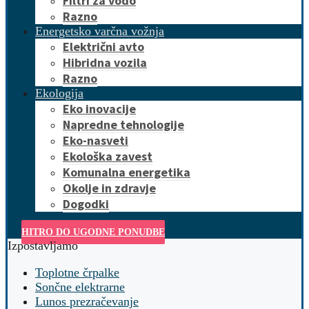
Filtri za vodo
Razno
Energetsko varčna vožnja
Električni avto
Hibridna vozila
Razno
Ekologija
Eko inovacije
Napredne tehnologije
Eko-nasveti
Ekološka zavest
Komunalna energetika
Okolje in zdravje
Dogodki
HITRO DO UGODNE PONUDBE
Izpostavljamo
Toplotne črpalke
Sončne elektrarne
Lunos prezračevanje