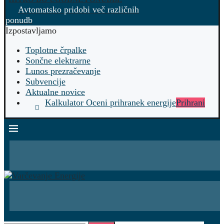
Avtomatsko pridobi več različnih
ponudb
Izpostavljamo
Toplotne črpalke
Sončne elektrarne
Lunos prezračevanje
Subvencije
Aktualne novice
Kalkulator Oceni prihranek energije
Prihrani