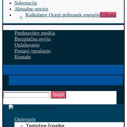
Subvencije
Aktualne novice
Kalkulator Oceni prihranek energije
Prihrani
Predstavitev medija
Brezplačna revija
Oglaševanje
Postavi vprašanje
Kontakt
Najdi
Ogrevanje
Toplotne črpalke