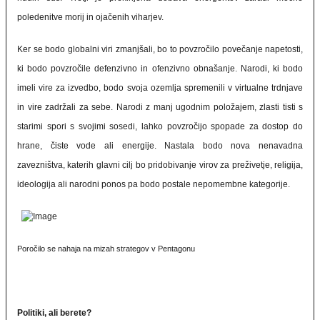
poledenitve morij in ojačenih viharjev.
Ker se bodo globalni viri zmanjšali, bo to povzročilo povečanje napetosti,
ki bodo povzročile defenzivno in ofenzivno obnašanje. Narodi, ki bodo
imeli vire za izvedbo, bodo svoja ozemlja spremenili v virtualne trdnjave
in vire zadržali za sebe. Narodi z manj ugodnim položajem, zlasti tisti s
starimi spori s svojimi sosedi, lahko povzročijo spopade za dostop do
hrane, čiste vode ali energije. Nastala bodo nova nenavadna
zavezništva, katerih glavni cilj bo pridobivanje virov za preživetje, religija,
ideologija ali narodni ponos pa bodo postale nepomembne kategorije.
Poročilo se nahaja na mizah strategov v Pentagonu
Politiki, ali berete?