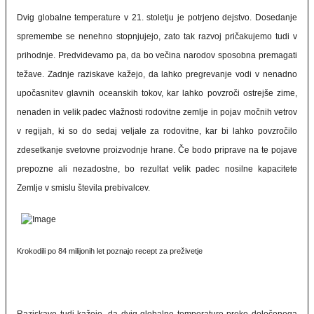
Dvig globalne temperature v 21. stoletju je potrjeno dejstvo. Dosedanje
spremembe se nenehno stopnjujejo, zato tak razvoj pričakujemo tudi v
prihodnje. Predvidevamo pa, da bo večina narodov sposobna premagati
težave. Zadnje raziskave kažejo, da lahko pregrevanje vodi v nenadno
upočasnitev glavnih oceanskih tokov, kar lahko povzroči ostrejše zime,
nenaden in velik padec vlažnosti rodovitne zemlje in pojav močnih vetrov
v regijah, ki so do sedaj veljale za rodovitne, kar bi lahko povzročilo
zdesetkanje svetovne proizvodnje hrane. Če bodo priprave na te pojave
prepozne ali nezadostne, bo rezultat velik padec nosilne kapacitete
Zemlje v smislu števila prebivalcev.
Krokodili po 84 milijonih let poznajo recept za preživetje