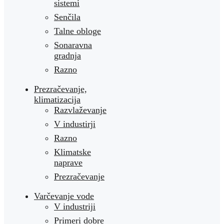
sistemi
Senčila
Talne obloge
Sonaravna
gradnja
Razno
Prezračevanje,
klimatizacija
Razvlaževanje
V industirji
Razno
Klimatske
naprave
Prezračevanje
Varčevanje vode
V industriji
Primeri dobre