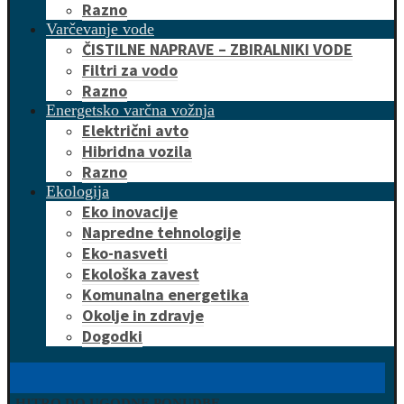
Razno
Varčevanje vode
ČISTILNE NAPRAVE – ZBIRALNIKI VODE
Filtri za vodo
Razno
Energetsko varčna vožnja
Električni avto
Hibridna vozila
Razno
Ekologija
Eko inovacije
Napredne tehnologije
Eko-nasveti
Ekološka zavest
Komunalna energetika
Okolje in zdravje
Dogodki
HITRO DO UGODNE PONUDBE