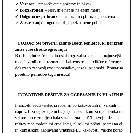
✔
Varnost
– preprečevanje požarov in okvar
✔
Brezskrbnost
– reševanje napak na enem mestu
✔
Dolgoročne prihranke
– analiza in optimizacija sistema
✔
Zavarovanje
– ugodno kritje prek krovne police
POZOR: Ste preverili zadnjo Bosch ponudbo, ki konkretno
zniža vaše stroške ogrevanja?
Bosch toplotne črpalke in ostala ogrevalna tehnika – najnovejši
modeli z odličnim razmerjem kakovost/cena, odlične reference,
dokazano zadovoljstvo uporabnikov, visoki prihranki.
Preverite
posebno ponudbo tega meseca!
INOVATIVNE REŠITVE ZA OGREVANJE IN HLAJENJE
Francoski proizvajalec prepoznan po kakovostnih in varčnih
napravah za ogrevanje in hlajenje, z občutkom za uporabnika in z
vrhunskim razmerjem kakovost – cena. Poiščite svojo idealno
rešitev med toplotnimi črpalkami, plinskimi pečmi, pečmi na olje
in klimatskimi napravami vrhunske EU kakovosti, varčne porabe