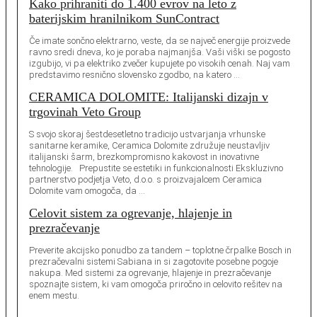
Kako prihraniti do 1.400 evrov na leto z
baterijskim hranilnikom SunContract
Če imate sončno elektrarno, veste, da se največ energije proizvede
ravno sredi dneva, ko je poraba najmanjša. Vaši viški se pogosto
izgubijo, vi pa elektriko zvečer kupujete po visokih cenah. Naj vam
predstavimo resnično slovensko zgodbo, na katero …
CERAMICA DOLOMITE: Italijanski dizajn v
trgovinah Veto Group
S svojo skoraj šestdesetletno tradicijo ustvarjanja vrhunske
sanitarne keramike, Ceramica Dolomite združuje neustavljiv
italijanski šarm, brezkompromisno kakovost in inovativne
tehnologije. Prepustite se estetiki in funkcionalnosti Ekskluzivno
partnerstvo podjetja Veto, d.o.o. s proizvajalcem Ceramica
Dolomite vam omogoča, da …
Celovit sistem za ogrevanje, hlajenje in
prezračevanje
Preverite akcijsko ponudbo za tandem – toplotne črpalke Bosch in
prezračevalni sistemi Sabiana in si zagotovite posebne pogoje
nakupa. Med sistemi za ogrevanje, hlajenje in prezračevanje
spoznajte sistem, ki vam omogoča priročno in celovito rešitev na
enem mestu.