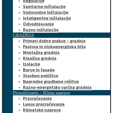
Regulacije
Sanitarne inštalacije
Vodovodne inštalacije
Inteligentne inštalacije
Odvodnjavanje
Razno-inštalacije
GRADNJA
Primeri dobre prakse – gradnja
Pasivna in nizkoenergijska hiša
Montažna gradnja
Klasična gradnja
Izolacije
Barve in fasade
Stavbno pohištvo
Napredne gradbene rešitve
Razno-energetsko varčna gradnja
Prezračevanje – Klima naprave
Prezračevanje
Lunos prezračevanje
Klimatske naprave