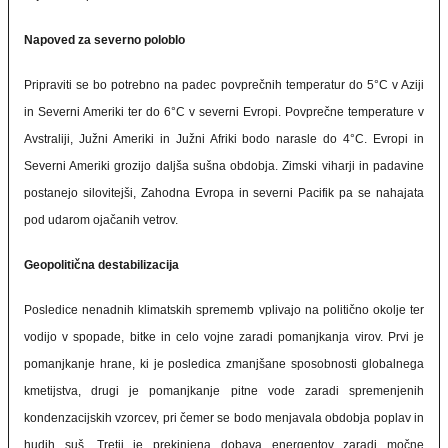
Napoved za severno poloblo
Pripraviti se bo potrebno na padec povprečnih temperatur do 5°C v Aziji
in Severni Ameriki ter do 6°C v severni Evropi. Povprečne temperature v
Avstraliji, Južni Ameriki in Južni Afriki bodo narasle do 4°C. Evropi in
Severni Ameriki grozijo daljša sušna obdobja. Zimski viharji in padavine
postanejo silovitejši, Zahodna Evropa in severni Pacifik pa se nahajata
pod udarom ojačanih vetrov.
Geopolitična destabilizacija
Posledice nenadnih klimatskih sprememb vplivajo na politično okolje ter
vodijo v spopade, bitke in celo vojne zaradi pomanjkanja virov. Prvi je
pomanjkanje hrane, ki je posledica zmanjšane sposobnosti globalnega
kmetijstva, drugi je pomanjkanje pitne vode zaradi spremenjenih
kondenzacijskih vzorcev, pri čemer se bodo menjavala obdobja poplav in
hudih suš. Tretji je prekinjena dobava energentov zaradi močne