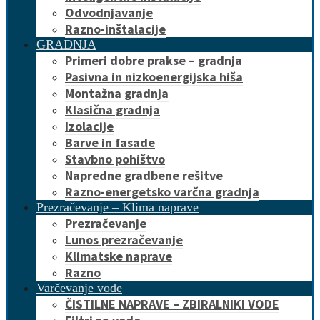
Odvodnjavanje
Razno-inštalacije
GRADNJA
Primeri dobre prakse – gradnja
Pasivna in nizkoenergijska hiša
Montažna gradnja
Klasična gradnja
Izolacije
Barve in fasade
Stavbno pohištvo
Napredne gradbene rešitve
Razno-energetsko varčna gradnja
Prezračevanje – Klima naprave
Prezračevanje
Lunos prezračevanje
Klimatske naprave
Razno
Varčevanje vode
ČISTILNE NAPRAVE – ZBIRALNIKI VODE