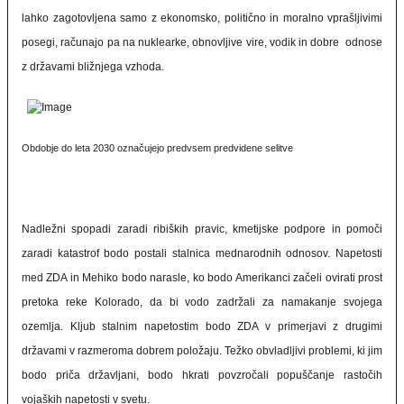
lahko zagotovljena samo z ekonomsko, politično in moralno vprašljivimi
posegi, računajo pa na nuklearke, obnovljive vire, vodik in dobre odnose
z državami bližnjega vzhoda.
Obdobje do leta 2030 označujejo predvsem predvidene selitve
Nadležni spopadi zaradi ribiških pravic, kmetijske podpore in pomoči
zaradi katastrof bodo postali stalnica mednarodnih odnosov. Napetosti
med ZDA in Mehiko bodo narasle, ko bodo Amerikanci začeli ovirati prost
pretoka reke Kolorado, da bi vodo zadržali za namakanje svojega
ozemlja. Kljub stalnim napetostim bodo ZDA v primerjavi z drugimi
državami v razmeroma dobrem položaju. Težko obvladljivi problemi, ki jim
bodo priča državljani, bodo hkrati povzročali popuščanje rastočih
vojaških napetosti v svetu.