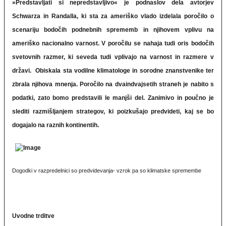
»Predstavljati si nepredstavljivo« je podnaslov dela avtorjev
Schwarza in Randalla, ki sta za ameriško vlado izdelala poročilo o
scenariju bodočih podnebnih sprememb in njihovem vplivu na
ameriško nacionalno varnost. V poročilu se nahaja tudi oris bodočih
svetovnih razmer, ki seveda tudi vplivajo na varnost in razmere v
državi. Obiskala sta vodilne klimatologe in sorodne znanstvenike ter
zbrala njihova mnenja. Poročilo na dvaindvajsetih straneh je nabito s
podatki, zato bomo predstavili le manjši del. Zanimivo in poučno je
slediti razmišljanjem strategov, ki poizkušajo predvideti, kaj se bo
dogajalo na raznih kontinentih.
Dogodki v razpredelnici so predvidevanja- vzrok pa so klimatske spremembe
Uvodne trditve