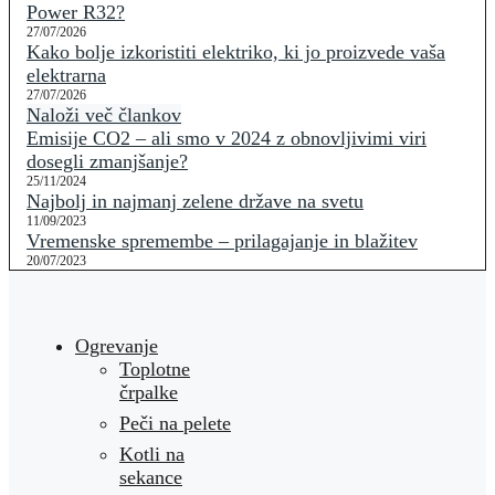
Power R32?
27/07/2026
Kako bolje izkoristiti elektriko, ki jo proizvede vaša
elektrarna
27/07/2026
Naloži več člankov
Emisije CO2 – ali smo v 2024 z obnovljivimi viri
dosegli zmanjšanje?
25/11/2024
Najbolj in najmanj zelene države na svetu
11/09/2023
Vremenske spremembe – prilagajanje in blažitev
20/07/2023
Ogrevanje
Toplotne
črpalke
Peči na pelete
Kotli na
sekance