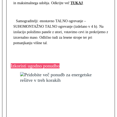
in maksimalnega udobja. Odkrijte več
TUKAJ
.
Samograditelji: enostavno TALNO ogrevanje –
SUHOMONTAŽNO TALNO ogrevanje (izdelano v 4 h). Na
izolacijo položimo panele z utori, vstavimo cevi in prekrijemo z
izravnalno maso. Odlično tudi za lesene strope ter pri
pomanjkanju višine tal.
Izkoristi ugodno ponudbo