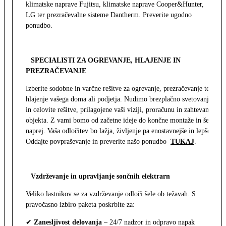
klimatske naprave Fujitsu, klimatske naprave Cooper&Hunter,
LG ter prezračevalne sisteme Dantherm. Preverite ugodno
ponudbo.
SPECIALISTI ZA OGREVANJE, HLAJENJE IN
PREZRAČEVANJE
Izberite sodobne in varčne rešitve za ogrevanje, prezračevanje ter
hlajenje vašega doma ali podjetja. Nudimo brezplačno svetovanje
in celovite rešitve, prilagojene vaši viziji, proračunu in zahtevam
objekta. Z vami bomo od začetne ideje do končne montaže in še
naprej. Vaša odločitev bo lažja, življenje pa enostavnejše in lepše.
Oddajte povpraševanje in preverite našo ponudbo
TUKAJ
.
Vzdrževanje in upravljanje sončnih elektrarn
Veliko lastnikov se za vzdrževanje odloči šele ob težavah. S
pravočasno izbiro paketa poskrbite za:
✔
Zanesljivost delovanja
– 24/7 nadzor in odpravo napak