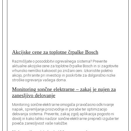
Akcijske cene za toplotne črpalke Bosch
Razmišljate o posodobitvi ogrevalnega sistema? Preverite
aktualne akcijske cene za toplotne črpalke Bosch in si zagotovite
vrhunsko nemško kakovost po znižani ceni. Izkoristite poletno
akcijo, prihranite pri investiciji in poskrbite za dolgoročno nizke
stroške ogrevanja vašega doma.
Monitoring sončne elektrarne – zakaj je nujen za
zanesljivo delovanje
Monitoring sončne elektrarne omogoča pravočasno odkrivanje
napak, spremljanje proizvodnje in porabe ter optimizacijo
delovanja sistema. Preverite, zakaj zgolj aplikacija pogosto ni
dovolj in kako lahko nadzor sončne elektrarne prepreči izgube ter
poveča zanesljivost vaše naložbe.