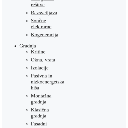
rešitve
Razsvetljava
Sončne
elektrarne
Kogeneracija
Gradnja
Kritine
Okna, vrata
Izolacije
Pasivna in
nizkoenergetska
hiša
Montažna
gradnja
Klasična
gradnja
Fasadni