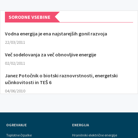
SORODNE VSEBINE
Vodna energija je ena najstarejših gonil razvoja
22/03/2011
Več sodelovanja za več obnovljive energije
02/02/2011
Janez Potočnik o biotski raznovrstnosti, energetski
učinkovitosti in TEŠ 6
04/06/2010
OGREVANJE
ENERGIJA
Toplotne črpalke
Hranilniki električne energije