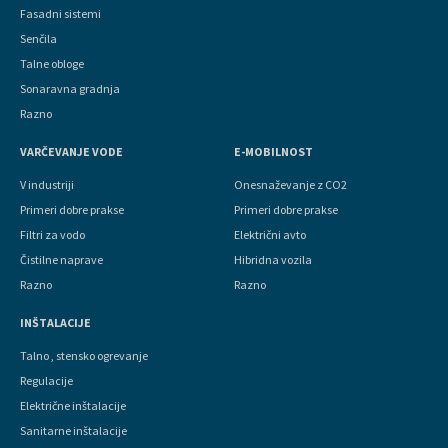
Fasadni sistemi
Senčila
Talne obloge
Sonaravna gradnja
Razno
VARČEVANJE VODE
E-MOBILNOST
V industriji
Onesnaževanje z CO2
Primeri dobre prakse
Primeri dobre prakse
Filtri za vodo
Električni avto
Čistilne naprave
Hibridna vozila
Razno
Razno
INŠTALACIJE
Talno , stensko ogrevanje
Regulacije
Električne inštalacije
Sanitarne inštalacije