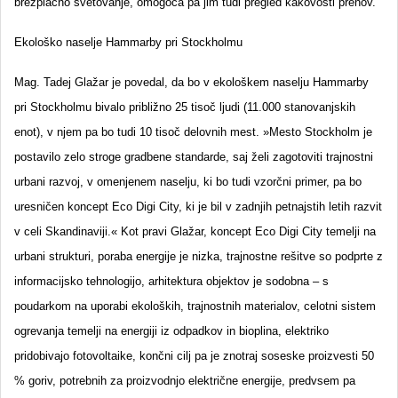
brezplačno svetovanje, omogoča pa jim tudi pregled kakovosti prenov.
Ekološko naselje Hammarby pri Stockholmu
Mag. Tadej Glažar je povedal, da bo v ekološkem naselju Hammarby
pri Stockholmu bivalo približno 25 tisoč ljudi (11.000 stanovanjskih
enot), v njem pa bo tudi 10 tisoč delovnih mest. »Mesto Stockholm je
postavilo zelo stroge gradbene standarde, saj želi zagotoviti trajnostni
urbani razvoj, v omenjenem naselju, ki bo tudi vzorčni primer, pa bo
uresničen koncept Eco Digi City, ki je bil v zadnjih petnajstih letih razvit
v celi Skandinaviji.« Kot pravi Glažar, koncept Eco Digi City temelji na
urbani strukturi, poraba energije je nizka, trajnostne rešitve so podprte z
informacijsko tehnologijo, arhitektura objektov je sodobna – s
poudarkom na uporabi ekoloških, trajnostnih materialov, celotni sistem
ogrevanja temelji na energiji iz odpadkov in bioplina, elektriko
pridobivajo fotovoltaike, končni cilj pa je znotraj soseske proizvesti 50
% goriv, potrebnih za proizvodnjo električne energije, predvsem pa