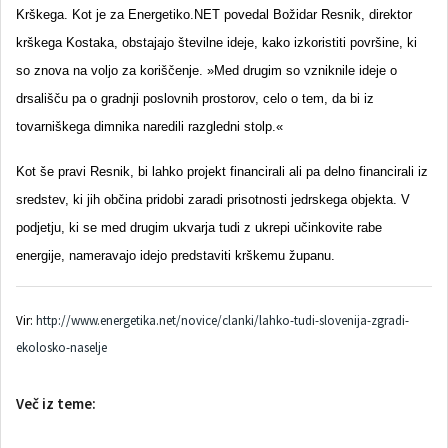
Krškega. Kot je za Energetiko.NET povedal Božidar Resnik, direktor
krškega Kostaka, obstajajo številne ideje, kako izkoristiti površine, ki
so znova na voljo za koriščenje. »Med drugim so vzniknile ideje o
drsališču pa o gradnji poslovnih prostorov, celo o tem, da bi iz
tovarniškega dimnika naredili razgledni stolp.«
Kot še pravi Resnik, bi lahko projekt financirali ali pa delno financirali iz
sredstev, ki jih občina pridobi zaradi prisotnosti jedrskega objekta. V
podjetju, ki se med drugim ukvarja tudi z ukrepi učinkovite rabe
energije, nameravajo idejo predstaviti krškemu županu.
Vir:
http://www.energetika.net/novice/clanki/lahko-tudi-slovenija-zgradi-
ekolosko-naselje
Več iz teme: