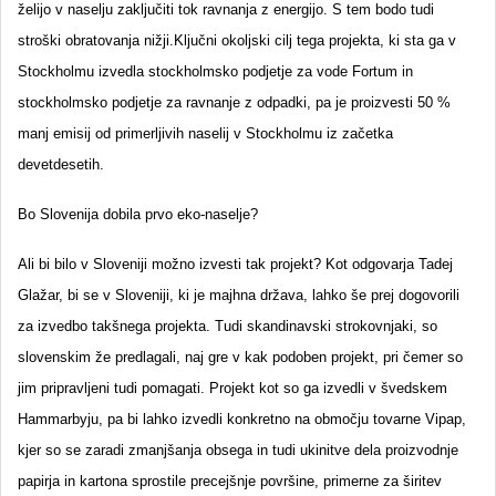
želijo v naselju zaključiti tok ravnanja z energijo. S tem bodo tudi
stroški obratovanja nižji.Ključni okoljski cilj tega projekta, ki sta ga v
Stockholmu izvedla stockholmsko podjetje za vode Fortum in
stockholmsko podjetje za ravnanje z odpadki, pa je proizvesti 50 %
manj emisij od primerljivih naselij v Stockholmu iz začetka
devetdesetih.
Bo Slovenija dobila prvo eko-naselje?
Ali bi bilo v Sloveniji možno izvesti tak projekt? Kot odgovarja Tadej
Glažar, bi se v Sloveniji, ki je majhna država, lahko še prej dogovorili
za izvedbo takšnega projekta. Tudi skandinavski strokovnjaki, so
slovenskim že predlagali, naj gre v kak podoben projekt, pri čemer so
jim pripravljeni tudi pomagati. Projekt kot so ga izvedli v švedskem
Hammarbyju, pa bi lahko izvedli konkretno na območju tovarne Vipap,
kjer so se zaradi zmanjšanja obsega in tudi ukinitve dela proizvodnje
papirja in kartona sprostile precejšnje površine, primerne za širitev