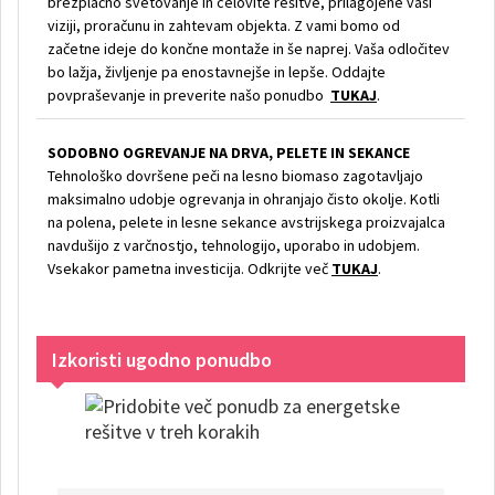
brezplačno svetovanje in celovite rešitve, prilagojene vaši
viziji, proračunu in zahtevam objekta. Z vami bomo od
začetne ideje do končne montaže in še naprej. Vaša odločitev
bo lažja, življenje pa enostavnejše in lepše. Oddajte
povpraševanje in preverite našo ponudbo
TUKAJ
.
SODOBNO OGREVANJE NA DRVA, PELETE IN SEKANCE
Tehnološko dovršene peči na lesno biomaso zagotavljajo
maksimalno udobje ogrevanja in ohranjajo čisto okolje. Kotli
na polena, pelete in lesne sekance avstrijskega proizvajalca
navdušijo z varčnostjo, tehnologijo, uporabo in udobjem.
Vsekakor pametna investicija. Odkrijte več
TUKAJ
.
Izkoristi ugodno ponudbo