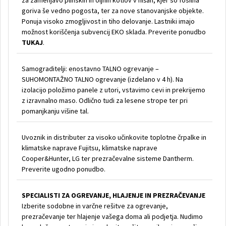
za zamenjavo plinskih in oljnih kotlov v hišah, kjer so fosilna
goriva še vedno pogosta, ter za nove stanovanjske objekte.
Ponuja visoko zmogljivost in tiho delovanje. Lastniki imajo
možnost koriščenja subvencij EKO sklada. Preverite ponudbo
TUKAJ
.
Samograditelji: enostavno TALNO ogrevanje –
SUHOMONTAŽNO TALNO ogrevanje (izdelano v 4 h). Na
izolacijo položimo panele z utori, vstavimo cevi in prekrijemo
z izravnalno maso. Odlično tudi za lesene strope ter pri
pomanjkanju višine tal.
Uvoznik in distributer za visoko učinkovite toplotne črpalke in
klimatske naprave Fujitsu, klimatske naprave
Cooper&Hunter, LG ter prezračevalne sisteme Dantherm.
Preverite ugodno ponudbo.
SPECIALISTI ZA OGREVANJE, HLAJENJE IN PREZRAČEVANJE
Izberite sodobne in varčne rešitve za ogrevanje,
prezračevanje ter hlajenje vašega doma ali podjetja. Nudimo