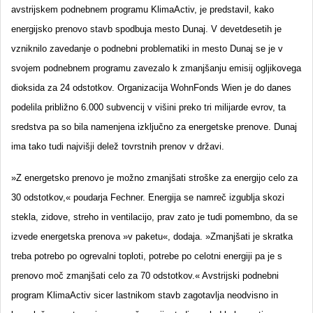
avstrijskem podnebnem programu KlimaActiv, je predstavil, kako
energijsko prenovo stavb spodbuja mesto Dunaj. V devetdesetih je
vzniknilo zavedanje o podnebni problematiki in mesto Dunaj se je v
svojem podnebnem programu zavezalo k zmanjšanju emisij ogljikovega
dioksida za 24 odstotkov. Organizacija WohnFonds Wien je do danes
podelila približno 6.000 subvencij v višini preko tri milijarde evrov, ta
sredstva pa so bila namenjena izključno za energetske prenove. Dunaj
ima tako tudi najvišji delež tovrstnih prenov v državi.
»Z energetsko prenovo je možno zmanjšati stroške za energijo celo za
30 odstotkov,« poudarja Fechner. Energija se namreč izgublja skozi
stekla, zidove, streho in ventilacijo, prav zato je tudi pomembno, da se
izvede energetska prenova »v paketu«, dodaja. »Zmanjšati je skratka
treba potrebo po ogrevalni toploti, potrebe po celotni energiji pa je s
prenovo moč zmanjšati celo za 70 odstotkov.« Avstrijski podnebni
program KlimaActiv sicer lastnikom stavb zagotavlja neodvisno in