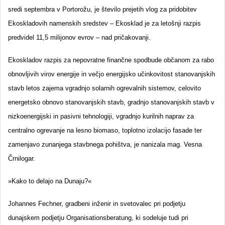
sredi septembra v Portorožu, je število prejetih vlog za pridobitev
Ekoskladovih namenskih sredstev – Ekosklad je za letošnji razpis
predvidel 11,5 milijonov evrov – nad pričakovanji.
Ekoskladov razpis za nepovratne finančne spodbude občanom za rabo
obnovljivih virov energije in večjo energijsko učinkovitost stanovanjskih
stavb letos zajema vgradnjo solarnih ogrevalnih sistemov, celovito
energetsko obnovo stanovanjskih stavb, gradnjo stanovanjskih stavb v
nizkoenergijski in pasivni tehnologiji, vgradnjo kurilnih naprav za
centralno ogrevanje na lesno biomaso, toplotno izolacijo fasade ter
zamenjavo zunanjega stavbnega pohištva, je nanizala mag. Vesna
Črnilogar.
»Kako to delajo na Dunaju?«
Johannes Fechner, gradbeni inženir in svetovalec pri podjetju
dunajskem podjetju Organisationsberatung, ki sodeluje tudi pri