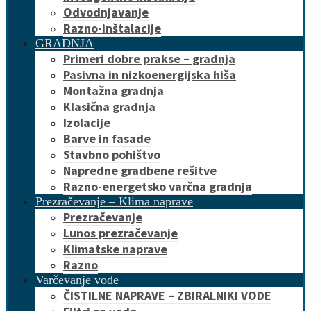
Odvodnjavanje
Razno-inštalacije
GRADNJA
Primeri dobre prakse – gradnja
Pasivna in nizkoenergijska hiša
Montažna gradnja
Klasična gradnja
Izolacije
Barve in fasade
Stavbno pohištvo
Napredne gradbene rešitve
Razno-energetsko varčna gradnja
Prezračevanje – Klima naprave
Prezračevanje
Lunos prezračevanje
Klimatske naprave
Razno
Varčevanje vode
ČISTILNE NAPRAVE – ZBIRALNIKI VODE