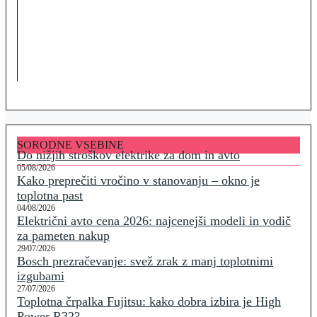
SORODNE VSEBINE
Do nižjih stroškov elektrike za dom in avto
05/08/2026
Kako preprečiti vročino v stanovanju – okno je
toplotna past
04/08/2026
Električni avto cena 2026: najcenejši modeli in vodič
za pameten nakup
29/07/2026
Bosch prezračevanje: svež zrak z manj toplotnimi
izgubami
27/07/2026
Toplotna črpalka Fujitsu: kako dobra izbira je High
Power R32?