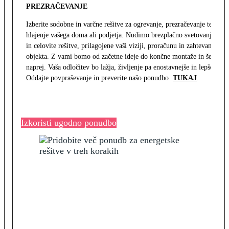
PREZRAČEVANJE
Izberite sodobne in varčne rešitve za ogrevanje, prezračevanje ter
hlajenje vašega doma ali podjetja. Nudimo brezplačno svetovanje
in celovite rešitve, prilagojene vaši viziji, proračunu in zahtevam
objekta. Z vami bomo od začetne ideje do končne montaže in še
naprej. Vaša odločitev bo lažja, življenje pa enostavnejše in lepše.
Oddajte povpraševanje in preverite našo ponudbo
TUKAJ
.
Izkoristi ugodno ponudbo