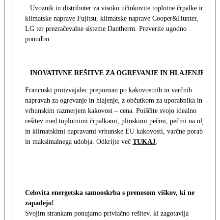
Uvoznik in distributer za visoko učinkovite toplotne črpalke in
klimatske naprave Fujitsu, klimatske naprave Cooper&Hunter,
LG ter prezračevalne sisteme Dantherm. Preverite ugodno
ponudbo.
INOVATIVNE REŠITVE ZA OGREVANJE IN HLAJENJE
Francoski proizvajalec prepoznan po kakovostnih in varčnih
napravah za ogrevanje in hlajenje, z občutkom za uporabnika in z
vrhunskim razmerjem kakovost – cena. Poiščite svojo idealno
rešitev med toplotnimi črpalkami, plinskimi pečmi, pečmi na olje
in klimatskimi napravami vrhunske EU kakovosti, varčne porabe
in maksimalnega udobja. Odkrijte več
TUKAJ
.
Celovita energetska samooskrba s prenosom viškov, ki ne
zapadejo!
Svojim strankam ponujamo privlačno rešitev, ki zagotavlja