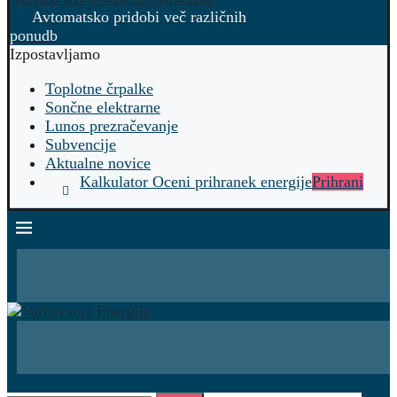
Avtomatsko pridobi več različnih
ponudb
Izpostavljamo
Toplotne črpalke
Sončne elektrarne
Lunos prezračevanje
Subvencije
Aktualne novice
Kalkulator Oceni prihranek energije
Prihrani