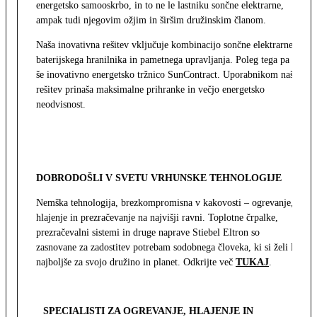
energetsko samooskrbo, in to ne le lastniku sončne elektrarne,
ampak tudi njegovim ožjim in širšim družinskim članom.
Naša inovativna rešitev vključuje kombinacijo sončne elektrarne,
baterijskega hranilnika in pametnega upravljanja. Poleg tega pa
še inovativno energetsko tržnico SunContract. Uporabnikom naša
rešitev prinaša maksimalne prihranke in večjo energetsko
neodvisnost.
DOBRODOŠLI V SVETU VRHUNSKE TEHNOLOGIJE
Nemška tehnologija, brezkompromisna v kakovosti – ogrevanje,
hlajenje in prezračevanje na najvišji ravni. Toplotne črpalke,
prezračevalni sistemi in druge naprave Stiebel Eltron so
zasnovane za zadostitev potrebam sodobnega človeka, ki si želi le
najboljše za svojo družino in planet. Odkrijte več
TUKAJ
.
SPECIALISTI ZA OGREVANJE, HLAJENJE IN