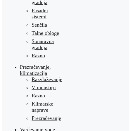
gradnja
Fasadni
sistemi
Senčila
Talne obloge
Sonaravna
gradnja
Razno
Prezračevanje,
klimatizacija
Razvlaževanje
V industirji
Razno
Klimatske
naprave
Prezračevanje
Varčevanje vode