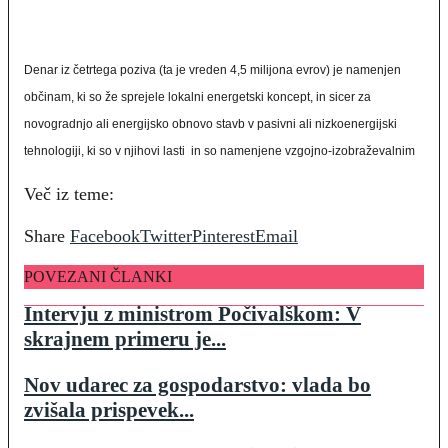
Denar iz četrtega poziva (ta je vreden 4,5 milijona evrov) je namenjen
občinam, ki so že sprejele lokalni energetski koncept, in sicer za
novogradnjo ali energijsko obnovo stavb v pasivni ali nizkoenergijski
tehnologiji, ki so v njihovi lasti in so namenjene vzgojno-izobraževalnim
Več iz teme:
Share
Facebook
Twitter
Pinterest
Email
POVEZANI ČLANKI
Intervju z ministrom Počivalškom: V
skrajnem primeru je...
Nov udarec za gospodarstvo: vlada bo
zvišala prispevek...