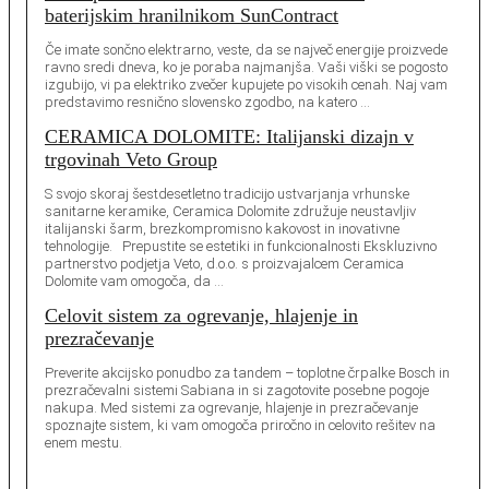
baterijskim hranilnikom SunContract
Če imate sončno elektrarno, veste, da se največ energije proizvede
ravno sredi dneva, ko je poraba najmanjša. Vaši viški se pogosto
izgubijo, vi pa elektriko zvečer kupujete po visokih cenah. Naj vam
predstavimo resnično slovensko zgodbo, na katero …
CERAMICA DOLOMITE: Italijanski dizajn v
trgovinah Veto Group
S svojo skoraj šestdesetletno tradicijo ustvarjanja vrhunske
sanitarne keramike, Ceramica Dolomite združuje neustavljiv
italijanski šarm, brezkompromisno kakovost in inovativne
tehnologije. Prepustite se estetiki in funkcionalnosti Ekskluzivno
partnerstvo podjetja Veto, d.o.o. s proizvajalcem Ceramica
Dolomite vam omogoča, da …
Celovit sistem za ogrevanje, hlajenje in
prezračevanje
Preverite akcijsko ponudbo za tandem – toplotne črpalke Bosch in
prezračevalni sistemi Sabiana in si zagotovite posebne pogoje
nakupa. Med sistemi za ogrevanje, hlajenje in prezračevanje
spoznajte sistem, ki vam omogoča priročno in celovito rešitev na
enem mestu.