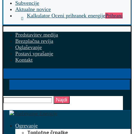
Subvencije
Aktualne novice
Kalkulator Oceni prihranek energije
Prihrani
Predstavitev medija
Brezplačna revija
Oglaševanje
Postavi vprašanje
Kontakt
Najdi
Ogrevanje
Toplotne črpalke