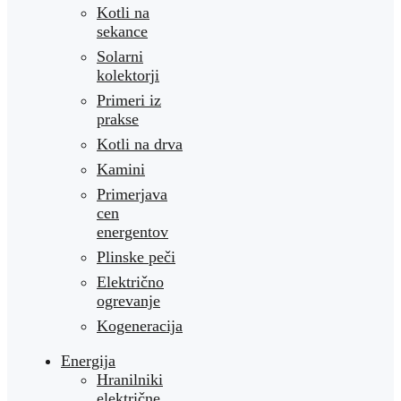
Kotli na
sekance
Solarni
kolektorji
Primeri iz
prakse
Kotli na drva
Kamini
Primerjava
cen
energentov
Plinske peči
Električno
ogrevanje
Kogeneracija
Energija
Hranilniki
električne