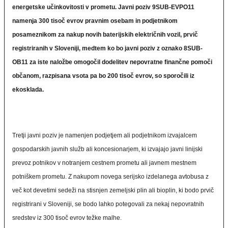
energetske učinkovitosti v prometu. Javni poziv 9SUB-EVPO11
namenja 300 tisoč evrov pravnim osebam in podjetnikom
posameznikom za nakup novih baterijskih električnih vozil, prvič
registriranih v Sloveniji, medtem ko bo javni poziv z oznako 8SUB-
OB11 za iste naložbe omogočil dodelitev nepovratne finančne pomoči
občanom, razpisana vsota pa bo 200 tisoč evrov, so sporočili iz
ekosklada.
Tretji javni poziv je namenjen podjetjem ali podjetnikom izvajalcem
gospodarskih javnih služb ali koncesionarjem, ki izvajajo javni linijski
prevoz potnikov v notranjem cestnem prometu ali javnem mestnem
potniškem prometu. Z nakupom novega serijsko izdelanega avtobusa z
več kot devetimi sedeži na stisnjen zemeljski plin ali bioplin, ki bodo prvič
registrirani v Sloveniji, se bodo lahko potegovali za nekaj nepovratnih
sredstev iz 300 tisoč evrov težke malhe.