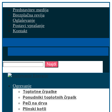
Predstavitev medija
Brezplačna revija
Oglaševanje
Postavi vprašanje
Kontakt
Najdi
Ogrevanje
Toplotne črpalke
Ponudniki toplotnih črpalk
Peči na drva
Plinski kotli