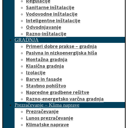
Regulacije
Sanitarne inštalacije
Vodovodne inštalacije
Inteligentne inštalacije
Odvodnjavanje
Razno-inštalacije
GRADNJA
Primeri dobre prakse – gradnja
Pasivna in nizkoenergijska hiša
Montažna gradnja
Klasična gradnja
Izolacije
Barve in fasade
Stavbno pohištvo
Napredne gradbene rešitve
Razno-energetsko varčna gradnja
Prezračevanje – Klima naprave
Prezračevanje
Lunos prezračevanje
Klimatske naprave