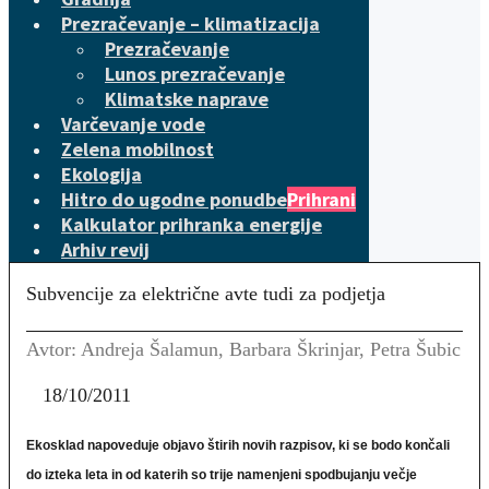
Prezračevanje – klimatizacija
Prezračevanje
Lunos prezračevanje
Klimatske naprave
Varčevanje vode
Zelena mobilnost
Ekologija
Hitro do ugodne ponudbe
Prihrani
Kalkulator prihranka energije
Arhiv revij
Subvencije za električne avte tudi za podjetja
Avtor: Andreja Šalamun, Barbara Škrinjar, Petra Šubic
18/10/2011
Ekosklad napoveduje objavo štirih novih razpisov, ki se bodo končali
do izteka leta in od katerih so trije namenjeni spodbujanju večje