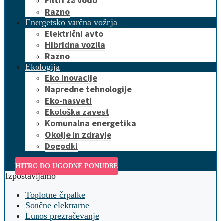
Filtri za vodo
Razno
Energetsko varčna vožnja
Električni avto
Hibridna vozila
Razno
Ekologija
Eko inovacije
Napredne tehnologije
Eko-nasveti
Ekološka zavest
Komunalna energetika
Okolje in zdravje
Dogodki
HITRO DO UGODNE PONUDBE
Izpostavljamo
Toplotne črpalke
Sončne elektrarne
Lunos prezračevanje