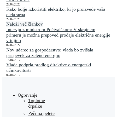
27/07/2026
Kako bolje izkoristiti elektriko, ki jo proizvede vaša
elektrarna
27/07/2026
Naloži več člankov
Intervju z ministrom Počivalškom: V skrajnem
primeru je možna prepoved prodaje električne energije
v tujino
07/02/2022
Nov udarec za gospodarstvo: vlada bo zvišala
prispevek za zeleno energijo
16/04/2012
Vlada podprla predlog direktive o energetski
učinkovitosti
02/04/2012
Ogrevanje
Toplotne
črpalke
Peči na pelete