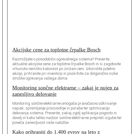
Akcijske cene za toplotne črpalke Bosch
Razmišljate o posodobitvi ogrevalnega sistema? Preverite
aktualne akcijske cene za toplotne črpalke Bosch in si zagotovite
vrhunsko nemško kakovost po znižani ceni. Izkoristite poletno
akcijo, prihranite pri investiciji in poskrbite za dolgoročno nizke
stroške ogrevanja vašega doma.
Monitoring sončne elektrarne – zakaj je nujen za
zanesljivo delovanje
Monitoring sončne elektrarne omogoča pravočasno odkrivanje
napak, spremljanje proizvodnje in porabe ter optimizacijo
delovanja sistema. Preverite, zakaj zgolj aplikacija pogosto ni
dovolj in kako lahko nadzor sončne elektrarne prepreči izgube ter
poveča zanesljivost vaše naložbe.
Kako prihraniti do 1.400 evrov na leto z