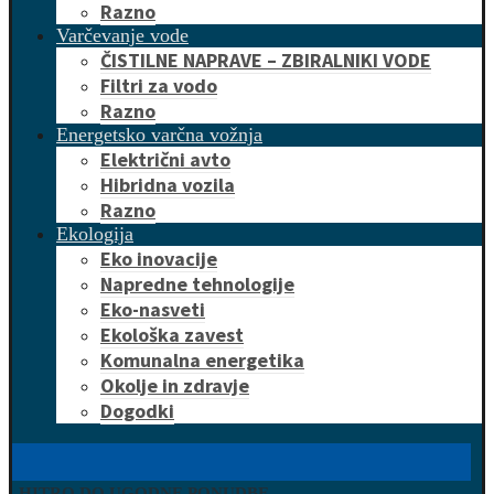
Razno
Varčevanje vode
ČISTILNE NAPRAVE – ZBIRALNIKI VODE
Filtri za vodo
Razno
Energetsko varčna vožnja
Električni avto
Hibridna vozila
Razno
Ekologija
Eko inovacije
Napredne tehnologije
Eko-nasveti
Ekološka zavest
Komunalna energetika
Okolje in zdravje
Dogodki
HITRO DO UGODNE PONUDBE