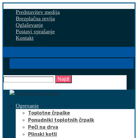
Predstavitev medija
Brezplačna revija
Oglaševanje
Postavi vprašanje
Kontakt
Najdi
Ogrevanje
Toplotne črpalke
Ponudniki toplotnih črpalk
Peči na drva
Plinski kotli