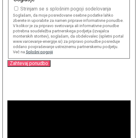
Strinjam se s splošnim pogoji sodelovanja
Soglašam, da moje posredovane osebne podatke lahko
zberete in uporabite za namen priprave informativne ponudbe.
V kolikor je za pripravo svetovanja ali informativne ponudbe
potrebna soudeležba partnerskega podjetja (izvajalca
monterskih storitev), soglašam, da obdelovalec (spletni portal
www.varcevanje-energije.si) za pripravo ponudbe posreduje
oddano povpraševanje ustreznemu partnerskemu podjetju.
Več na
Splošni pogojii