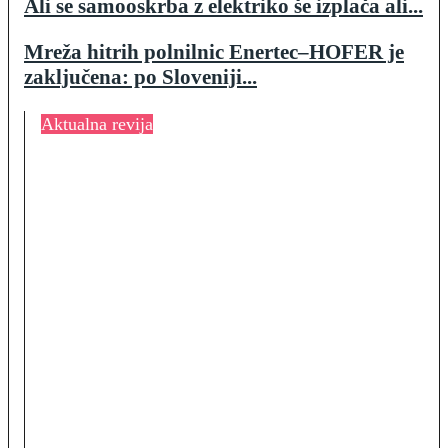
Ali se samooskrba z elektriko še izplača ali...
Mreža hitrih polnilnic Enertec–HOFER je
zaključena: po Sloveniji...
Aktualna revija