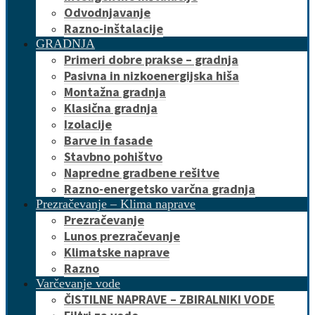
Odvodnjavanje
Razno-inštalacije
GRADNJA
Primeri dobre prakse – gradnja
Pasivna in nizkoenergijska hiša
Montažna gradnja
Klasična gradnja
Izolacije
Barve in fasade
Stavbno pohištvo
Napredne gradbene rešitve
Razno-energetsko varčna gradnja
Prezračevanje – Klima naprave
Prezračevanje
Lunos prezračevanje
Klimatske naprave
Razno
Varčevanje vode
ČISTILNE NAPRAVE – ZBIRALNIKI VODE