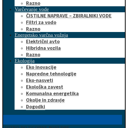
Razno
Varčevanje vode
ČISTILNE NAPRAVE – ZBIRALNIKI VODE
Filtri za vodo
Razno
Energetsko varčna vožnja
Električni avto
Hibridna vozila
Razno
Ekologija
Eko inovacije
Napredne tehnologije
Eko-nasveti
Ekološka zavest
Komunalna energetika
Okolje in zdravje
Dogodki
HITRO DO UGODNE PONUDBE