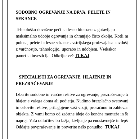
SODOBNO OGREVANJE NA DRVA, PELETE IN
SEKANCE
Tehnološko dovršene peči na lesno biomaso zagotavljajo
maksimalno udobje ogrevanja in ohranjajo čisto okolje. Kotli na
polena, pelete in lesne sekance avstrijskega proizvajalca navdušijo
z varčnostjo, tehnologijo, uporabo in udobjem. Vsekakor
pametna investicija. Odkrijte več
TUKAJ
.
SPECIALISTI ZA OGREVANJE, HLAJENJE IN
PREZRAČEVANJE
Izberite sodobne in varčne rešitve za ogrevanje, prezračevanje ter
hlajenje vašega doma ali podjetja. Nudimo brezplačno svetovanje
in celovite rešitve, prilagojene vaši viziji, proračunu in zahtevam
objekta. Z vami bomo od začetne ideje do končne montaže in še
naprej. Vaša odločitev bo lažja, življenje pa enostavnejše in lepše.
Oddajte povpraševanje in preverite našo ponudbo
TUKAJ
.