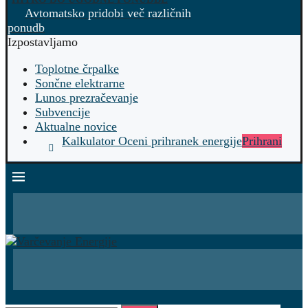
Avtomatsko pridobi več različnih
ponudb
Izpostavljamo
Toplotne črpalke
Sončne elektrarne
Lunos prezračevanje
Subvencije
Aktualne novice
Kalkulator Oceni prihranek energije
Prihrani