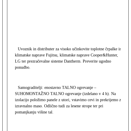
Uvoznik in distributer za visoko učinkovite toplotne črpalke in
klimatske naprave Fujitsu, klimatske naprave Cooper&Hunter,
LG ter prezračevalne sisteme Dantherm. Preverite ugodno
ponudbo.
Samograditelji: enostavno TALNO ogrevanje –
SUHOMONTAŽNO TALNO ogrevanje (izdelano v 4 h). Na
izolacijo položimo panele z utori, vstavimo cevi in prekrijemo z
izravnalno maso. Odlično tudi za lesene strope ter pri
pomanjkanju višine tal.