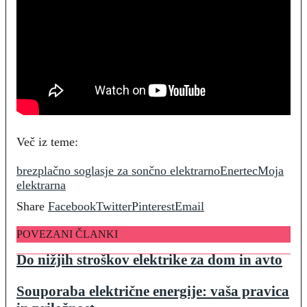
Več iz teme:
brezplačno soglasje za sončno elektrarno
Enertec
Moja
elektrarna
Share
Facebook
Twitter
Pinterest
Email
POVEZANI ČLANKI
Do nižjih stroškov elektrike za dom in avto
Souporaba električne energije: vaša pravica