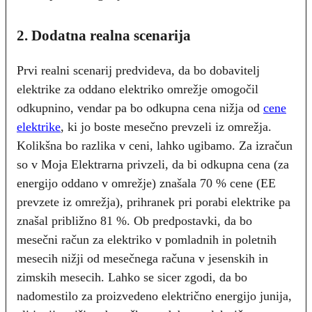
2. Dodatna realna scenarija
Prvi realni scenarij predvideva, da bo dobavitelj
elektrike za oddano elektriko omrežje omogočil
odkupnino, vendar pa bo odkupna cena nižja od
cene
elektrike
, ki jo boste mesečno prevzeli iz omrežja.
Kolikšna bo razlika v ceni, lahko ugibamo. Za izračun
so v Moja Elektrarna privzeli, da bi odkupna cena (za
energijo oddano v omrežje) znašala 70 % cene (EE
prevzete iz omrežja), prihranek pri porabi elektrike pa
znašal približno 81 %. Ob predpostavki, da bo
mesečni račun za elektriko v pomladnih in poletnih
mesecih nižji od mesečnega računa v jesenskih in
zimskih mesecih. Lahko se sicer zgodi, da bo
nadomestilo za proizvedeno električno energijo junija,