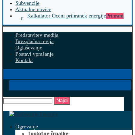
Subvencije
Aktualne novice
Kalkulator Oceni prihranek energije
Prihrani
Predstavitev medija
Brezplačna revija
Oglaševanje
Postavi vprašanje
Kontakt
Najdi
Ogrevanje
Toplotne črpalke