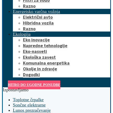
Filtri za vodo
Razno
Energetsko varčna vožnja
Električni avto
Hibridna vozila
Razno
Ekologija
Eko inovacije
Napredne tehnologije
Eko-nasveti
Ekološka zavest
Komunalna energetika
Okolje in zdravje
Dogodki
HITRO DO UGODNE PONUDBE
Izpostavljamo
Toplotne črpalke
Sončne elektrarne
Lunos prezračevanje