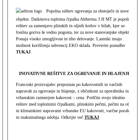
Popolna rešitev ogrevanja za obstoječe in nove
objekte. Daikinova toplotna črpalka Altherma 3 H MT je popolna
rešitev za zamenjavo plinskih in oljnih kotlov v hišah, kjer so
fosilna goriva še vedno pogosta, ter za nove stanovanjske objekte.
Ponuja visoko zmogljivost in tiho delovanje. Lastniki imajo
možnost koriščenja subvencij EKO sklada. Preverite ponudbo
TUKAJ
.
INOVATIVNE REŠITVE ZA OGREVANJE IN HLAJENJE
Francoski proizvajalec prepoznan po kakovostnih in varčnih
napravah za ogrevanje in hlajenje, z občutkom za uporabnika in z
vrhunskim razmerjem kakovost – cena. Poiščite svojo idealno
rešitev med toplotnimi črpalkami, plinskimi pečmi, pečmi na olje
in klimatskimi napravami vrhunske EU kakovosti, varčne porabe
in maksimalnega udobja. Odkrijte več
TUKAJ
.