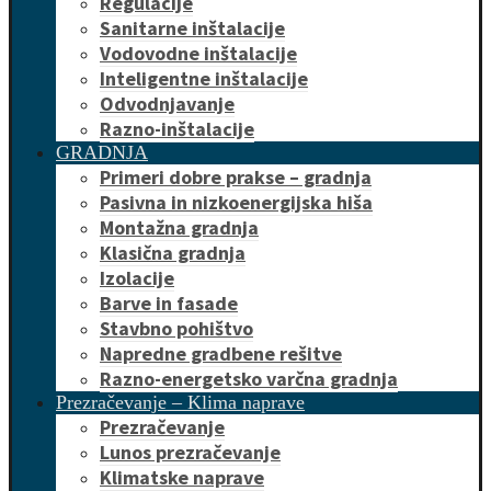
Regulacije
Sanitarne inštalacije
Vodovodne inštalacije
Inteligentne inštalacije
Odvodnjavanje
Razno-inštalacije
GRADNJA
Primeri dobre prakse – gradnja
Pasivna in nizkoenergijska hiša
Montažna gradnja
Klasična gradnja
Izolacije
Barve in fasade
Stavbno pohištvo
Napredne gradbene rešitve
Razno-energetsko varčna gradnja
Prezračevanje – Klima naprave
Prezračevanje
Lunos prezračevanje
Klimatske naprave