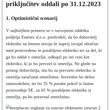
priključitev oddali po 31.12.2023
1. Optimistični scenarij
V najboljšem primeru so v razvojnem oddelku
podjetja Enertec d.o.o. predvideli, da bo dobavitelj
elektrike na letnem nivoju še naprej izvajal obračun
med proizvedeno in porabljeno elektriko ter za del, ki
ga bo oddal v omrežje, odkupil po isti ceni kot
elektriko, ki jo bo prevzel iz omrežja. Ne glede na
pristop dobavitelja, mu bo za prevzeto elektriko iz
omrežja zaračunal omrežnino. Investitor bo delno
samooskrben, ter bo 35 % porabe pokril iz lastne
proizvodnje SE, za 65 % porabljene elektrike iz
omrežja, pa bo poravnal omrežnino.