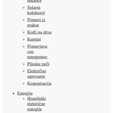
sekance
Solarni
kolektorji
Primeri iz
prakse
Kotli na drva
Kamini
Primerjava
cen
energentov
Plinske peči
Električno
ogrevanje
Kogeneracija
Energija
Hranilniki
električne
energije