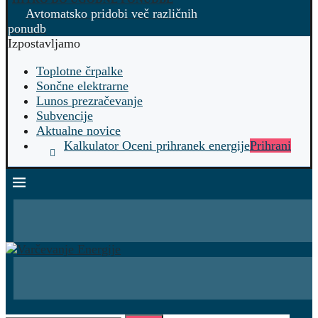
Avtomatsko pridobi več različnih
ponudb
Izpostavljamo
Toplotne črpalke
Sončne elektrarne
Lunos prezračevanje
Subvencije
Aktualne novice
Kalkulator Oceni prihranek energije
Prihrani