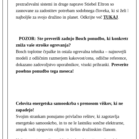
prezračevalni sistemi in druge naprave Stiebel Eltron so
zasnovane za zadostitev potrebam sodobnega človeka, ki si želi le
najboljše za svojo družino in planet. Odkrijte več
TUKAJ
.
POZOR: Ste preverili zadnjo Bosch ponudbo, ki konkretno
zniža vaše stroške ogrevanja?
Bosch toplotne črpalke in ostala ogrevalna tehnika – najnovejši
modeli z odličnim razmerjem kakovost/cena, odlične reference,
dokazano zadovoljstvo uporabnikov, visoki prihranki.
Preverite
posebno ponudbo tega meseca!
Celovita energetska samooskrba s prenosom viškov, ki ne
zapadejo!
Svojim strankam ponujamo privlačno rešitev, ki zagotavlja
energetsko samooskrbo, in to ne le lastniku sončne elektrarne,
ampak tudi njegovim ožjim in širšim družinskim članom.