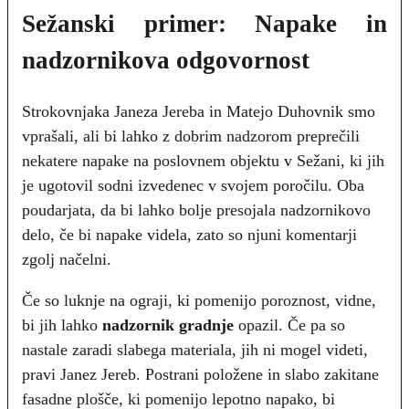
Sežanski primer: Napake in
nadzornikova odgovornost
Strokovnjaka Janeza Jereba in Matejo Duhovnik smo
vprašali, ali bi lahko z dobrim nadzorom preprečili
nekatere napake na poslovnem objektu v Sežani, ki jih
je ugotovil sodni izvedenec v svojem poročilu. Oba
poudarjata, da bi lahko bolje presojala nadzornikovo
delo, če bi napake videla, zato so njuni komentarji
zgolj načelni.
Če so luknje na ograji, ki pomenijo poroznost, vidne,
bi jih lahko
nadzornik gradnje
opazil. Če pa so
nastale zaradi slabega materiala, jih ni mogel videti,
pravi Janez Jereb. Postrani položene in slabo zakitane
fasadne plošče, ki pomenijo lepotno napako, bi