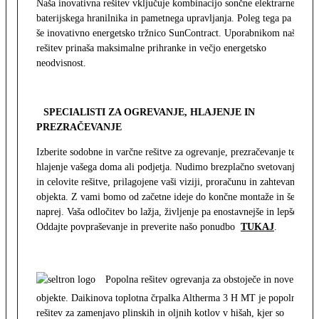
Naša inovativna rešitev vključuje kombinacijo sončne elektrarne,
baterijskega hranilnika in pametnega upravljanja. Poleg tega pa
še inovativno energetsko tržnico SunContract. Uporabnikom naša
rešitev prinaša maksimalne prihranke in večjo energetsko
neodvisnost.
SPECIALISTI ZA OGREVANJE, HLAJENJE IN
PREZRAČEVANJE
Izberite sodobne in varčne rešitve za ogrevanje, prezračevanje ter
hlajenje vašega doma ali podjetja. Nudimo brezplačno svetovanje
in celovite rešitve, prilagojene vaši viziji, proračunu in zahtevam
objekta. Z vami bomo od začetne ideje do končne montaže in še
naprej. Vaša odločitev bo lažja, življenje pa enostavnejše in lepše.
Oddajte povpraševanje in preverite našo ponudbo
TUKAJ
.
Popolna rešitev ogrevanja za obstoječe in nove
objekte. Daikinova toplotna črpalka Altherma 3 H MT je popolna
rešitev za zamenjavo plinskih in oljnih kotlov v hišah, kjer so