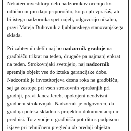
Nekateri investitorji delo nadzornikov ocenijo kot
odlično in jim dajo priporočilo, ko pa jih vprašaš, ali
bi istega nadzornika spet najeli, odgovorijo nikalno,
pravi Mateja Duhovnik z ljubljanskega stanovanjskega
sklada.
Pri zahtevnih delih naj bo
nadzornik gradnje
na
gradbišču trikrat na teden, drugače pa najmanj enkrat
na teden. Strokovnjaki svetujejo, naj
nadzornik
spremlja objekt vse do izteka garancijske dobe.
Nadzornik je investitorjeva desna roka na gradbišču,
saj ga zastopa pri vseh strokovnih vprašanjih pri
gradnji, pravi Janez Jereb, upokojeni neodvisni
gradbeni strokovnjak. Nadzornik je odgovoren, da
gradnja poteka skladno s projektno dokumentacijo in
predpisi. To z vodjem gradbišča potrdita s podpisom
izjave pri tehničnem pregledu ob predaji objekta