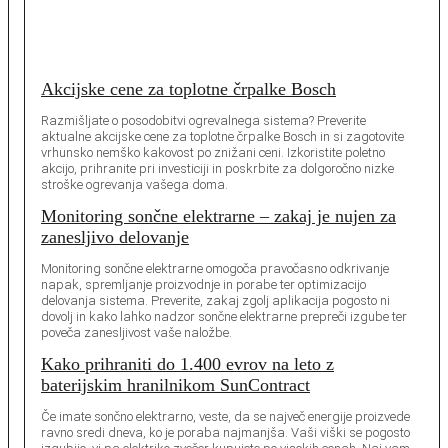
Akcijske cene za toplotne črpalke Bosch
Razmišljate o posodobitvi ogrevalnega sistema? Preverite
aktualne akcijske cene za toplotne črpalke Bosch in si zagotovite
vrhunsko nemško kakovost po znižani ceni. Izkoristite poletno
akcijo, prihranite pri investiciji in poskrbite za dolgoročno nizke
stroške ogrevanja vašega doma.
Monitoring sončne elektrarne – zakaj je nujen za
zanesljivo delovanje
Monitoring sončne elektrarne omogoča pravočasno odkrivanje
napak, spremljanje proizvodnje in porabe ter optimizacijo
delovanja sistema. Preverite, zakaj zgolj aplikacija pogosto ni
dovolj in kako lahko nadzor sončne elektrarne prepreči izgube ter
poveča zanesljivost vaše naložbe.
Kako prihraniti do 1.400 evrov na leto z
baterijskim hranilnikom SunContract
Če imate sončno elektrarno, veste, da se največ energije proizvede
ravno sredi dneva, ko je poraba najmanjša. Vaši viški se pogosto