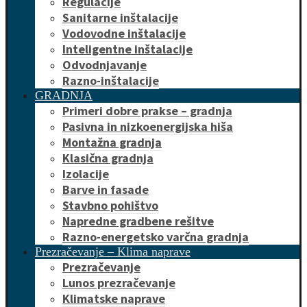
Regulacije
Sanitarne inštalacije
Vodovodne inštalacije
Inteligentne inštalacije
Odvodnjavanje
Razno-inštalacije
GRADNJA
Primeri dobre prakse – gradnja
Pasivna in nizkoenergijska hiša
Montažna gradnja
Klasična gradnja
Izolacije
Barve in fasade
Stavbno pohištvo
Napredne gradbene rešitve
Razno-energetsko varčna gradnja
Prezračevanje – Klima naprave
Prezračevanje
Lunos prezračevanje
Klimatske naprave