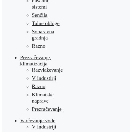
Fasadni
sistemi
Senčila
Talne obloge
Sonaravna
gradnja
Razno
Prezračevanje,
klimatizacija
Razvlaževanje
V industirji
Razno
Klimatske
naprave
Prezračevanje
Varčevanje vode
V industriji