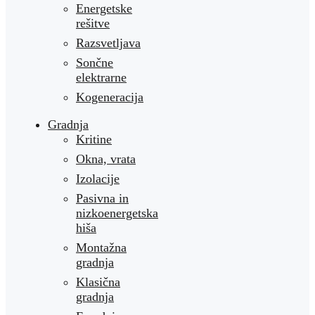
Energetske
rešitve
Razsvetljava
Sončne
elektrarne
Kogeneracija
Gradnja
Kritine
Okna, vrata
Izolacije
Pasivna in
nizkoenergetska
hiša
Montažna
gradnja
Klasična
gradnja