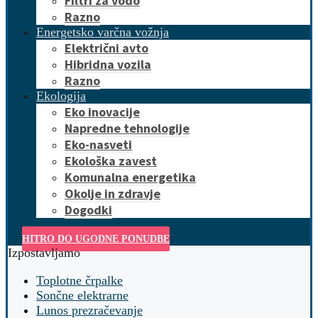
Filtri za vodo
Razno
Energetsko varčna vožnja
Električni avto
Hibridna vozila
Razno
Ekologija
Eko inovacije
Napredne tehnologije
Eko-nasveti
Ekološka zavest
Komunalna energetika
Okolje in zdravje
Dogodki
HITRO DO UGODNE PONUDBE
Izpostavljamo
Toplotne črpalke
Sončne elektrarne
Lunos prezračevanje