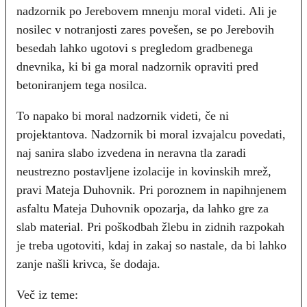
nadzornik po Jerebovem mnenju moral videti. Ali je
nosilec v notranjosti zares povešen, se po Jerebovih
besedah lahko ugotovi s pregledom gradbenega
dnevnika, ki bi ga moral nadzornik opraviti pred
betoniranjem tega nosilca.
To napako bi moral nadzornik videti, če ni
projektantova. Nadzornik bi moral izvajalcu povedati,
naj sanira slabo izvedena in neravna tla zaradi
neustrezno postavljene izolacije in kovinskih mrež,
pravi Mateja Duhovnik. Pri poroznem in napihnjenem
asfaltu Mateja Duhovnik opozarja, da lahko gre za
slab material. Pri poškodbah žlebu in zidnih razpokah
je treba ugotoviti, kdaj in zakaj so nastale, da bi lahko
zanje našli krivca, še dodaja.
Več iz teme: