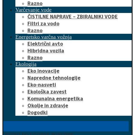
Razno
Varčevanje vode
ČISTILNE NAPRAVE – ZBIRALNIKI VODE
Filtri za vodo
Razno
Energetsko varčna vožnja
Električni avto
Hibridna vozila
Razno
Ekologija
Eko inovacije
Napredne tehnologije
Eko-nasveti
Ekološka zavest
Komunalna energetika
Okolje in zdravje
Dogodki
HITRO DO UGODNE PONUDBE