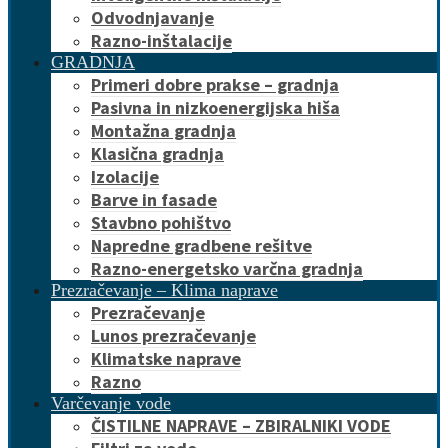
Odvodnjavanje
Razno-inštalacije
GRADNJA
Primeri dobre prakse – gradnja
Pasivna in nizkoenergijska hiša
Montažna gradnja
Klasična gradnja
Izolacije
Barve in fasade
Stavbno pohištvo
Napredne gradbene rešitve
Razno-energetsko varčna gradnja
Prezračevanje – Klima naprave
Prezračevanje
Lunos prezračevanje
Klimatske naprave
Razno
Varčevanje vode
ČISTILNE NAPRAVE – ZBIRALNIKI VODE