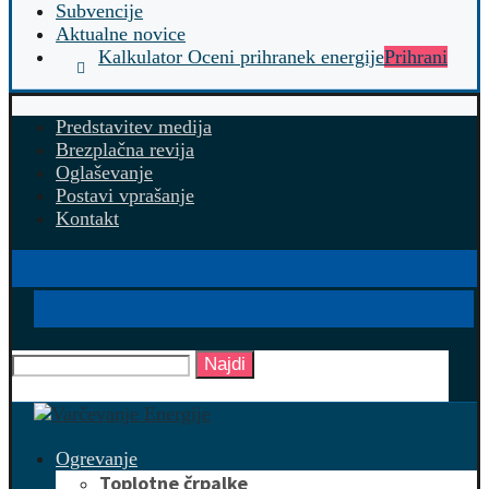
Subvencije
Aktualne novice
Kalkulator Oceni prihranek energije
Prihrani
Predstavitev medija
Brezplačna revija
Oglaševanje
Postavi vprašanje
Kontakt
Najdi
Ogrevanje
Toplotne črpalke