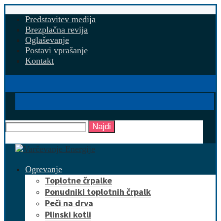
Predstavitev medija
Brezplačna revija
Oglaševanje
Postavi vprašanje
Kontakt
Najdi
Ogrevanje
Toplotne črpalke
Ponudniki toplotnih črpalk
Peči na drva
Plinski kotli