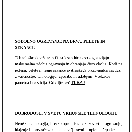
SODOBNO OGREVANJE NA DRVA, PELETE IN
SEKANCE
Tehnološko dovršene peči na lesno biomaso zagotavljajo
maksimalno udobje ogrevanja in ohranjajo čisto okolje. Kotli na
polena, pelete in lesne sekance avstrijskega proizvajalca navdušijo
z varčnostjo, tehnologijo, uporabo in udobjem. Vsekakor
pametna investicija. Odkrijte več
TUKAJ
.
DOBRODOŠLI V SVETU VRHUNSKE TEHNOLOGIJE
Nemška tehnologija, brezkompromisna v kakovosti – ogrevanje,
hlajenje in prezračevanje na najvišji ravni. Toplotne črpalke,