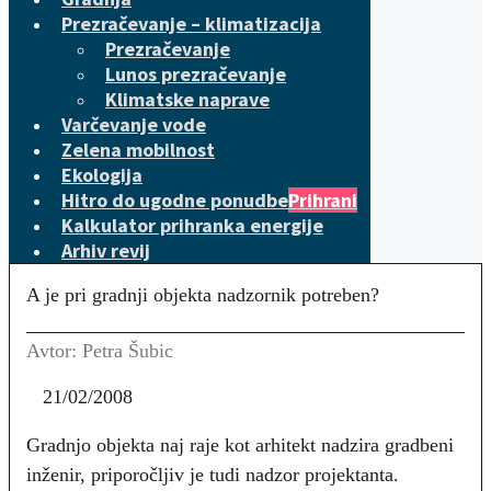
Prezračevanje – klimatizacija
Prezračevanje
Lunos prezračevanje
Klimatske naprave
Varčevanje vode
Zelena mobilnost
Ekologija
Hitro do ugodne ponudbe
Prihrani
Kalkulator prihranka energije
Arhiv revij
A je pri gradnji objekta nadzornik potreben?
Avtor: Petra Šubic
21/02/2008
Gradnjo objekta naj raje kot arhitekt nadzira gradbeni
inženir, priporočljiv je tudi nadzor projektanta.