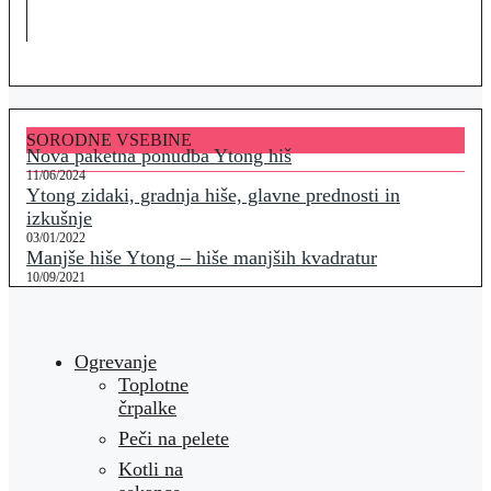
SORODNE VSEBINE
Nova paketna ponudba Ytong hiš
11/06/2024
Ytong zidaki, gradnja hiše, glavne prednosti in
izkušnje
03/01/2022
Manjše hiše Ytong – hiše manjših kvadratur
10/09/2021
Ogrevanje
Toplotne
črpalke
Peči na pelete
Kotli na