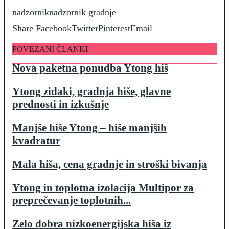
nadzornik
nadzornik gradnje
Share
Facebook
Twitter
Pinterest
Email
POVEZANI ČLANKI
Nova paketna ponudba Ytong hiš
Ytong zidaki, gradnja hiše, glavne
prednosti in izkušnje
Manjše hiše Ytong – hiše manjših
kvadratur
Mala hiša, cena gradnje in stroški bivanja
Ytong in toplotna izolacija Multipor za
preprečevanje toplotnih...
Zelo dobra nizkoenergijska hiša iz