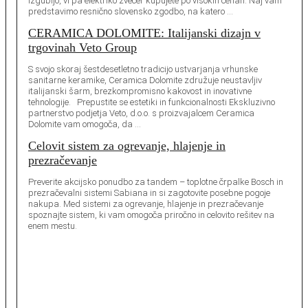
izgubijo, vi pa elektriko zvečer kupujete po visokih cenah. Naj vam
predstavimo resnično slovensko zgodbo, na katero …
CERAMICA DOLOMITE: Italijanski dizajn v
trgovinah Veto Group
S svojo skoraj šestdesetletno tradicijo ustvarjanja vrhunske
sanitarne keramike, Ceramica Dolomite združuje neustavljiv
italijanski šarm, brezkompromisno kakovost in inovativne
tehnologije. Prepustite se estetiki in funkcionalnosti Ekskluzivno
partnerstvo podjetja Veto, d.o.o. s proizvajalcem Ceramica
Dolomite vam omogoča, da …
Celovit sistem za ogrevanje, hlajenje in
prezračevanje
Preverite akcijsko ponudbo za tandem – toplotne črpalke Bosch in
prezračevalni sistemi Sabiana in si zagotovite posebne pogoje
nakupa. Med sistemi za ogrevanje, hlajenje in prezračevanje
spoznajte sistem, ki vam omogoča priročno in celovito rešitev na
enem mestu.