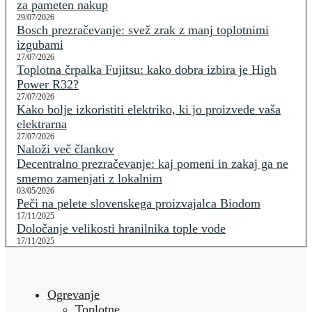
za pameten nakup
29/07/2026
Bosch prezračevanje: svež zrak z manj toplotnimi
izgubami
27/07/2026
Toplotna črpalka Fujitsu: kako dobra izbira je High
Power R32?
27/07/2026
Kako bolje izkoristiti elektriko, ki jo proizvede vaša
elektrarna
27/07/2026
Naloži več člankov
Decentralno prezračevanje: kaj pomeni in zakaj ga ne
smemo zamenjati z lokalnim
03/05/2026
Peči na pelete slovenskega proizvajalca Biodom
17/11/2025
Določanje velikosti hranilnika tople vode
17/11/2025
Ogrevanje
Toplotne