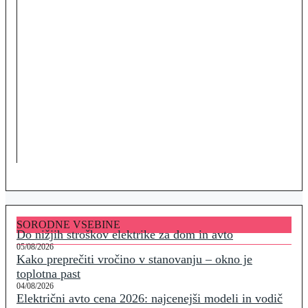
SORODNE VSEBINE
Do nižjih stroškov elektrike za dom in avto
05/08/2026
Kako preprečiti vročino v stanovanju – okno je
toplotna past
04/08/2026
Električni avto cena 2026: najcenejši modeli in vodič