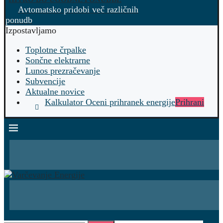
Avtomatsko pridobi več različnih
ponudb
Izpostavljamo
Toplotne črpalke
Sončne elektrarne
Lunos prezračevanje
Subvencije
Aktualne novice
Kalkulator Oceni prihranek energije
Prihrani