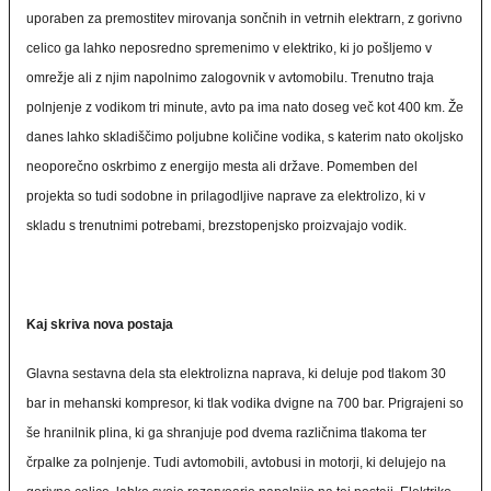
uporaben za premostitev mirovanja sončnih in vetrnih elektrarn, z gorivno
celico ga lahko neposredno spremenimo v elektriko, ki jo pošljemo v
omrežje ali z njim napolnimo zalogovnik v avtomobilu. Trenutno traja
polnjenje z vodikom tri minute, avto pa ima nato doseg več kot 400 km. Že
danes lahko skladiščimo poljubne količine vodika, s katerim nato okoljsko
neoporečno oskrbimo z energijo mesta ali države. Pomemben del
projekta so tudi sodobne in prilagodljive naprave za elektrolizo, ki v
skladu s trenutnimi potrebami, brezstopenjsko proizvajajo vodik.
Kaj skriva nova postaja
Glavna sestavna dela sta elektrolizna naprava, ki deluje pod tlakom 30
bar in mehanski kompresor, ki tlak vodika dvigne na 700 bar. Prigrajeni so
še hranilnik plina, ki ga shranjuje pod dvema različnima tlakoma ter
črpalke za polnjenje. Tudi avtomobili, avtobusi in motorji, ki delujejo na