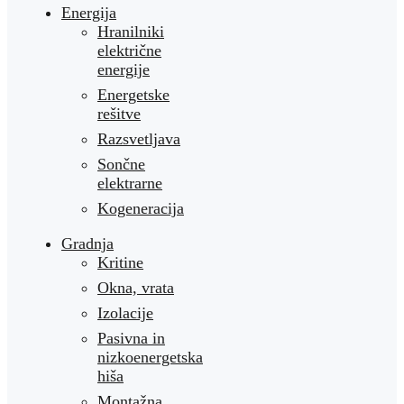
Energija
Hranilniki
električne
energije
Energetske
rešitve
Razsvetljava
Sončne
elektrarne
Kogeneracija
Gradnja
Kritine
Okna, vrata
Izolacije
Pasivna in
nizkoenergetska
hiša
Montažna