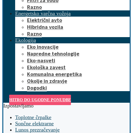
Filtri za vodo
Razno
Energetsko varčna vožnja
Električni avto
Hibridna vozila
Razno
Ekologija
Eko inovacije
Napredne tehnologije
Eko-nasveti
Ekološka zavest
Komunalna energetika
Okolje in zdravje
Dogodki
HITRO DO UGODNE PONUDBE
Izpostavljamo
Toplotne črpalke
Sončne elektrarne
Lunos prezračevanje