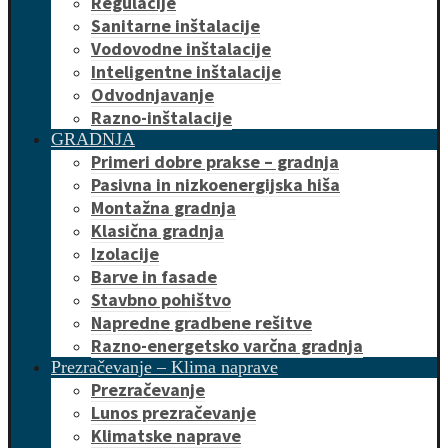
Regulacije
Sanitarne inštalacije
Vodovodne inštalacije
Inteligentne inštalacije
Odvodnjavanje
Razno-inštalacije
GRADNJA
Primeri dobre prakse – gradnja
Pasivna in nizkoenergijska hiša
Montažna gradnja
Klasična gradnja
Izolacije
Barve in fasade
Stavbno pohištvo
Napredne gradbene rešitve
Razno-energetsko varčna gradnja
Prezračevanje – Klima naprave
Prezračevanje
Lunos prezračevanje
Klimatske naprave