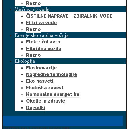
Razno
Varčevanje vode
ČISTILNE NAPRAVE – ZBIRALNIKI VODE
Filtri za vodo
Razno
Energetsko varčna vožnja
Električni avto
Hibridna vozila
Razno
Ekologija
Eko inovacije
Napredne tehnologije
Eko-nasveti
Ekološka zavest
Komunalna energetika
Okolje in zdravje
Dogodki
HITRO DO UGODNE PONUDBE