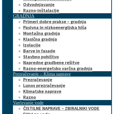
Odvodnjavanje
Razno-inštalacije
GRADNJA
Primeri dobre prakse – gradnja
Pasivna in nizkoenergijska hiša
Montažna gradnja
Klasična gradnja
Izolacije
Barve in fasade
Stavbno pohištvo
Napredne gradbene rešitve
Razno-energetsko varčna gradnja
Prezračevanje – Klima naprave
Prezračevanje
Lunos prezračevanje
Klimatske naprave
Razno
Varčevanje vode
ČISTILNE NAPRAVE – ZBIRALNIKI VODE