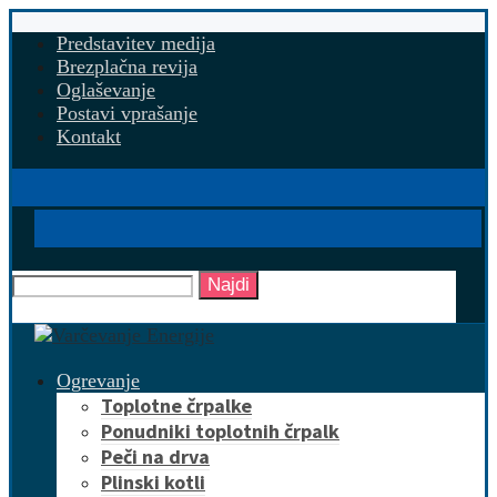
Predstavitev medija
Brezplačna revija
Oglaševanje
Postavi vprašanje
Kontakt
Najdi
Ogrevanje
Toplotne črpalke
Ponudniki toplotnih črpalk
Peči na drva
Plinski kotli