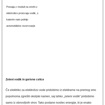
Postaja z moduli na strehi z
elektrolizo proizvaja vodik, s
katerim nato polnijo
avtomobilske rezervoarje
Zeleni vodik in gorivne celice
Če elektriko za elektrolizo vode pridobimo iz elektrarne na premog smo
popolnoma zgrešili okoljski namen, saj lahko „zeleni vodik“ pridobimo
samo iz obnovljivih virov. Tako postane nosilec energije, ki je enako