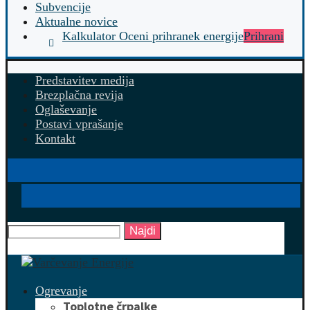
Subvencije
Aktualne novice
Kalkulator Oceni prihranek energije
Prihrani
Predstavitev medija
Brezplačna revija
Oglaševanje
Postavi vprašanje
Kontakt
Najdi
Ogrevanje
Toplotne črpalke