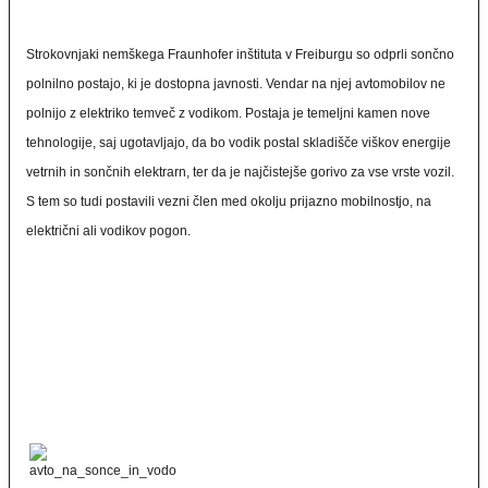
Strokovnjaki nemškega Fraunhofer inštituta v Freiburgu so odprli sončno
polnilno postajo, ki je dostopna javnosti. Vendar na njej avtomobilov ne
polnijo z elektriko temveč z vodikom. Postaja je temeljni kamen nove
tehnologije, saj ugotavljajo, da bo vodik postal skladišče viškov energije
vetrnih in sončnih elektrarn, ter da je najčistejše gorivo za vse vrste vozil.
S tem so tudi postavili vezni člen med okolju prijazno mobilnostjo, na
električni ali vodikov pogon.