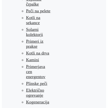
črpalke
Peči na pelete
Kotli na
sekance
Solarni
kolektorji
Primeri iz
prakse
Kotli na drva
Kamini
Primerjava
cen
energentov
Plinske peči
Električno
ogrevanje
Kogeneracija