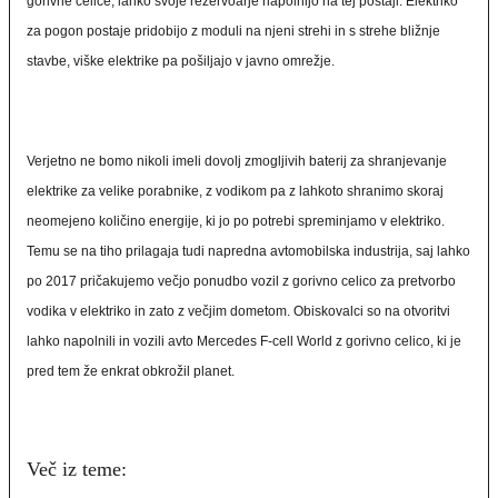
gorivne celice, lahko svoje rezervoarje napolnijo na tej postaji. Elektriko
za pogon postaje pridobijo z moduli na njeni strehi in s strehe bližnje
stavbe, viške elektrike pa pošiljajo v javno omrežje.
Verjetno ne bomo nikoli imeli dovolj zmogljivih baterij za shranjevanje
elektrike za velike porabnike, z vodikom pa z lahkoto shranimo skoraj
neomejeno količino energije, ki jo po potrebi spreminjamo v elektriko.
Temu se na tiho prilagaja tudi napredna avtomobilska industrija, saj lahko
po 2017 pričakujemo večjo ponudbo vozil z gorivno celico za pretvorbo
vodika v elektriko in zato z večjim dometom. Obiskovalci so na otvoritvi
lahko napolnili in vozili avto Mercedes F-cell World z gorivno celico, ki je
pred tem že enkrat obkrožil planet.
Več iz teme: