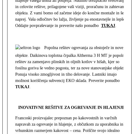
hlajenje vašega doma ali podjetja. Nudimo brezplačno svetovanje
in celovite rešitve, prilagojene vaši viziji, proračunu in zahtevam
objekta. Z vami bomo od začetne ideje do končne montaže in še
naprej. Vaša odločitev bo lažja, življenje pa enostavnejše in lepše.
Oddajte povpraševanje in preverite našo ponudbo
TUKAJ
.
Popolna rešitev ogrevanja za obstoječe in nove
objekte. Daikinova toplotna črpalka Altherma 3 H MT je popolna
rešitev za zamenjavo plinskih in oljnih kotlov v hišah, kjer so
fosilna goriva še vedno pogosta, ter za nove stanovanjske objekte.
Ponuja visoko zmogljivost in tiho delovanje. Lastniki imajo
možnost koriščenja subvencij EKO sklada. Preverite ponudbo
TUKAJ
.
INOVATIVNE REŠITVE ZA OGREVANJE IN HLAJENJE
Francoski proizvajalec prepoznan po kakovostnih in varčnih
napravah za ogrevanje in hlajenje, z občutkom za uporabnika in z
vrhunskim razmerjem kakovost – cena. Poiščite svojo idealno