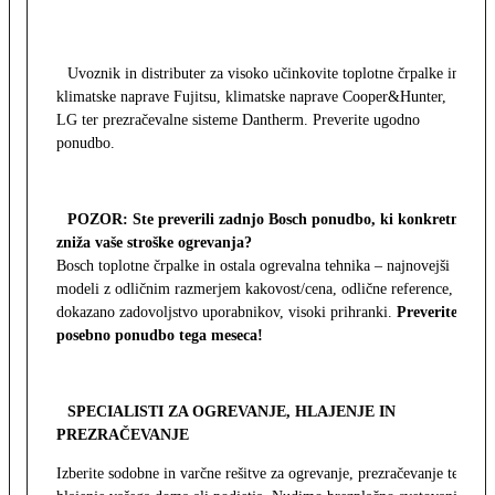
Uvoznik in distributer za visoko učinkovite toplotne črpalke in
klimatske naprave Fujitsu, klimatske naprave Cooper&Hunter,
LG ter prezračevalne sisteme Dantherm. Preverite ugodno
ponudbo.
POZOR: Ste preverili zadnjo Bosch ponudbo, ki konkretno
zniža vaše stroške ogrevanja?
Bosch toplotne črpalke in ostala ogrevalna tehnika – najnovejši
modeli z odličnim razmerjem kakovost/cena, odlične reference,
dokazano zadovoljstvo uporabnikov, visoki prihranki.
Preverite
posebno ponudbo tega meseca!
SPECIALISTI ZA OGREVANJE, HLAJENJE IN
PREZRAČEVANJE
Izberite sodobne in varčne rešitve za ogrevanje, prezračevanje ter