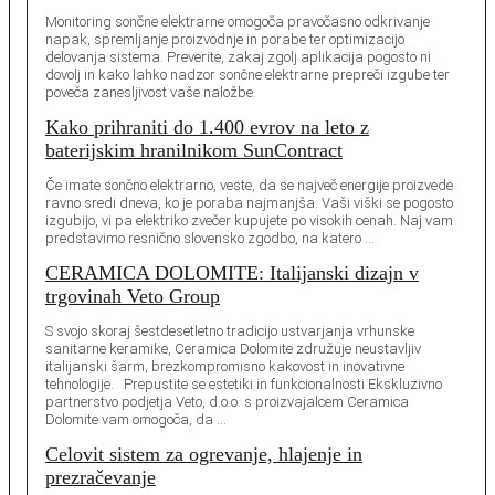
Monitoring sončne elektrarne omogoča pravočasno odkrivanje
napak, spremljanje proizvodnje in porabe ter optimizacijo
delovanja sistema. Preverite, zakaj zgolj aplikacija pogosto ni
dovolj in kako lahko nadzor sončne elektrarne prepreči izgube ter
poveča zanesljivost vaše naložbe.
Kako prihraniti do 1.400 evrov na leto z
baterijskim hranilnikom SunContract
Če imate sončno elektrarno, veste, da se največ energije proizvede
ravno sredi dneva, ko je poraba najmanjša. Vaši viški se pogosto
izgubijo, vi pa elektriko zvečer kupujete po visokih cenah. Naj vam
predstavimo resnično slovensko zgodbo, na katero …
CERAMICA DOLOMITE: Italijanski dizajn v
trgovinah Veto Group
S svojo skoraj šestdesetletno tradicijo ustvarjanja vrhunske
sanitarne keramike, Ceramica Dolomite združuje neustavljiv
italijanski šarm, brezkompromisno kakovost in inovativne
tehnologije. Prepustite se estetiki in funkcionalnosti Ekskluzivno
partnerstvo podjetja Veto, d.o.o. s proizvajalcem Ceramica
Dolomite vam omogoča, da …
Celovit sistem za ogrevanje, hlajenje in
prezračevanje