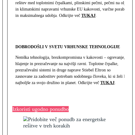
rešitev med toplotnimi črpalkami, plinskimi pečmi, pečmi na olje
in klimatskimi napravami vrhunske EU kakovosti, varčne porabe
in maksimalnega udobja. Odkrijte več
TUKAJ
.
DOBRODOŠLI V SVETU VRHUNSKE TEHNOLOGIJE
Nemška tehnologija, brezkompromisna v kakovosti – ogrevanje,
hlajenje in prezračevanje na najvišji ravni. Toplotne črpalke,
prezračevalni sistemi in druge naprave Stiebel Eltron so
zasnovane za zadostitev potrebam sodobnega človeka, ki si želi le
najboljše za svojo družino in planet. Odkrijte več
TUKAJ
.
Izkoristi ugodno ponudbo