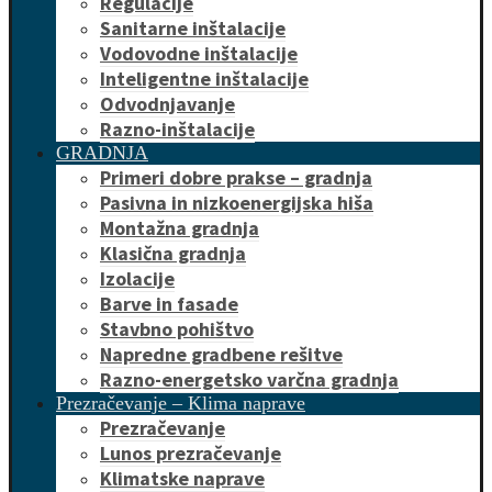
Regulacije
Sanitarne inštalacije
Vodovodne inštalacije
Inteligentne inštalacije
Odvodnjavanje
Razno-inštalacije
GRADNJA
Primeri dobre prakse – gradnja
Pasivna in nizkoenergijska hiša
Montažna gradnja
Klasična gradnja
Izolacije
Barve in fasade
Stavbno pohištvo
Napredne gradbene rešitve
Razno-energetsko varčna gradnja
Prezračevanje – Klima naprave
Prezračevanje
Lunos prezračevanje
Klimatske naprave