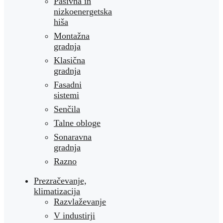
Pasivna in
nizkoenergetska
hiša
Montažna
gradnja
Klasična
gradnja
Fasadni
sistemi
Senčila
Talne obloge
Sonaravna
gradnja
Razno
Prezračevanje,
klimatizacija
Razvlaževanje
V industirji