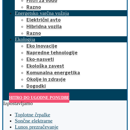
Filtri za vodo
Razno
Energetsko varčna vožnja
Električni avto
Hibridna vozila
Razno
Ekologija
Eko inovacije
Napredne tehnologije
Eko-nasveti
Ekološka zavest
Komunalna energetika
Okolje in zdravje
Dogodki
HITRO DO UGODNE PONUDBE
Izpostavljamo
Toplotne črpalke
Sončne elektrarne
Lunos prezračevanje