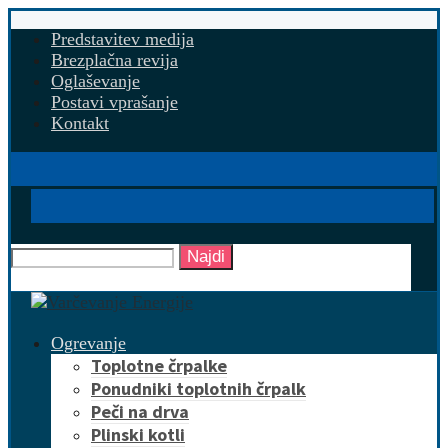
Predstavitev medija
Brezplačna revija
Oglaševanje
Postavi vprašanje
Kontakt
Najdi
Ogrevanje
Toplotne črpalke
Ponudniki toplotnih črpalk
Peči na drva
Plinski kotli