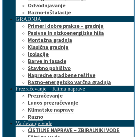
Odvodnjavanje
Razno-inštalacije
GRADNJA
Primeri dobre prakse – gradnja
Pasivna in nizkoenergijska hiša
Montažna gradnja
Klasična gradnja
Izolacije
Barve in fasade
Stavbno pohištvo
Napredne gradbene rešitve
Razno-energetsko varčna gradnja
Prezračevanje – Klima naprave
Prezračevanje
Lunos prezračevanje
Klimatske naprave
Razno
Varčevanje vode
ČISTILNE NAPRAVE – ZBIRALNIKI VODE