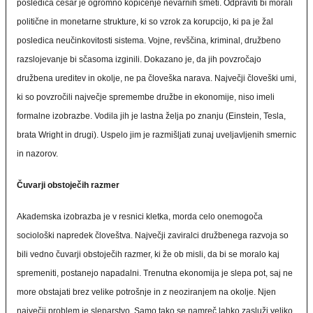
posledica česar je ogromno kopičenje nevarnih smeti. Odpraviti bi morali
politične in monetarne strukture, ki so vzrok za korupcijo, ki pa je žal
posledica neučinkovitosti sistema. Vojne, revščina, kriminal, družbeno
razslojevanje bi sčasoma izginili. Dokazano je, da jih povzročajo
družbena ureditev in okolje, ne pa človeška narava. Največji človeški umi,
ki so povzročili največje spremembe družbe in ekonomije, niso imeli
formalne izobrazbe. Vodila jih je lastna želja po znanju (Einstein, Tesla,
brata Wright in drugi). Uspelo jim je razmišljati zunaj uveljavljenih smernic
in nazorov.
Čuvarji obstoječih razmer
Akademska izobrazba je v resnici kletka, morda celo onemogoča
sociološki napredek človeštva. Največji zaviralci družbenega razvoja so
bili vedno čuvarji obstoječih razmer, ki že ob misli, da bi se moralo kaj
spremeniti, postanejo napadalni. Trenutna ekonomija je slepa pot, saj ne
more obstajati brez velike potrošnje in z neoziranjem na okolje. Njen
največji problem je sleparstvo. Samo tako se namreč lahko zasluži veliko