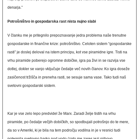
denarja.”
Potrošništvo in gospodarska rast nista nujno slabi
V članku me je pritegnilo prepoznavanje jedra problema naše trenutne
gospodarske in finančne krize: potrošništvo. Celoten sistem “gospodarske
rasti” je doslej deloval na istem principu, kot vse piramidne igre. Tisti na
vrhu piramide poberejo ogromne dobičke, igra pa živi in se razvija vse
dotlej, dokler se vanjo vključuje čedalje več novih članov. Ko igra doseže
zasičenost tržišča in preneha rasti, se sesuje sama vase. Tako tudi naš
svetovni gospodarski sistem.
Kar je vse zelo lepo predvidel že Marx. Zaradi želje tistih na vrhu
piramide, po čedalje večjih dobičkih, so spodbujali potrošnjo do te mere,
da so v Ameriki, ki je bila na tem področju vodilna in je v resnici tudi
potegnila svetovno barko pod vodo (zato me zares jezi njihovo