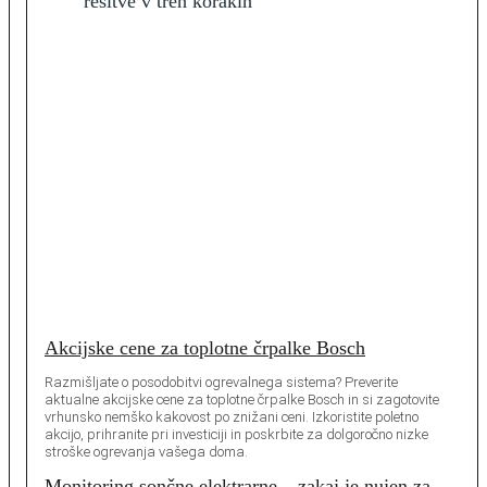
Akcijske cene za toplotne črpalke Bosch
Razmišljate o posodobitvi ogrevalnega sistema? Preverite
aktualne akcijske cene za toplotne črpalke Bosch in si zagotovite
vrhunsko nemško kakovost po znižani ceni. Izkoristite poletno
akcijo, prihranite pri investiciji in poskrbite za dolgoročno nizke
stroške ogrevanja vašega doma.
Monitoring sončne elektrarne – zakaj je nujen za