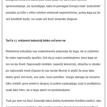
sprenevedanje, da razmišljajo, kako bi pomagali Evropi) imeli “potrošniki”
posojila za hiše v višini celotne vrednosti nepremičnine, poleg tega pa še
več kreditnih kartic, na vsaki več tisoč dolarske dolgove.
Tarče t.i. reklamni industriji lahko rečemo ne
Reklamna industrija nas vsakodnevno pripravlja do tega, da si zaželimo
še neko najnovejšo igračko, češ da jo nujno potrebujemo, brez tega se
res ne da živeti. Najnovejši mobiteli, največji televizorji, oblačila in obutev
po najnovejši modi (čeprav bi nas lanski škornji in plašč še prav tako
dobro greli, kot novi), nov avto, novo pohištvo. Vsega starega se moramo
hitro znebiti, gore smeti in strupov, ki potem zastrupljajo zrak in podtalnico
raste tako hitro, da si tega sploh ne predstavljamo.
Tudi jaz sem na Novi Zelandiji takoj dobila Avstralsko kreditno kartico, kjer