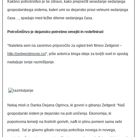
Kakšno potrošništvo je še zdravo, kako preprečiti sesedanje sedanjega
gospodarskega sistema, kateri umi so dejansko pravi veleumi sedanjega
časa…, spadajo med težke dileme sedanjega časa.
Potrošništvo je dejansko potrebno omejiti in redefinirati
“Naletela sem na zanimivo priporočilo za ogled treh filmov Zeitgeist –
http://zeitgeistmovie.co/
“, piše avtorica bloga ideje za boljši svet in spodaj
nadaljuje svoje razmišljanje.
Nekaj misli iz članka Dejana Ogrinca, ki govori o gibanju Zeitgest: “Naš
gospodarski sistem je dejansko na poti uničenja. Ekonomija, ki
popolnoma temelji na fosilnih gorivih, nafti in plinu pomeni sama sebi
propad, žal je glavno gibalo razvoja potrošnja novega in novega,