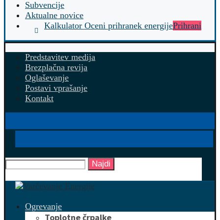
Subvencije
Aktualne novice
Kalkulator Oceni prihranek energije
Prihrani
Predstavitev medija
Brezplačna revija
Oglaševanje
Postavi vprašanje
Kontakt
Najdi
Ogrevanje
Toplotne črpalke