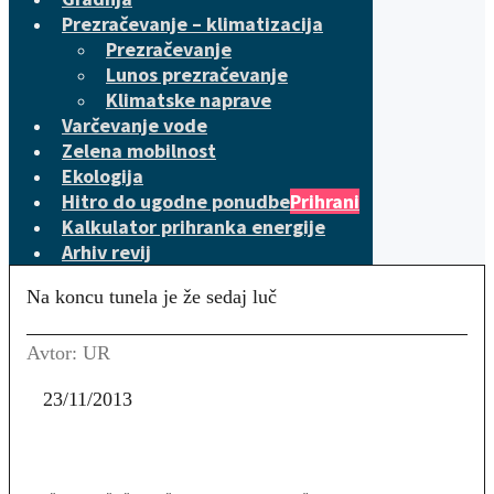
Prezračevanje – klimatizacija
Prezračevanje
Lunos prezračevanje
Klimatske naprave
Varčevanje vode
Zelena mobilnost
Ekologija
Hitro do ugodne ponudbe
Prihrani
Kalkulator prihranka energije
Arhiv revij
Na koncu tunela je že sedaj luč
Avtor: UR
23/11/2013