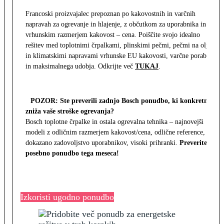
Francoski proizvajalec prepoznan po kakovostnih in varčnih
napravah za ogrevanje in hlajenje, z občutkom za uporabnika in z
vrhunskim razmerjem kakovost – cena. Poiščite svojo idealno
rešitev med toplotnimi črpalkami, plinskimi pečmi, pečmi na olje
in klimatskimi napravami vrhunske EU kakovosti, varčne porabe
in maksimalnega udobja. Odkrijte več
TUKAJ
.
POZOR: Ste preverili zadnjo Bosch ponudbo, ki konkretno
zniža vaše stroške ogrevanja?
Bosch toplotne črpalke in ostala ogrevalna tehnika – najnovejši
modeli z odličnim razmerjem kakovost/cena, odlične reference,
dokazano zadovoljstvo uporabnikov, visoki prihranki.
Preverite
posebno ponudbo tega meseca!
Izkoristi ugodno ponudbo