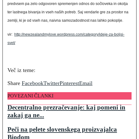
predvsem pa zelo odgovoren spremenjen odnos do sočloveka in okolja
ter lastnega bivanja in vseh naših potreb. Saj vendarle gre za prostor na
zemlji, ki je od vseh nas, naivna samozadostnost nas lahko pokoplje.
vir:
http://newzealandmylove.wordpress.com/category/ideje-za-boljsi-
svet/
Več iz teme:
Share
Facebook
Twitter
Pinterest
Email
POVEZANI ČLANKI
Decentralno prezračevanje: kaj pomeni in
zakaj ga ne...
Peči na pelete slovenskega proizvajalca
Biodom