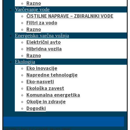
Razno
Varčevanje vode
ČISTILNE NAPRAVE – ZBIRALNIKI VODE
Filtri za vodo
Razno
Energetsko varčna vožnja
Električni avto
Hibridna vozila
Razno
Ekologija
Eko inovacije
Napredne tehnologije
Eko-nasveti
Ekološka zavest
Komunalna energetika
Okolje in zdravje
Dogodki
HITRO DO UGODNE PONUDBE