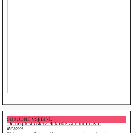
SORODNE VSEBINE
Do nižjih stroškov elektrike za dom in avto
05/08/2026