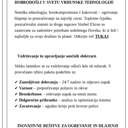
DOBRODOŠLI V SVETU VRHUNSKE TEHNOLOGIJE
Nemška tehnologija, brezkompromisna v kakovosti – ogrevanje,
hlajenje in prezračevanje na najvišji ravni. Toplotne črpalke,
prezračevalni sistemi in druge naprave Stiebel Eltron so
zasnovane za zadostitev potrebam sodobnega človeka, ki si želi le
najboljše za svojo družino in planet. Odkrijte več
TUKAJ
.
Vzdrževanje in upravljanje sončnih elektrarn
Veliko lastnikov se za vzdrževanje odloči šele ob težavah. S
pravočasno izbiro paketa poskrbite za:
✔
Zanesljivost delovanja
– 24/7 nadzor in odpravo napak
✔
Varnost
– preprečevanje požarov in okvar
✔
Brezskrbnost
– reševanje napak na enem mestu
✔
Dolgoročne prihranke
– analiza in optimizacija sistema
✔
Zavarovanje
– ugodno kritje prek krovne police
INOVATIVNE REŠITVE ZA OGREVANJE IN HLAJENJE