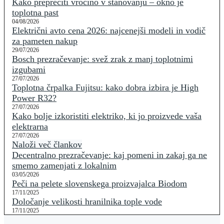
Kako preprečiti vročino v stanovanju – okno je
toplotna past
04/08/2026
Električni avto cena 2026: najcenejši modeli in vodič
za pameten nakup
29/07/2026
Bosch prezračevanje: svež zrak z manj toplotnimi
izgubami
27/07/2026
Toplotna črpalka Fujitsu: kako dobra izbira je High
Power R32?
27/07/2026
Kako bolje izkoristiti elektriko, ki jo proizvede vaša
elektrarna
27/07/2026
Naloži več člankov
Decentralno prezračevanje: kaj pomeni in zakaj ga ne
smemo zamenjati z lokalnim
03/05/2026
Peči na pelete slovenskega proizvajalca Biodom
17/11/2025
Določanje velikosti hranilnika tople vode
17/11/2025