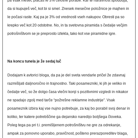
pa vsak mesec plačaš le 3% celotne porabe. Kar te naravnost spodbuja,
da si kupuješ več, kot bi si smel. Znesek mesečne položnice je majhen in
le počasi raste. Kaj pa je 3% od vrednosti vseh nakupov. Obresti pa so
krepko več kot 20 odstotne. No, in ta svetovna piramida s čedalje večjim
potrošništvom se je preprosto iztekla, tako kot vse piramidne igre.
Na koncu tunela je že sedaj luč
Dodajam k avtorici bloga, da pa je del sveta vendarle pričel že zdavnaj
razmišljati daljnoročno in trajnostno. Taki posamezniki, ki jih je veliko in
čedalje več, so že dolgo časa vlečni konji s pozitivnimi vzgledi in nikakor
ne spadajo zgolj med tarče “požrešne reklamne industrije”. Vsak
posameznik izbira kaj vse nujno potrebuje, za kaj bo porabil svoj denar in
koliko, ter katere potrebščine ga dejansko naredijo boljšega človeka.
Poleg tega pa pri t.i. premišljenem potrošništvu ne gre za odrekanje,
ampak za ponovno uporabo, pravičnost, pošteno prerazporeditev blaga,