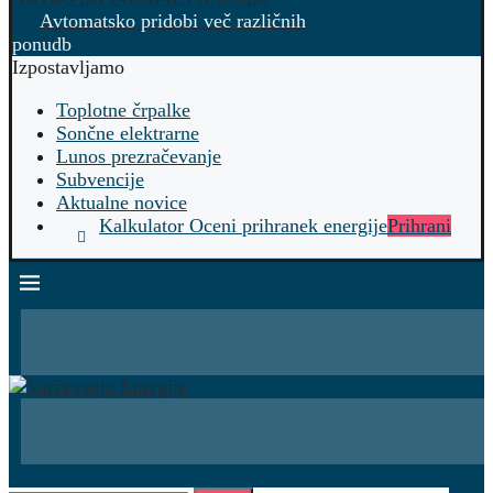
Avtomatsko pridobi več različnih
ponudb
Izpostavljamo
Toplotne črpalke
Sončne elektrarne
Lunos prezračevanje
Subvencije
Aktualne novice
Kalkulator Oceni prihranek energije
Prihrani