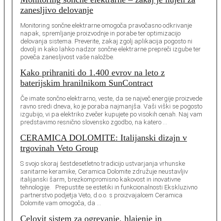
zanesljivo delovanje
Monitoring sončne elektrarne omogoča pravočasno odkrivanje
napak, spremljanje proizvodnje in porabe ter optimizacijo
delovanja sistema. Preverite, zakaj zgolj aplikacija pogosto ni
dovolj in kako lahko nadzor sončne elektrarne prepreči izgube ter
poveča zanesljivost vaše naložbe.
Kako prihraniti do 1.400 evrov na leto z
baterijskim hranilnikom SunContract
Če imate sončno elektrarno, veste, da se največ energije proizvede
ravno sredi dneva, ko je poraba najmanjša. Vaši viški se pogosto
izgubijo, vi pa elektriko zvečer kupujete po visokih cenah. Naj vam
predstavimo resnično slovensko zgodbo, na katero …
CERAMICA DOLOMITE: Italijanski dizajn v
trgovinah Veto Group
S svojo skoraj šestdesetletno tradicijo ustvarjanja vrhunske
sanitarne keramike, Ceramica Dolomite združuje neustavljiv
italijanski šarm, brezkompromisno kakovost in inovativne
tehnologije. Prepustite se estetiki in funkcionalnosti Ekskluzivno
partnerstvo podjetja Veto, d.o.o. s proizvajalcem Ceramica
Dolomite vam omogoča, da …
Celovit sistem za ogrevanje, hlajenje in