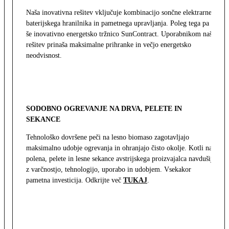
Naša inovativna rešitev vključuje kombinacijo sončne elektrarne,
baterijskega hranilnika in pametnega upravljanja. Poleg tega pa
še inovativno energetsko tržnico SunContract. Uporabnikom naša
rešitev prinaša maksimalne prihranke in večjo energetsko
neodvisnost.
SODOBNO OGREVANJE NA DRVA, PELETE IN
SEKANCE
Tehnološko dovršene peči na lesno biomaso zagotavljajo
maksimalno udobje ogrevanja in ohranjajo čisto okolje. Kotli na
polena, pelete in lesne sekance avstrijskega proizvajalca navdušijo
z varčnostjo, tehnologijo, uporabo in udobjem. Vsekakor
pametna investicija. Odkrijte več
TUKAJ
.