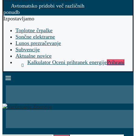
Avtomatsko pridobi več različnih
ponudb
Izpostavljamo
Toplotne črpalke
Sončne elektrarne
Lunos prezračevanje
Subvencije
Aktualne novice
Kalkulator Oceni prihranek energije
Prihrani