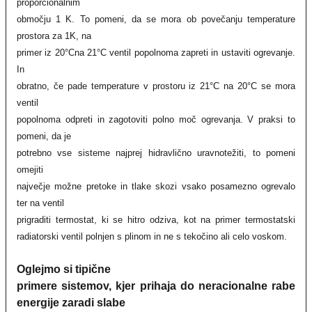
proporcionalnim
območju 1 K. To pomeni, da se mora ob povečanju temperature
prostora za 1K, na
primer iz 20°Cna 21°C ventil popolnoma zapreti in ustaviti ogrevanje.
In
obratno, če pade temperature v prostoru iz 21°C na 20°C se mora
ventil
popolnoma odpreti in zagotoviti polno moč ogrevanja. V praksi to
pomeni, da je
potrebno vse sisteme najprej hidravlično uravnotežiti, to pomeni
omejiti
največje možne pretoke in tlake skozi vsako posamezno ogrevalo
ter na ventil
prigraditi termostat, ki se hitro odziva, kot na primer termostatski
radiatorski ventil polnjen s plinom in ne s tekočino ali celo voskom.
Oglejmo si tipične
primere sistemov, kjer prihaja do neracionalne rabe
energije zaradi slabe