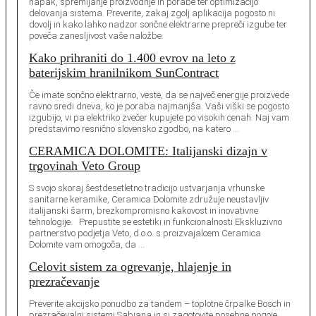
napak, spremljanje proizvodnje in porabe ter optimizacijo
delovanja sistema. Preverite, zakaj zgolj aplikacija pogosto ni
dovolj in kako lahko nadzor sončne elektrarne prepreči izgube ter
poveča zanesljivost vaše naložbe.
Kako prihraniti do 1.400 evrov na leto z
baterijskim hranilnikom SunContract
Če imate sončno elektrarno, veste, da se največ energije proizvede
ravno sredi dneva, ko je poraba najmanjša. Vaši viški se pogosto
izgubijo, vi pa elektriko zvečer kupujete po visokih cenah. Naj vam
predstavimo resnično slovensko zgodbo, na katero …
CERAMICA DOLOMITE: Italijanski dizajn v
trgovinah Veto Group
S svojo skoraj šestdesetletno tradicijo ustvarjanja vrhunske
sanitarne keramike, Ceramica Dolomite združuje neustavljiv
italijanski šarm, brezkompromisno kakovost in inovativne
tehnologije. Prepustite se estetiki in funkcionalnosti Ekskluzivno
partnerstvo podjetja Veto, d.o.o. s proizvajalcem Ceramica
Dolomite vam omogoča, da …
Celovit sistem za ogrevanje, hlajenje in
prezračevanje
Preverite akcijsko ponudbo za tandem – toplotne črpalke Bosch in
prezračevalni sistemi Sabiana in si zagotovite posebne pogoje