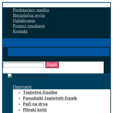
Predstavitev medija
Brezplačna revija
Oglaševanje
Postavi vprašanje
Kontakt
Najdi
Ogrevanje
Toplotne črpalke
Ponudniki toplotnih črpalk
Peči na drva
Plinski kotli