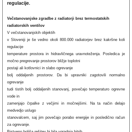
regulacije.
Večstanovanjske zgradbe z radiatorji brez termostatskih
radiatorskih ventilov
V večstanovanjskih objektih
v Sloveniji je še vedno okoli 800.000 radiatorjev brez kakršne koli
regulacije
temperature prostora in hidravličnega uravnoteženja. Posledica je
močno pregrevanje prostorov bližje toplotni
postaji ali kotlovnici in slabo ogrevanje
bolj oddaljenih prostorov. Da bi upravniki zagotovili normalno
ogrevanje
tudi tistih bolj oddaljenih stanovanj, povečajo temperaturo ogrevne
vode in
zamenjajo črpalke z večjimi in močnejšimi. Na ta način delajo
medvedjo uslugo
stanovalcem, saj jim povečajo porabo energije in posledično račun
za ogrevanje.
Bistveno boljša rešitev bi bila vgradnja hitrih