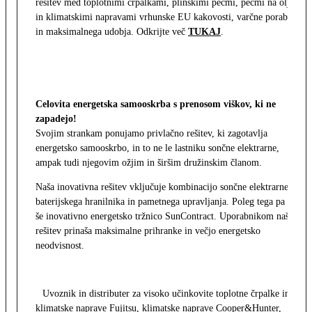
rešitev med toplotnimi črpalkami, plinskimi pečmi, pečmi na olje
in klimatskimi napravami vrhunske EU kakovosti, varčne porabe
in maksimalnega udobja. Odkrijte več
TUKAJ
.
Celovita energetska samooskrba s prenosom viškov, ki ne
zapadejo!
Svojim strankam ponujamo privlačno rešitev, ki zagotavlja
energetsko samooskrbo, in to ne le lastniku sončne elektrarne,
ampak tudi njegovim ožjim in širšim družinskim članom.
Naša inovativna rešitev vključuje kombinacijo sončne elektrarne,
baterijskega hranilnika in pametnega upravljanja. Poleg tega pa
še inovativno energetsko tržnico SunContract. Uporabnikom naša
rešitev prinaša maksimalne prihranke in večjo energetsko
neodvisnost.
Uvoznik in distributer za visoko učinkovite toplotne črpalke in
klimatske naprave Fujitsu, klimatske naprave Cooper&Hunter,