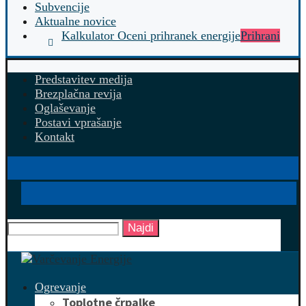
Subvencije
Aktualne novice
Kalkulator Oceni prihranek energije
Prihrani
Predstavitev medija
Brezplačna revija
Oglaševanje
Postavi vprašanje
Kontakt
Najdi
Ogrevanje
Toplotne črpalke