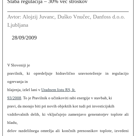
Slaba regulacija – 30% več stroškov
Avtor: Alojzij Juvanc, Duško Vnučec, Danfoss d.o.o.
Ljubljana
28/09/2009
V Sloveniji je
pravilnik, ki opredeljuje hidravlično uravnoteženje in regulacijo
ogrevanja in
hlajenja, izšel lani v
Uradnem listu RS, št.
93/2008
. To je Pravilnik o učinkoviti rabi energije v stavbah, ki
pravi, da morajo biti pri novih objektih kot tudi pri investicijskih
vzdrževalnih delih, ki vključujejo zamenjavo generatorjev toplote ali
hladu,
delov razdelilnega omrežja ali končnih prenosnikov toplote, izvedeni