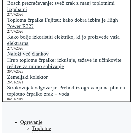
Bosch prezračevanje: svež zrak z manj toplotnimi
izgubami
27/07/2026
Toplotna črpalka Fujitsu: kako dobra izbira je High
Power R32?
27/07/2026
Kako bolje izkoristiti elektriko, ki jo proizvede vaša
elektrarna
27/07/2026
Naloži več člankov
Hrup toplotne črpalke: izkušnje, težave in učinkovite
rešitve za mirno sobivanje
30/07/2025
Zemeljski kolektor
26/01/2021
Strokovnjak odgovarja: Prehod iz ogrevanja na plin na
toplotno črpalko zrak – voda
04/01/2019
Ogrevanje
Toplotne