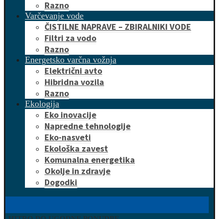
Razno
Varčevanje vode
ČISTILNE NAPRAVE – ZBIRALNIKI VODE
Filtri za vodo
Razno
Energetsko varčna vožnja
Električni avto
Hibridna vozila
Razno
Ekologija
Eko inovacije
Napredne tehnologije
Eko-nasveti
Ekološka zavest
Komunalna energetika
Okolje in zdravje
Dogodki
HITRO DO UGODNE PONUDBE