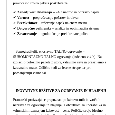
pravočasno izbiro paketa poskrbite za:
✔
Zanesljivost delovanja
– 24/7 nadzor in odpravo napak
✔
Varnost
– preprečevanje požarov in okvar
✔
Brezskrbnost
– reševanje napak na enem mestu
✔
Dolgoročne prihranke
– analiza in optimizacija sistema
✔
Zavarovanje
– ugodno kritje prek krovne police
Samograditelji: enostavno TALNO ogrevanje –
SUHOMONTAŽNO TALNO ogrevanje (izdelano v 4 h). Na
izolacijo položimo panele z utori, vstavimo cevi in prekrijemo z
izravnalno maso. Odlično tudi za lesene strope ter pri
pomanjkanju višine tal.
INOVATIVNE REŠITVE ZA OGREVANJE IN HLAJENJE
Francoski proizvajalec prepoznan po kakovostnih in varčnih
napravah za ogrevanje in hlajenje, z občutkom za uporabnika in z
vrhunskim razmerjem kakovost – cena. Poiščite svojo idealno