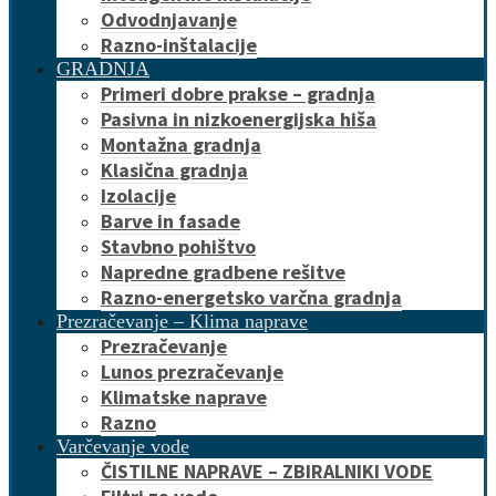
Odvodnjavanje
Razno-inštalacije
GRADNJA
Primeri dobre prakse – gradnja
Pasivna in nizkoenergijska hiša
Montažna gradnja
Klasična gradnja
Izolacije
Barve in fasade
Stavbno pohištvo
Napredne gradbene rešitve
Razno-energetsko varčna gradnja
Prezračevanje – Klima naprave
Prezračevanje
Lunos prezračevanje
Klimatske naprave
Razno
Varčevanje vode
ČISTILNE NAPRAVE – ZBIRALNIKI VODE