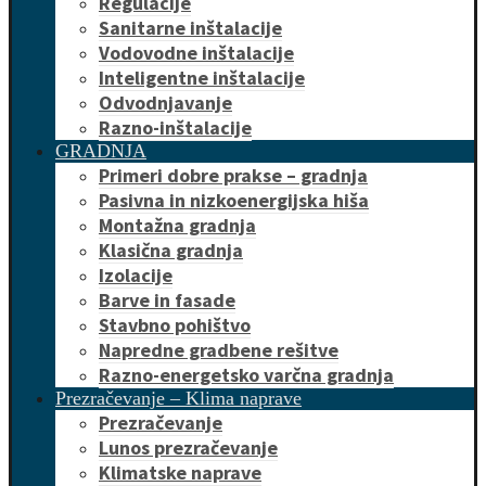
Regulacije
Sanitarne inštalacije
Vodovodne inštalacije
Inteligentne inštalacije
Odvodnjavanje
Razno-inštalacije
GRADNJA
Primeri dobre prakse – gradnja
Pasivna in nizkoenergijska hiša
Montažna gradnja
Klasična gradnja
Izolacije
Barve in fasade
Stavbno pohištvo
Napredne gradbene rešitve
Razno-energetsko varčna gradnja
Prezračevanje – Klima naprave
Prezračevanje
Lunos prezračevanje
Klimatske naprave