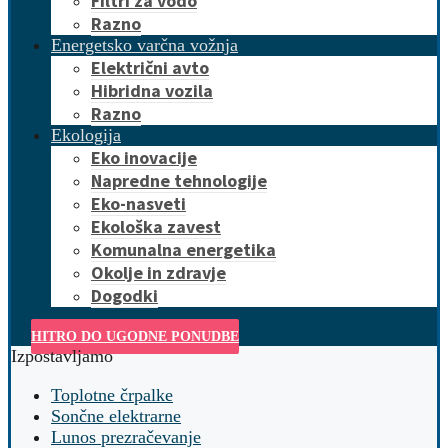
Filtri za vodo
Razno
Energetsko varčna vožnja
Električni avto
Hibridna vozila
Razno
Ekologija
Eko inovacije
Napredne tehnologije
Eko-nasveti
Ekološka zavest
Komunalna energetika
Okolje in zdravje
Dogodki
HITRO DO UGODNE PONUDBE
Izpostavljamo
Toplotne črpalke
Sončne elektrarne
Lunos prezračevanje