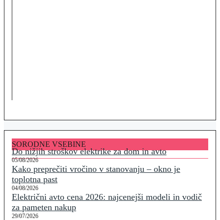
SORODNE VSEBINE
Do nižjih stroškov elektrike za dom in avto
05/08/2026
Kako preprečiti vročino v stanovanju – okno je
toplotna past
04/08/2026
Električni avto cena 2026: najcenejši modeli in vodič
za pameten nakup
29/07/2026