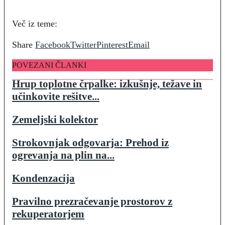
Več iz teme:
Share
Facebook
Twitter
Pinterest
Email
POVEZANI ČLANKI
Hrup toplotne črpalke: izkušnje, težave in
učinkovite rešitve...
Zemeljski kolektor
Strokovnjak odgovarja: Prehod iz
ogrevanja na plin na...
Kondenzacija
Pravilno prezračevanje prostorov z
rekuperatorjem