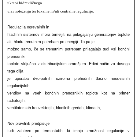
ukrepi hidravličnega
uravnoteženja ter lokalne in/ali centralne regulacije.
Regulacija ogrevalnih in
hladilnih sistemov mora temeljiti na prilagajanju generatorjev toplote
ali hladu trenutnim potrebam po energiji. To pa je
možno samo, če se trenutnim potrebam prilagajajo tudi vsi končni
prenosniki
toplote vključno z distribucijskim omrežjem. Edini način za dosego
tega cilja
je uporaba dvo-potnih oziroma prehodnih tlačno neodvisnih
regulacijskih
ventilov na vseh končnih prenosnikih toplote kot na primer
radiatorjih,
ventilatorskih konvektorjih, hladilnih gredah, klimatih,…
Nov pravilnik predpisuje
tudi zahtevo po termostatih, ki imajo zmožnost regulacije v