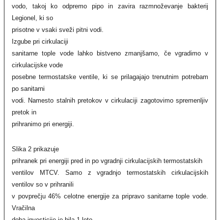
vodo, takoj ko odpremo pipo in zavira razmnoževanje bakterij
Legionel, ki so
prisotne v vsaki sveži pitni vodi.
Izgube pri cirkulaciji
sanitarne tople vode lahko bistveno zmanjšamo, če vgradimo v
cirkulacijske vode
posebne termostatske ventile, ki se prilagajajo trenutnim potrebam
po sanitarni
vodi. Namesto stalnih pretokov v cirkulaciji zagotovimo spremenljiv
pretok in
prihranimo pri energiji.
Slika 2 prikazuje
prihranek pri energiji pred in po vgradnji cirkulacijskih termostatskih
ventilov MTCV. Samo z vgradnjo termostatskih cirkulacijskih
ventilov so v prihranili
v povprečju 46% celotne energije za pripravo sanitarne tople vode.
Vračilna
doba investicije je bila 1 leto.