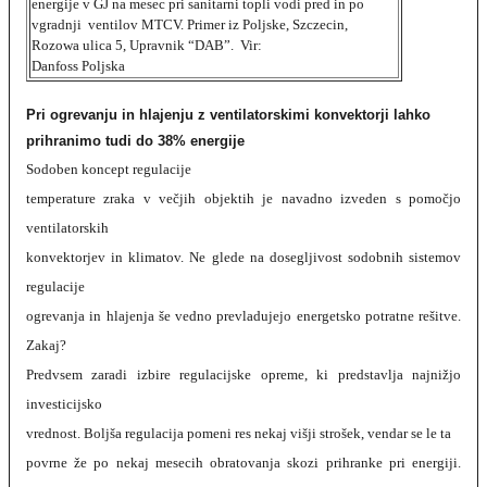
energije v GJ na mesec pri sanitarni topli vodi pred in po
vgradnji ventilov MTCV. Primer iz Poljske, Szczecin,
Rozowa ulica 5, Upravnik “DAB”. Vir:
Danfoss Poljska
Pri ogrevanju in hlajenju z ventilatorskimi konvektorji lahko
prihranimo tudi do 38% energije
Sodoben koncept regulacije
temperature zraka v večjih objektih je navadno izveden s pomočjo
ventilatorskih
konvektorjev in klimatov. Ne glede na dosegljivost sodobnih sistemov
regulacije
ogrevanja in hlajenja še vedno prevladujejo energetsko potratne rešitve.
Zakaj?
Predvsem zaradi izbire regulacijske opreme, ki predstavlja najnižjo
investicijsko
vrednost. Boljša regulacija pomeni res nekaj višji strošek, vendar se le ta
povrne že po nekaj mesecih obratovanja skozi prihranke pri energiji.