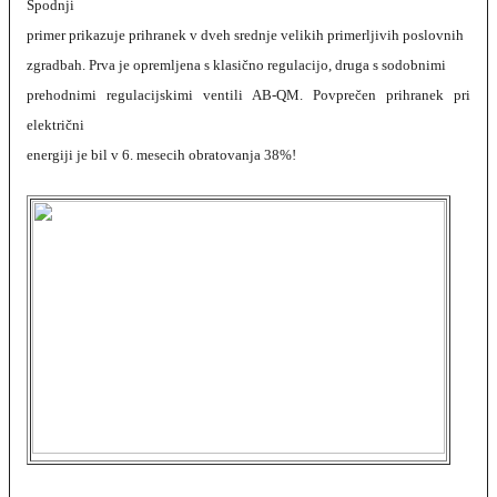
Spodnji
primer prikazuje prihranek v dveh srednje velikih primerljivih poslovnih
zgradbah. Prva je opremljena s klasično regulacijo, druga s sodobnimi
prehodnimi regulacijskimi ventili AB-QM. Povprečen prihranek pri
električni
energiji je bil v 6. mesecih obratovanja 38%!