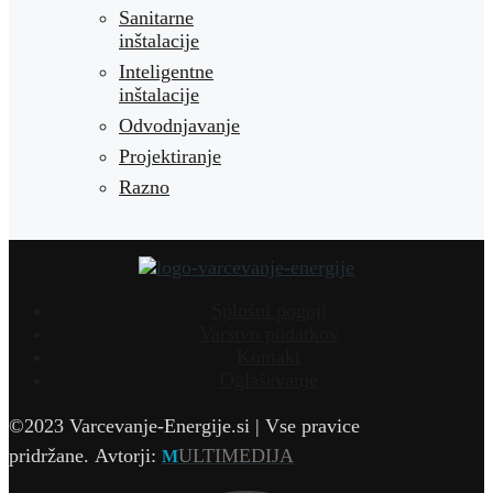
Sanitarne
inštalacije
Inteligentne
inštalacije
Odvodnjavanje
Projektiranje
Razno
Splošni pogoji
Varstvo podatkov
Kontakt
Oglaševanje
©2023 Varcevanje-Energije.si | Vse pravice
pridržane.
Avtorji:
ULTIMEDIJA
M