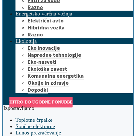
Filtri za vodo
Razno
Energetsko varčna vožnja
Električni avto
Hibridna vozila
Razno
Ekologija
Eko inovacije
Napredne tehnologije
Eko-nasveti
Ekološka zavest
Komunalna energetika
Okolje in zdravje
Dogodki
HITRO DO UGODNE PONUDBE
Izpostavljamo
Toplotne črpalke
Sončne elektrarne
Lunos prezračevanje