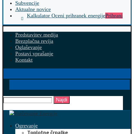
Subvencije
Aktualne novice
Kalkulator Oceni prihranek energije
Prihrani
Predstavitev medija
Brezplačna revija
Oglaševanje
Postavi vprašanje
Kontakt
Najdi
Ogrevanje
Toplotne črpalke