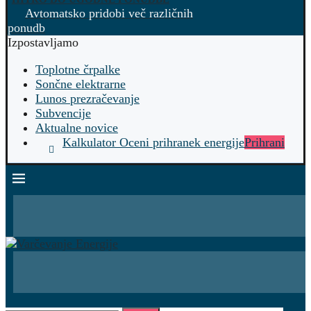
Avtomatsko pridobi več različnih
ponudb
Izpostavljamo
Toplotne črpalke
Sončne elektrarne
Lunos prezračevanje
Subvencije
Aktualne novice
Kalkulator Oceni prihranek energije
Prihrani