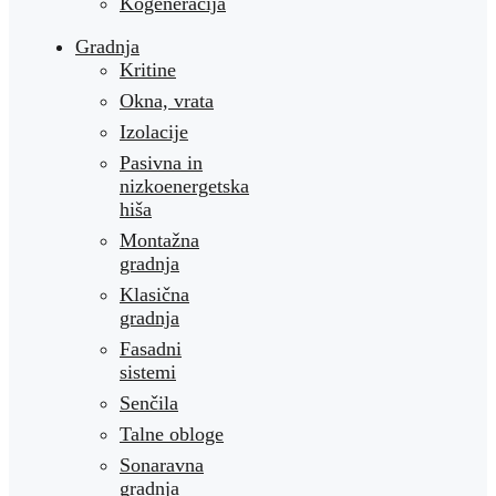
Kogeneracija
Gradnja
Kritine
Okna, vrata
Izolacije
Pasivna in
nizkoenergetska
hiša
Montažna
gradnja
Klasična
gradnja
Fasadni
sistemi
Senčila
Talne obloge
Sonaravna
gradnja