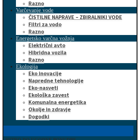
Razno
Varčevanje vode
ČISTILNE NAPRAVE – ZBIRALNIKI VODE
Filtri za vodo
Razno
Energetsko varčna vožnja
Električni avto
Hibridna vozila
Razno
Ekologija
Eko inovacije
Napredne tehnologije
Eko-nasveti
Ekološka zavest
Komunalna energetika
Okolje in zdravje
Dogodki
HITRO DO UGODNE PONUDBE