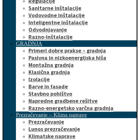
Regulacije
Sanitarne inštalacije
Vodovodne inštalacije
Inteligentne inštalacije
Odvodnjavanje
Razno-inštalacije
GRADNJA
Primeri dobre prakse – gradnja
Pasivna in nizkoenergijska hiša
Montažna gradnja
Klasična gradnja
Izolacije
Barve in fasade
Stavbno pohištvo
Napredne gradbene rešitve
Razno-energetsko varčna gradnja
Prezračevanje – Klima naprave
Prezračevanje
Lunos prezračevanje
Klimatske naprave