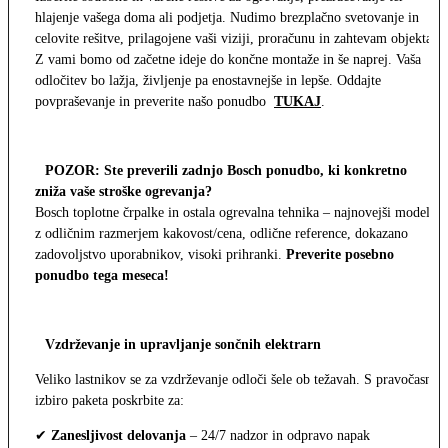
hlajenje vašega doma ali podjetja. Nudimo brezplačno svetovanje in
celovite rešitve, prilagojene vaši viziji, proračunu in zahtevam objekta.
Z vami bomo od začetne ideje do končne montaže in še naprej. Vaša
odločitev bo lažja, življenje pa enostavnejše in lepše. Oddajte
povpraševanje in preverite našo ponudbo
TUKAJ
.
POZOR: Ste preverili zadnjo Bosch ponudbo, ki konkretno
zniža vaše stroške ogrevanja?
Bosch toplotne črpalke in ostala ogrevalna tehnika – najnovejši modeli
z odličnim razmerjem kakovost/cena, odlične reference, dokazano
zadovoljstvo uporabnikov, visoki prihranki.
Preverite posebno
ponudbo tega meseca!
Vzdrževanje in upravljanje sončnih elektrarn
Veliko lastnikov se za vzdrževanje odloči šele ob težavah. S pravočasno
izbiro paketa poskrbite za:
✔
Zanesljivost delovanja
– 24/7 nadzor in odpravo napak