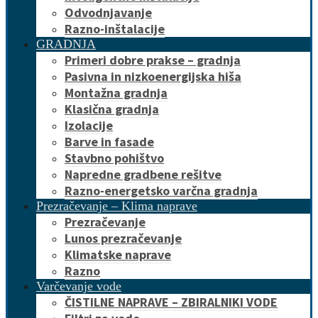
Odvodnjavanje
Razno-inštalacije
GRADNJA
Primeri dobre prakse – gradnja
Pasivna in nizkoenergijska hiša
Montažna gradnja
Klasična gradnja
Izolacije
Barve in fasade
Stavbno pohištvo
Napredne gradbene rešitve
Razno-energetsko varčna gradnja
Prezračevanje – Klima naprave
Prezračevanje
Lunos prezračevanje
Klimatske naprave
Razno
Varčevanje vode
ČISTILNE NAPRAVE – ZBIRALNIKI VODE