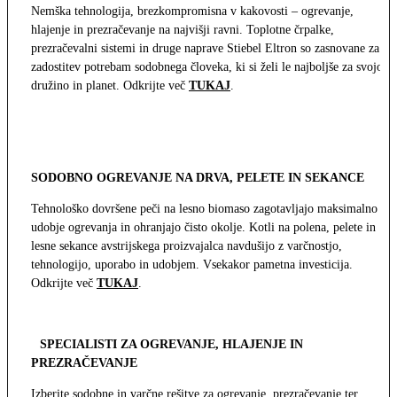
Nemška tehnologija, brezkompromisna v kakovosti – ogrevanje,
hlajenje in prezračevanje na najvišji ravni. Toplotne črpalke,
prezračevalni sistemi in druge naprave Stiebel Eltron so zasnovane za
zadostitev potrebam sodobnega človeka, ki si želi le najboljše za svojo
družino in planet. Odkrijte več
TUKAJ
.
SODOBNO OGREVANJE NA DRVA, PELETE IN SEKANCE
Tehnološko dovršene peči na lesno biomaso zagotavljajo maksimalno
udobje ogrevanja in ohranjajo čisto okolje. Kotli na polena, pelete in
lesne sekance avstrijskega proizvajalca navdušijo z varčnostjo,
tehnologijo, uporabo in udobjem. Vsekakor pametna investicija.
Odkrijte več
TUKAJ
.
SPECIALISTI ZA OGREVANJE, HLAJENJE IN
PREZRAČEVANJE
Izberite sodobne in varčne rešitve za ogrevanje, prezračevanje ter