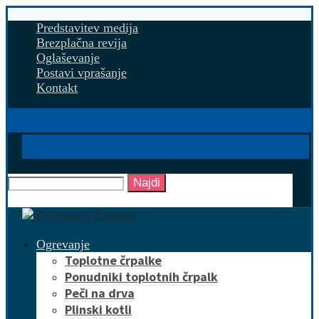
Predstavitev medija
Brezplačna revija
Oglaševanje
Postavi vprašanje
Kontakt
Najdi
Ogrevanje
Toplotne črpalke
Ponudniki toplotnih črpalk
Peči na drva
Plinski kotli