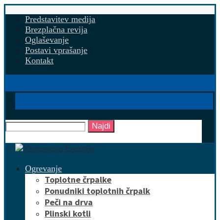
Predstavitev medija
Brezplačna revija
Oglaševanje
Postavi vprašanje
Kontakt
Najdi
Ogrevanje
Toplotne črpalke
Ponudniki toplotnih črpalk
Peči na drva
Plinski kotli