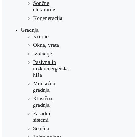
Sončne
elektrarne
Kogeneracija
Gradnja
Kritine
Okna, vrata
Izolacije
Pasivna in
nizkoenergetska
hiša
Montažna
gradnja
Klasična
gradnja
Fasadni
sistemi
Senčila
Talne obloge