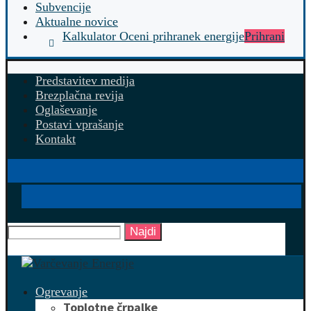
Subvencije
Aktualne novice
Kalkulator Oceni prihranek energije
Prihrani
Predstavitev medija
Brezplačna revija
Oglaševanje
Postavi vprašanje
Kontakt
Najdi
Ogrevanje
Toplotne črpalke