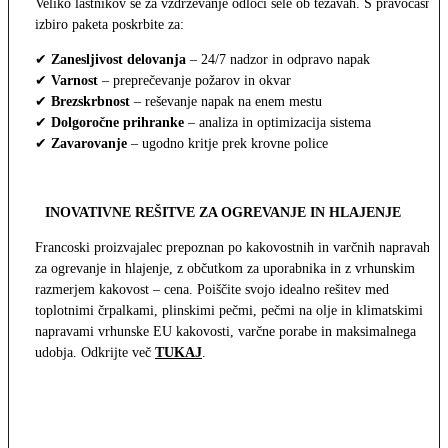
Veliko lastnikov se za vzdrževanje odloči šele ob težavah. S pravočasno
izbiro paketa poskrbite za:
✔
Zanesljivost delovanja
– 24/7 nadzor in odpravo napak
✔
Varnost
– preprečevanje požarov in okvar
✔
Brezskrbnost
– reševanje napak na enem mestu
✔
Dolgoročne prihranke
– analiza in optimizacija sistema
✔
Zavarovanje
– ugodno kritje prek krovne police
INOVATIVNE REŠITVE ZA OGREVANJE IN HLAJENJE
Francoski proizvajalec prepoznan po kakovostnih in varčnih napravah
za ogrevanje in hlajenje, z občutkom za uporabnika in z vrhunskim
razmerjem kakovost – cena. Poiščite svojo idealno rešitev med
toplotnimi črpalkami, plinskimi pečmi, pečmi na olje in klimatskimi
napravami vrhunske EU kakovosti, varčne porabe in maksimalnega
udobja. Odkrijte več
TUKAJ
.