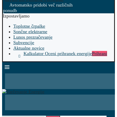
Avtomatsko pridobi več različnih
ponudb
Izpostavljamo
Toplotne črpalke
Sončne elektrarne
Lunos prezračevanje
Subvencije
Aktualne novice
Kalkulator Oceni prihranek energije
Prihrani