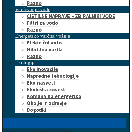
Razno
Varčevanje vode
ČISTILNE NAPRAVE – ZBIRALNIKI VODE
Filtri za vodo
Razno
Energetsko varčna vožnja
Električni avto
Hibridna vozila
Razno
Ekologija
Eko inovacije
Napredne tehnologije
Eko-nasveti
Ekološka zavest
Komunalna energetika
Okolje in zdravje
Dogodki
HITRO DO UGODNE PONUDBE