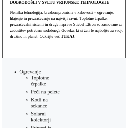
DOBRODOŠLI V SVETU VRHUNSKE TEHNOLOGIJE
Nemška tehnologija, brezkompromisna v kakovosti – ogrevanje,
hlajenje in prezračevanje na najvišji ravni. Toplotne črpalke,
prezračevalni sistemi in druge naprave Stiebel Eltron so zasnovane za
zadostitev potrebam sodobnega človeka, ki si želi le najboljše za svojo
družino in planet. Odkrijte več
TUKAJ
.
Ogrevanje
Toplotne
črpalke
Peči na pelete
Kotli na
sekance
Solarni
kolektorji
Primeri iz