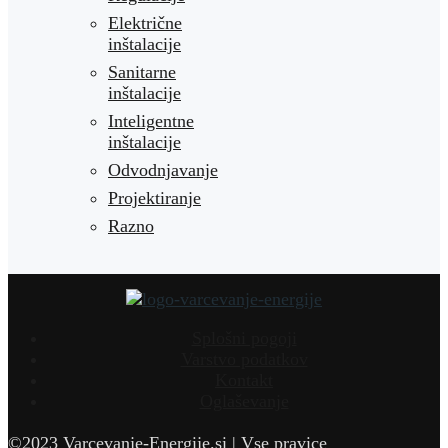
Električne
inštalacije
Sanitarne
inštalacije
Inteligentne
inštalacije
Odvodnjavanje
Projektiranje
Razno
Splošni pogoji
Varstvo podatkov
Kontakt
Oglaševanje
©2023 Varcevanje-Energije.si | Vse pravice