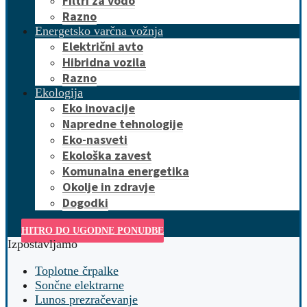
Filtri za vodo
Razno
Energetsko varčna vožnja
Električni avto
Hibridna vozila
Razno
Ekologija
Eko inovacije
Napredne tehnologije
Eko-nasveti
Ekološka zavest
Komunalna energetika
Okolje in zdravje
Dogodki
HITRO DO UGODNE PONUDBE
Izpostavljamo
Toplotne črpalke
Sončne elektrarne
Lunos prezračevanje