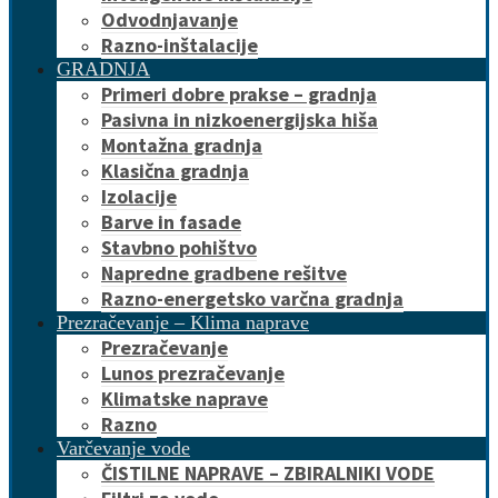
Odvodnjavanje
Razno-inštalacije
GRADNJA
Primeri dobre prakse – gradnja
Pasivna in nizkoenergijska hiša
Montažna gradnja
Klasična gradnja
Izolacije
Barve in fasade
Stavbno pohištvo
Napredne gradbene rešitve
Razno-energetsko varčna gradnja
Prezračevanje – Klima naprave
Prezračevanje
Lunos prezračevanje
Klimatske naprave
Razno
Varčevanje vode
ČISTILNE NAPRAVE – ZBIRALNIKI VODE