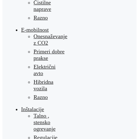
Čistilne
naprave
Razno
E-mobilnost
Onesnaževanje
z CO2
Primeri dobre
prakse
Električni
avto
Hibridna
vozila
Razno
Inštalacije
Talno ,
stensko
ogrevanje
Regulacije