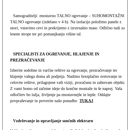
Samograditelji: enostavno TALNO ogrevanje – SUHOMONTAŽNO
TALNO ogrevanje (izdelano v 4 h). Na izolacijo položimo panele z
utori, vstavimo cevi in prekrijemo z izravnalno maso. Odlično tudi za
lesene strope ter pri pomanjkanju višine tal.
SPECIALISTI ZA OGREVANJE, HLAJENJE IN
PREZRAČEVANJE
Izberite sodobne in varčne rešitve za ogrevanje, prezračevanje ter
hlajenje vašega doma ali podjetja. Nudimo brezplačno svetovanje in
celovite rešitve, prilagojene vaši viziji, proračunu in zahtevam objekta.
Z vami bomo od začetne ideje do končne montaže in še naprej. Vaša
odločitev bo lažja, življenje pa enostavnejše in lepše. Oddajte
povpraševanje in preverite našo ponudbo
TUKAJ
.
Vzdrževanje in upravljanje sončnih elektrarn