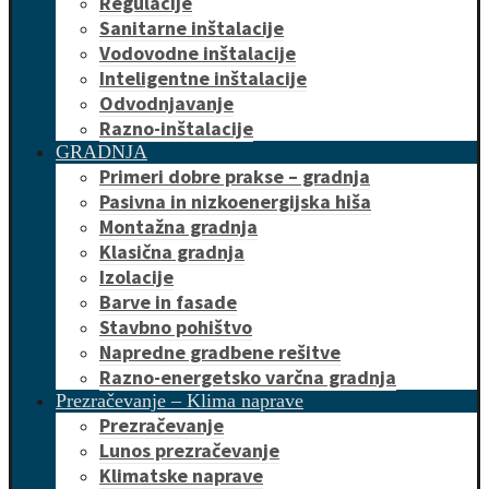
Regulacije
Sanitarne inštalacije
Vodovodne inštalacije
Inteligentne inštalacije
Odvodnjavanje
Razno-inštalacije
GRADNJA
Primeri dobre prakse – gradnja
Pasivna in nizkoenergijska hiša
Montažna gradnja
Klasična gradnja
Izolacije
Barve in fasade
Stavbno pohištvo
Napredne gradbene rešitve
Razno-energetsko varčna gradnja
Prezračevanje – Klima naprave
Prezračevanje
Lunos prezračevanje
Klimatske naprave