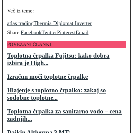
Več iz teme:
atlas trading
Thermia Diplomat Inverter
Share
Facebook
Twitter
Pinterest
Email
POVEZANI ČLANKI
Toplotna črpalka Fujitsu: kako dobra
izbira je High...
Izračun moči toplotne črpalke
Hlajenje s toplotno črpalko: zakaj so
sodobne toplotne...
Toplotna črpalka za sanitarno vodo – cena
zadnjih...
Daikin Altherma 3 MT: