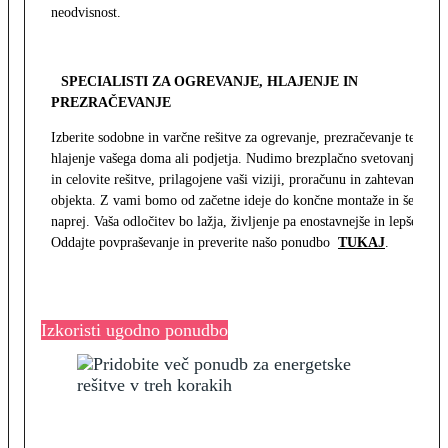
neodvisnost.
SPECIALISTI ZA OGREVANJE, HLAJENJE IN
PREZRAČEVANJE
Izberite sodobne in varčne rešitve za ogrevanje, prezračevanje ter
hlajenje vašega doma ali podjetja. Nudimo brezplačno svetovanje
in celovite rešitve, prilagojene vaši viziji, proračunu in zahtevam
objekta. Z vami bomo od začetne ideje do končne montaže in še
naprej. Vaša odločitev bo lažja, življenje pa enostavnejše in lepše.
Oddajte povpraševanje in preverite našo ponudbo
TUKAJ
.
Izkoristi ugodno ponudbo