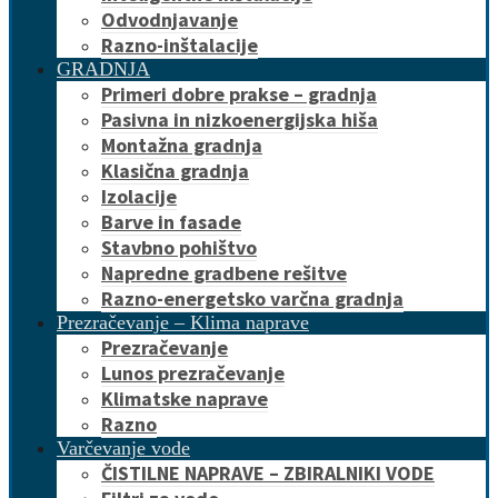
Odvodnjavanje
Razno-inštalacije
GRADNJA
Primeri dobre prakse – gradnja
Pasivna in nizkoenergijska hiša
Montažna gradnja
Klasična gradnja
Izolacije
Barve in fasade
Stavbno pohištvo
Napredne gradbene rešitve
Razno-energetsko varčna gradnja
Prezračevanje – Klima naprave
Prezračevanje
Lunos prezračevanje
Klimatske naprave
Razno
Varčevanje vode
ČISTILNE NAPRAVE – ZBIRALNIKI VODE