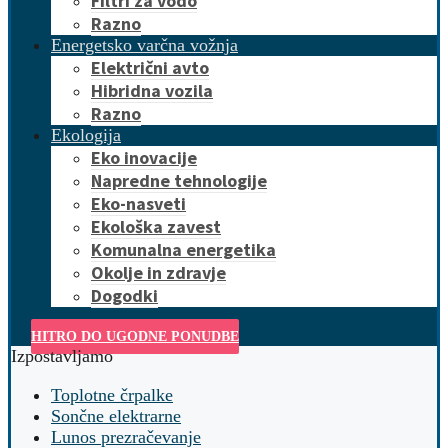
Filtri za vodo
Razno
Energetsko varčna vožnja
Električni avto
Hibridna vozila
Razno
Ekologija
Eko inovacije
Napredne tehnologije
Eko-nasveti
Ekološka zavest
Komunalna energetika
Okolje in zdravje
Dogodki
HITRO DO UGODNE PONUDBE
Izpostavljamo
Toplotne črpalke
Sončne elektrarne
Lunos prezračevanje