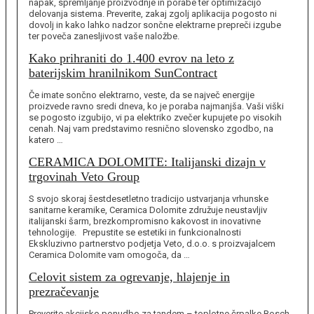
napak, spremljanje proizvodnje in porabe ter optimizacijo
delovanja sistema. Preverite, zakaj zgolj aplikacija pogosto ni
dovolj in kako lahko nadzor sončne elektrarne prepreči izgube
ter poveča zanesljivost vaše naložbe.
Kako prihraniti do 1.400 evrov na leto z
baterijskim hranilnikom SunContract
Če imate sončno elektrarno, veste, da se največ energije
proizvede ravno sredi dneva, ko je poraba najmanjša. Vaši viški
se pogosto izgubijo, vi pa elektriko zvečer kupujete po visokih
cenah. Naj vam predstavimo resnično slovensko zgodbo, na
katero …
CERAMICA DOLOMITE: Italijanski dizajn v
trgovinah Veto Group
S svojo skoraj šestdesetletno tradicijo ustvarjanja vrhunske
sanitarne keramike, Ceramica Dolomite združuje neustavljiv
italijanski šarm, brezkompromisno kakovost in inovativne
tehnologije. Prepustite se estetiki in funkcionalnosti
Ekskluzivno partnerstvo podjetja Veto, d.o.o. s proizvajalcem
Ceramica Dolomite vam omogoča, da …
Celovit sistem za ogrevanje, hlajenje in
prezračevanje
Preverite akcijsko ponudbo za tandem – toplotne črpalke Bosch