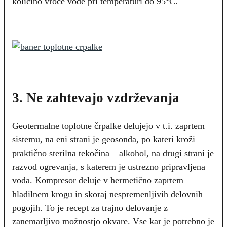
količino vroče vode pri temperaturi do 95°C.
3. Ne zahtevajo vzdrževanja
Geotermalne toplotne črpalke delujejo v t.i. zaprtem
sistemu, na eni strani je geosonda, po kateri kroži
praktično sterilna tekočina – alkohol, na drugi strani je
razvod ogrevanja, s katerem je ustrezno pripravljena
voda. Kompresor deluje v hermetično zaprtem
hladilnem krogu in skoraj nespremenljivih delovnih
pogojih. To je recept za trajno delovanje z
zanemarljivo možnostjo okvare. Vse kar je potrebno je