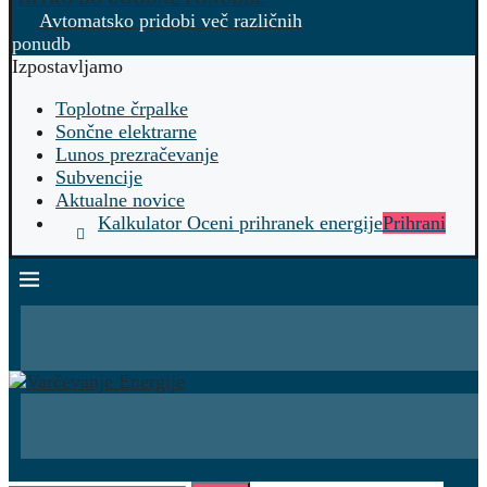
Avtomatsko pridobi več različnih
ponudb
Izpostavljamo
Toplotne črpalke
Sončne elektrarne
Lunos prezračevanje
Subvencije
Aktualne novice
Kalkulator Oceni prihranek energije
Prihrani