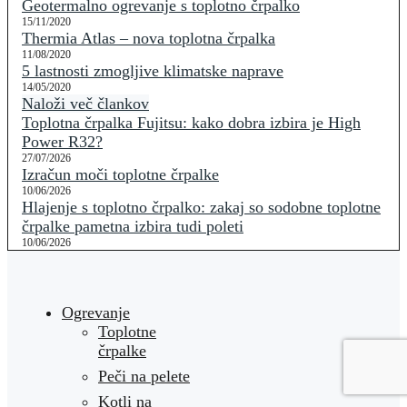
Geotermalno ogrevanje s toplotno črpalko
15/11/2020
Thermia Atlas – nova toplotna črpalka
11/08/2020
5 lastnosti zmogljive klimatske naprave
14/05/2020
Naloži več člankov
Toplotna črpalka Fujitsu: kako dobra izbira je High
Power R32?
27/07/2026
Izračun moči toplotne črpalke
10/06/2026
Hlajenje s toplotno črpalko: zakaj so sodobne toplotne
črpalke pametna izbira tudi poleti
10/06/2026
Ogrevanje
Toplotne
črpalke
Peči na pelete
Kotli na