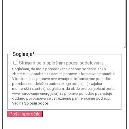
Soglasje
*
Strinjam se s splošnim pogoji sodelovanja
Soglašam, da moje posredovane osebne podatke lahko
zberete in uporabite za namen priprave informativne ponudbe.
V kolikor je za pripravo svetovanja ali informativne ponudbe
potrebna soudeležba partnerskega podjetja (izvajalca
monterskih storitev), soglašam, da obdelovalec (spletni portal
www.varcevanje-energije.si) za pripravo ponudbe posreduje
oddano povpraševanje ustreznemu partnerskemu podjetju.
Več na
Splošni pogojii