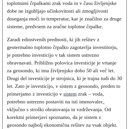
toplotnimi črpalkami zrak voda in v času življenjske
dobe ne izgubljajo učinkovitosti ali zmogljivosti
doseganja moči in temperatur, kar je značilno za druge
sisteme, predvsem za zračne toplotne črpalke.
Zaradi edinstvenih prednosti, ki jih rešitev z
geotermalno toplotno črpalko zagotavlja investitorju,
je potrebno investicijo v tak sistem ustrezno
obravnavati. Približno polovica investicije je vrtanje
za geosondo, ki ima življenjsko dobo 50 ali več let.
Drugi del investicije je strojnica, ki je trajna tudi do 30
let. Zato je investicijo, v sistem z geosondo, preden to
primerjamo z investicijo v
sistem
zrak – voda,
potrebno ustrezno postaviti na isti imenovalec,
vključno s stroški obratovanja in vzdrževanja. Od
korektni primerjavi spoznamo, da je sistem z
geosondo najbolj ekonomična rešitev za vsak objekt.