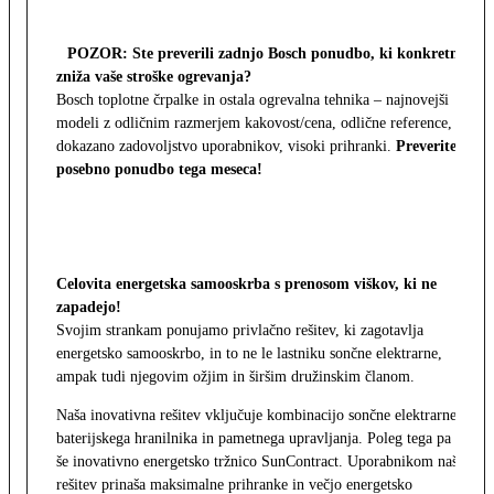
POZOR: Ste preverili zadnjo Bosch ponudbo, ki konkretno
zniža vaše stroške ogrevanja?
Bosch toplotne črpalke in ostala ogrevalna tehnika – najnovejši
modeli z odličnim razmerjem kakovost/cena, odlične reference,
dokazano zadovoljstvo uporabnikov, visoki prihranki.
Preverite
posebno ponudbo tega meseca!
Celovita energetska samooskrba s prenosom viškov, ki ne
zapadejo!
Svojim strankam ponujamo privlačno rešitev, ki zagotavlja
energetsko samooskrbo, in to ne le lastniku sončne elektrarne,
ampak tudi njegovim ožjim in širšim družinskim članom.
Naša inovativna rešitev vključuje kombinacijo sončne elektrarne,
baterijskega hranilnika in pametnega upravljanja. Poleg tega pa
še inovativno energetsko tržnico SunContract. Uporabnikom naša
rešitev prinaša maksimalne prihranke in večjo energetsko