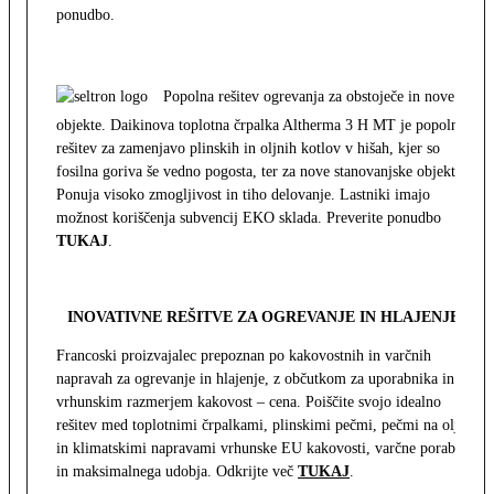
ponudbo.
Popolna rešitev ogrevanja za obstoječe in nove
objekte. Daikinova toplotna črpalka Altherma 3 H MT je popolna
rešitev za zamenjavo plinskih in oljnih kotlov v hišah, kjer so
fosilna goriva še vedno pogosta, ter za nove stanovanjske objekte.
Ponuja visoko zmogljivost in tiho delovanje. Lastniki imajo
možnost koriščenja subvencij EKO sklada. Preverite ponudbo
TUKAJ
.
INOVATIVNE REŠITVE ZA OGREVANJE IN HLAJENJE
Francoski proizvajalec prepoznan po kakovostnih in varčnih
napravah za ogrevanje in hlajenje, z občutkom za uporabnika in z
vrhunskim razmerjem kakovost – cena. Poiščite svojo idealno
rešitev med toplotnimi črpalkami, plinskimi pečmi, pečmi na olje
in klimatskimi napravami vrhunske EU kakovosti, varčne porabe
in maksimalnega udobja. Odkrijte več
TUKAJ
.