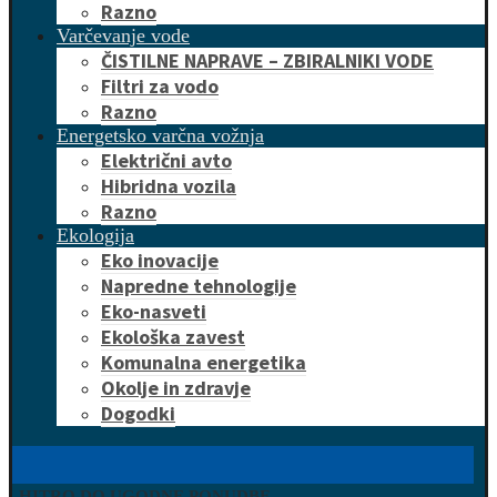
Razno
Varčevanje vode
ČISTILNE NAPRAVE – ZBIRALNIKI VODE
Filtri za vodo
Razno
Energetsko varčna vožnja
Električni avto
Hibridna vozila
Razno
Ekologija
Eko inovacije
Napredne tehnologije
Eko-nasveti
Ekološka zavest
Komunalna energetika
Okolje in zdravje
Dogodki
HITRO DO UGODNE PONUDBE