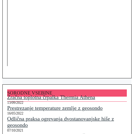
SORODNE VSEBINE
Zračna toplotna črpalka Thermia Athena
13/09/2022
Prestrezanje temperature zemlje z geosondo
16/05/2022
Odlična praksa ogrevanja dvostanovanjske hiše z
geosondo
07/10/2021