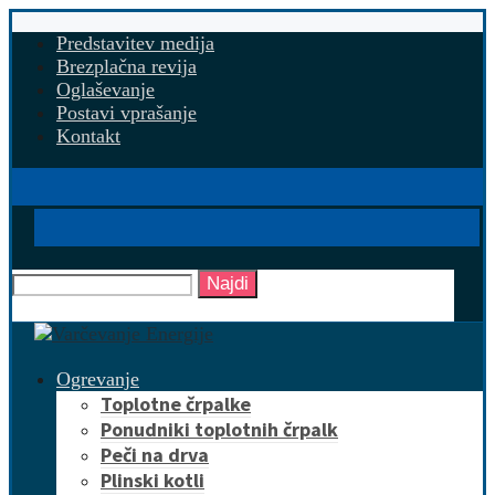
Predstavitev medija
Brezplačna revija
Oglaševanje
Postavi vprašanje
Kontakt
Najdi
Ogrevanje
Toplotne črpalke
Ponudniki toplotnih črpalk
Peči na drva
Plinski kotli