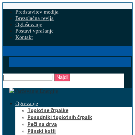
Predstavitev medija
Brezplačna revija
Oglaševanje
Postavi vprašanje
Kontakt
Najdi
Ogrevanje
Toplotne črpalke
Ponudniki toplotnih črpalk
Peči na drva
Plinski kotli