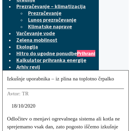
Prezračevanje – klimatizacija
Prezračevanje
Lunos prezračevanje
Klimatske naprave
Varčevanje vode
Zelena mobilnost
Ekologija
Hitro do ugodne ponudbe
Prihrani
Kalkulator prihranka energije
Arhiv revij
Izkušnje uporabnika – iz plina na toplotno črpalko
Avtor: TR
18/10/2020
Odločitev o menjavi ogrevalnega sistema ali kotla ne
sprejemamo vsak dan, zato pogosto iščemo izkušnje