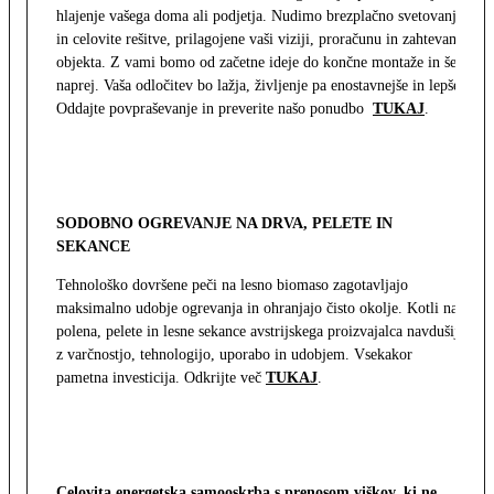
hlajenje vašega doma ali podjetja. Nudimo brezplačno svetovanje
in celovite rešitve, prilagojene vaši viziji, proračunu in zahtevam
objekta. Z vami bomo od začetne ideje do končne montaže in še
naprej. Vaša odločitev bo lažja, življenje pa enostavnejše in lepše.
Oddajte povpraševanje in preverite našo ponudbo
TUKAJ
.
SODOBNO OGREVANJE NA DRVA, PELETE IN
SEKANCE
Tehnološko dovršene peči na lesno biomaso zagotavljajo
maksimalno udobje ogrevanja in ohranjajo čisto okolje. Kotli na
polena, pelete in lesne sekance avstrijskega proizvajalca navdušijo
z varčnostjo, tehnologijo, uporabo in udobjem. Vsekakor
pametna investicija. Odkrijte več
TUKAJ
.
Celovita energetska samooskrba s prenosom viškov, ki ne