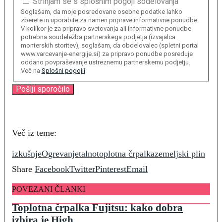
Strinjam se s splošnim pogoji sodelovanja
Soglašam, da moje posredovane osebne podatke lahko
zberete in uporabite za namen priprave informativne ponudbe.
V kolikor je za pripravo svetovanja ali informativne ponudbe
potrebna soudeležba partnerskega podjetja (izvajalca
monterskih storitev), soglašam, da obdelovalec (spletni portal
www.varcevanje-energije.si) za pripravo ponudbe posreduje
oddano povpraševanje ustreznemu partnerskemu podjetju.
Več na
Splošni pogojii
Več iz teme:
izkušnje
Ogrevanje
talno
toplotna črpalka
zemeljski plin
Share
Facebook
Twitter
Pinterest
Email
POVEZANI ČLANKI
Toplotna črpalka Fujitsu: kako dobra
izbira je High...