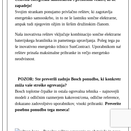
zapadejo!
Svojim strankam ponujamo privlačno rešitev, ki zagotavlja
energetsko samooskrbo, in to ne le lastniku sončne elektrarne,
ampak tudi njegovim ožjim in širšim družinskim članom.
Naša inovativna rešitev vključuje kombinacijo sončne elektrarne,
baterijskega hranilnika in pametnega upravljanja. Poleg tega pa
še inovativno energetsko tržnico SunContract. Uporabnikom naša
rešitev prinaša maksimalne prihranke in večjo energetsko
neodvisnost.
POZOR: Ste preverili zadnjo Bosch ponudbo, ki konkretno
zniža vaše stroške ogrevanja?
Bosch toplotne črpalke in ostala ogrevalna tehnika – najnovejši
modeli z odličnim razmerjem kakovost/cena, odlične reference,
dokazano zadovoljstvo uporabnikov, visoki prihranki.
Preverite
posebno ponudbo tega meseca!