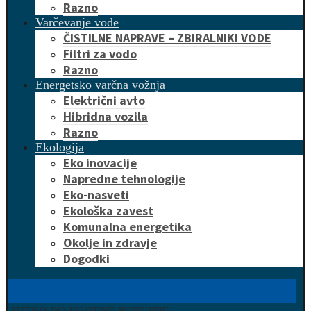
Razno
Varčevanje vode
ČISTILNE NAPRAVE – ZBIRALNIKI VODE
Filtri za vodo
Razno
Energetsko varčna vožnja
Električni avto
Hibridna vozila
Razno
Ekologija
Eko inovacije
Napredne tehnologije
Eko-nasveti
Ekološka zavest
Komunalna energetika
Okolje in zdravje
Dogodki
HITRO DO UGODNE PONUDBE