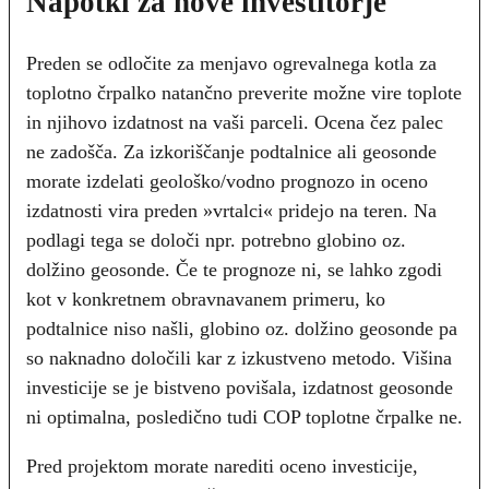
Napotki za nove investitorje
Preden se odločite za menjavo ogrevalnega kotla za
toplotno črpalko natančno preverite možne vire toplote
in njihovo izdatnost na vaši parceli. Ocena čez palec
ne zadošča. Za izkoriščanje podtalnice ali geosonde
morate izdelati geološko/vodno prognozo in oceno
izdatnosti vira preden »vrtalci« pridejo na teren. Na
podlagi tega se določi npr. potrebno globino oz.
dolžino geosonde. Če te prognoze ni, se lahko zgodi
kot v konkretnem obravnavanem primeru, ko
podtalnice niso našli, globino oz. dolžino geosonde pa
so naknadno določili kar z izkustveno metodo. Višina
investicije se je bistveno povišala, izdatnost geosonde
ni optimalna, posledično tudi COP toplotne črpalke ne.
Pred projektom morate narediti oceno investicije,