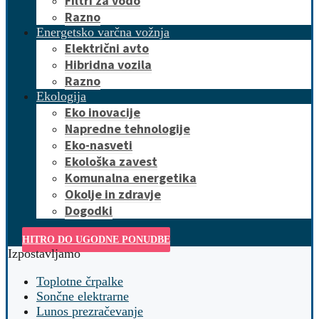
Filtri za vodo
Razno
Energetsko varčna vožnja
Električni avto
Hibridna vozila
Razno
Ekologija
Eko inovacije
Napredne tehnologije
Eko-nasveti
Ekološka zavest
Komunalna energetika
Okolje in zdravje
Dogodki
HITRO DO UGODNE PONUDBE
Izpostavljamo
Toplotne črpalke
Sončne elektrarne
Lunos prezračevanje