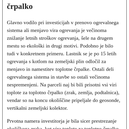
črpalko
Glavno vodilo pri investicijah v prenovo ogrevalnega
sistema ali menjavo vira ogrevanja je večinoma
znižanje letnih stroškov ogrevanja, šele na drugem
mestu so ekološki in drugi motivi. Podobno je bilo
tudi v konkretnem primeru. Lastnik se je po 15 letih
ogrevanja s kotlom na zemeljski plin odločil za
menjavo in namestitev toplotne črpalke. Ostali deli
ogrevalnega sistema in stavbe so ostali večinoma
nespremenjeni. Na parceli naj bi bili prisotni vsi viri
toplote za toplotno črpalko (zrak, zemlja, podtalnica),
vendar so na koncu okoliščine pripeljale do geosonde,
vertikalni zemeljski kolektor.
Prvotna namera investitorja je bila sicer prestrezanje
okoliškega zraka, kot vira toplote za toplotno črpalko,