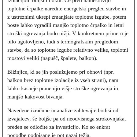
izolacijoin boljšimi okni. Če pred namestitvijo
toplotne črpalke naredite energetski pregled stavbe in
z ustreznimi ukrepi zmanjšate toplotne izgube, potem
boste lahko vgradili manjšo toplotno črpalko in letni
stroški ogrevanja bodo nižji. V konkretnem primeru je
bilo ugotovljeno, tudi s termografskim pregledom
stavbe, da so toplotne izgube relativno velike, toplotni
mostovi veliki (napušč, špalete, balkon).
Bližnjice, ki se jih poslužujemo pri obnovi (npr.
balkon brez toplotne izolacije iz vseh strani), nam
lahko kasneje pomenijo višje stroške ogrevanja in
manjšo kakovost bivanja.
Navedene izračune in analize zahtevajte bodisi od
izvajalcev, še boljše pa od neodvisnega strokovnjaka,
preden se odločite za investicijo. Ko so enkrat
pogodbe podpisane je pot nazaj težja.