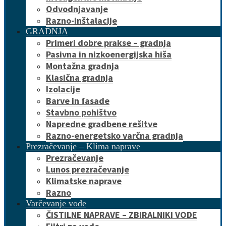
Odvodnjavanje
Razno-inštalacije
GRADNJA
Primeri dobre prakse – gradnja
Pasivna in nizkoenergijska hiša
Montažna gradnja
Klasična gradnja
Izolacije
Barve in fasade
Stavbno pohištvo
Napredne gradbene rešitve
Razno-energetsko varčna gradnja
Prezračevanje – Klima naprave
Prezračevanje
Lunos prezračevanje
Klimatske naprave
Razno
Varčevanje vode
ČISTILNE NAPRAVE – ZBIRALNIKI VODE