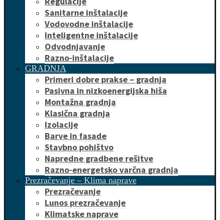
Regulacije
Sanitarne inštalacije
Vodovodne inštalacije
Inteligentne inštalacije
Odvodnjavanje
Razno-inštalacije
GRADNJA
Primeri dobre prakse – gradnja
Pasivna in nizkoenergijska hiša
Montažna gradnja
Klasična gradnja
Izolacije
Barve in fasade
Stavbno pohištvo
Napredne gradbene rešitve
Razno-energetsko varčna gradnja
Prezračevanje – Klima naprave
Prezračevanje
Lunos prezračevanje
Klimatske naprave