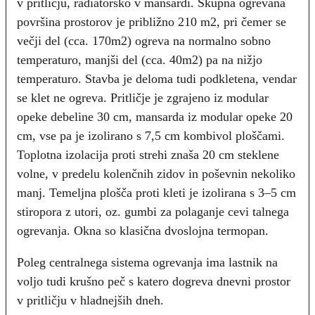
v pritličju, radiatorsko v mansardi. Skupna ogrevana
površina prostorov je približno 210 m2, pri čemer se
večji del (cca. 170m2) ogreva na normalno sobno
temperaturo, manjši del (cca. 40m2) pa na nižjo
temperaturo. Stavba je deloma tudi podkletena, vendar
se klet ne ogreva. Pritličje je zgrajeno iz modular
opeke debeline 30 cm, mansarda iz modular opeke 20
cm, vse pa je izolirano s 7,5 cm kombivol ploščami.
Toplotna izolacija proti strehi znaša 20 cm steklene
volne, v predelu kolenčnih zidov in poševnin nekoliko
manj. Temeljna plošča proti kleti je izolirana s 3–5 cm
stiropora z utori, oz. gumbi za polaganje cevi talnega
ogrevanja. Okna so klasična dvoslojna termopan.
Poleg centralnega sistema ogrevanja ima lastnik na
voljo tudi krušno peč s katero dogreva dnevni prostor
v pritličju v hladnejših dneh.