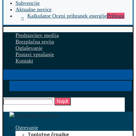
Subvencije
Aktualne novice
Kalkulator Oceni prihranek energije
Prihrani
Predstavitev medija
Brezplačna revija
Oglaševanje
Postavi vprašanje
Kontakt
Najdi
Ogrevanje
Toplotne črpalke