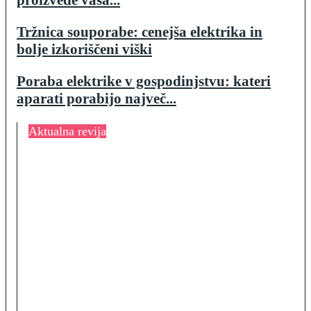
Tržnica souporabe: cenejša elektrika in
bolje izkoriščeni viški
Poraba elektrike v gospodinjstvu: kateri
aparati porabijo največ...
Aktualna revija