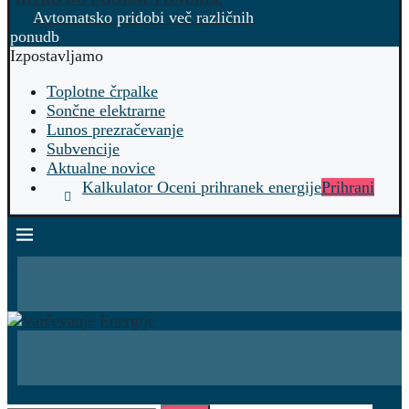
Avtomatsko pridobi več različnih
ponudb
Izpostavljamo
Toplotne črpalke
Sončne elektrarne
Lunos prezračevanje
Subvencije
Aktualne novice
Kalkulator Oceni prihranek energije
Prihrani