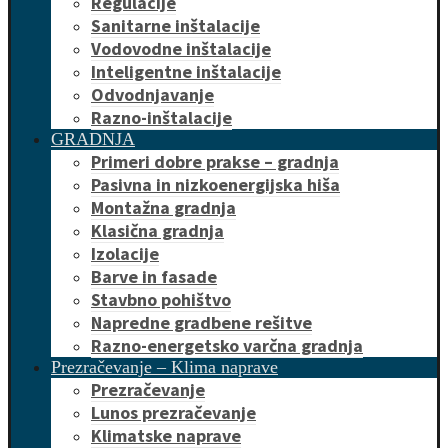
Regulacije
Sanitarne inštalacije
Vodovodne inštalacije
Inteligentne inštalacije
Odvodnjavanje
Razno-inštalacije
GRADNJA
Primeri dobre prakse – gradnja
Pasivna in nizkoenergijska hiša
Montažna gradnja
Klasična gradnja
Izolacije
Barve in fasade
Stavbno pohištvo
Napredne gradbene rešitve
Razno-energetsko varčna gradnja
Prezračevanje – Klima naprave
Prezračevanje
Lunos prezračevanje
Klimatske naprave