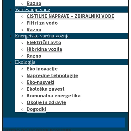
Razno
Varčevanje vode
ČISTILNE NAPRAVE – ZBIRALNIKI VODE
Filtri za vodo
Razno
Energetsko varčna vožnja
Električni avto
Hibridna vozila
Razno
Ekologija
Eko inovacije
Napredne tehnologije
Eko-nasveti
Ekološka zavest
Komunalna energetika
Okolje in zdravje
Dogodki
HITRO DO UGODNE PONUDBE