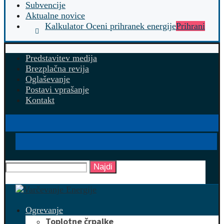
Subvencije
Aktualne novice
Kalkulator Oceni prihranek energije
Prihrani
Predstavitev medija
Brezplačna revija
Oglaševanje
Postavi vprašanje
Kontakt
Najdi
Ogrevanje
Toplotne črpalke