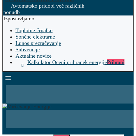
Avtomatsko pridobi več različnih
ponudb
Izpostavljamo
Toplotne črpalke
Sončne elektrarne
Lunos prezračevanje
Subvencije
Aktualne novice
Kalkulator Oceni prihranek energije
Prihrani