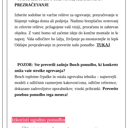
PREZRAČEVANJE
Izberite sodobne in varčne rešitve za ogrevanje, prezračevanje ter
hlajenje vašega doma ali podjetja. Nudimo brezplačno svetovanje
in celovite rešitve, prilagojene vaši viziji, proračunu in zahtevam
objekta. Z vami bomo od začetne ideje do končne montaže in še
naprej. Vaša odločitev bo lažja, življenje pa enostavnejše in lepše.
Oddajte povpraševanje in preverite našo ponudbo
TUKAJ
.
POZOR: Ste preverili zadnjo Bosch ponudbo, ki konkretno
zniža vaše stroške ogrevanja?
Bosch toplotne črpalke in ostala ogrevalna tehnika – najnovejši
modeli z odličnim razmerjem kakovost/cena, odlične reference,
dokazano zadovoljstvo uporabnikov, visoki prihranki.
Preverite
posebno ponudbo tega meseca!
Izkoristi ugodno ponudbo