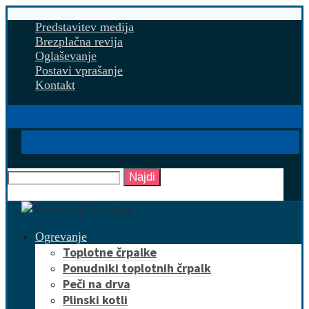
Predstavitev medija
Brezplačna revija
Oglaševanje
Postavi vprašanje
Kontakt
Najdi
Ogrevanje
Toplotne črpalke
Ponudniki toplotnih črpalk
Peči na drva
Plinski kotli