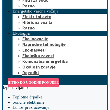
Filtri za vodo
Razno
Energetsko varčna vožnja
Električni avto
Hibridna vozila
Razno
Ekologija
Eko inovacije
Napredne tehnologije
Eko-nasveti
Ekološka zavest
Komunalna energetika
Okolje in zdravje
Dogodki
HITRO DO UGODNE PONUDBE
Izpostavljamo
Toplotne črpalke
Sončne elektrarne
Lunos prezračevanje