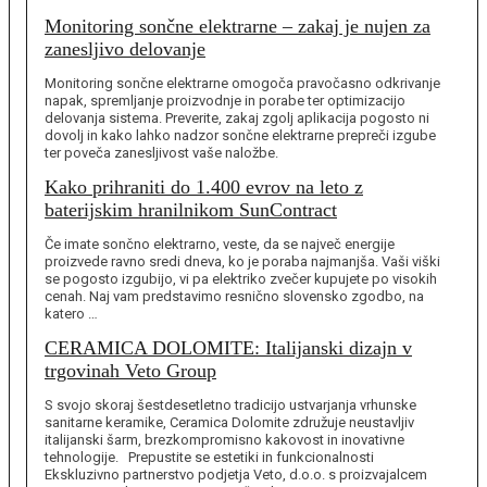
Monitoring sončne elektrarne – zakaj je nujen za
zanesljivo delovanje
Monitoring sončne elektrarne omogoča pravočasno odkrivanje
napak, spremljanje proizvodnje in porabe ter optimizacijo
delovanja sistema. Preverite, zakaj zgolj aplikacija pogosto ni
dovolj in kako lahko nadzor sončne elektrarne prepreči izgube
ter poveča zanesljivost vaše naložbe.
Kako prihraniti do 1.400 evrov na leto z
baterijskim hranilnikom SunContract
Če imate sončno elektrarno, veste, da se največ energije
proizvede ravno sredi dneva, ko je poraba najmanjša. Vaši viški
se pogosto izgubijo, vi pa elektriko zvečer kupujete po visokih
cenah. Naj vam predstavimo resnično slovensko zgodbo, na
katero …
CERAMICA DOLOMITE: Italijanski dizajn v
trgovinah Veto Group
S svojo skoraj šestdesetletno tradicijo ustvarjanja vrhunske
sanitarne keramike, Ceramica Dolomite združuje neustavljiv
italijanski šarm, brezkompromisno kakovost in inovativne
tehnologije. Prepustite se estetiki in funkcionalnosti
Ekskluzivno partnerstvo podjetja Veto, d.o.o. s proizvajalcem