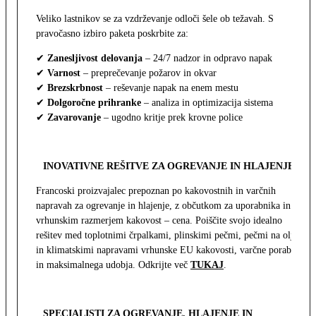
Veliko lastnikov se za vzdrževanje odloči šele ob težavah. S
pravočasno izbiro paketa poskrbite za:
✔
Zanesljivost delovanja
– 24/7 nadzor in odpravo napak
✔
Varnost
– preprečevanje požarov in okvar
✔
Brezskrbnost
– reševanje napak na enem mestu
✔
Dolgoročne prihranke
– analiza in optimizacija sistema
✔
Zavarovanje
– ugodno kritje prek krovne police
INOVATIVNE REŠITVE ZA OGREVANJE IN HLAJENJE
Francoski proizvajalec prepoznan po kakovostnih in varčnih
napravah za ogrevanje in hlajenje, z občutkom za uporabnika in z
vrhunskim razmerjem kakovost – cena. Poiščite svojo idealno
rešitev med toplotnimi črpalkami, plinskimi pečmi, pečmi na olje
in klimatskimi napravami vrhunske EU kakovosti, varčne porabe
in maksimalnega udobja. Odkrijte več
TUKAJ
.
SPECIALISTI ZA OGREVANJE, HLAJENJE IN