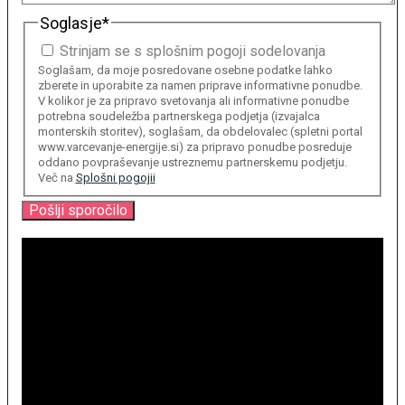
Soglasje
*
Strinjam se s splošnim pogoji sodelovanja
Soglašam, da moje posredovane osebne podatke lahko
zberete in uporabite za namen priprave informativne ponudbe.
V kolikor je za pripravo svetovanja ali informativne ponudbe
potrebna soudeležba partnerskega podjetja (izvajalca
monterskih storitev), soglašam, da obdelovalec (spletni portal
www.varcevanje-energije.si) za pripravo ponudbe posreduje
oddano povpraševanje ustreznemu partnerskemu podjetju.
Več na
Splošni pogojii