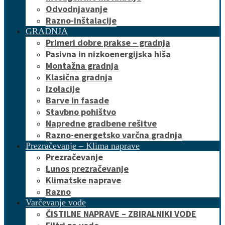
Odvodnjavanje
Razno-inštalacije
GRADNJA
Primeri dobre prakse – gradnja
Pasivna in nizkoenergijska hiša
Montažna gradnja
Klasična gradnja
Izolacije
Barve in fasade
Stavbno pohištvo
Napredne gradbene rešitve
Razno-energetsko varčna gradnja
Prezračevanje – Klima naprave
Prezračevanje
Lunos prezračevanje
Klimatske naprave
Razno
Varčevanje vode
ČISTILNE NAPRAVE – ZBIRALNIKI VODE