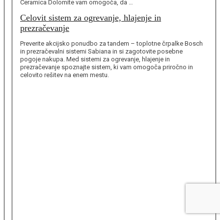
Ceramica Dolomite vam omogoča, da …
Celovit sistem za ogrevanje, hlajenje in
prezračevanje
Preverite akcijsko ponudbo za tandem – toplotne črpalke Bosch
in prezračevalni sistemi Sabiana in si zagotovite posebne
pogoje nakupa. Med sistemi za ogrevanje, hlajenje in
prezračevanje spoznajte sistem, ki vam omogoča priročno in
celovito rešitev na enem mestu.