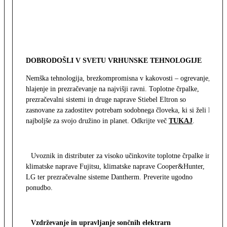
DOBRODOŠLI V SVETU VRHUNSKE TEHNOLOGIJE
Nemška tehnologija, brezkompromisna v kakovosti – ogrevanje,
hlajenje in prezračevanje na najvišji ravni. Toplotne črpalke,
prezračevalni sistemi in druge naprave Stiebel Eltron so
zasnovane za zadostitev potrebam sodobnega človeka, ki si želi le
najboljše za svojo družino in planet. Odkrijte več
TUKAJ
.
Uvoznik in distributer za visoko učinkovite toplotne črpalke in
klimatske naprave Fujitsu, klimatske naprave Cooper&Hunter,
LG ter prezračevalne sisteme Dantherm. Preverite ugodno
ponudbo.
Vzdrževanje in upravljanje sončnih elektrarn