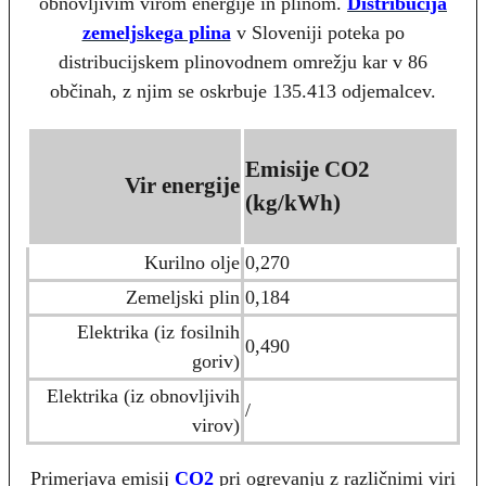
obnovljivim virom energije in plinom.
Distribucija
zemeljskega plina
v Sloveniji poteka po
distribucijskem plinovodnem omrežju kar v 86
občinah, z njim se oskrbuje 135.413 odjemalcev.
Emisije CO2
Vir energije
(kg/kWh)
Kurilno olje
0,270
Zemeljski plin
0,184
Elektrika (iz fosilnih
0,490
goriv)
Elektrika (iz obnovljivih
/
virov)
Primerjava emisij
CO2
pri ogrevanju z različnimi viri