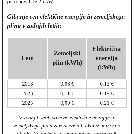
potrebovali le 25 kW.
Gibanje cen elektične energije in zemeljskega
plina v zadnjih letih:
Električna
Zemeljski
Leto
energija
plin (kWh)
(kWh)
2018
0,06 €
0,13 €
2023
0,11 €
0,19 €
2025
0,09 €
0,21 €
V zadnjih letih so cene električne energije in
zemeljskega plina zaradi znanih okoliščin močno
nihale. Na srečo se razmere na svetovnih trgih