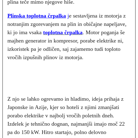
plina teče mimo njegove hiše.
Plinska toplotna črpalka
j
e sestavljena iz motorja z
notranjim zgorevanjem na plin in običajne napeljave,
ki jo ima vsaka
toplotna črpalka
. Motor poganja še
majhen generator in kompresor, porabe elektrike ni,
izkoristek pa je odličen, saj zajamemo tudi toploto
vročih izpušnih plinov iz motorja.
Z njo se lahko ogrevamo in hladimo, ideja prihaja z
Japonske in Azije, kjer so hoteli z njimi zmanjšati
porabo elektrike v najbolj vročih poletnih dneh.
Izdelek je tehnično dognan, najmanjši imajo moč 22
pa do 150 kW. Hitro startajo, polno delovno