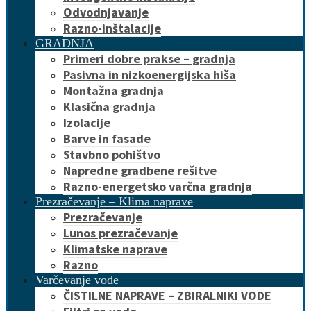
Odvodnjavanje
Razno-inštalacije
GRADNJA
Primeri dobre prakse – gradnja
Pasivna in nizkoenergijska hiša
Montažna gradnja
Klasična gradnja
Izolacije
Barve in fasade
Stavbno pohištvo
Napredne gradbene rešitve
Razno-energetsko varčna gradnja
Prezračevanje – Klima naprave
Prezračevanje
Lunos prezračevanje
Klimatske naprave
Razno
Varčevanje vode
ČISTILNE NAPRAVE – ZBIRALNIKI VODE