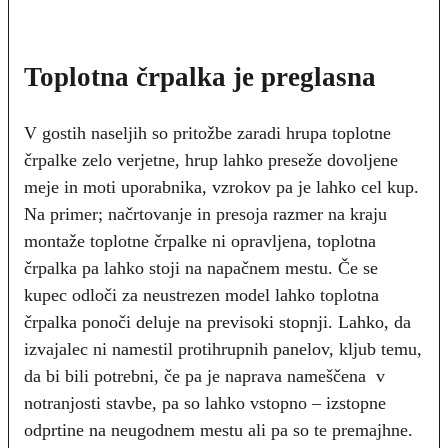
Toplotna črpalka je preglasna
V gostih naseljih so pritožbe zaradi hrupa toplotne
črpalke zelo verjetne, hrup lahko preseže dovoljene
meje in moti uporabnika, vzrokov pa je lahko cel kup.
Na primer; načrtovanje in presoja razmer na kraju
montaže toplotne črpalke ni opravljena, toplotna
črpalka pa lahko stoji na napačnem mestu. Če se
kupec odloči za neustrezen model lahko toplotna
črpalka ponoči deluje na previsoki stopnji. Lahko, da
izvajalec ni namestil protihrupnih panelov, kljub temu,
da bi bili potrebni, če pa je naprava nameščena v
notranjosti stavbe, pa so lahko vstopno – izstopne
odprtine na neugodnem mestu ali pa so te premajhne.