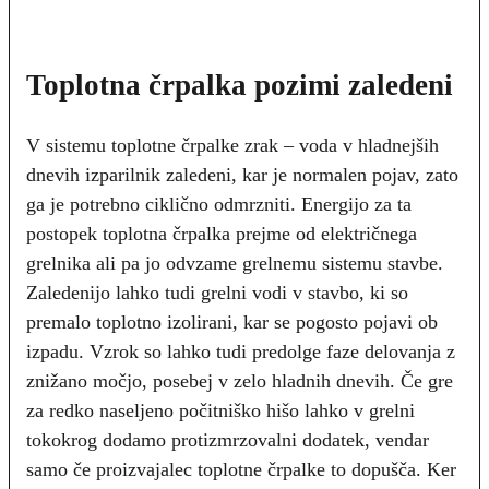
Toplotna črpalka pozimi zaledeni
V sistemu toplotne črpalke zrak – voda v hladnejših
dnevih izparilnik zaledeni, kar je normalen pojav, zato
ga je potrebno ciklično odmrzniti. Energijo za ta
postopek toplotna črpalka prejme od električnega
grelnika ali pa jo odvzame grelnemu sistemu stavbe.
Zaledenijo lahko tudi grelni vodi v stavbo, ki so
premalo toplotno izolirani, kar se pogosto pojavi ob
izpadu. Vzrok so lahko tudi predolge faze delovanja z
znižano močjo, posebej v zelo hladnih dnevih. Če gre
za redko naseljeno počitniško hišo lahko v grelni
tokokrog dodamo protizmrzovalni dodatek, vendar
samo če proizvajalec toplotne črpalke to dopušča. Ker