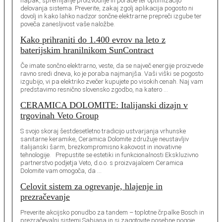
napak, spremljanje proizvodnje in porabe ter optimizacijo
delovanja sistema. Preverite, zakaj zgolj aplikacija pogosto ni
dovolj in kako lahko nadzor sončne elektrarne prepreči izgube ter
poveča zanesljivost vaše naložbe.
Kako prihraniti do 1.400 evrov na leto z
baterijskim hranilnikom SunContract
Če imate sončno elektrarno, veste, da se največ energije proizvede
ravno sredi dneva, ko je poraba najmanjša. Vaši viški se pogosto
izgubijo, vi pa elektriko zvečer kupujete po visokih cenah. Naj vam
predstavimo resnično slovensko zgodbo, na katero …
CERAMICA DOLOMITE: Italijanski dizajn v
trgovinah Veto Group
S svojo skoraj šestdesetletno tradicijo ustvarjanja vrhunske
sanitarne keramike, Ceramica Dolomite združuje neustavljiv
italijanski šarm, brezkompromisno kakovost in inovativne
tehnologije. Prepustite se estetiki in funkcionalnosti Ekskluzivno
partnerstvo podjetja Veto, d.o.o. s proizvajalcem Ceramica
Dolomite vam omogoča, da …
Celovit sistem za ogrevanje, hlajenje in
prezračevanje
Preverite akcijsko ponudbo za tandem – toplotne črpalke Bosch in
prezračevalni sistemi Sabiana in si zagotovite posebne pogoje