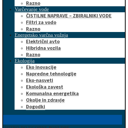
Razno
Varčevanje vode
ČISTILNE NAPRAVE – ZBIRALNIKI VODE
Filtri za vodo
Razno
Energetsko varčna vožnja
Električni avto
Hibridna vozila
Razno
Ekologija
Eko inovacije
Napredne tehnologije
Eko-nasveti
Ekološka zavest
Komunalna energetika
Okolje in zdravje
Dogodki
HITRO DO UGODNE PONUDBE