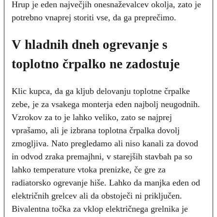
Hrup je eden največjih onesnaževalcev okolja, zato je
potrebno vnaprej storiti vse, da ga preprečimo.
V hladnih dneh ogrevanje s
toplotno črpalko ne zadostuje
Klic kupca, da ga kljub delovanju toplotne črpalke
zebe, je za vsakega monterja eden najbolj neugodnih.
Vzrokov za to je lahko veliko, zato se najprej
vprašamo, ali je izbrana toplotna črpalka dovolj
zmogljiva. Nato pregledamo ali niso kanali za dovod
in odvod zraka premajhni, v starejših stavbah pa so
lahko temperature vtoka prenizke, če gre za
radiatorsko ogrevanje hiše. Lahko da manjka eden od
električnih grelcev ali da obstoječi ni priključen.
Bivalentna točka za vklop električnega grelnika je