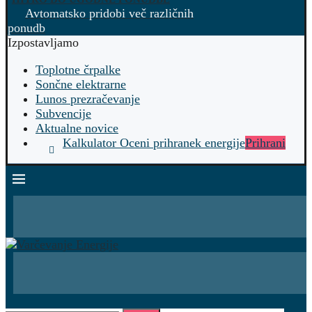
Avtomatsko pridobi več različnih
ponudb
Izpostavljamo
Toplotne črpalke
Sončne elektrarne
Lunos prezračevanje
Subvencije
Aktualne novice
Kalkulator Oceni prihranek energije
Prihrani