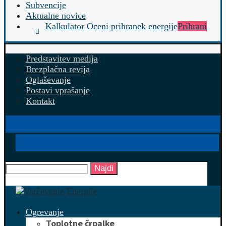
Subvencije
Aktualne novice
Kalkulator Oceni prihranek energije
Prihrani
Predstavitev medija
Brezplačna revija
Oglaševanje
Postavi vprašanje
Kontakt
Najdi
Ogrevanje
Toplotne črpalke