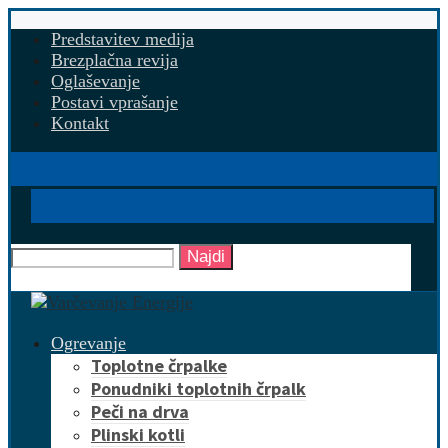
Predstavitev medija
Brezplačna revija
Oglaševanje
Postavi vprašanje
Kontakt
Najdi
Ogrevanje
Toplotne črpalke
Ponudniki toplotnih črpalk
Peči na drva
Plinski kotli