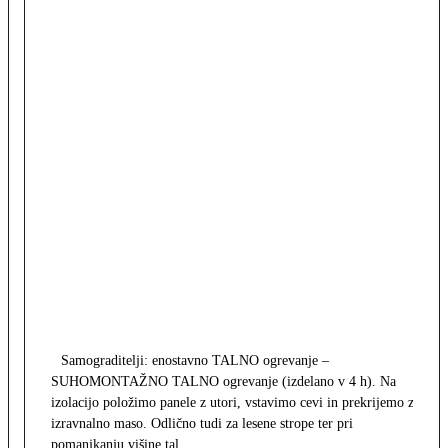
Samograditelji: enostavno TALNO ogrevanje –
SUHOMONTAŽNO TALNO ogrevanje (izdelano v 4 h). Na
izolacijo položimo panele z utori, vstavimo cevi in prekrijemo z
izravnalno maso. Odlično tudi za lesene strope ter pri
pomanjkanju višine tal.