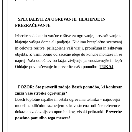
SPECIALISTI ZA OGREVANJE, HLAJENJE IN
PREZRAČEVANJE
Izberite sodobne in varčne rešitve za ogrevanje, prezračevanje ter
hlajenje vašega doma ali podjetja. Nudimo brezplačno svetovanje
in celovite rešitve, prilagojene vaši viziji, proračunu in zahtevam
objekta. Z vami bomo od začetne ideje do končne montaže in še
naprej. Vaša odločitev bo lažja, življenje pa enostavnejše in lepše.
Oddajte povpraševanje in preverite našo ponudbo
TUKAJ
.
POZOR: Ste preverili zadnjo Bosch ponudbo, ki konkretno
zniža vaše stroške ogrevanja?
Bosch toplotne črpalke in ostala ogrevalna tehnika – najnovejši
modeli z odličnim razmerjem kakovost/cena, odlične reference,
dokazano zadovoljstvo uporabnikov, visoki prihranki.
Preverite
posebno ponudbo tega meseca!