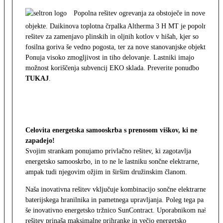
Popolna rešitev ogrevanja za obstoječe in nove
objekte. Daikinova toplotna črpalka Altherma 3 H MT je popolna
rešitev za zamenjavo plinskih in oljnih kotlov v hišah, kjer so
fosilna goriva še vedno pogosta, ter za nove stanovanjske objekte.
Ponuja visoko zmogljivost in tiho delovanje. Lastniki imajo
možnost koriščenja subvencij EKO sklada. Preverite ponudbo
TUKAJ
.
Celovita energetska samooskrba s prenosom viškov, ki ne
zapadejo!
Svojim strankam ponujamo privlačno rešitev, ki zagotavlja
energetsko samooskrbo, in to ne le lastniku sončne elektrarne,
ampak tudi njegovim ožjim in širšim družinskim članom.
Naša inovativna rešitev vključuje kombinacijo sončne elektrarne,
baterijskega hranilnika in pametnega upravljanja. Poleg tega pa
še inovativno energetsko tržnico SunContract. Uporabnikom naša
rešitev prinaša maksimalne prihranke in večjo energetsko