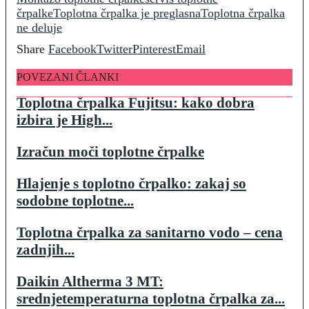
črpalke
Toplotna črpalka je preglasna
Toplotna črpalka
ne deluje
Share
Facebook
Twitter
Pinterest
Email
POVEZANI ČLANKI
Toplotna črpalka Fujitsu: kako dobra
izbira je High...
Izračun moči toplotne črpalke
Hlajenje s toplotno črpalko: zakaj so
sodobne toplotne...
Toplotna črpalka za sanitarno vodo – cena
zadnjih...
Daikin Altherma 3 MT:
srednjetemperaturna toplotna črpalka za...