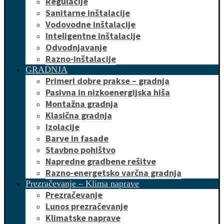
Regulacije
Sanitarne inštalacije
Vodovodne inštalacije
Inteligentne inštalacije
Odvodnjavanje
Razno-inštalacije
GRADNJA
Primeri dobre prakse – gradnja
Pasivna in nizkoenergijska hiša
Montažna gradnja
Klasična gradnja
Izolacije
Barve in fasade
Stavbno pohištvo
Napredne gradbene rešitve
Razno-energetsko varčna gradnja
Prezračevanje – Klima naprave
Prezračevanje
Lunos prezračevanje
Klimatske naprave