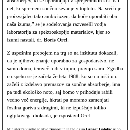
absorberjev, ki se uporabljajo v sprejemnikih kot tisti
del, ki spremeni sončno sevanje v toploto. Na srečo je
proizvajalec tako ambiciozen, da hoče uporabiti oba
naša izuma," se je sodelovanja razveselil vodja
laboratorija za spektroskopijo materialov, kjer so
izumi nastali, dr.
Boris Orel.
Z uspešnim prebojem na trg so na inštitutu dokazali,
da je njihovo znanje uporabno za gospodarstvo, ne
samo doma, temveč tudi v tujini, pravijo sami. Zgodba
o uspehu se je začela že leta 1988, ko so na inštitutu
začeli z izdelavo premazov za sončne absorberje, ima
pa tudi ekološko noto, saj bomo v prihodnje rabili
vedno več energije, hkrati pa moramo zamenjati
fosilna goriva z drugimi, ki ne izpuščajo toliko
ogljikovega dioksida, je izpostavil Orel.
Minister za visoko šolstvo znanost in tehnologijo
Gregor Golobič
je ob