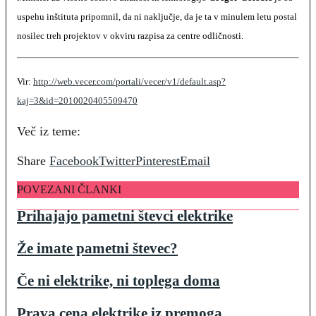
uspehu inštituta pripomnil, da ni naključje, da je ta v minulem letu postal
nosilec treh projektov v okviru razpisa za centre odličnosti.
Vir:
http://web.vecer.com/portali/vecer/v1/default.asp?
kaj=3&id=2010020405509470
Več iz teme:
Share
Facebook
Twitter
Pinterest
Email
POVEZANI ČLANKI
Prihajajo pametni števci elektrike
Že imate pametni števec?
Če ni elektrike, ni toplega doma
Prava cena elektrike iz premoga