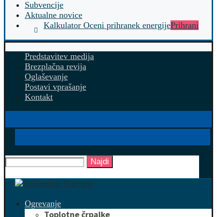
Subvencije
Aktualne novice
Kalkulator Oceni prihranek energije
Prihrani
Predstavitev medija
Brezplačna revija
Oglaševanje
Postavi vprašanje
Kontakt
Najdi
Ogrevanje
Toplotne črpalke