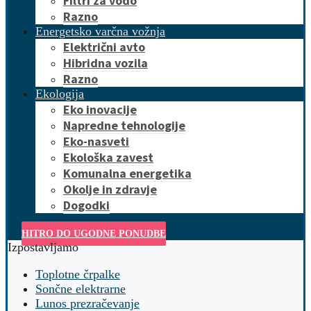
Filtri za vodo
Razno
Energetsko varčna vožnja
Električni avto
Hibridna vozila
Razno
Ekologija
Eko inovacije
Napredne tehnologije
Eko-nasveti
Ekološka zavest
Komunalna energetika
Okolje in zdravje
Dogodki
HITRO DO UGODNE PONUDBE
Izpostavljamo
Toplotne črpalke
Sončne elektrarne
Lunos prezračevanje