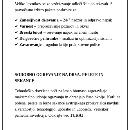
Veliko lastnikov se za vzdrževanje odloči šele ob težavah. S
pravočasno izbiro paketa poskrbite za:
✔
Zanesljivost delovanja
– 24/7 nadzor in odpravo napak
✔
Varnost
– preprečevanje požarov in okvar
✔
Brezskrbnost
– reševanje napak na enem mestu
✔
Dolgoročne prihranke
– analiza in optimizacija sistema
✔
Zavarovanje
– ugodno kritje prek krovne police
SODOBNO OGREVANJE NA DRVA, PELETE IN
SEKANCE
Tehnološko dovršene peči na lesno biomaso zagotavljajo
maksimalno udobje ogrevanja in ohranjajo čisto okolje. Kotli na
polena, pelete in lesne sekance avstrijskega proizvajalca navdušijo
z varčnostjo, tehnologijo, uporabo in udobjem. Vsekakor
pametna investicija. Odkrijte več
TUKAJ
.