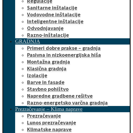
Regulacije
Sanitarne inštalacije
Vodovodne inštalacije
Inteligentne inštalacije
Odvodnjavanje
Razno-inštalacije
GRADNJA
Primeri dobre prakse – gradnja
Pasivna in nizkoenergijska hiša
Montažna gradnja
Klasična gradnja
Izolacije
Barve in fasade
Stavbno pohištvo
Napredne gradbene rešitve
Razno-energetsko varčna gradnja
Prezračevanje – Klima naprave
Prezračevanje
Lunos prezračevanje
Klimatske naprave