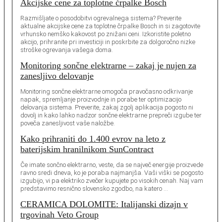
Akcijske cene za toplotne črpalke Bosch
Razmišljate o posodobitvi ogrevalnega sistema? Preverite
aktualne akcijske cene za toplotne črpalke Bosch in si zagotovite
vrhunsko nemško kakovost po znižani ceni. Izkoristite poletno
akcijo, prihranite pri investiciji in poskrbite za dolgoročno nizke
stroške ogrevanja vašega doma.
Monitoring sončne elektrarne – zakaj je nujen za
zanesljivo delovanje
Monitoring sončne elektrarne omogoča pravočasno odkrivanje
napak, spremljanje proizvodnje in porabe ter optimizacijo
delovanja sistema. Preverite, zakaj zgolj aplikacija pogosto ni
dovolj in kako lahko nadzor sončne elektrarne prepreči izgube ter
poveča zanesljivost vaše naložbe.
Kako prihraniti do 1.400 evrov na leto z
baterijskim hranilnikom SunContract
Če imate sončno elektrarno, veste, da se največ energije proizvede
ravno sredi dneva, ko je poraba najmanjša. Vaši viški se pogosto
izgubijo, vi pa elektriko zvečer kupujete po visokih cenah. Naj vam
predstavimo resnično slovensko zgodbo, na katero …
CERAMICA DOLOMITE: Italijanski dizajn v
trgovinah Veto Group