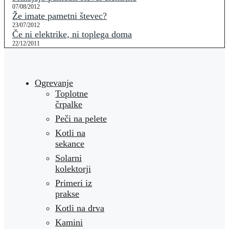
07/08/2012
Že imate pametni števec?
23/07/2012
Če ni elektrike, ni toplega doma
22/12/2011
Ogrevanje
Toplotne
črpalke
Peči na pelete
Kotli na
sekance
Solarni
kolektorji
Primeri iz
prakse
Kotli na drva
Kamini