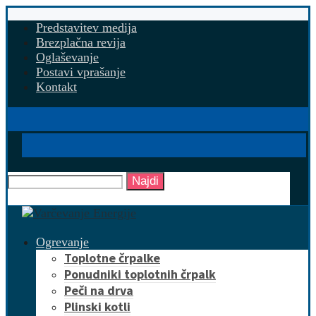
Predstavitev medija
Brezplačna revija
Oglaševanje
Postavi vprašanje
Kontakt
Najdi
Ogrevanje
Toplotne črpalke
Ponudniki toplotnih črpalk
Peči na drva
Plinski kotli