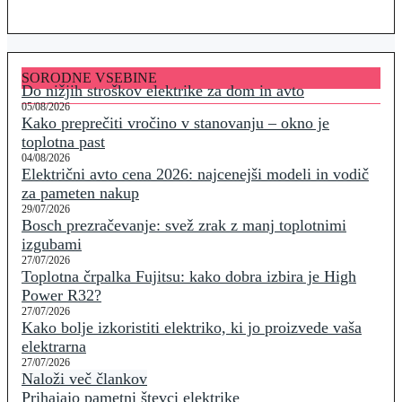
SORODNE VSEBINE
Do nižjih stroškov elektrike za dom in avto
05/08/2026
Kako preprečiti vročino v stanovanju – okno je
toplotna past
04/08/2026
Električni avto cena 2026: najcenejši modeli in vodič
za pameten nakup
29/07/2026
Bosch prezračevanje: svež zrak z manj toplotnimi
izgubami
27/07/2026
Toplotna črpalka Fujitsu: kako dobra izbira je High
Power R32?
27/07/2026
Kako bolje izkoristiti elektriko, ki jo proizvede vaša
elektrarna
27/07/2026
Naloži več člankov
Prihajajo pametni števci elektrike