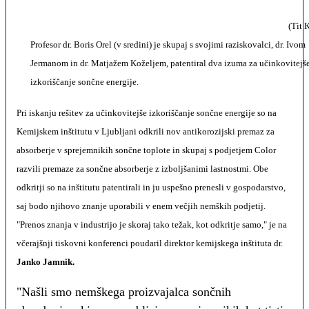
(Tit 
Profesor dr. Boris Orel (v sredini) je skupaj s svojimi raziskovalci, dr. Ivom
Jermanom in dr. Matjažem Koželjem, patentiral dva izuma za učinkovitejš
izkoriščanje sončne energije.
Pri iskanju rešitev za učinkovitejše izkoriščanje sončne energije so na
Kemijskem inštitutu v Ljubljani odkrili nov antikorozijski premaz za
absorberje v sprejemnikih sončne toplote in skupaj s podjetjem Color
razvili premaze za sončne absorberje z izboljšanimi lastnostmi. Obe
odkritji so na inštitutu patentirali in ju uspešno prenesli v gospodarstvo,
saj bodo njihovo znanje uporabili v enem večjih nemških podjetij.
"Prenos znanja v industrijo je skoraj tako težak, kot odkritje samo," je na
včerajšnji tiskovni konferenci poudaril direktor kemijskega inštituta dr.
Janko Jamnik.
"Našli smo nemškega proizvajalca sončnih