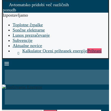
Avtomatsko pridobi več različnih
ponudb
Izpostavljamo
Toplotne črpalke
Sončne elektrarne
Lunos prezračevanje
Subvencije
Aktualne novice
Kalkulator Oceni prihranek energije
Prihrani