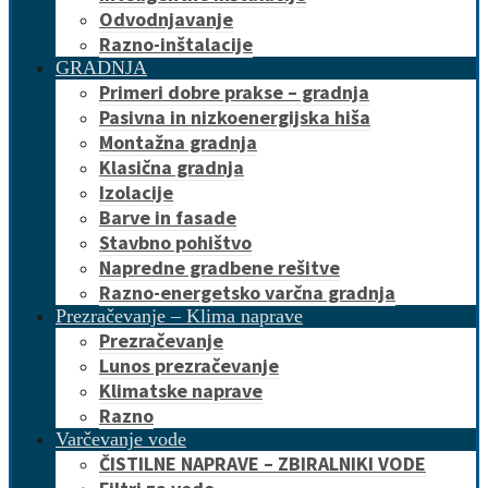
Odvodnjavanje
Razno-inštalacije
GRADNJA
Primeri dobre prakse – gradnja
Pasivna in nizkoenergijska hiša
Montažna gradnja
Klasična gradnja
Izolacije
Barve in fasade
Stavbno pohištvo
Napredne gradbene rešitve
Razno-energetsko varčna gradnja
Prezračevanje – Klima naprave
Prezračevanje
Lunos prezračevanje
Klimatske naprave
Razno
Varčevanje vode
ČISTILNE NAPRAVE – ZBIRALNIKI VODE