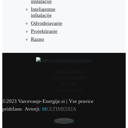
inštalacije
Inteligentne
inštalacije
Odvodnjavanje
Projektiranje
Razno
Splošni pogoji
Varstvo podatkov
Kontakt
Oglaševanje
©2023 Varcevanje-Energije.si | Vse pravice
pridržane.
Avtorji:
ULTIMEDIJA
M
Facebook