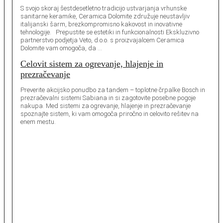
S svojo skoraj šestdesetletno tradicijo ustvarjanja vrhunske
sanitarne keramike, Ceramica Dolomite združuje neustavljiv
italijanski šarm, brezkompromisno kakovost in inovativne
tehnologije. Prepustite se estetiki in funkcionalnosti Ekskluzivno
partnerstvo podjetja Veto, d.o.o. s proizvajalcem Ceramica
Dolomite vam omogoča, da …
Celovit sistem za ogrevanje, hlajenje in
prezračevanje
Preverite akcijsko ponudbo za tandem – toplotne črpalke Bosch in
prezračevalni sistemi Sabiana in si zagotovite posebne pogoje
nakupa. Med sistemi za ogrevanje, hlajenje in prezračevanje
spoznajte sistem, ki vam omogoča priročno in celovito rešitev na
enem mestu.