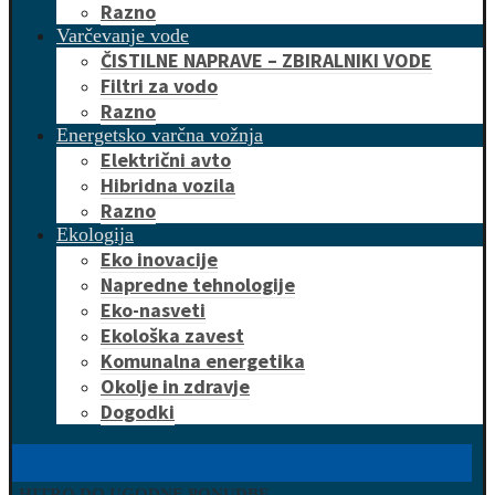
Razno
Varčevanje vode
ČISTILNE NAPRAVE – ZBIRALNIKI VODE
Filtri za vodo
Razno
Energetsko varčna vožnja
Električni avto
Hibridna vozila
Razno
Ekologija
Eko inovacije
Napredne tehnologije
Eko-nasveti
Ekološka zavest
Komunalna energetika
Okolje in zdravje
Dogodki
HITRO DO UGODNE PONUDBE