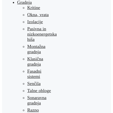
Gradnja
Kritine
Okna, vrata
Izolacije
Pasivna in
nizkoenergetska
hiša
Montažna
gradnja
Klasična
gradnja
Fasadni
sistemi
Senčila
Talne obloge
Sonaravna
gradnja
Razno