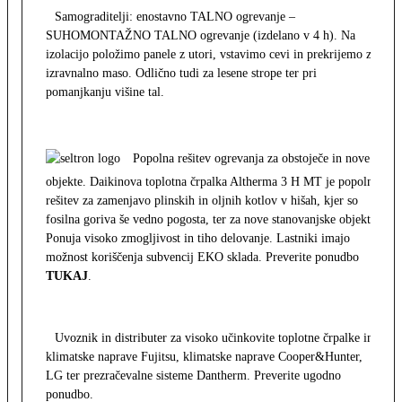
Samograditelji: enostavno TALNO ogrevanje –
SUHOMONTAŽNO TALNO ogrevanje (izdelano v 4 h). Na
izolacijo položimo panele z utori, vstavimo cevi in prekrijemo z
izravnalno maso. Odlično tudi za lesene strope ter pri
pomanjkanju višine tal.
Popolna rešitev ogrevanja za obstoječe in nove
objekte. Daikinova toplotna črpalka Altherma 3 H MT je popolna
rešitev za zamenjavo plinskih in oljnih kotlov v hišah, kjer so
fosilna goriva še vedno pogosta, ter za nove stanovanjske objekte.
Ponuja visoko zmogljivost in tiho delovanje. Lastniki imajo
možnost koriščenja subvencij EKO sklada. Preverite ponudbo
TUKAJ
.
Uvoznik in distributer za visoko učinkovite toplotne črpalke in
klimatske naprave Fujitsu, klimatske naprave Cooper&Hunter,
LG ter prezračevalne sisteme Dantherm. Preverite ugodno
ponudbo.