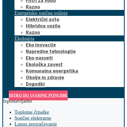
Filtri za vodo
Razno
Energetsko varčna vožnja
Električni avto
Hibridna vozila
Razno
Ekologija
Eko inovacije
Napredne tehnologije
Eko-nasveti
Ekološka zavest
Komunalna energetika
Okolje in zdravje
Dogodki
HITRO DO UGODNE PONUDBE
Izpostavljamo
Toplotne črpalke
Sončne elektrarne
Lunos prezračevanje