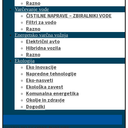
Razno
Varčevanje vode
ČISTILNE NAPRAVE – ZBIRALNIKI VODE
Filtri za vodo
Razno
Energetsko varčna vožnja
Električni avto
Hibridna vozila
Razno
Ekologija
Eko inovacije
Napredne tehnologije
Eko-nasveti
Ekološka zavest
Komunalna energetika
Okolje in zdravje
Dogodki
HITRO DO UGODNE PONUDBE