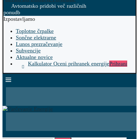
Avtomatsko pridobi več različnih
ponudb
Izpostavljamo
Toplotne črpalke
Sončne elektrarne
Lunos prezračevanje
Subvencije
Aktualne novice
Kalkulator Oceni prihranek energije
Prihrani