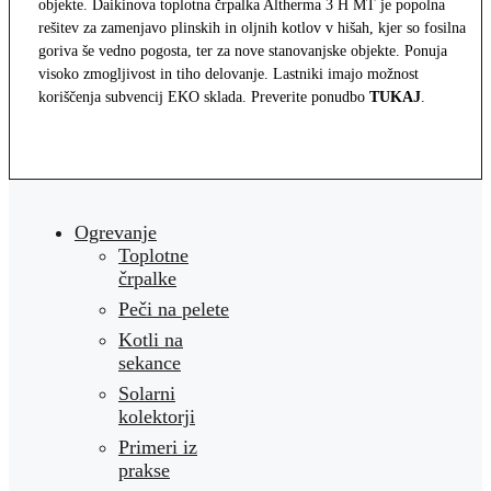
objekte. Daikinova toplotna črpalka Altherma 3 H MT je popolna
rešitev za zamenjavo plinskih in oljnih kotlov v hišah, kjer so fosilna
goriva še vedno pogosta, ter za nove stanovanjske objekte. Ponuja
visoko zmogljivost in tiho delovanje. Lastniki imajo možnost
koriščenja subvencij EKO sklada. Preverite ponudbo
TUKAJ
.
Ogrevanje
Toplotne
črpalke
Peči na pelete
Kotli na
sekance
Solarni
kolektorji
Primeri iz
prakse