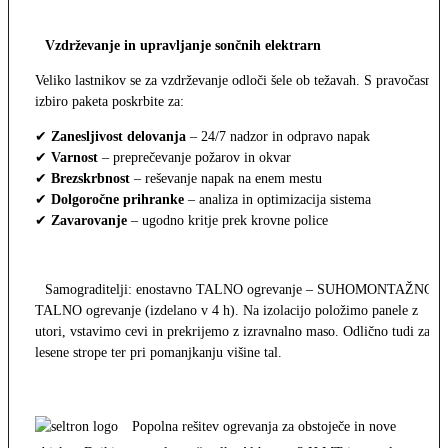
Vzdrževanje in upravljanje sončnih elektrarn
Veliko lastnikov se za vzdrževanje odloči šele ob težavah. S pravočasno
izbiro paketa poskrbite za:
✔
Zanesljivost delovanja
– 24/7 nadzor in odpravo napak
✔
Varnost
– preprečevanje požarov in okvar
✔
Brezskrbnost
– reševanje napak na enem mestu
✔
Dolgoročne prihranke
– analiza in optimizacija sistema
✔
Zavarovanje
– ugodno kritje prek krovne police
Samograditelji: enostavno TALNO ogrevanje – SUHOMONTAŽNO
TALNO ogrevanje (izdelano v 4 h). Na izolacijo položimo panele z
utori, vstavimo cevi in prekrijemo z izravnalno maso. Odlično tudi za
lesene strope ter pri pomanjkanju višine tal.
Popolna rešitev ogrevanja za obstoječe in nove