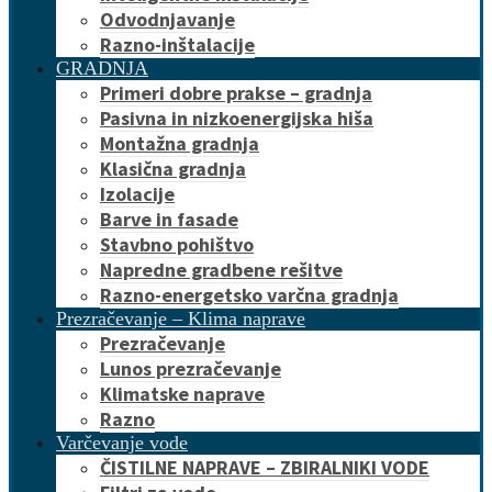
Odvodnjavanje
Razno-inštalacije
GRADNJA
Primeri dobre prakse – gradnja
Pasivna in nizkoenergijska hiša
Montažna gradnja
Klasična gradnja
Izolacije
Barve in fasade
Stavbno pohištvo
Napredne gradbene rešitve
Razno-energetsko varčna gradnja
Prezračevanje – Klima naprave
Prezračevanje
Lunos prezračevanje
Klimatske naprave
Razno
Varčevanje vode
ČISTILNE NAPRAVE – ZBIRALNIKI VODE