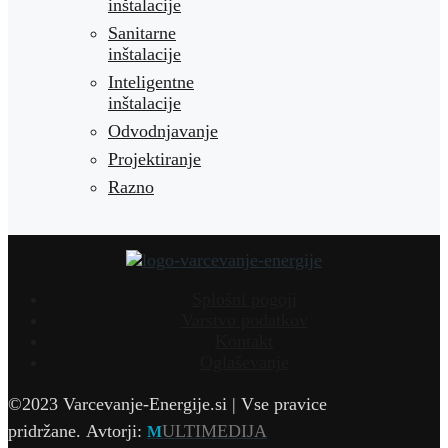
inštalacije
Sanitarne
inštalacije
Inteligentne
inštalacije
Odvodnjavanje
Projektiranje
Razno
Splošni pogoji
Varstvo podatkov
Kontakt
Oglaševanje
©2023 Varcevanje-Energije.si | Vse pravice
pridržane.
Avtorji:
ULTIMEDIJA
M