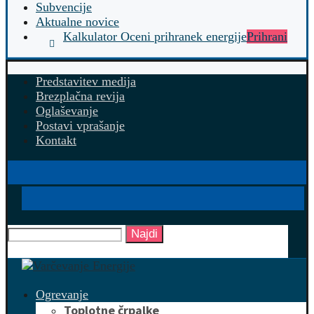
Subvencije
Aktualne novice
Kalkulator Oceni prihranek energije
Prihrani
Predstavitev medija
Brezplačna revija
Oglaševanje
Postavi vprašanje
Kontakt
Najdi
Ogrevanje
Toplotne črpalke