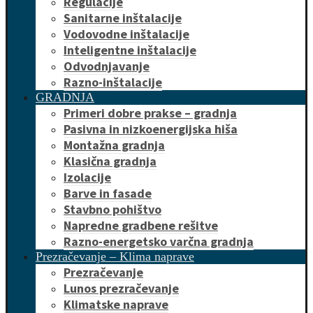
Regulacije
Sanitarne inštalacije
Vodovodne inštalacije
Inteligentne inštalacije
Odvodnjavanje
Razno-inštalacije
GRADNJA
Primeri dobre prakse – gradnja
Pasivna in nizkoenergijska hiša
Montažna gradnja
Klasična gradnja
Izolacije
Barve in fasade
Stavbno pohištvo
Napredne gradbene rešitve
Razno-energetsko varčna gradnja
Prezračevanje – Klima naprave
Prezračevanje
Lunos prezračevanje
Klimatske naprave