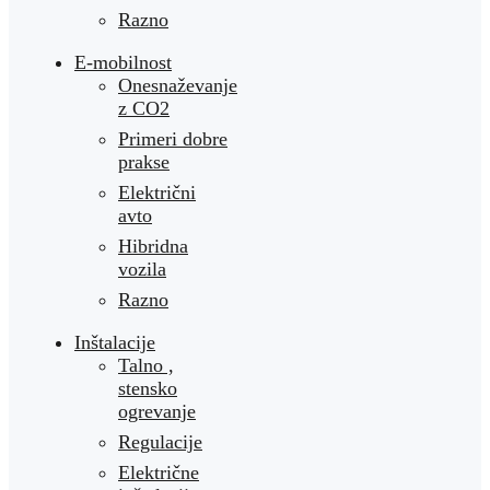
Razno
E-mobilnost
Onesnaževanje
z CO2
Primeri dobre
prakse
Električni
avto
Hibridna
vozila
Razno
Inštalacije
Talno ,
stensko
ogrevanje
Regulacije
Električne