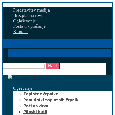
Predstavitev medija
Brezplačna revija
Oglaševanje
Postavi vprašanje
Kontakt
Najdi
Ogrevanje
Toplotne črpalke
Ponudniki toplotnih črpalk
Peči na drva
Plinski kotli