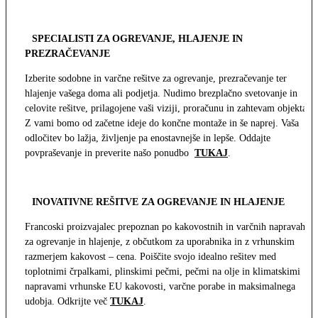
SPECIALISTI ZA OGREVANJE, HLAJENJE IN
PREZRAČEVANJE
Izberite sodobne in varčne rešitve za ogrevanje, prezračevanje ter
hlajenje vašega doma ali podjetja. Nudimo brezplačno svetovanje in
celovite rešitve, prilagojene vaši viziji, proračunu in zahtevam objekta.
Z vami bomo od začetne ideje do končne montaže in še naprej. Vaša
odločitev bo lažja, življenje pa enostavnejše in lepše. Oddajte
povpraševanje in preverite našo ponudbo
TUKAJ
.
INOVATIVNE REŠITVE ZA OGREVANJE IN HLAJENJE
Francoski proizvajalec prepoznan po kakovostnih in varčnih napravah
za ogrevanje in hlajenje, z občutkom za uporabnika in z vrhunskim
razmerjem kakovost – cena. Poiščite svojo idealno rešitev med
toplotnimi črpalkami, plinskimi pečmi, pečmi na olje in klimatskimi
napravami vrhunske EU kakovosti, varčne porabe in maksimalnega
udobja. Odkrijte več
TUKAJ
.