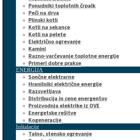
Ponudniki toplotnih črpalk
Peči na drva
Plinski kotli
Kotli na sekance
Kotli na pelete
Električno ogrevanje
Kamini
Razno-varčevanje toplotne energije
Primeri dobre prakse
ENERGIJA
Sončne elektrarne
Hranilniki električne energije
Razsvetljava
Distribucija in cene energentov
Proizvodnja elektrike iz OVE
Energetske rešitve
Kogeneracije
Inštalacije
Talno, stensko ogrevanje