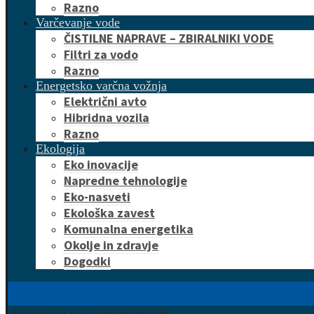
Razno
Varčevanje vode
ČISTILNE NAPRAVE – ZBIRALNIKI VODE
Filtri za vodo
Razno
Energetsko varčna vožnja
Električni avto
Hibridna vozila
Razno
Ekologija
Eko inovacije
Napredne tehnologije
Eko-nasveti
Ekološka zavest
Komunalna energetika
Okolje in zdravje
Dogodki
HITRO DO UGODNE PONUDBE