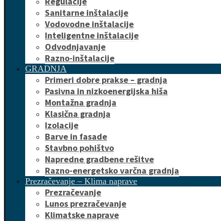
Regulacije
Sanitarne inštalacije
Vodovodne inštalacije
Inteligentne inštalacije
Odvodnjavanje
Razno-inštalacije
GRADNJA
Primeri dobre prakse – gradnja
Pasivna in nizkoenergijska hiša
Montažna gradnja
Klasična gradnja
Izolacije
Barve in fasade
Stavbno pohištvo
Napredne gradbene rešitve
Razno-energetsko varčna gradnja
Prezračevanje – Klima naprave
Prezračevanje
Lunos prezračevanje
Klimatske naprave