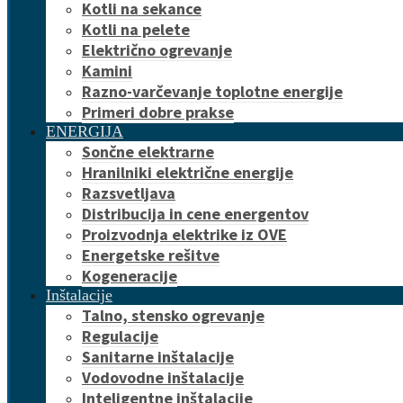
Kotli na sekance
Kotli na pelete
Električno ogrevanje
Kamini
Razno-varčevanje toplotne energije
Primeri dobre prakse
ENERGIJA
Sončne elektrarne
Hranilniki električne energije
Razsvetljava
Distribucija in cene energentov
Proizvodnja elektrike iz OVE
Energetske rešitve
Kogeneracije
Inštalacije
Talno, stensko ogrevanje
Regulacije
Sanitarne inštalacije
Vodovodne inštalacije
Inteligentne inštalacije