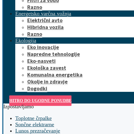
Filtri za vodo
Razno
Energetsko varčna vožnja
Električni avto
Hibridna vozila
Razno
Ekologija
Eko inovacije
Napredne tehnologije
Eko-nasveti
Ekološka zavest
Komunalna energetika
Okolje in zdravje
Dogodki
HITRO DO UGODNE PONUDBE
Izpostavljamo
Toplotne črpalke
Sončne elektrarne
Lunos prezračevanje