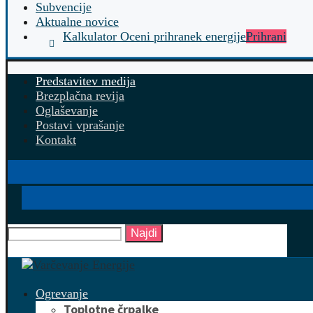
Subvencije
Aktualne novice
Kalkulator Oceni prihranek energije
Prihrani
Predstavitev medija
Brezplačna revija
Oglaševanje
Postavi vprašanje
Kontakt
Najdi
Ogrevanje
Toplotne črpalke