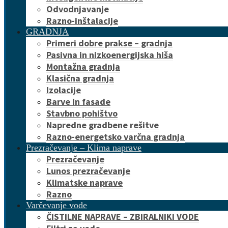
Odvodnjavanje
Razno-inštalacije
GRADNJA
Primeri dobre prakse – gradnja
Pasivna in nizkoenergijska hiša
Montažna gradnja
Klasična gradnja
Izolacije
Barve in fasade
Stavbno pohištvo
Napredne gradbene rešitve
Razno-energetsko varčna gradnja
Prezračevanje – Klima naprave
Prezračevanje
Lunos prezračevanje
Klimatske naprave
Razno
Varčevanje vode
ČISTILNE NAPRAVE – ZBIRALNIKI VODE