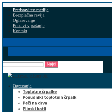
Predstavitev medija
Brezplačna revija
Oglaševanje
Postavi vprašanje
Kontakt
Najdi
Ogrevanje
Toplotne črpalke
Ponudniki toplotnih črpalk
Peči na drva
Plinski kotli