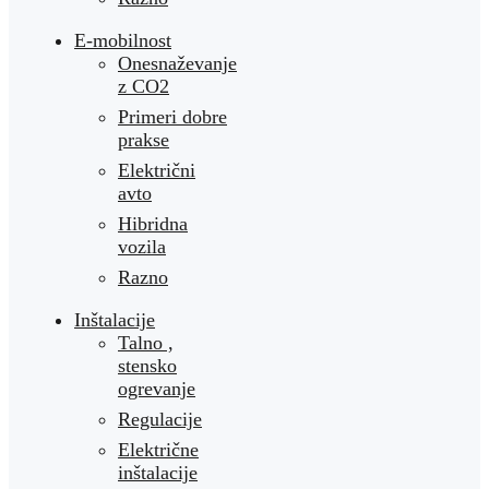
E-mobilnost
Onesnaževanje
z CO2
Primeri dobre
prakse
Električni
avto
Hibridna
vozila
Razno
Inštalacije
Talno ,
stensko
ogrevanje
Regulacije
Električne
inštalacije