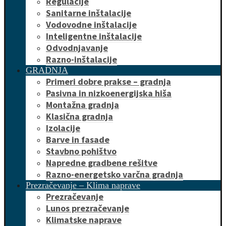
Regulacije
Sanitarne inštalacije
Vodovodne inštalacije
Inteligentne inštalacije
Odvodnjavanje
Razno-inštalacije
GRADNJA
Primeri dobre prakse – gradnja
Pasivna in nizkoenergijska hiša
Montažna gradnja
Klasična gradnja
Izolacije
Barve in fasade
Stavbno pohištvo
Napredne gradbene rešitve
Razno-energetsko varčna gradnja
Prezračevanje – Klima naprave
Prezračevanje
Lunos prezračevanje
Klimatske naprave