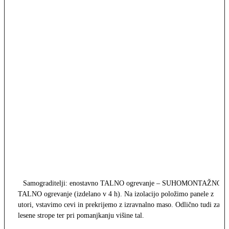
Samograditelji: enostavno TALNO ogrevanje – SUHOMONTAŽNO
TALNO ogrevanje (izdelano v 4 h). Na izolacijo položimo panele z
utori, vstavimo cevi in prekrijemo z izravnalno maso. Odlično tudi za
lesene strope ter pri pomanjkanju višine tal.