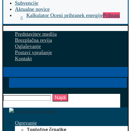
Subvencije
Aktualne novice
Kalkulator Oceni prihranek energije
Prihrani
Predstavitev medija
Brezplačna revija
Oglaševanje
Postavi vprašanje
Kontakt
Najdi
Ogrevanje
Toplotne črpalke