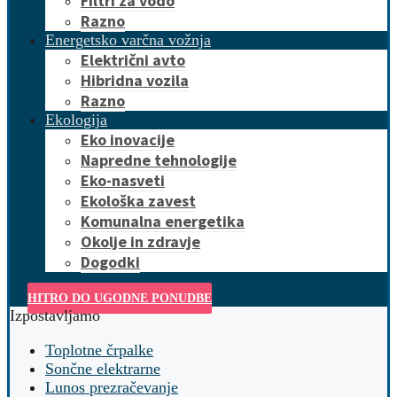
Filtri za vodo
Razno
Energetsko varčna vožnja
Električni avto
Hibridna vozila
Razno
Ekologija
Eko inovacije
Napredne tehnologije
Eko-nasveti
Ekološka zavest
Komunalna energetika
Okolje in zdravje
Dogodki
HITRO DO UGODNE PONUDBE
Izpostavljamo
Toplotne črpalke
Sončne elektrarne
Lunos prezračevanje