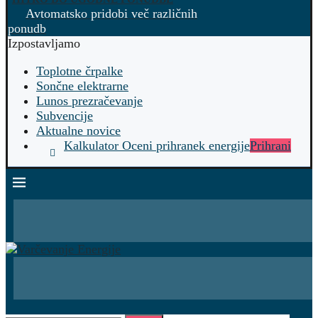
Avtomatsko pridobi več različnih
ponudb
Izpostavljamo
Toplotne črpalke
Sončne elektrarne
Lunos prezračevanje
Subvencije
Aktualne novice
Kalkulator Oceni prihranek energije
Prihrani