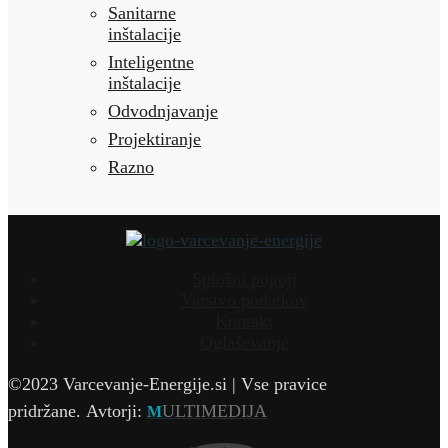
Sanitarne
inštalacije
Inteligentne
inštalacije
Odvodnjavanje
Projektiranje
Razno
Splošni pogoji
Varstvo podatkov
Kontakt
Oglaševanje
©2023 Varcevanje-Energije.si | Vse pravice
pridržane.
Avtorji:
ULTIMEDIJA
M