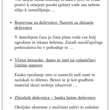
pozivi k omejeni porabi (pitne) vode nas nehote
silijo k razmišljanju …
Rezervoar za deževnico: Nasveti za zbiranje
deževnice
V danešnjem času je čista pitna voda vse bolj
ogrožena in iskana dobrina. Zaradi naraščajočega
prebivalstva bo v prihodnje to …
Včeraj betonske, danes in jutri pa »plastične«
čistilne naprave
Enako vprašanje smo si zastavili tudi sami in
raziskali to dilemo. Beton se je kot gradbeni
material skozi stoletja izkazoval …
Zbiralnik deževnice – banka lastne deževnice
Okoljske ekstreme z močnimi nalivi in sušnimi