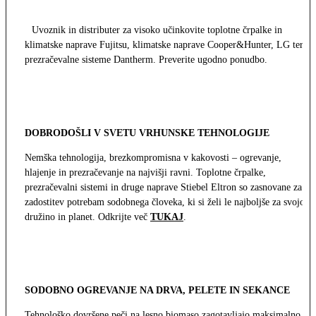
Uvoznik in distributer za visoko učinkovite toplotne črpalke in
klimatske naprave Fujitsu, klimatske naprave Cooper&Hunter, LG ter
prezračevalne sisteme Dantherm. Preverite ugodno ponudbo.
DOBRODOŠLI V SVETU VRHUNSKE TEHNOLOGIJE
Nemška tehnologija, brezkompromisna v kakovosti – ogrevanje,
hlajenje in prezračevanje na najvišji ravni. Toplotne črpalke,
prezračevalni sistemi in druge naprave Stiebel Eltron so zasnovane za
zadostitev potrebam sodobnega človeka, ki si želi le najboljše za svojo
družino in planet. Odkrijte več
TUKAJ
.
SODOBNO OGREVANJE NA DRVA, PELETE IN SEKANCE
Tehnološko dovršene peči na lesno biomaso zagotavljajo maksimalno