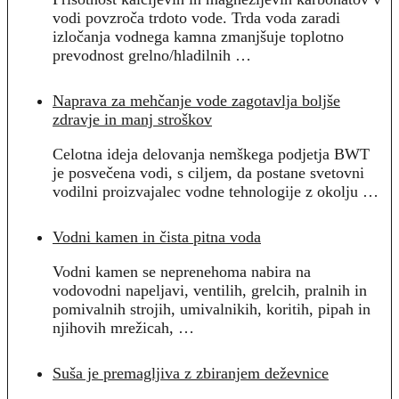
vodi povzroča trdoto vode. Trda voda zaradi
izločanja vodnega kamna zmanjšuje toplotno
prevodnost grelno/hladilnih …
Naprava za mehčanje vode zagotavlja boljše
zdravje in manj stroškov
Celotna ideja delovanja nemškega podjetja BWT
je posvečena vodi, s ciljem, da postane svetovni
vodilni proizvajalec vodne tehnologije z okolju …
Vodni kamen in čista pitna voda
Vodni kamen se neprenehoma nabira na
vodovodni napeljavi, ventilih, grelcih, pralnih in
pomivalnih strojih, umivalnikih, koritih, pipah in
njihovih mrežicah, …
Suša je premagljiva z zbiranjem deževnice