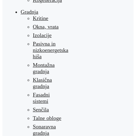
Kogeneracija
Gradnja
Kritine
Okna, vrata
Izolacije
Pasivna in
nizkoenergetska
hiša
Montažna
gradnja
Klasična
gradnja
Fasadni
sistemi
Senčila
Talne obloge
Sonaravna
gradnja