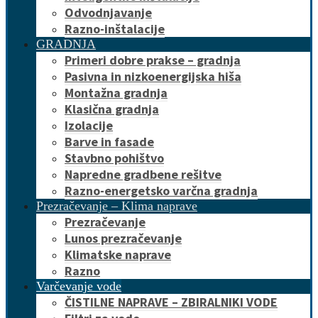
Odvodnjavanje
Razno-inštalacije
GRADNJA
Primeri dobre prakse – gradnja
Pasivna in nizkoenergijska hiša
Montažna gradnja
Klasična gradnja
Izolacije
Barve in fasade
Stavbno pohištvo
Napredne gradbene rešitve
Razno-energetsko varčna gradnja
Prezračevanje – Klima naprave
Prezračevanje
Lunos prezračevanje
Klimatske naprave
Razno
Varčevanje vode
ČISTILNE NAPRAVE – ZBIRALNIKI VODE