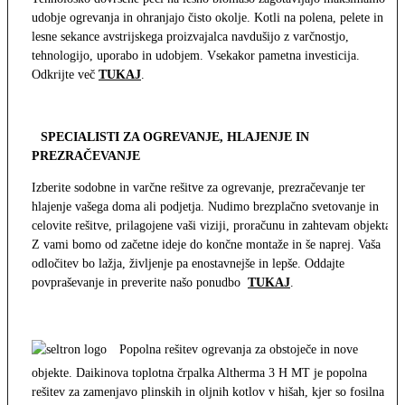
udobje ogrevanja in ohranjajo čisto okolje. Kotli na polena, pelete in
lesne sekance avstrijskega proizvajalca navdušijo z varčnostjo,
tehnologijo, uporabo in udobjem. Vsekakor pametna investicija.
Odkrijte več
TUKAJ
.
SPECIALISTI ZA OGREVANJE, HLAJENJE IN
PREZRAČEVANJE
Izberite sodobne in varčne rešitve za ogrevanje, prezračevanje ter
hlajenje vašega doma ali podjetja. Nudimo brezplačno svetovanje in
celovite rešitve, prilagojene vaši viziji, proračunu in zahtevam objekta.
Z vami bomo od začetne ideje do končne montaže in še naprej. Vaša
odločitev bo lažja, življenje pa enostavnejše in lepše. Oddajte
povpraševanje in preverite našo ponudbo
TUKAJ
.
Popolna rešitev ogrevanja za obstoječe in nove
objekte. Daikinova toplotna črpalka Altherma 3 H MT je popolna
rešitev za zamenjavo plinskih in oljnih kotlov v hišah, kjer so fosilna