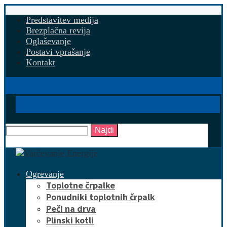
Predstavitev medija
Brezplačna revija
Oglaševanje
Postavi vprašanje
Kontakt
Najdi
Ogrevanje
Toplotne črpalke
Ponudniki toplotnih črpalk
Peči na drva
Plinski kotli