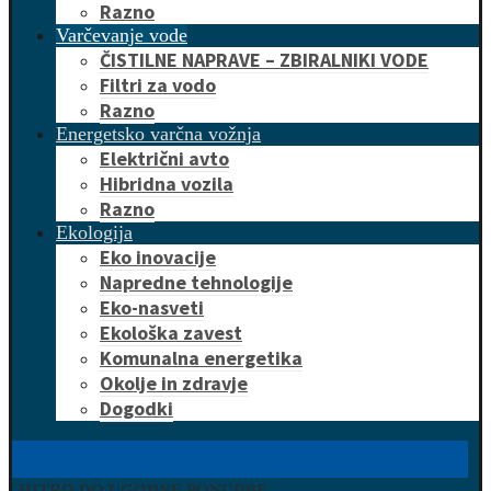
Razno
Varčevanje vode
ČISTILNE NAPRAVE – ZBIRALNIKI VODE
Filtri za vodo
Razno
Energetsko varčna vožnja
Električni avto
Hibridna vozila
Razno
Ekologija
Eko inovacije
Napredne tehnologije
Eko-nasveti
Ekološka zavest
Komunalna energetika
Okolje in zdravje
Dogodki
HITRO DO UGODNE PONUDBE