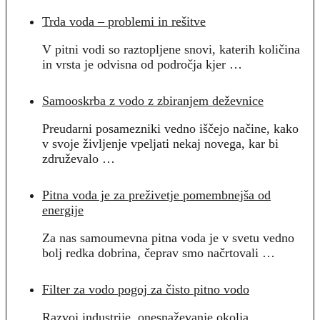
Trda voda – problemi in rešitve
V pitni vodi so raztopljene snovi, katerih količina
in vrsta je odvisna od področja kjer …
Samooskrba z vodo z zbiranjem deževnice
Preudarni posamezniki vedno iščejo načine, kako
v svoje življenje vpeljati nekaj novega, kar bi
združevalo …
Pitna voda je za preživetje pomembnejša od
energije
Za nas samoumevna pitna voda je v svetu vedno
bolj redka dobrina, čeprav smo načrtovali …
Filter za vodo pogoj za čisto pitno vodo
Razvoj industrije, onesnaževanje okolja,