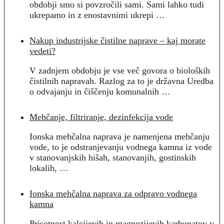
obdobji smo si povzročili sami. Sami lahko tudi
ukrepamo in z enostavnimi ukrepi …
Nakup industrijske čistilne naprave – kaj morate
vedeti?
V zadnjem obdobju je vse več govora o bioloških
čistilnih napravah. Razlog za to je državna Uredba
o odvajanju in čiščenju komunalnih …
Mehčanje, filtriranje, dezinfekcija vode
Ionska mehčalna naprava je namenjena mehčanju
vode, to je odstranjevanju vodnega kamna iz vode
v stanovanjskih hišah, stanovanjih, gostinskih
lokalih, …
Ionska mehčalna naprava za odpravo vodnega
kamna
Prisotnost kalcijevih in magnezijevih karbonatov v