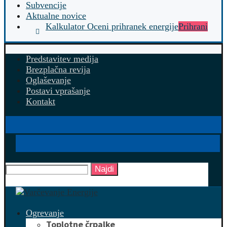
Subvencije
Aktualne novice
Kalkulator Oceni prihranek energije
Prihrani
Predstavitev medija
Brezplačna revija
Oglaševanje
Postavi vprašanje
Kontakt
Najdi
Ogrevanje
Toplotne črpalke