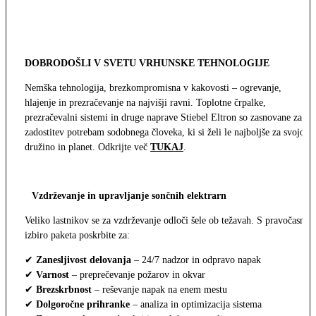
DOBRODOŠLI V SVETU VRHUNSKE TEHNOLOGIJE
Nemška tehnologija, brezkompromisna v kakovosti – ogrevanje,
hlajenje in prezračevanje na najvišji ravni. Toplotne črpalke,
prezračevalni sistemi in druge naprave Stiebel Eltron so zasnovane za
zadostitev potrebam sodobnega človeka, ki si želi le najboljše za svojo
družino in planet. Odkrijte več
TUKAJ
.
Vzdrževanje in upravljanje sončnih elektrarn
Veliko lastnikov se za vzdrževanje odloči šele ob težavah. S pravočasno
izbiro paketa poskrbite za:
✔
Zanesljivost delovanja
– 24/7 nadzor in odpravo napak
✔
Varnost
– preprečevanje požarov in okvar
✔
Brezskrbnost
– reševanje napak na enem mestu
✔
Dolgoročne prihranke
– analiza in optimizacija sistema