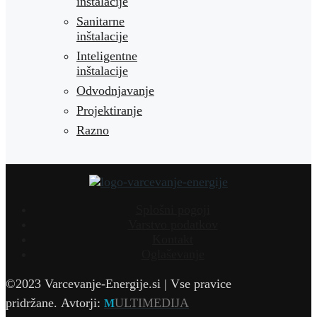
inštalacije
Sanitarne
inštalacije
Inteligentne
inštalacije
Odvodnjavanje
Projektiranje
Razno
Splošni pogoji
Varstvo podatkov
Kontakt
Oglaševanje
©2023 Varcevanje-Energije.si | Vse pravice
pridržane.
Avtorji:
ULTIMEDIJA
M