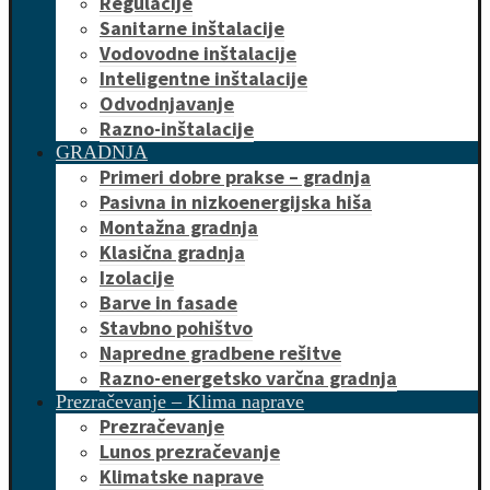
Regulacije
Sanitarne inštalacije
Vodovodne inštalacije
Inteligentne inštalacije
Odvodnjavanje
Razno-inštalacije
GRADNJA
Primeri dobre prakse – gradnja
Pasivna in nizkoenergijska hiša
Montažna gradnja
Klasična gradnja
Izolacije
Barve in fasade
Stavbno pohištvo
Napredne gradbene rešitve
Razno-energetsko varčna gradnja
Prezračevanje – Klima naprave
Prezračevanje
Lunos prezračevanje
Klimatske naprave