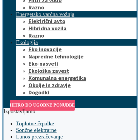
Filtri za vodo
Razno
Energetsko varčna vožnja
Električni avto
Hibridna vozila
Razno
Ekologija
Eko inovacije
Napredne tehnologije
Eko-nasveti
Ekološka zavest
Komunalna energetika
Okolje in zdravje
Dogodki
HITRO DO UGODNE PONUDBE
Izpostavljamo
Toplotne črpalke
Sončne elektrarne
Lunos prezračevanje