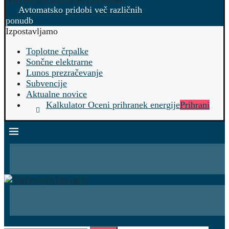
Avtomatsko pridobi več različnih
ponudb
Izpostavljamo
Toplotne črpalke
Sončne elektrarne
Lunos prezračevanje
Subvencije
Aktualne novice
Kalkulator Oceni prihranek energije
Prihrani