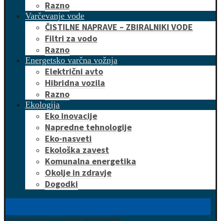
Razno
Varčevanje vode
ČISTILNE NAPRAVE – ZBIRALNIKI VODE
Filtri za vodo
Razno
Energetsko varčna vožnja
Električni avto
Hibridna vozila
Razno
Ekologija
Eko inovacije
Napredne tehnologije
Eko-nasveti
Ekološka zavest
Komunalna energetika
Okolje in zdravje
Dogodki
HITRO DO UGODNE PONUDBE