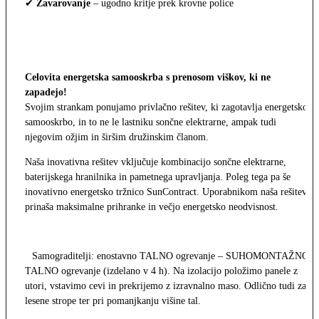
✔
Zavarovanje
– ugodno kritje prek krovne police
Celovita energetska samooskrba s prenosom viškov, ki ne
zapadejo!
Svojim strankam ponujamo privlačno rešitev, ki zagotavlja energetsko
samooskrbo, in to ne le lastniku sončne elektrarne, ampak tudi
njegovim ožjim in širšim družinskim članom.
Naša inovativna rešitev vključuje kombinacijo sončne elektrarne,
baterijskega hranilnika in pametnega upravljanja. Poleg tega pa še
inovativno energetsko tržnico SunContract. Uporabnikom naša rešitev
prinaša maksimalne prihranke in večjo energetsko neodvisnost.
Samograditelji: enostavno TALNO ogrevanje – SUHOMONTAŽNO
TALNO ogrevanje (izdelano v 4 h). Na izolacijo položimo panele z
utori, vstavimo cevi in prekrijemo z izravnalno maso. Odlično tudi za
lesene strope ter pri pomanjkanju višine tal.