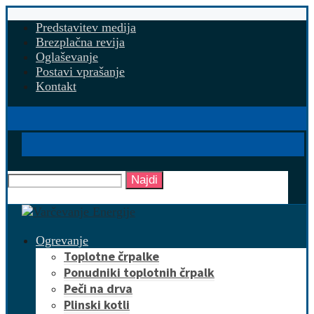
Predstavitev medija
Brezplačna revija
Oglaševanje
Postavi vprašanje
Kontakt
Najdi
Ogrevanje
Toplotne črpalke
Ponudniki toplotnih črpalk
Peči na drva
Plinski kotli