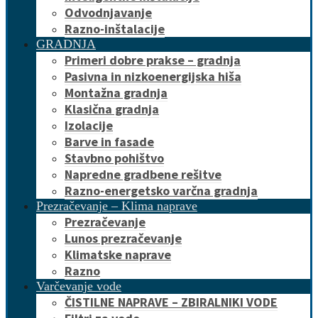
Odvodnjavanje
Razno-inštalacije
GRADNJA
Primeri dobre prakse – gradnja
Pasivna in nizkoenergijska hiša
Montažna gradnja
Klasična gradnja
Izolacije
Barve in fasade
Stavbno pohištvo
Napredne gradbene rešitve
Razno-energetsko varčna gradnja
Prezračevanje – Klima naprave
Prezračevanje
Lunos prezračevanje
Klimatske naprave
Razno
Varčevanje vode
ČISTILNE NAPRAVE – ZBIRALNIKI VODE