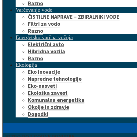
Razno
Varčevanje vode
ČISTILNE NAPRAVE – ZBIRALNIKI VODE
Filtri za vodo
Razno
Energetsko varčna vožnja
Električni avto
Hibridna vozila
Razno
Ekologija
Eko inovacije
Napredne tehnologije
Eko-nasveti
Ekološka zavest
Komunalna energetika
Okolje in zdravje
Dogodki
HITRO DO UGODNE PONUDBE