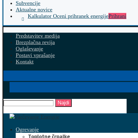
Subvencije
Aktualne novice
Kalkulator Oceni prihranek energije
Prihrani
Predstavitev medija
Brezplačna revija
Oglaševanje
Postavi vprašanje
Kontakt
Najdi
Ogrevanje
Toplotne črpalke