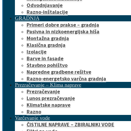
Odvodnjavanje
Razno-inštalacije
GRADNJA
Primeri dobre prakse – gradnja
Pasivna in nizkoenergijska hiša
Montažna gradnja
Klasična gradnja
Izolacije
Barve in fasade
Stavbno pohištvo
Napredne gradbene rešitve
Razno-energetsko varčna gradnja
Prezračevanje – Klima naprave
Prezračevanje
Lunos prezračevanje
Klimatske naprave
Razno
Varčevanje vode
ČISTILNE NAPRAVE – ZBIRALNIKI VODE