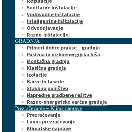
Regulacije
Sanitarne inštalacije
Vodovodne inštalacije
Inteligentne inštalacije
Odvodnjavanje
Razno-inštalacije
GRADNJA
Primeri dobre prakse – gradnja
Pasivna in nizkoenergijska hiša
Montažna gradnja
Klasična gradnja
Izolacije
Barve in fasade
Stavbno pohištvo
Napredne gradbene rešitve
Razno-energetsko varčna gradnja
Prezračevanje – Klima naprave
Prezračevanje
Lunos prezračevanje
Klimatske naprave