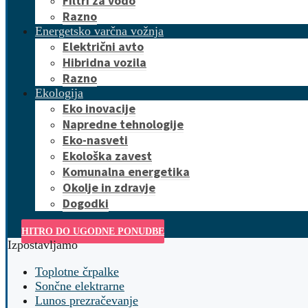
Filtri za vodo
Razno
Energetsko varčna vožnja
Električni avto
Hibridna vozila
Razno
Ekologija
Eko inovacije
Napredne tehnologije
Eko-nasveti
Ekološka zavest
Komunalna energetika
Okolje in zdravje
Dogodki
HITRO DO UGODNE PONUDBE
Izpostavljamo
Toplotne črpalke
Sončne elektrarne
Lunos prezračevanje