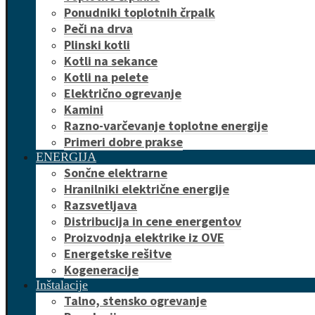
Ponudniki toplotnih črpalk
Peči na drva
Plinski kotli
Kotli na sekance
Kotli na pelete
Električno ogrevanje
Kamini
Razno-varčevanje toplotne energije
Primeri dobre prakse
ENERGIJA
Sončne elektrarne
Hranilniki električne energije
Razsvetljava
Distribucija in cene energentov
Proizvodnja elektrike iz OVE
Energetske rešitve
Kogeneracije
Inštalacije
Talno, stensko ogrevanje