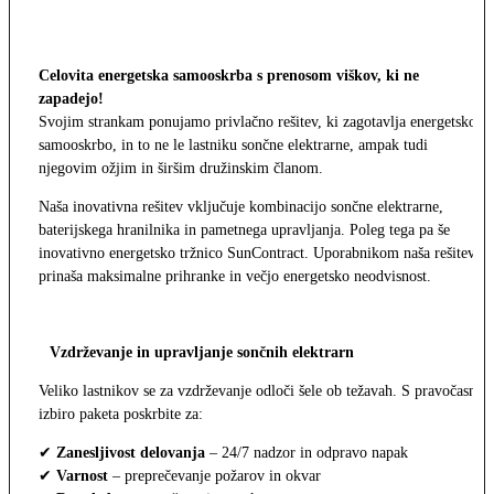
Celovita energetska samooskrba s prenosom viškov, ki ne
zapadejo!
Svojim strankam ponujamo privlačno rešitev, ki zagotavlja energetsko
samooskrbo, in to ne le lastniku sončne elektrarne, ampak tudi
njegovim ožjim in širšim družinskim članom.
Naša inovativna rešitev vključuje kombinacijo sončne elektrarne,
baterijskega hranilnika in pametnega upravljanja. Poleg tega pa še
inovativno energetsko tržnico SunContract. Uporabnikom naša rešitev
prinaša maksimalne prihranke in večjo energetsko neodvisnost.
Vzdrževanje in upravljanje sončnih elektrarn
Veliko lastnikov se za vzdrževanje odloči šele ob težavah. S pravočasno
izbiro paketa poskrbite za:
✔
Zanesljivost delovanja
– 24/7 nadzor in odpravo napak
✔
Varnost
– preprečevanje požarov in okvar