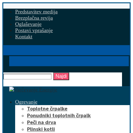
Predstavitev medija
Brezplačna revija
Oglaševanje
Postavi vprašanje
Kontakt
Najdi
Ogrevanje
Toplotne črpalke
Ponudniki toplotnih črpalk
Peči na drva
Plinski kotli