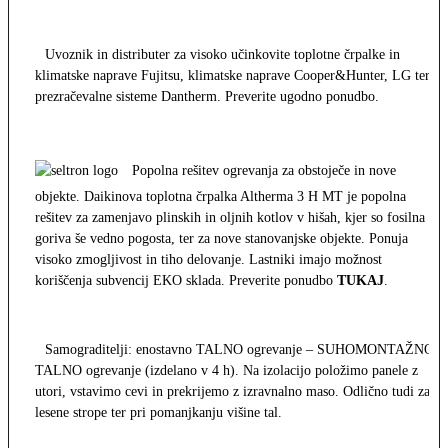
Uvoznik in distributer za visoko učinkovite toplotne črpalke in
klimatske naprave Fujitsu, klimatske naprave Cooper&Hunter, LG ter
prezračevalne sisteme Dantherm. Preverite ugodno ponudbo.
Popolna rešitev ogrevanja za obstoječe in nove
objekte. Daikinova toplotna črpalka Altherma 3 H MT je popolna
rešitev za zamenjavo plinskih in oljnih kotlov v hišah, kjer so fosilna
goriva še vedno pogosta, ter za nove stanovanjske objekte. Ponuja
visoko zmogljivost in tiho delovanje. Lastniki imajo možnost
koriščenja subvencij EKO sklada. Preverite ponudbo
TUKAJ
.
Samograditelji: enostavno TALNO ogrevanje – SUHOMONTAŽNO
TALNO ogrevanje (izdelano v 4 h). Na izolacijo položimo panele z
utori, vstavimo cevi in prekrijemo z izravnalno maso. Odlično tudi za
lesene strope ter pri pomanjkanju višine tal.