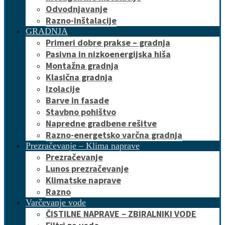
Odvodnjavanje
Razno-inštalacije
GRADNJA
Primeri dobre prakse – gradnja
Pasivna in nizkoenergijska hiša
Montažna gradnja
Klasična gradnja
Izolacije
Barve in fasade
Stavbno pohištvo
Napredne gradbene rešitve
Razno-energetsko varčna gradnja
Prezračevanje – Klima naprave
Prezračevanje
Lunos prezračevanje
Klimatske naprave
Razno
Varčevanje vode
ČISTILNE NAPRAVE – ZBIRALNIKI VODE