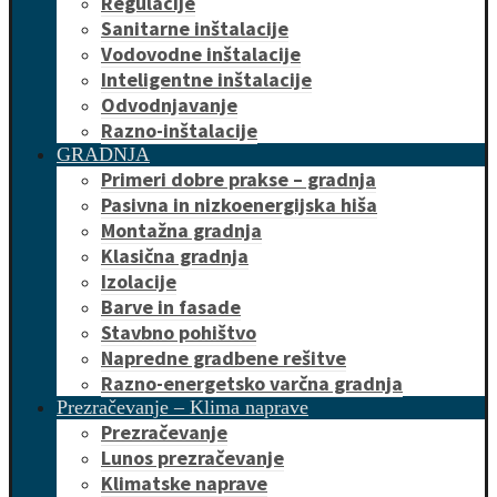
Regulacije
Sanitarne inštalacije
Vodovodne inštalacije
Inteligentne inštalacije
Odvodnjavanje
Razno-inštalacije
GRADNJA
Primeri dobre prakse – gradnja
Pasivna in nizkoenergijska hiša
Montažna gradnja
Klasična gradnja
Izolacije
Barve in fasade
Stavbno pohištvo
Napredne gradbene rešitve
Razno-energetsko varčna gradnja
Prezračevanje – Klima naprave
Prezračevanje
Lunos prezračevanje
Klimatske naprave