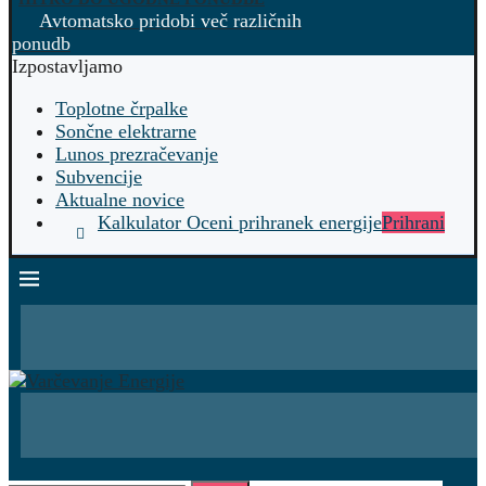
Avtomatsko pridobi več različnih
ponudb
Izpostavljamo
Toplotne črpalke
Sončne elektrarne
Lunos prezračevanje
Subvencije
Aktualne novice
Kalkulator Oceni prihranek energije
Prihrani