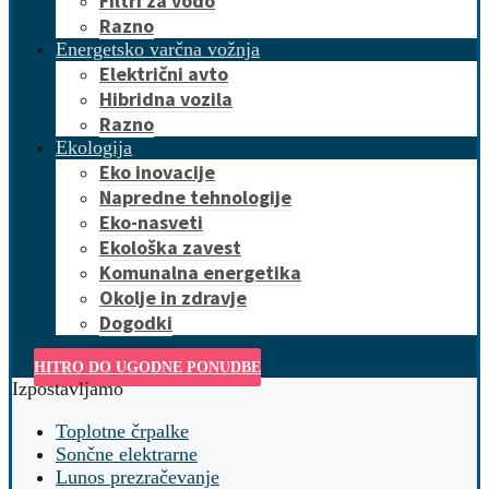
Filtri za vodo
Razno
Energetsko varčna vožnja
Električni avto
Hibridna vozila
Razno
Ekologija
Eko inovacije
Napredne tehnologije
Eko-nasveti
Ekološka zavest
Komunalna energetika
Okolje in zdravje
Dogodki
HITRO DO UGODNE PONUDBE
Izpostavljamo
Toplotne črpalke
Sončne elektrarne
Lunos prezračevanje