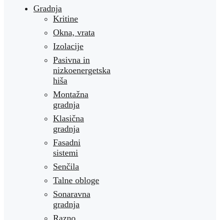
Gradnja
Kritine
Okna, vrata
Izolacije
Pasivna in
nizkoenergetska
hiša
Montažna
gradnja
Klasična
gradnja
Fasadni
sistemi
Senčila
Talne obloge
Sonaravna
gradnja
Razno