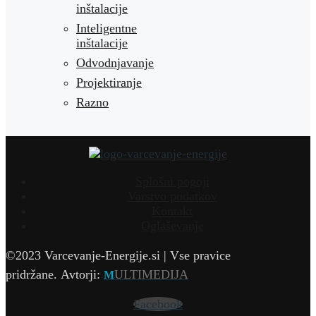
inštalacije
Inteligentne
inštalacije
Odvodnjavanje
Projektiranje
Razno
Splošni pogoji
Varstvo podatkov
Kontakt
Oglaševanje
©2023 Varcevanje-Energije.si | Vse pravice
pridržane.
Avtorji:
ULTIMEDIJA
M
Facebook