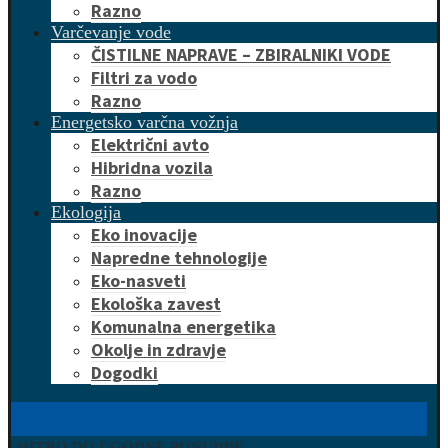
Razno
Varčevanje vode
ČISTILNE NAPRAVE – ZBIRALNIKI VODE
Filtri za vodo
Razno
Energetsko varčna vožnja
Električni avto
Hibridna vozila
Razno
Ekologija
Eko inovacije
Napredne tehnologije
Eko-nasveti
Ekološka zavest
Komunalna energetika
Okolje in zdravje
Dogodki
HITRO DO UGODNE PONUDBE