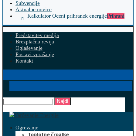
Subvencije
Aktualne novice
Kalkulator Oceni prihranek energije
Prihrani
Predstavitev medija
Brezplačna revija
Oglaševanje
Postavi vprašanje
Kontakt
Najdi
Ogrevanje
Toplotne črpalke