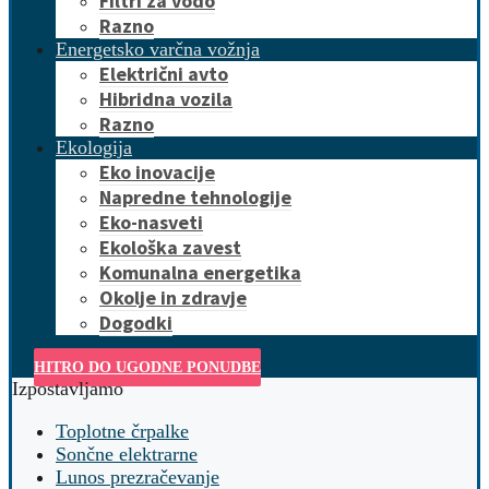
Filtri za vodo
Razno
Energetsko varčna vožnja
Električni avto
Hibridna vozila
Razno
Ekologija
Eko inovacije
Napredne tehnologije
Eko-nasveti
Ekološka zavest
Komunalna energetika
Okolje in zdravje
Dogodki
HITRO DO UGODNE PONUDBE
Izpostavljamo
Toplotne črpalke
Sončne elektrarne
Lunos prezračevanje