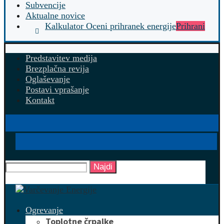
Subvencije
Aktualne novice
Kalkulator Oceni prihranek energije
Prihrani
Predstavitev medija
Brezplačna revija
Oglaševanje
Postavi vprašanje
Kontakt
Najdi
Ogrevanje
Toplotne črpalke