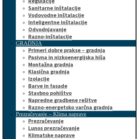
Regulacije
Sanitarne inštalacije
Vodovodne inštalacije
Inteligentne inštalacije
Odvodnjavanje
Razno-inštalacije
GRADNJA
Primeri dobre prakse – gradnja
Pasivna in nizkoenergijska hiša
Montažna gradnja
Klasična gradnja
Izolacije
Barve in fasade
Stavbno pohištvo
Napredne gradbene rešitve
Razno-energetsko varčna gradnja
Prezračevanje – Klima naprave
Prezračevanje
Lunos prezračevanje
Klimatske naprave