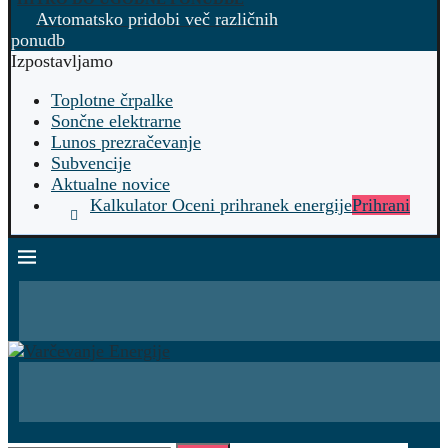
Avtomatsko pridobi več različnih
ponudb
Izpostavljamo
Toplotne črpalke
Sončne elektrarne
Lunos prezračevanje
Subvencije
Aktualne novice
Kalkulator Oceni prihranek energije
Prihrani