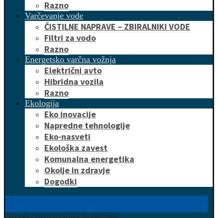
Razno
Varčevanje vode
ČISTILNE NAPRAVE – ZBIRALNIKI VODE
Filtri za vodo
Razno
Energetsko varčna vožnja
Električni avto
Hibridna vozila
Razno
Ekologija
Eko inovacije
Napredne tehnologije
Eko-nasveti
Ekološka zavest
Komunalna energetika
Okolje in zdravje
Dogodki
HITRO DO UGODNE PONUDBE