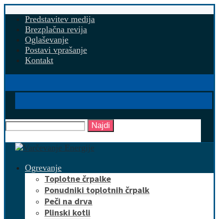
Predstavitev medija
Brezplačna revija
Oglaševanje
Postavi vprašanje
Kontakt
Najdi
Ogrevanje
Toplotne črpalke
Ponudniki toplotnih črpalk
Peči na drva
Plinski kotli