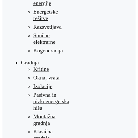
energije
Energetske
rešitve
Razsvetljava
Sončne
elektrarne
Kogeneracija
Gradnja
Kritine
Okna, vrata
Izolacije
Pasivna in
nizkoenergetska
hiša
Montažna
gradnja
Klasična
gradnja