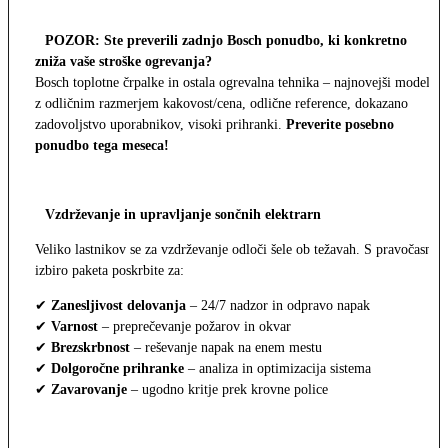
POZOR: Ste preverili zadnjo Bosch ponudbo, ki konkretno
zniža vaše stroške ogrevanja?
Bosch toplotne črpalke in ostala ogrevalna tehnika – najnovejši modeli
z odličnim razmerjem kakovost/cena, odlične reference, dokazano
zadovoljstvo uporabnikov, visoki prihranki.
Preverite posebno
ponudbo tega meseca!
Vzdrževanje in upravljanje sončnih elektrarn
Veliko lastnikov se za vzdrževanje odloči šele ob težavah. S pravočasno
izbiro paketa poskrbite za:
✔
Zanesljivost delovanja
– 24/7 nadzor in odpravo napak
✔
Varnost
– preprečevanje požarov in okvar
✔
Brezskrbnost
– reševanje napak na enem mestu
✔
Dolgoročne prihranke
– analiza in optimizacija sistema
✔
Zavarovanje
– ugodno kritje prek krovne police