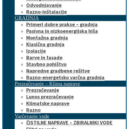
Odvodnjavanje
Razno-inštalacije
GRADNJA
Primeri dobre prakse – gradnja
Pasivna in nizkoenergijska hiša
Montažna gradnja
Klasična gradnja
Izolacije
Barve in fasade
Stavbno pohištvo
Napredne gradbene rešitve
Razno-energetsko varčna gradnja
Prezračevanje – Klima naprave
Prezračevanje
Lunos prezračevanje
Klimatske naprave
Razno
Varčevanje vode
ČISTILNE NAPRAVE – ZBIRALNIKI VODE