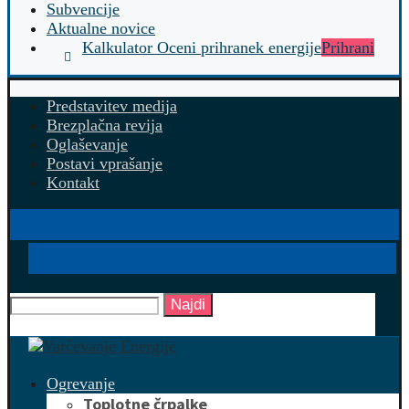
Subvencije
Aktualne novice
Kalkulator Oceni prihranek energije
Prihrani
Predstavitev medija
Brezplačna revija
Oglaševanje
Postavi vprašanje
Kontakt
Najdi
Ogrevanje
Toplotne črpalke