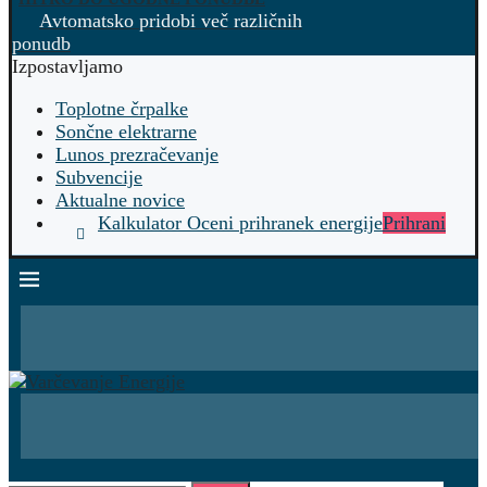
Avtomatsko pridobi več različnih
ponudb
Izpostavljamo
Toplotne črpalke
Sončne elektrarne
Lunos prezračevanje
Subvencije
Aktualne novice
Kalkulator Oceni prihranek energije
Prihrani