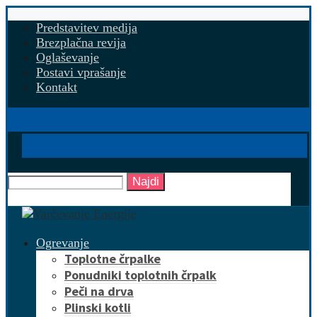
Predstavitev medija
Brezplačna revija
Oglaševanje
Postavi vprašanje
Kontakt
Najdi
Ogrevanje
Toplotne črpalke
Ponudniki toplotnih črpalk
Peči na drva
Plinski kotli