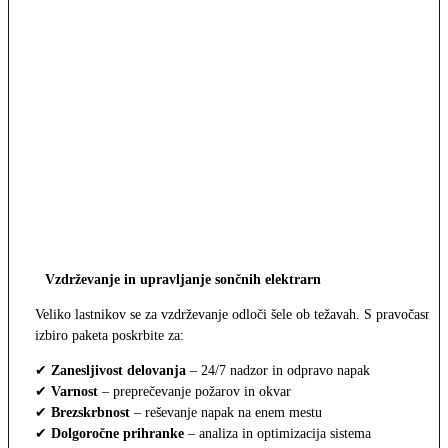
Vzdrževanje in upravljanje sončnih elektrarn
Veliko lastnikov se za vzdrževanje odloči šele ob težavah. S pravočasno
izbiro paketa poskrbite za:
✔
Zanesljivost delovanja
– 24/7 nadzor in odpravo napak
✔
Varnost
– preprečevanje požarov in okvar
✔
Brezskrbnost
– reševanje napak na enem mestu
✔
Dolgoročne prihranke
– analiza in optimizacija sistema