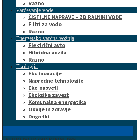
Razno
Varčevanje vode
ČISTILNE NAPRAVE – ZBIRALNIKI VODE
Filtri za vodo
Razno
Energetsko varčna vožnja
Električni avto
Hibridna vozila
Razno
Ekologija
Eko inovacije
Napredne tehnologije
Eko-nasveti
Ekološka zavest
Komunalna energetika
Okolje in zdravje
Dogodki
HITRO DO UGODNE PONUDBE