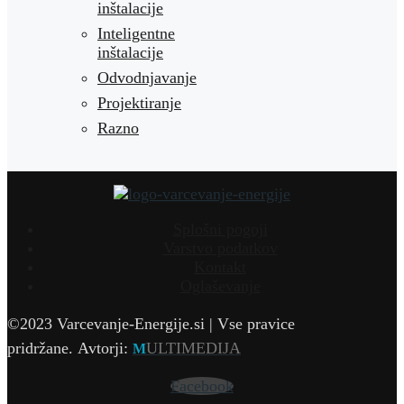
inštalacije
Inteligentne
inštalacije
Odvodnjavanje
Projektiranje
Razno
Splošni pogoji
Varstvo podatkov
Kontakt
Oglaševanje
©2023 Varcevanje-Energije.si | Vse pravice
pridržane.
Avtorji:
ULTIMEDIJA
M
Facebook