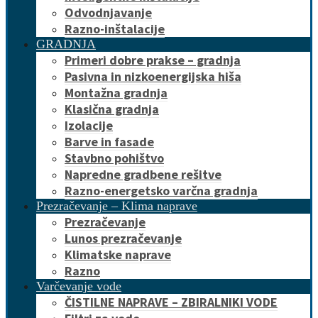
Odvodnjavanje
Razno-inštalacije
GRADNJA
Primeri dobre prakse – gradnja
Pasivna in nizkoenergijska hiša
Montažna gradnja
Klasična gradnja
Izolacije
Barve in fasade
Stavbno pohištvo
Napredne gradbene rešitve
Razno-energetsko varčna gradnja
Prezračevanje – Klima naprave
Prezračevanje
Lunos prezračevanje
Klimatske naprave
Razno
Varčevanje vode
ČISTILNE NAPRAVE – ZBIRALNIKI VODE