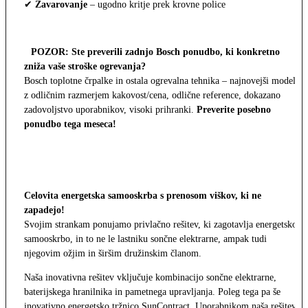
✔
Zavarovanje
– ugodno kritje prek krovne police
POZOR: Ste preverili zadnjo Bosch ponudbo, ki konkretno
zniža vaše stroške ogrevanja?
Bosch toplotne črpalke in ostala ogrevalna tehnika – najnovejši modeli
z odličnim razmerjem kakovost/cena, odlične reference, dokazano
zadovoljstvo uporabnikov, visoki prihranki.
Preverite posebno
ponudbo tega meseca!
Celovita energetska samooskrba s prenosom viškov, ki ne
zapadejo!
Svojim strankam ponujamo privlačno rešitev, ki zagotavlja energetsko
samooskrbo, in to ne le lastniku sončne elektrarne, ampak tudi
njegovim ožjim in širšim družinskim članom.
Naša inovativna rešitev vključuje kombinacijo sončne elektrarne,
baterijskega hranilnika in pametnega upravljanja. Poleg tega pa še
inovativno energetsko tržnico SunContract. Uporabnikom naša rešitev