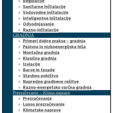
Regulacije
Sanitarne inštalacije
Vodovodne inštalacije
Inteligentne inštalacije
Odvodnjavanje
Razno-inštalacije
GRADNJA
Primeri dobre prakse – gradnja
Pasivna in nizkoenergijska hiša
Montažna gradnja
Klasična gradnja
Izolacije
Barve in fasade
Stavbno pohištvo
Napredne gradbene rešitve
Razno-energetsko varčna gradnja
Prezračevanje – Klima naprave
Prezračevanje
Lunos prezračevanje
Klimatske naprave