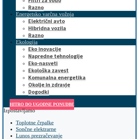
Filtri za vodo
Razno
Energetsko varčna vožnja
Električni avto
Hibridna vozila
Razno
Ekologija
Eko inovacije
Napredne tehnologije
Eko-nasveti
Ekološka zavest
Komunalna energetika
Okolje in zdravje
Dogodki
HITRO DO UGODNE PONUDBE
Izpostavljamo
Toplotne črpalke
Sončne elektrarne
Lunos prezračevanje