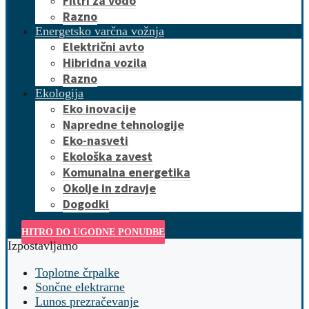
Filtri za vodo
Razno
Energetsko varčna vožnja
Električni avto
Hibridna vozila
Razno
Ekologija
Eko inovacije
Napredne tehnologije
Eko-nasveti
Ekološka zavest
Komunalna energetika
Okolje in zdravje
Dogodki
HITRO DO UGODNE PONUDBE
Izpostavljamo
Toplotne črpalke
Sončne elektrarne
Lunos prezračevanje