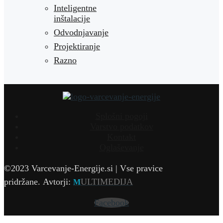
Inteligentne
inštalacije
Odvodnjavanje
Projektiranje
Razno
Splošni pogoji
Varstvo podatkov
Kontakt
Oglaševanje
©2023 Varcevanje-Energije.si | Vse pravice
pridržane.
Avtorji:
ULTIMEDIJA
M
Facebook