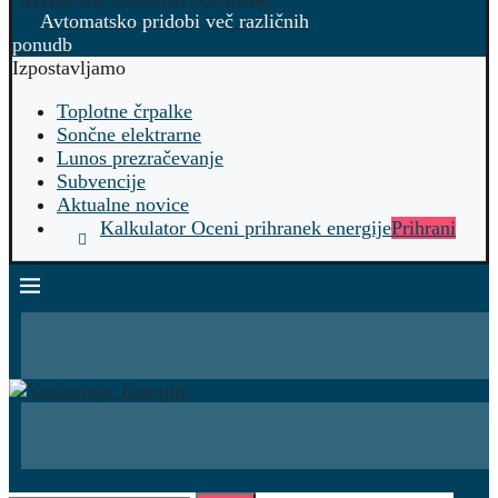
Avtomatsko pridobi več različnih
ponudb
Izpostavljamo
Toplotne črpalke
Sončne elektrarne
Lunos prezračevanje
Subvencije
Aktualne novice
Kalkulator Oceni prihranek energije
Prihrani