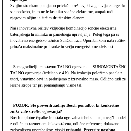
Svojim strankam ponujamo privlačno rešitev, ki zagotavlja energetsko
samooskrbo, in to ne le lastniku sončne elektrarne, ampak tudi
njegovim ožjim in širšim družinskim članom.
Naša inovativna rešitev vključuje kombinacijo sončne elektrarne,
baterijskega hranilnika in pametnega upravljanja. Poleg tega pa še
inovativno energetsko tržnico SunContract. Uporabnikom naša rešitev
prinaša maksimalne prihranke in večjo energetsko neodvisnost.
Samograditelji: enostavno TALNO ogrevanje – SUHOMONTAŽNO
TALNO ogrevanje (izdelano v 4 h). Na izolacijo položimo panele z
utori, vstavimo cevi in prekrijemo z izravnalno maso. Odlično tudi za
lesene strope ter pri pomanjkanju višine tal.
POZOR: Ste preverili zadnjo Bosch ponudbo, ki konkretno
zniža vaše stroške ogrevanja?
Bosch toplotne črpalke in ostala ogrevalna tehnika – najnovejši modeli
z odličnim razmerjem kakovost/cena, odlične reference, dokazano
zadovoljstvo uporabnikov, visoki prihranki.
Preverite posebno