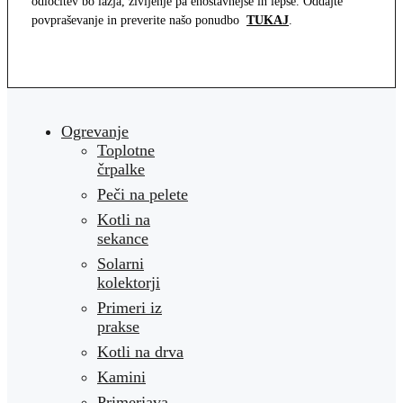
odločitev bo lažja, življenje pa enostavnejše in lepše. Oddajte
povpraševanje in preverite našo ponudbo
TUKAJ
.
Ogrevanje
Toplotne
črpalke
Peči na pelete
Kotli na
sekance
Solarni
kolektorji
Primeri iz
prakse
Kotli na drva
Kamini
Primerjava