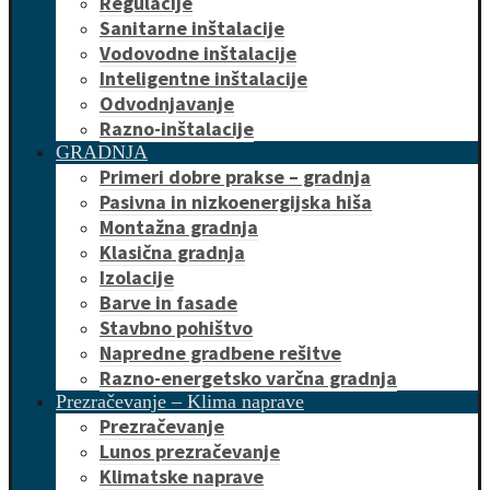
Regulacije
Sanitarne inštalacije
Vodovodne inštalacije
Inteligentne inštalacije
Odvodnjavanje
Razno-inštalacije
GRADNJA
Primeri dobre prakse – gradnja
Pasivna in nizkoenergijska hiša
Montažna gradnja
Klasična gradnja
Izolacije
Barve in fasade
Stavbno pohištvo
Napredne gradbene rešitve
Razno-energetsko varčna gradnja
Prezračevanje – Klima naprave
Prezračevanje
Lunos prezračevanje
Klimatske naprave