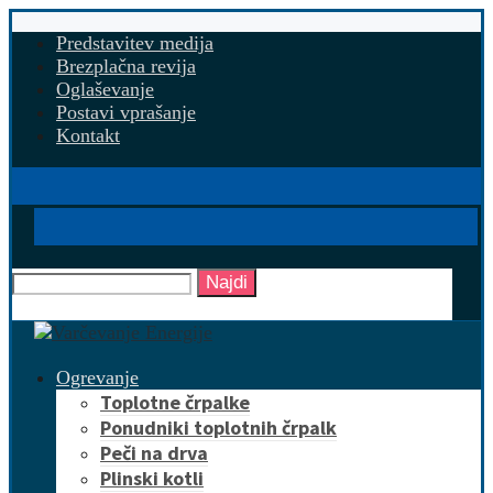
Predstavitev medija
Brezplačna revija
Oglaševanje
Postavi vprašanje
Kontakt
Najdi
Ogrevanje
Toplotne črpalke
Ponudniki toplotnih črpalk
Peči na drva
Plinski kotli