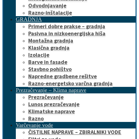
Odvodnjavanje
Razno-inštalacije
GRADNJA
Primeri dobre prakse – gradnja
Pasivna in nizkoenergijska hiša
Montažna gradnja
Klasična gradnja
Izolacije
Barve in fasade
Stavbno pohištvo
Napredne gradbene rešitve
Razno-energetsko varčna gradnja
Prezračevanje – Klima naprave
Prezračevanje
Lunos prezračevanje
Klimatske naprave
Razno
Varčevanje vode
ČISTILNE NAPRAVE – ZBIRALNIKI VODE