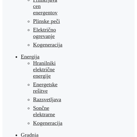
cen
energentov
Plinske peči
Električno
ogrevanje
Kogeneracija
Energija
Hranilniki
električne
energije
Energetske
rešitve
Razsvetljava
Sončne
elektrarne
Kogeneracija
Gradnja