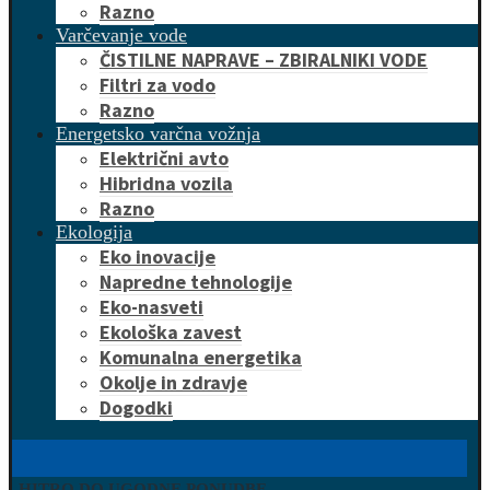
Razno
Varčevanje vode
ČISTILNE NAPRAVE – ZBIRALNIKI VODE
Filtri za vodo
Razno
Energetsko varčna vožnja
Električni avto
Hibridna vozila
Razno
Ekologija
Eko inovacije
Napredne tehnologije
Eko-nasveti
Ekološka zavest
Komunalna energetika
Okolje in zdravje
Dogodki
HITRO DO UGODNE PONUDBE