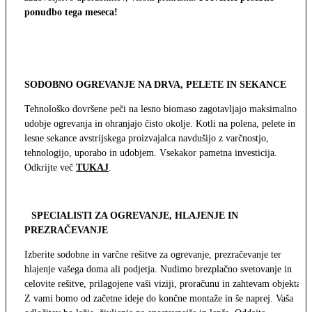
ponudbo tega meseca!
SODOBNO OGREVANJE NA DRVA, PELETE IN SEKANCE
Tehnološko dovršene peči na lesno biomaso zagotavljajo maksimalno
udobje ogrevanja in ohranjajo čisto okolje. Kotli na polena, pelete in
lesne sekance avstrijskega proizvajalca navdušijo z varčnostjo,
tehnologijo, uporabo in udobjem. Vsekakor pametna investicija.
Odkrijte več
TUKAJ
.
SPECIALISTI ZA OGREVANJE, HLAJENJE IN
PREZRAČEVANJE
Izberite sodobne in varčne rešitve za ogrevanje, prezračevanje ter
hlajenje vašega doma ali podjetja. Nudimo brezplačno svetovanje in
celovite rešitve, prilagojene vaši viziji, proračunu in zahtevam objekta.
Z vami bomo od začetne ideje do končne montaže in še naprej. Vaša