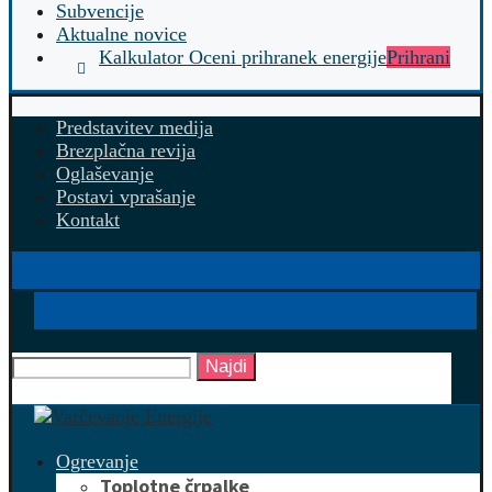
Subvencije
Aktualne novice
Kalkulator Oceni prihranek energije
Prihrani
Predstavitev medija
Brezplačna revija
Oglaševanje
Postavi vprašanje
Kontakt
Najdi
Ogrevanje
Toplotne črpalke