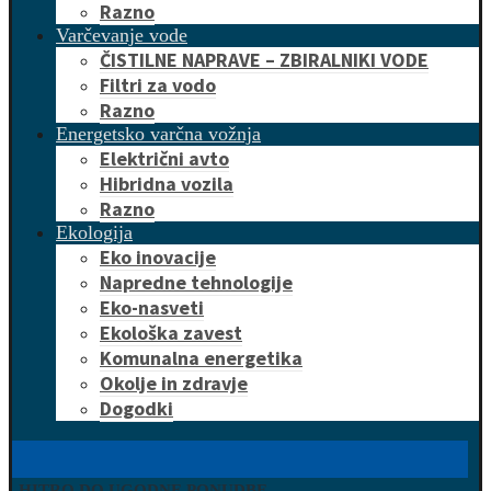
Razno
Varčevanje vode
ČISTILNE NAPRAVE – ZBIRALNIKI VODE
Filtri za vodo
Razno
Energetsko varčna vožnja
Električni avto
Hibridna vozila
Razno
Ekologija
Eko inovacije
Napredne tehnologije
Eko-nasveti
Ekološka zavest
Komunalna energetika
Okolje in zdravje
Dogodki
HITRO DO UGODNE PONUDBE