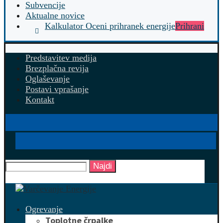
Subvencije
Aktualne novice
Kalkulator Oceni prihranek energije
Prihrani
Predstavitev medija
Brezplačna revija
Oglaševanje
Postavi vprašanje
Kontakt
Najdi
Ogrevanje
Toplotne črpalke