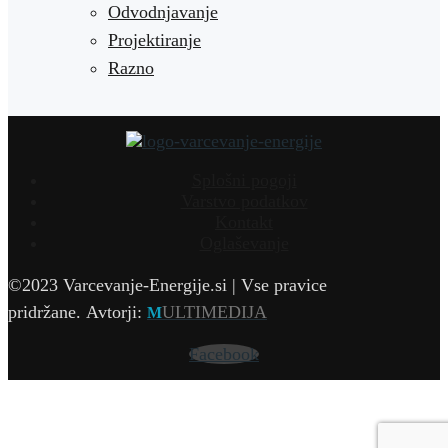
Odvodnjavanje
Projektiranje
Razno
Splošni pogoji
Varstvo podatkov
Kontakt
Oglaševanje
©2023 Varcevanje-Energije.si | Vse pravice
pridržane.
Avtorji:
ULTIMEDIJA
M
Facebook