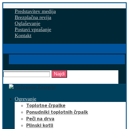
Predstavitev medija
Brezplačna revija
Oglaševanje
Postavi vprašanje
Kontakt
Najdi
Ogrevanje
Toplotne črpalke
Ponudniki toplotnih črpalk
Peči na drva
Plinski kotli