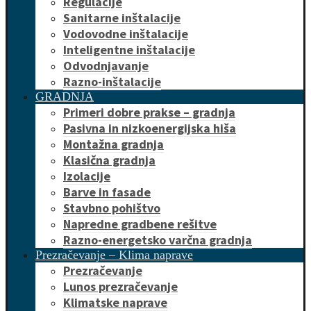
Regulacije
Sanitarne inštalacije
Vodovodne inštalacije
Inteligentne inštalacije
Odvodnjavanje
Razno-inštalacije
GRADNJA
Primeri dobre prakse – gradnja
Pasivna in nizkoenergijska hiša
Montažna gradnja
Klasična gradnja
Izolacije
Barve in fasade
Stavbno pohištvo
Napredne gradbene rešitve
Razno-energetsko varčna gradnja
Prezračevanje – Klima naprave
Prezračevanje
Lunos prezračevanje
Klimatske naprave