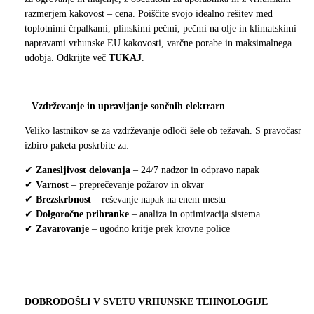
razmerjem kakovost – cena. Poiščite svojo idealno rešitev med
toplotnimi črpalkami, plinskimi pečmi, pečmi na olje in klimatskimi
napravami vrhunske EU kakovosti, varčne porabe in maksimalnega
udobja. Odkrijte več
TUKAJ
.
Vzdrževanje in upravljanje sončnih elektrarn
Veliko lastnikov se za vzdrževanje odloči šele ob težavah. S pravočasno
izbiro paketa poskrbite za:
✔
Zanesljivost delovanja
– 24/7 nadzor in odpravo napak
✔
Varnost
– preprečevanje požarov in okvar
✔
Brezskrbnost
– reševanje napak na enem mestu
✔
Dolgoročne prihranke
– analiza in optimizacija sistema
✔
Zavarovanje
– ugodno kritje prek krovne police
DOBRODOŠLI V SVETU VRHUNSKE TEHNOLOGIJE