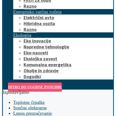
Filtri za vodo
Razno
Energetsko varčna vožnja
Električni avto
Hibridna vozila
Razno
Ekologija
Eko inovacije
Napredne tehnologije
Eko-nasveti
Ekološka zavest
Komunalna energetika
Okolje in zdravje
Dogodki
HITRO DO UGODNE PONUDBE
Izpostavljamo
Toplotne črpalke
Sončne elektrarne
Lunos prezračevanje