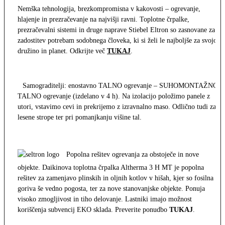
Nemška tehnologija, brezkompromisna v kakovosti – ogrevanje,
hlajenje in prezračevanje na najvišji ravni. Toplotne črpalke,
prezračevalni sistemi in druge naprave Stiebel Eltron so zasnovane za
zadostitev potrebam sodobnega človeka, ki si želi le najboljše za svojo
družino in planet. Odkrijte več
TUKAJ
.
Samograditelji: enostavno TALNO ogrevanje – SUHOMONTAŽNO
TALNO ogrevanje (izdelano v 4 h). Na izolacijo položimo panele z
utori, vstavimo cevi in prekrijemo z izravnalno maso. Odlično tudi za
lesene strope ter pri pomanjkanju višine tal.
Popolna rešitev ogrevanja za obstoječe in nove
objekte. Daikinova toplotna črpalka Altherma 3 H MT je popolna
rešitev za zamenjavo plinskih in oljnih kotlov v hišah, kjer so fosilna
goriva še vedno pogosta, ter za nove stanovanjske objekte. Ponuja
visoko zmogljivost in tiho delovanje. Lastniki imajo možnost
koriščenja subvencij EKO sklada. Preverite ponudbo
TUKAJ
.