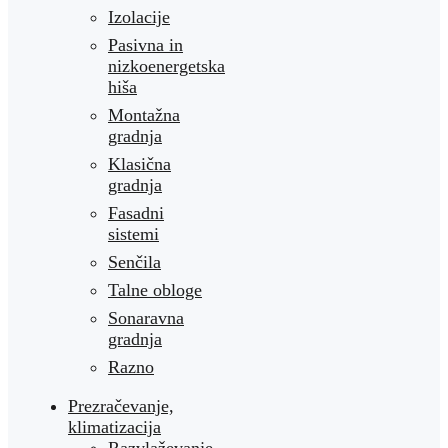
Izolacije
Pasivna in
nizkoenergetska
hiša
Montažna
gradnja
Klasična
gradnja
Fasadni
sistemi
Senčila
Talne obloge
Sonaravna
gradnja
Razno
Prezračevanje,
klimatizacija
Razvlaževanje