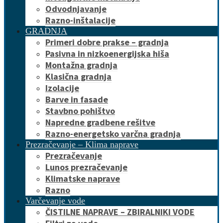
Odvodnjavanje
Razno-inštalacije
GRADNJA
Primeri dobre prakse – gradnja
Pasivna in nizkoenergijska hiša
Montažna gradnja
Klasična gradnja
Izolacije
Barve in fasade
Stavbno pohištvo
Napredne gradbene rešitve
Razno-energetsko varčna gradnja
Prezračevanje – Klima naprave
Prezračevanje
Lunos prezračevanje
Klimatske naprave
Razno
Varčevanje vode
ČISTILNE NAPRAVE – ZBIRALNIKI VODE