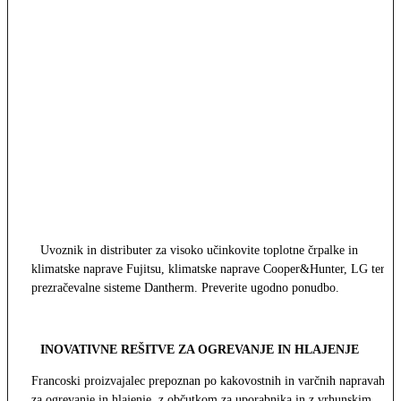
Uvoznik in distributer za visoko učinkovite toplotne črpalke in
klimatske naprave Fujitsu, klimatske naprave Cooper&Hunter, LG ter
prezračevalne sisteme Dantherm. Preverite ugodno ponudbo.
INOVATIVNE REŠITVE ZA OGREVANJE IN HLAJENJE
Francoski proizvajalec prepoznan po kakovostnih in varčnih napravah
za ogrevanje in hlajenje, z občutkom za uporabnika in z vrhunskim