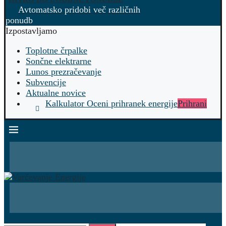
Avtomatsko pridobi več različnih
ponudb
Izpostavljamo
Toplotne črpalke
Sončne elektrarne
Lunos prezračevanje
Subvencije
Aktualne novice
Kalkulator Oceni prihranek energije
Prihrani