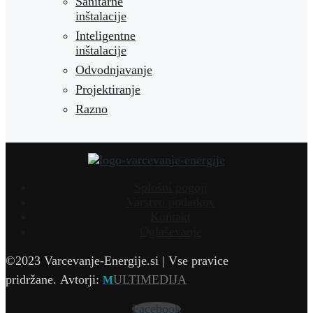
Sanitarne
inštalacije
Inteligentne
inštalacije
Odvodnjavanje
Projektiranje
Razno
Splošni pogoji
Varstvo podatkov
Kontakt
Oglaševanje
©2023 Varcevanje-Energije.si | Vse pravice
pridržane.
Avtorji:
ULTIMEDIJA
M
Facebook