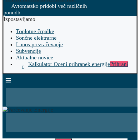
Avtomatsko pridobi več različnih
ponudb
Izpostavljamo
Toplotne črpalke
Sončne elektrarne
Lunos prezračevanje
Subvencije
Aktualne novice
Kalkulator Oceni prihranek energije
Prihrani