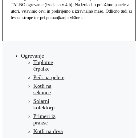
TALNO ogrevanje (izdelano v 4 h). Na izolacijo položimo panele z
utori, vstavimo cevi in prekrijemo z izravnalno maso. Odlično tudi za
lesene strope ter pri pomanjkanju višine tal.
Ogrevanje
Toplotne
črpalke
Peči na pelete
Kotli na
sekance
Solarni
kolektorji
Primeri iz
prakse
Kotli na drva