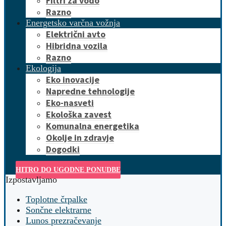
Filtri za vodo
Razno
Energetsko varčna vožnja
Električni avto
Hibridna vozila
Razno
Ekologija
Eko inovacije
Napredne tehnologije
Eko-nasveti
Ekološka zavest
Komunalna energetika
Okolje in zdravje
Dogodki
HITRO DO UGODNE PONUDBE
Izpostavljamo
Toplotne črpalke
Sončne elektrarne
Lunos prezračevanje