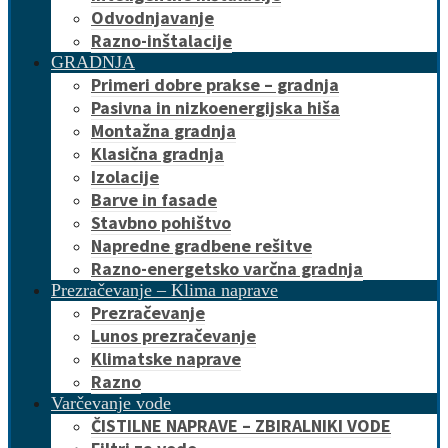
Odvodnjavanje
Razno-inštalacije
GRADNJA
Primeri dobre prakse – gradnja
Pasivna in nizkoenergijska hiša
Montažna gradnja
Klasična gradnja
Izolacije
Barve in fasade
Stavbno pohištvo
Napredne gradbene rešitve
Razno-energetsko varčna gradnja
Prezračevanje – Klima naprave
Prezračevanje
Lunos prezračevanje
Klimatske naprave
Razno
Varčevanje vode
ČISTILNE NAPRAVE – ZBIRALNIKI VODE