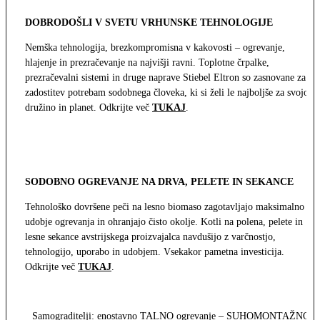
DOBRODOŠLI V SVETU VRHUNSKE TEHNOLOGIJE
Nemška tehnologija, brezkompromisna v kakovosti – ogrevanje,
hlajenje in prezračevanje na najvišji ravni. Toplotne črpalke,
prezračevalni sistemi in druge naprave Stiebel Eltron so zasnovane za
zadostitev potrebam sodobnega človeka, ki si želi le najboljše za svojo
družino in planet. Odkrijte več
TUKAJ
.
SODOBNO OGREVANJE NA DRVA, PELETE IN SEKANCE
Tehnološko dovršene peči na lesno biomaso zagotavljajo maksimalno
udobje ogrevanja in ohranjajo čisto okolje. Kotli na polena, pelete in
lesne sekance avstrijskega proizvajalca navdušijo z varčnostjo,
tehnologijo, uporabo in udobjem. Vsekakor pametna investicija.
Odkrijte več
TUKAJ
.
Samograditelji: enostavno TALNO ogrevanje – SUHOMONTAŽNO