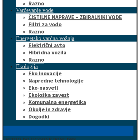
Razno
Varčevanje vode
ČISTILNE NAPRAVE – ZBIRALNIKI VODE
Filtri za vodo
Razno
Energetsko varčna vožnja
Električni avto
Hibridna vozila
Razno
Ekologija
Eko inovacije
Napredne tehnologije
Eko-nasveti
Ekološka zavest
Komunalna energetika
Okolje in zdravje
Dogodki
HITRO DO UGODNE PONUDBE