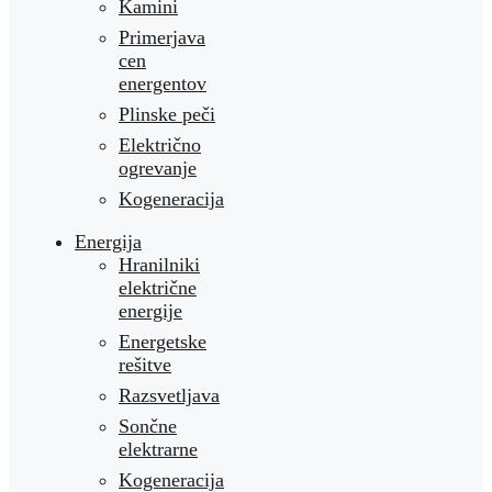
Kamini
Primerjava
cen
energentov
Plinske peči
Električno
ogrevanje
Kogeneracija
Energija
Hranilniki
električne
energije
Energetske
rešitve
Razsvetljava
Sončne
elektrarne
Kogeneracija