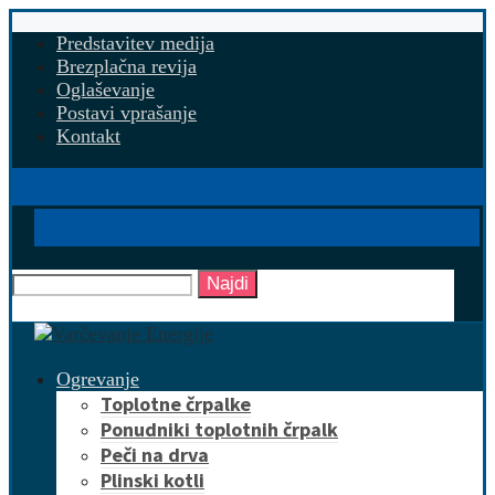
Predstavitev medija
Brezplačna revija
Oglaševanje
Postavi vprašanje
Kontakt
Najdi
Ogrevanje
Toplotne črpalke
Ponudniki toplotnih črpalk
Peči na drva
Plinski kotli