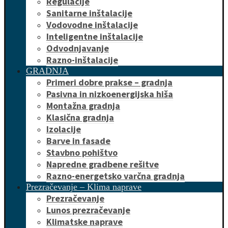
Regulacije
Sanitarne inštalacije
Vodovodne inštalacije
Inteligentne inštalacije
Odvodnjavanje
Razno-inštalacije
GRADNJA
Primeri dobre prakse – gradnja
Pasivna in nizkoenergijska hiša
Montažna gradnja
Klasična gradnja
Izolacije
Barve in fasade
Stavbno pohištvo
Napredne gradbene rešitve
Razno-energetsko varčna gradnja
Prezračevanje – Klima naprave
Prezračevanje
Lunos prezračevanje
Klimatske naprave