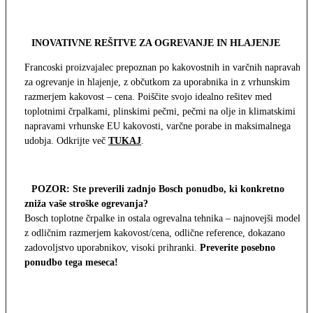
INOVATIVNE REŠITVE ZA OGREVANJE IN HLAJENJE
Francoski proizvajalec prepoznan po kakovostnih in varčnih napravah
za ogrevanje in hlajenje, z občutkom za uporabnika in z vrhunskim
razmerjem kakovost – cena. Poiščite svojo idealno rešitev med
toplotnimi črpalkami, plinskimi pečmi, pečmi na olje in klimatskimi
napravami vrhunske EU kakovosti, varčne porabe in maksimalnega
udobja. Odkrijte več
TUKAJ
.
POZOR: Ste preverili zadnjo Bosch ponudbo, ki konkretno
zniža vaše stroške ogrevanja?
Bosch toplotne črpalke in ostala ogrevalna tehnika – najnovejši modeli
z odličnim razmerjem kakovost/cena, odlične reference, dokazano
zadovoljstvo uporabnikov, visoki prihranki.
Preverite posebno
ponudbo tega meseca!