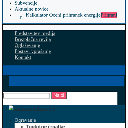
Subvencije
Aktualne novice
Kalkulator Oceni prihranek energije
Prihrani
Predstavitev medija
Brezplačna revija
Oglaševanje
Postavi vprašanje
Kontakt
Najdi
Ogrevanje
Toplotne črpalke