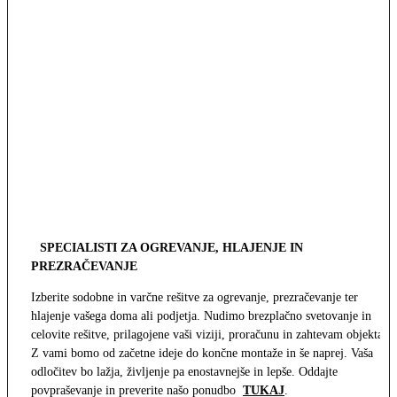
SPECIALISTI ZA OGREVANJE, HLAJENJE IN
PREZRAČEVANJE
Izberite sodobne in varčne rešitve za ogrevanje, prezračevanje ter
hlajenje vašega doma ali podjetja. Nudimo brezplačno svetovanje in
celovite rešitve, prilagojene vaši viziji, proračunu in zahtevam objekta.
Z vami bomo od začetne ideje do končne montaže in še naprej. Vaša
odločitev bo lažja, življenje pa enostavnejše in lepše. Oddajte
povpraševanje in preverite našo ponudbo
TUKAJ
.