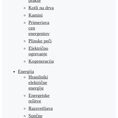
prakse
Kotli na drva
Kamini
Primerjava
cen
energentov
Plinske peči
Električno
ogrevanje
Kogeneracija
Energija
Hranilniki
električne
energije
Energetske
rešitve
Razsvetljava
Sončne