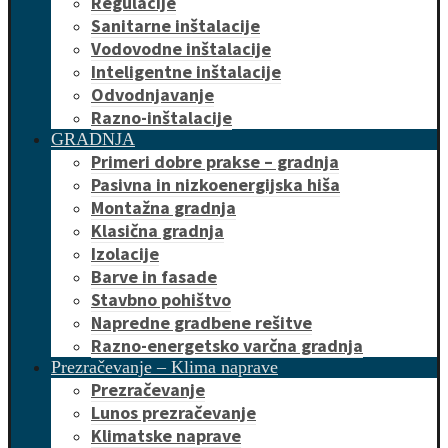
Regulacije
Sanitarne inštalacije
Vodovodne inštalacije
Inteligentne inštalacije
Odvodnjavanje
Razno-inštalacije
GRADNJA
Primeri dobre prakse – gradnja
Pasivna in nizkoenergijska hiša
Montažna gradnja
Klasična gradnja
Izolacije
Barve in fasade
Stavbno pohištvo
Napredne gradbene rešitve
Razno-energetsko varčna gradnja
Prezračevanje – Klima naprave
Prezračevanje
Lunos prezračevanje
Klimatske naprave