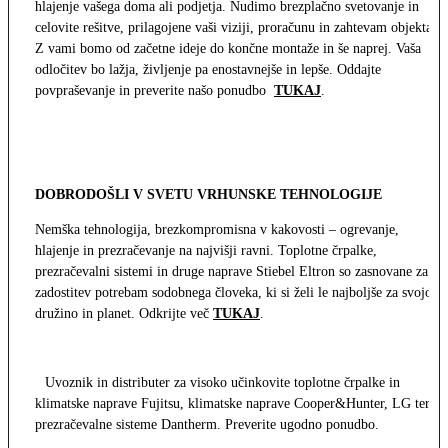
hlajenje vašega doma ali podjetja. Nudimo brezplačno svetovanje in
celovite rešitve, prilagojene vaši viziji, proračunu in zahtevam objekta.
Z vami bomo od začetne ideje do končne montaže in še naprej. Vaša
odločitev bo lažja, življenje pa enostavnejše in lepše. Oddajte
povpraševanje in preverite našo ponudbo
TUKAJ
.
DOBRODOŠLI V SVETU VRHUNSKE TEHNOLOGIJE
Nemška tehnologija, brezkompromisna v kakovosti – ogrevanje,
hlajenje in prezračevanje na najvišji ravni. Toplotne črpalke,
prezračevalni sistemi in druge naprave Stiebel Eltron so zasnovane za
zadostitev potrebam sodobnega človeka, ki si želi le najboljše za svojo
družino in planet. Odkrijte več
TUKAJ
.
Uvoznik in distributer za visoko učinkovite toplotne črpalke in
klimatske naprave Fujitsu, klimatske naprave Cooper&Hunter, LG ter
prezračevalne sisteme Dantherm. Preverite ugodno ponudbo.