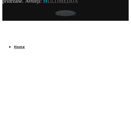
pridržane.
Avtorji:
ULTIMEDIJA
M
Facebook
Home