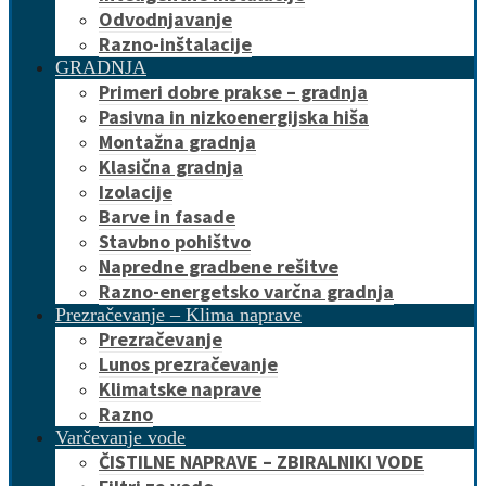
Odvodnjavanje
Razno-inštalacije
GRADNJA
Primeri dobre prakse – gradnja
Pasivna in nizkoenergijska hiša
Montažna gradnja
Klasična gradnja
Izolacije
Barve in fasade
Stavbno pohištvo
Napredne gradbene rešitve
Razno-energetsko varčna gradnja
Prezračevanje – Klima naprave
Prezračevanje
Lunos prezračevanje
Klimatske naprave
Razno
Varčevanje vode
ČISTILNE NAPRAVE – ZBIRALNIKI VODE