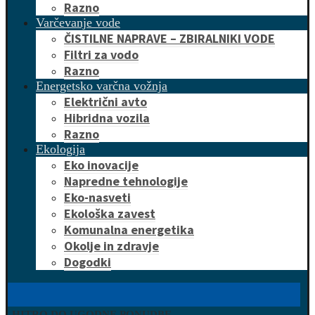
Razno
Varčevanje vode
ČISTILNE NAPRAVE – ZBIRALNIKI VODE
Filtri za vodo
Razno
Energetsko varčna vožnja
Električni avto
Hibridna vozila
Razno
Ekologija
Eko inovacije
Napredne tehnologije
Eko-nasveti
Ekološka zavest
Komunalna energetika
Okolje in zdravje
Dogodki
HITRO DO UGODNE PONUDBE