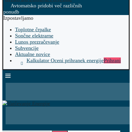
Avtomatsko pridobi več različnih
ponudb
Izpostavljamo
Toplotne črpalke
Sončne elektrarne
Lunos prezračevanje
Subvencije
Aktualne novice
Kalkulator Oceni prihranek energije
Prihrani