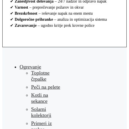
✔
Zanesljivost delovanja
– 24/7 nadzor in odpravo napak
✔
Varnost
– preprečevanje požarov in okvar
✔
Brezskrbnost
– reševanje napak na enem mestu
✔
Dolgoročne prihranke
– analiza in optimizacija sistema
✔
Zavarovanje
– ugodno kritje prek krovne police
Ogrevanje
Toplotne
črpalke
Peči na pelete
Kotli na
sekance
Solarni
kolektorji
Primeri iz