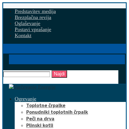
Predstavitev medija
Brezplačna revija
Oglaševanje
Postavi vprašanje
Kontakt
Najdi
Ogrevanje
Toplotne črpalke
Ponudniki toplotnih črpalk
Peči na drva
Plinski kotli