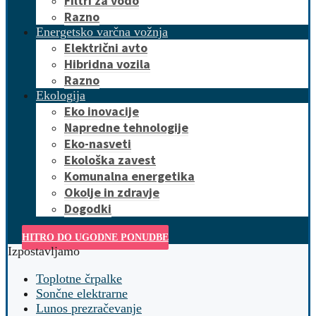
Filtri za vodo
Razno
Energetsko varčna vožnja
Električni avto
Hibridna vozila
Razno
Ekologija
Eko inovacije
Napredne tehnologije
Eko-nasveti
Ekološka zavest
Komunalna energetika
Okolje in zdravje
Dogodki
HITRO DO UGODNE PONUDBE
Izpostavljamo
Toplotne črpalke
Sončne elektrarne
Lunos prezračevanje