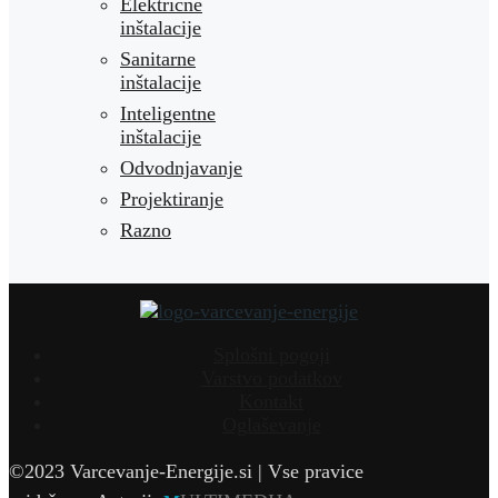
Električne
inštalacije
Sanitarne
inštalacije
Inteligentne
inštalacije
Odvodnjavanje
Projektiranje
Razno
Splošni pogoji
Varstvo podatkov
Kontakt
Oglaševanje
©2023 Varcevanje-Energije.si | Vse pravice