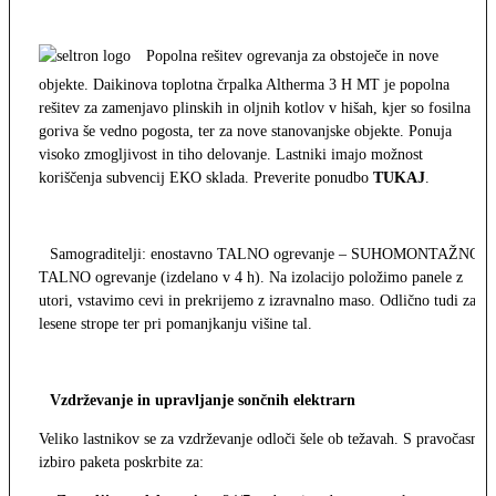
Popolna rešitev ogrevanja za obstoječe in nove
objekte. Daikinova toplotna črpalka Altherma 3 H MT je popolna
rešitev za zamenjavo plinskih in oljnih kotlov v hišah, kjer so fosilna
goriva še vedno pogosta, ter za nove stanovanjske objekte. Ponuja
visoko zmogljivost in tiho delovanje. Lastniki imajo možnost
koriščenja subvencij EKO sklada. Preverite ponudbo
TUKAJ
.
Samograditelji: enostavno TALNO ogrevanje – SUHOMONTAŽNO
TALNO ogrevanje (izdelano v 4 h). Na izolacijo položimo panele z
utori, vstavimo cevi in prekrijemo z izravnalno maso. Odlično tudi za
lesene strope ter pri pomanjkanju višine tal.
Vzdrževanje in upravljanje sončnih elektrarn
Veliko lastnikov se za vzdrževanje odloči šele ob težavah. S pravočasno
izbiro paketa poskrbite za: