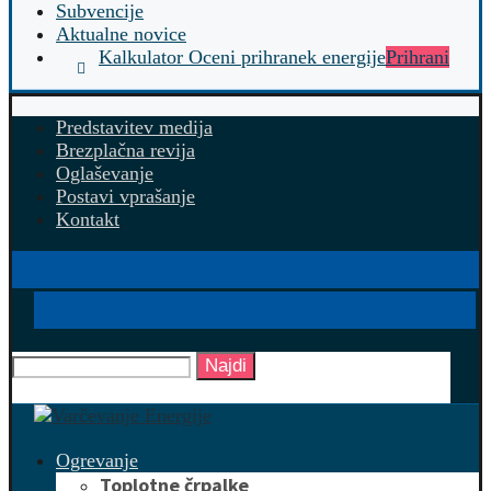
Subvencije
Aktualne novice
Kalkulator Oceni prihranek energije
Prihrani
Predstavitev medija
Brezplačna revija
Oglaševanje
Postavi vprašanje
Kontakt
Najdi
Ogrevanje
Toplotne črpalke