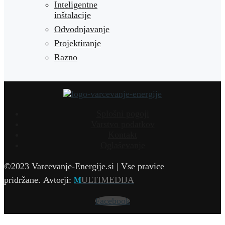
Inteligentne
inštalacije
Odvodnjavanje
Projektiranje
Razno
Splošni pogoji
Varstvo podatkov
Kontakt
Oglaševanje
©2023 Varcevanje-Energije.si | Vse pravice
pridržane.
Avtorji:
ULTIMEDIJA
M
Facebook