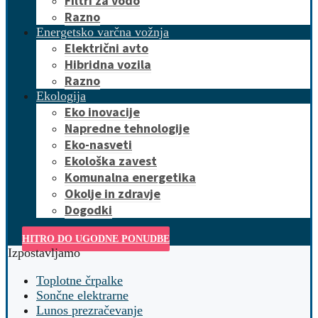
Filtri za vodo
Razno
Energetsko varčna vožnja
Električni avto
Hibridna vozila
Razno
Ekologija
Eko inovacije
Napredne tehnologije
Eko-nasveti
Ekološka zavest
Komunalna energetika
Okolje in zdravje
Dogodki
HITRO DO UGODNE PONUDBE
Izpostavljamo
Toplotne črpalke
Sončne elektrarne
Lunos prezračevanje