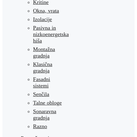
Kritine
Okna, vrata
Izolacije
Pasivna in
nizkoenergetska
hiša
Montažna
gradnja
Klasična
gradnja
Fasadni
sistemi
Senčila
Talne obloge
Sonaravna
gradnja
Razno