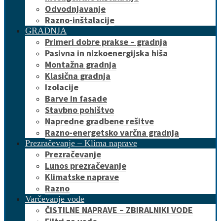
Odvodnjavanje
Razno-inštalacije
GRADNJA
Primeri dobre prakse – gradnja
Pasivna in nizkoenergijska hiša
Montažna gradnja
Klasična gradnja
Izolacije
Barve in fasade
Stavbno pohištvo
Napredne gradbene rešitve
Razno-energetsko varčna gradnja
Prezračevanje – Klima naprave
Prezračevanje
Lunos prezračevanje
Klimatske naprave
Razno
Varčevanje vode
ČISTILNE NAPRAVE – ZBIRALNIKI VODE