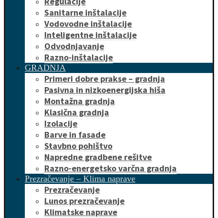
Regulacije
Sanitarne inštalacije
Vodovodne inštalacije
Inteligentne inštalacije
Odvodnjavanje
Razno-inštalacije
GRADNJA
Primeri dobre prakse – gradnja
Pasivna in nizkoenergijska hiša
Montažna gradnja
Klasična gradnja
Izolacije
Barve in fasade
Stavbno pohištvo
Napredne gradbene rešitve
Razno-energetsko varčna gradnja
Prezračevanje – Klima naprave
Prezračevanje
Lunos prezračevanje
Klimatske naprave