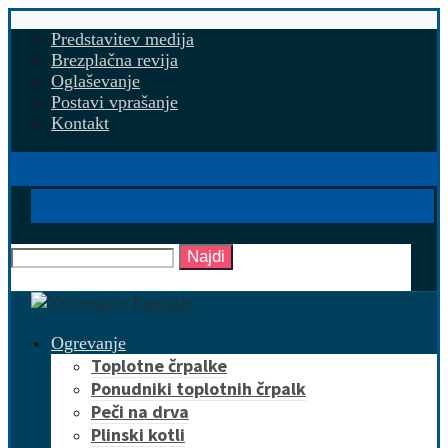
Predstavitev medija
Brezplačna revija
Oglaševanje
Postavi vprašanje
Kontakt
Najdi
Ogrevanje
Toplotne črpalke
Ponudniki toplotnih črpalk
Peči na drva
Plinski kotli