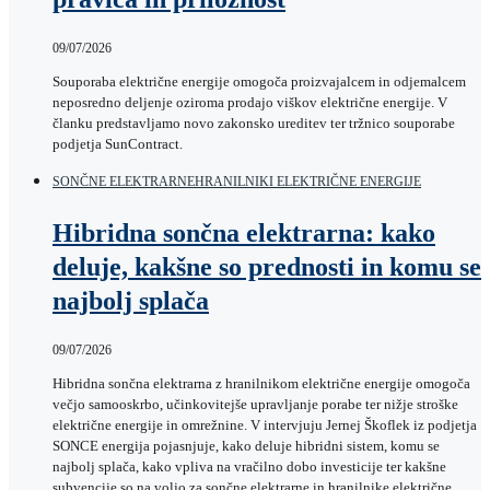
09/07/2026
Souporaba električne energije omogoča proizvajalcem in odjemalcem
neposredno deljenje oziroma prodajo viškov električne energije. V
članku predstavljamo novo zakonsko ureditev ter tržnico souporabe
podjetja SunContract.
SONČNE ELEKTRARNE
HRANILNIKI ELEKTRIČNE ENERGIJE
Hibridna sončna elektrarna: kako
deluje, kakšne so prednosti in komu se
najbolj splača
09/07/2026
Hibridna sončna elektrarna z hranilnikom električne energije omogoča
večjo samooskrbo, učinkovitejše upravljanje porabe ter nižje stroške
električne energije in omrežnine. V intervjuju Jernej Škoflek iz podjetja
SONCE energija pojasnjuje, kako deluje hibridni sistem, komu se
najbolj splača, kako vpliva na vračilno dobo investicije ter kakšne
subvencije so na voljo za sončne elektrarne in hranilnike električne