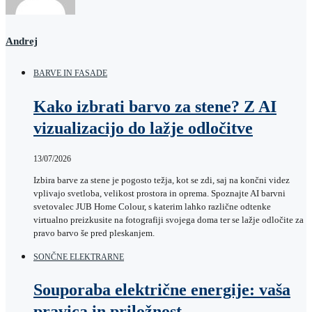
Andrej
BARVE IN FASADE
Kako izbrati barvo za stene? Z AI
vizualizacijo do lažje odločitve
13/07/2026
Izbira barve za stene je pogosto težja, kot se zdi, saj na končni videz
vplivajo svetloba, velikost prostora in oprema. Spoznajte AI barvni
svetovalec JUB Home Colour, s katerim lahko različne odtenke
virtualno preizkusite na fotografiji svojega doma ter se lažje odločite za
pravo barvo še pred pleskanjem.
SONČNE ELEKTRARNE
Souporaba električne energije: vaša
pravica in priložnost