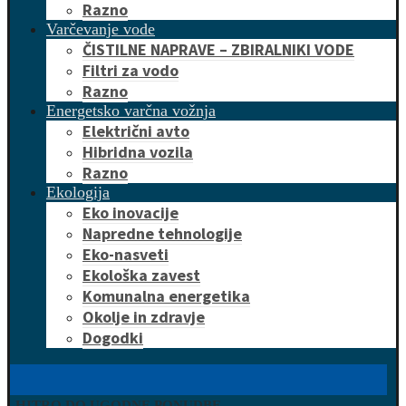
Razno
Varčevanje vode
ČISTILNE NAPRAVE – ZBIRALNIKI VODE
Filtri za vodo
Razno
Energetsko varčna vožnja
Električni avto
Hibridna vozila
Razno
Ekologija
Eko inovacije
Napredne tehnologije
Eko-nasveti
Ekološka zavest
Komunalna energetika
Okolje in zdravje
Dogodki
HITRO DO UGODNE PONUDBE