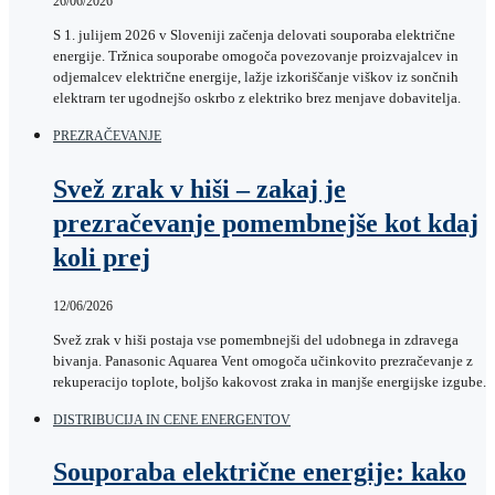
26/06/2026
S 1. julijem 2026 v Sloveniji začenja delovati souporaba električne
energije. Tržnica souporabe omogoča povezovanje proizvajalcev in
odjemalcev električne energije, lažje izkoriščanje viškov iz sončnih
elektrarn ter ugodnejšo oskrbo z elektriko brez menjave dobavitelja.
PREZRAČEVANJE
Svež zrak v hiši – zakaj je
prezračevanje pomembnejše kot kdaj
koli prej
12/06/2026
Svež zrak v hiši postaja vse pomembnejši del udobnega in zdravega
bivanja. Panasonic Aquarea Vent omogoča učinkovito prezračevanje z
rekuperacijo toplote, boljšo kakovost zraka in manjše energijske izgube.
DISTRIBUCIJA IN CENE ENERGENTOV
Souporaba električne energije: kako