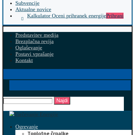
Subvencije
Aktualne novice
Kalkulator Oceni prihranek energije
Prihrani
Predstavitev medija
Brezplačna revija
Oglaševanje
Postavi vprašanje
Kontakt
Najdi
Ogrevanje
Toplotne črpalke