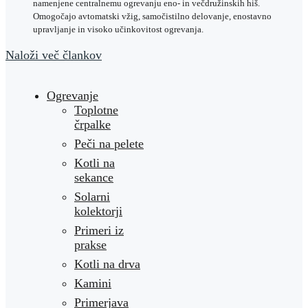
namenjene centralnemu ogrevanju eno- in večdružinskih hiš.
Omogočajo avtomatski vžig, samočistilno delovanje, enostavno
upravljanje in visoko učinkovitost ogrevanja.
Naloži več člankov
Ogrevanje
Toplotne
črpalke
Peči na pelete
Kotli na
sekance
Solarni
kolektorji
Primeri iz
prakse
Kotli na drva
Kamini
Primerjava