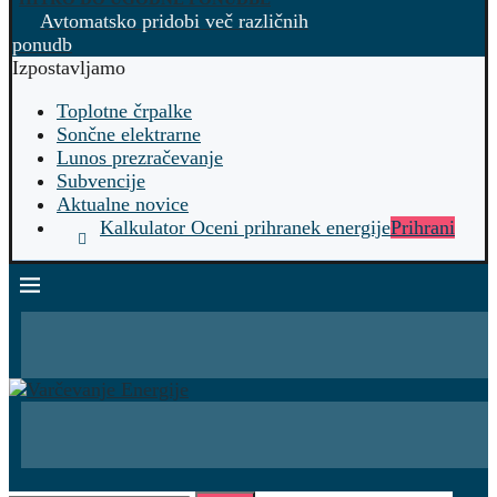
Avtomatsko pridobi več različnih
ponudb
Izpostavljamo
Toplotne črpalke
Sončne elektrarne
Lunos prezračevanje
Subvencije
Aktualne novice
Kalkulator Oceni prihranek energije
Prihrani