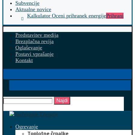
Subvencije
Aktualne novice
Kalkulator Oceni prihranek energije
Prihrani
Predstavitev medija
Brezplačna revija
Oglaševanje
Postavi vprašanje
Kontakt
Najdi
Ogrevanje
Toplotne črpalke