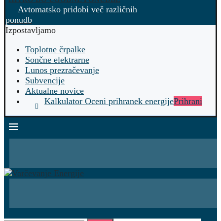
Avtomatsko pridobi več različnih
ponudb
Izpostavljamo
Toplotne črpalke
Sončne elektrarne
Lunos prezračevanje
Subvencije
Aktualne novice
Kalkulator Oceni prihranek energije
Prihrani