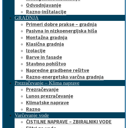
Odvodnjavanje
Razno-inštalacije
GRADNJA
Primeri dobre prakse – gradnja
Pasivna in nizkoenergijska hiša
Montažna gradnja
Klasična gradnja
Izolacije
Barve in fasade
Stavbno pohištvo
Napredne gradbene rešitve
Razno-energetsko varčna gradnja
Prezračevanje – Klima naprave
Prezračevanje
Lunos prezračevanje
Klimatske naprave
Razno
Varčevanje vode
ČISTILNE NAPRAVE – ZBIRALNIKI VODE