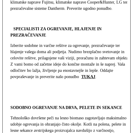
klimatske naprave Fujitsu, klimatske naprave Cooper&Hunter, LG ter
prezračevalne sisteme Dantherm. Preverite ugodno ponudbo.
SPECIALISTI ZA OGREVANJE, HLAJENJE IN
PREZRAČEVANJE
Izberite sodobne in varčne rešitve za ogrevanje, prezračevanje ter
hlajenje vašega doma ali podjetja. Nudimo brezplačno svetovanje in
celovite rešitve, prilagojene vaši viziji, proračunu in zahtevam objekta.
Z vami bomo od začetne ideje do končne montaže in še naprej. Vaša
odločitev bo lažja, življenje pa enostavnejše in lepše. Oddajte
povpraševanje in preverite našo ponudbo
TUKAJ
.
SODOBNO OGREVANJE NA DRVA, PELETE IN SEKANCE
Tehnološko dovršene peči na lesno biomaso zagotavljajo maksimalno
udobje ogrevanja in ohranjajo čisto okolje. Kotli na polena, pelete in
lesne sekance avstrijskega proizvajalca navdušijo z varčnostjo,