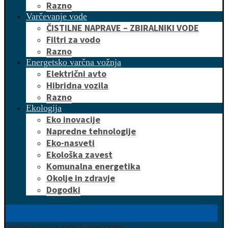
Razno
Varčevanje vode
ČISTILNE NAPRAVE – ZBIRALNIKI VODE
Filtri za vodo
Razno
Energetsko varčna vožnja
Električni avto
Hibridna vozila
Razno
Ekologija
Eko inovacije
Napredne tehnologije
Eko-nasveti
Ekološka zavest
Komunalna energetika
Okolje in zdravje
Dogodki
HITRO DO UGODNE PONUDBE