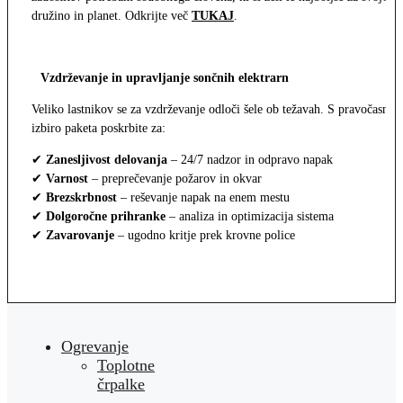
družino in planet. Odkrijte več
TUKAJ
.
Vzdrževanje in upravljanje sončnih elektrarn
Veliko lastnikov se za vzdrževanje odloči šele ob težavah. S pravočasno
izbiro paketa poskrbite za:
✔
Zanesljivost delovanja
– 24/7 nadzor in odpravo napak
✔
Varnost
– preprečevanje požarov in okvar
✔
Brezskrbnost
– reševanje napak na enem mestu
✔
Dolgoročne prihranke
– analiza in optimizacija sistema
✔
Zavarovanje
– ugodno kritje prek krovne police
Ogrevanje
Toplotne
črpalke