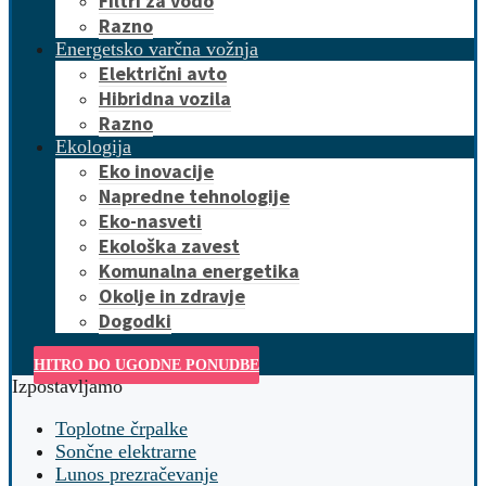
Filtri za vodo
Razno
Energetsko varčna vožnja
Električni avto
Hibridna vozila
Razno
Ekologija
Eko inovacije
Napredne tehnologije
Eko-nasveti
Ekološka zavest
Komunalna energetika
Okolje in zdravje
Dogodki
HITRO DO UGODNE PONUDBE
Izpostavljamo
Toplotne črpalke
Sončne elektrarne
Lunos prezračevanje