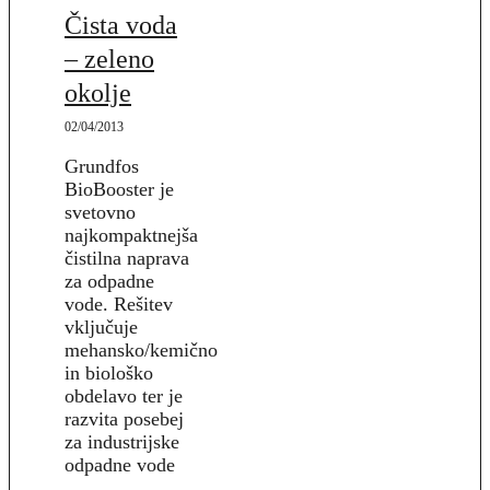
Čista voda
– zeleno
okolje
02/04/2013
Grundfos
BioBooster je
svetovno
najkompaktnejša
čistilna naprava
za odpadne
vode. Rešitev
vključuje
mehansko/kemično
in biološko
obdelavo ter je
razvita posebej
za industrijske
odpadne vode