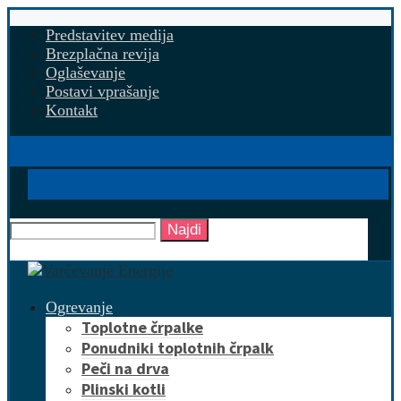
Predstavitev medija
Brezplačna revija
Oglaševanje
Postavi vprašanje
Kontakt
Najdi
Ogrevanje
Toplotne črpalke
Ponudniki toplotnih črpalk
Peči na drva
Plinski kotli