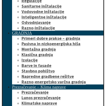
Regulacije
Sanitarne inštalacije
Vodovodne inštalacije
Inteligentne inštalacije
Odvodnjavanje
Razno-inštalacije
GRADNJA
Primeri dobre prakse – gradnja
Pasivna in nizkoenergijska hiša
Montažna gradnja
Klasična gradnja
Izolacije
Barve in fasade
Stavbno pohištvo
Napredne gradbene rešitve
Razno-energetsko varčna gradnja
Prezračevanje – Klima naprave
Prezračevanje
Lunos prezračevanje
Klimatske naprave