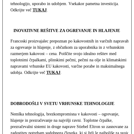
tehnologijo, uporabo in udobjem. Vsekakor pametna investicija.
Odkrijte več
TUKAJ
.
INOVATIVNE REŠITVE ZA OGREVANJE IN HLAJENJE
Francoski proizvajalec prepoznan po kakovostnih in varčnih napravah
za ogrevanje in hlajenje, z občutkom za uporabnika in z vrhunskim
razmerjem kakovost – cena. Poiščite svojo idealno rešitev med
toplotnimi črpalkami, plinskimi pečmi, pečmi na olje in klimatskimi
napravami vrhunske EU kakovosti, varčne porabe in maksimalnega
udobja. Odkrijte več
TUKAJ
.
DOBRODOŠLI V SVETU VRHUNSKE TEHNOLOGIJE
Nemška tehnologija, brezkompromisna v kakovosti – ogrevanje,
hlajenje in prezračevanje na najvišji ravni. Toplotne črpalke,
prezračevalni sistemi in druge naprave Stiebel Eltron so zasnovane za
zadostitev potrebam sodobnega človeka, ki si želi le najboljše za svojo