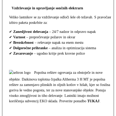
Vzdrževanje in upravljanje sončnih elektrarn
Veliko lastnikov se za vzdrževanje odloči šele ob težavah. S pravočasno
izbiro paketa poskrbite za:
✔
Zanesljivost delovanja
– 24/7 nadzor in odpravo napak
✔
Varnost
– preprečevanje požarov in okvar
✔
Brezskrbnost
– reševanje napak na enem mestu
✔
Dolgoročne prihranke
– analiza in optimizacija sistema
✔
Zavarovanje
– ugodno kritje prek krovne police
Popolna rešitev ogrevanja za obstoječe in nove
objekte. Daikinova toplotna črpalka Altherma 3 H MT je popolna
rešitev za zamenjavo plinskih in oljnih kotlov v hišah, kjer so fosilna
goriva še vedno pogosta, ter za nove stanovanjske objekte. Ponuja
visoko zmogljivost in tiho delovanje. Lastniki imajo možnost
koriščenja subvencij EKO sklada. Preverite ponudbo
TUKAJ
.