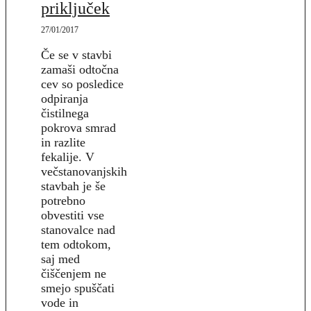
priključek
27/01/2017
Če se v stavbi
zamaši odtočna
cev so posledice
odpiranja
čistilnega
pokrova smrad
in razlite
fekalije. V
večstanovanjskih
stavbah je še
potrebno
obvestiti vse
stanovalce nad
tem odtokom,
saj med
čiščenjem ne
smejo spuščati
vode in