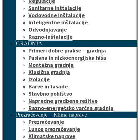
Regulacije
Sanitarne inštalacije
Vodovodne inštalacije
Inteligentne inštalacije
Odvodnjavanje
Razno-inštalacije
GRADNJA
Primeri dobre prakse – gradnja
Pasivna in nizkoenergijska hiša
Montažna gradnja
Klasična gradnja
Izolacije
Barve in fasade
Stavbno pohištvo
Napredne gradbene rešitve
Razno-energetsko varčna gradnja
Prezračevanje – Klima naprave
Prezračevanje
Lunos prezračevanje
Klimatske naprave