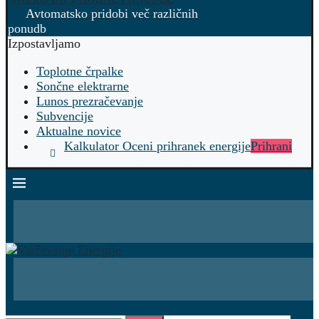
Avtomatsko pridobi več različnih
ponudb
Izpostavljamo
Toplotne črpalke
Sončne elektrarne
Lunos prezračevanje
Subvencije
Aktualne novice
Kalkulator Oceni prihranek energije
Prihrani