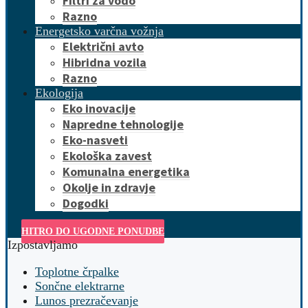
Filtri za vodo
Razno
Energetsko varčna vožnja
Električni avto
Hibridna vozila
Razno
Ekologija
Eko inovacije
Napredne tehnologije
Eko-nasveti
Ekološka zavest
Komunalna energetika
Okolje in zdravje
Dogodki
HITRO DO UGODNE PONUDBE
Izpostavljamo
Toplotne črpalke
Sončne elektrarne
Lunos prezračevanje