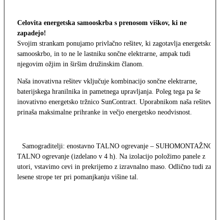
Celovita energetska samooskrba s prenosom viškov, ki ne
zapadejo!
Svojim strankam ponujamo privlačno rešitev, ki zagotavlja energetsko
samooskrbo, in to ne le lastniku sončne elektrarne, ampak tudi
njegovim ožjim in širšim družinskim članom.
Naša inovativna rešitev vključuje kombinacijo sončne elektrarne,
baterijskega hranilnika in pametnega upravljanja. Poleg tega pa še
inovativno energetsko tržnico SunContract. Uporabnikom naša rešitev
prinaša maksimalne prihranke in večjo energetsko neodvisnost.
Samograditelji: enostavno TALNO ogrevanje – SUHOMONTAŽNO
TALNO ogrevanje (izdelano v 4 h). Na izolacijo položimo panele z
utori, vstavimo cevi in prekrijemo z izravnalno maso. Odlično tudi za
lesene strope ter pri pomanjkanju višine tal.