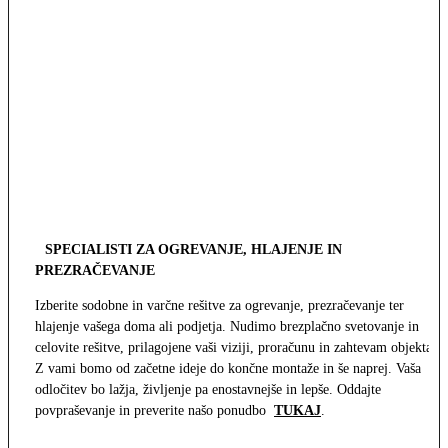
SPECIALISTI ZA OGREVANJE, HLAJENJE IN
PREZRAČEVANJE
Izberite sodobne in varčne rešitve za ogrevanje, prezračevanje ter
hlajenje vašega doma ali podjetja. Nudimo brezplačno svetovanje in
celovite rešitve, prilagojene vaši viziji, proračunu in zahtevam objekta.
Z vami bomo od začetne ideje do končne montaže in še naprej. Vaša
odločitev bo lažja, življenje pa enostavnejše in lepše. Oddajte
povpraševanje in preverite našo ponudbo
TUKAJ
.