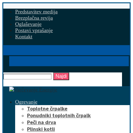
Predstavitev medija
Brezplačna revija
Oglaševanje
Postavi vprašanje
Kontakt
Najdi
Ogrevanje
Toplotne črpalke
Ponudniki toplotnih črpalk
Peči na drva
Plinski kotli