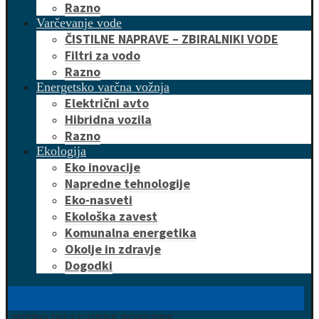
Razno
Varčevanje vode
ČISTILNE NAPRAVE – ZBIRALNIKI VODE
Filtri za vodo
Razno
Energetsko varčna vožnja
Električni avto
Hibridna vozila
Razno
Ekologija
Eko inovacije
Napredne tehnologije
Eko-nasveti
Ekološka zavest
Komunalna energetika
Okolje in zdravje
Dogodki
HITRO DO UGODNE PONUDBE