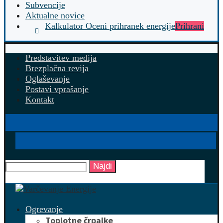
Subvencije
Aktualne novice
Kalkulator Oceni prihranek energije
Prihrani
Predstavitev medija
Brezplačna revija
Oglaševanje
Postavi vprašanje
Kontakt
Najdi
Ogrevanje
Toplotne črpalke