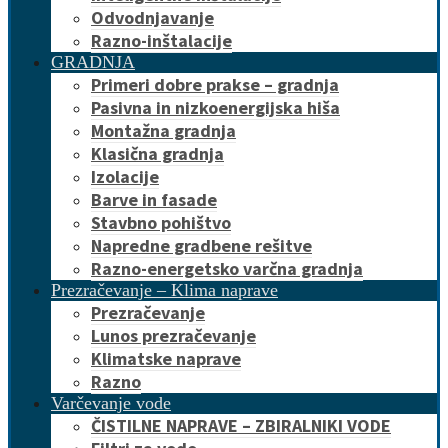
Odvodnjavanje
Razno-inštalacije
GRADNJA
Primeri dobre prakse – gradnja
Pasivna in nizkoenergijska hiša
Montažna gradnja
Klasična gradnja
Izolacije
Barve in fasade
Stavbno pohištvo
Napredne gradbene rešitve
Razno-energetsko varčna gradnja
Prezračevanje – Klima naprave
Prezračevanje
Lunos prezračevanje
Klimatske naprave
Razno
Varčevanje vode
ČISTILNE NAPRAVE – ZBIRALNIKI VODE