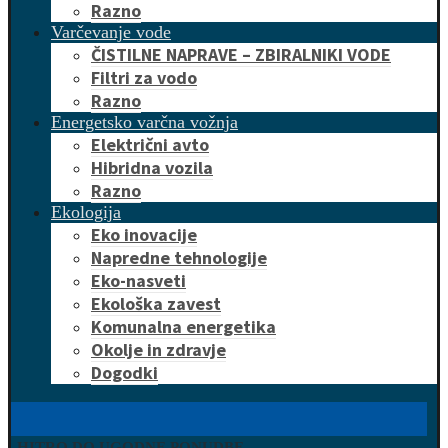
Razno
Varčevanje vode
ČISTILNE NAPRAVE – ZBIRALNIKI VODE
Filtri za vodo
Razno
Energetsko varčna vožnja
Električni avto
Hibridna vozila
Razno
Ekologija
Eko inovacije
Napredne tehnologije
Eko-nasveti
Ekološka zavest
Komunalna energetika
Okolje in zdravje
Dogodki
HITRO DO UGODNE PONUDBE