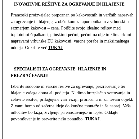
INOVATIVNE REŠITVE ZA OGREVANJE IN HLAJENJE
Francoski proizvajalec prepoznan po kakovostnih in varčnih napravah
za ogrevanje in hlajenje, z občutkom za uporabnika in z vrhunskim
razmerjem kakovost – cena. Poiščite svojo idealno rešitev med
toplotnimi črpalkami, plinskimi pečmi, pečmi na olje in klimatskimi
napravami vrhunske EU kakovosti, varčne porabe in maksimalnega
udobja. Odkrijte več
TUKAJ
.
SPECIALISTI ZA OGREVANJE, HLAJENJE IN
PREZRAČEVANJE
Izberite sodobne in varčne rešitve za ogrevanje, prezračevanje ter
hlajenje vašega doma ali podjetja. Nudimo brezplačno svetovanje in
celovite rešitve, prilagojene vaši viziji, proračunu in zahtevam objekta.
Z vami bomo od začetne ideje do končne montaže in še naprej. Vaša
odločitev bo lažja, življenje pa enostavnejše in lepše. Oddajte
povpraševanje in preverite našo ponudbo
TUKAJ
.