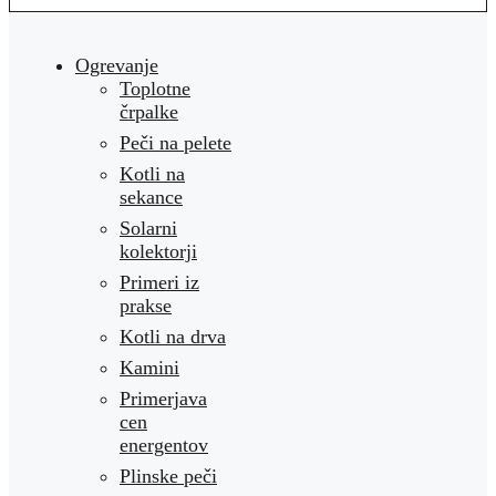
Ogrevanje
Toplotne
črpalke
Peči na pelete
Kotli na
sekance
Solarni
kolektorji
Primeri iz
prakse
Kotli na drva
Kamini
Primerjava
cen
energentov
Plinske peči