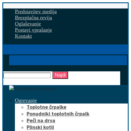
Predstavitev medija
Brezplačna revija
Oglaševanje
Postavi vprašanje
Kontakt
Najdi
Ogrevanje
Toplotne črpalke
Ponudniki toplotnih črpalk
Peči na drva
Plinski kotli