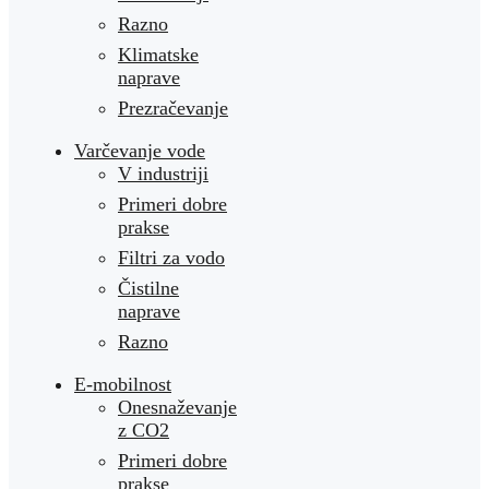
Razno
Klimatske
naprave
Prezračevanje
Varčevanje vode
V industriji
Primeri dobre
prakse
Filtri za vodo
Čistilne
naprave
Razno
E-mobilnost
Onesnaževanje
z CO2
Primeri dobre
prakse