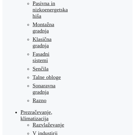
Pasivna in
nizkoenergetska
hiša
Montažna
gradnja
Klasična
gradnja
Fasadni
sistemi
Senčila
Talne obloge
Sonaravna
gradnja
Razno
Prezračevanje,
klimatizacija
Razvlaževanje
V industirji