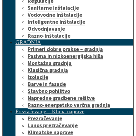
Regulacije
Sanitarne inštalacije
Vodovodne inštalacije
Inteligentne inštalacije
Odvodnjavanje
Razno-inštalacije
GRADNJA
Primeri dobre prakse – gradnja
Pasivna in nizkoenergijska hiša
Montažna gradnja
Klasična gradnja
Izolacije
Barve in fasade
Stavbno pohištvo
Napredne gradbene rešitve
Razno-energetsko varčna gradnja
Prezračevanje – Klima naprave
Prezračevanje
Lunos prezračevanje
Klimatske naprave