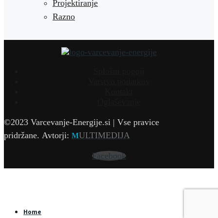
Projektiranje
Razno
Splošni pogoji
Varstvo podatkov
Kontakt
Oglaševanje
©2023 Varcevanje-Energije.si | Vse pravice
pridržane.
Avtorji:
ULTIMEDIJA
M
Facebook
Home