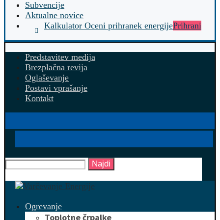
Subvencije
Aktualne novice
Kalkulator Oceni prihranek energije
Prihrani
Predstavitev medija
Brezplačna revija
Oglaševanje
Postavi vprašanje
Kontakt
Najdi
Ogrevanje
Toplotne črpalke