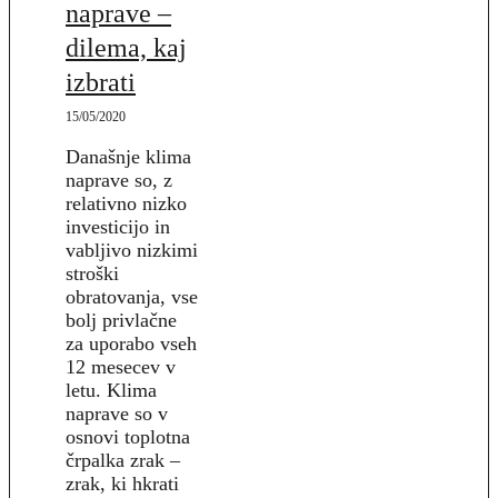
naprave –
dilema, kaj
izbrati
15/05/2020
Današnje klima
naprave so, z
relativno nizko
investicijo in
vabljivo nizkimi
stroški
obratovanja, vse
bolj privlačne
za uporabo vseh
12 mesecev v
letu. Klima
naprave so v
osnovi toplotna
črpalka zrak –
zrak, ki hkrati