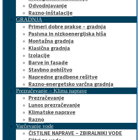
Odvodnjavanje
Razno-inštalacije
GRADNJA
Primeri dobre prakse – gradnja
Pasivna in nizkoenergijska hiša
Montažna gradnja
Klasična gradnja
Izolacije
Barve in fasade
Stavbno pohištvo
Napredne gradbene rešitve
Razno-energetsko varčna gradnja
Prezračevanje – Klima naprave
Prezračevanje
Lunos prezračevanje
Klimatske naprave
Razno
Varčevanje vode
ČISTILNE NAPRAVE – ZBIRALNIKI VODE