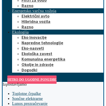
Filtri za vodo
Razno
Energetsko varčna vožnja
Električni avto
Hibridna vozila
Razno
Ekologija
Eko inovacije
Napredne tehnologije
Eko-nasveti
Ekološka zavest
Komunalna energetika
Okolje in zdravje
Dogodki
HITRO DO UGODNE PONUDBE
Izpostavljamo
Toplotne črpalke
Sončne elektrarne
Lunos prezračevanje