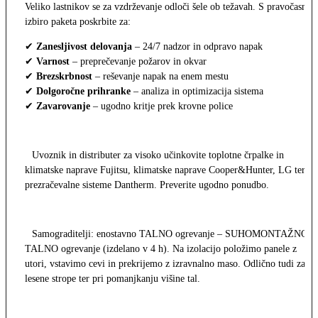
Veliko lastnikov se za vzdrževanje odloči šele ob težavah. S pravočasno
izbiro paketa poskrbite za:
✔
Zanesljivost delovanja
– 24/7 nadzor in odpravo napak
✔
Varnost
– preprečevanje požarov in okvar
✔
Brezskrbnost
– reševanje napak na enem mestu
✔
Dolgoročne prihranke
– analiza in optimizacija sistema
✔
Zavarovanje
– ugodno kritje prek krovne police
Uvoznik in distributer za visoko učinkovite toplotne črpalke in
klimatske naprave Fujitsu, klimatske naprave Cooper&Hunter, LG ter
prezračevalne sisteme Dantherm. Preverite ugodno ponudbo.
Samograditelji: enostavno TALNO ogrevanje – SUHOMONTAŽNO
TALNO ogrevanje (izdelano v 4 h). Na izolacijo položimo panele z
utori, vstavimo cevi in prekrijemo z izravnalno maso. Odlično tudi za
lesene strope ter pri pomanjkanju višine tal.