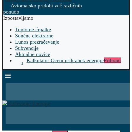
Avtomatsko pridobi več različnih
ponudb
Izpostavljamo
Toplotne črpalke
Sončne elektrarne
Lunos prezračevanje
Subvencije
Aktualne novice
Kalkulator Oceni prihranek energije
Prihrani