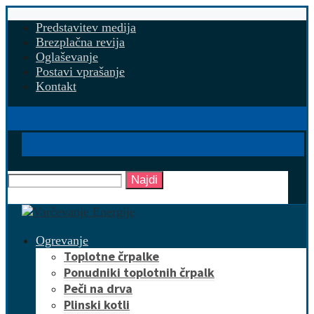
Predstavitev medija
Brezplačna revija
Oglaševanje
Postavi vprašanje
Kontakt
Najdi
Ogrevanje
Toplotne črpalke
Ponudniki toplotnih črpalk
Peči na drva
Plinski kotli