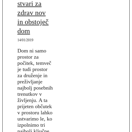
stvari za
zdrav nov
in obstoječ
dom
14/01/2019
Dom ni samo
prostor za
počitek, temveč
je tudi prostor
za druženje in
preživljanje
najbolj posebnih
trenutkov v
življenju. A ta
prijeten občutek
v prostoru lahko
ustvarimo le, ko
izpolnimo tri
najbolj ključne