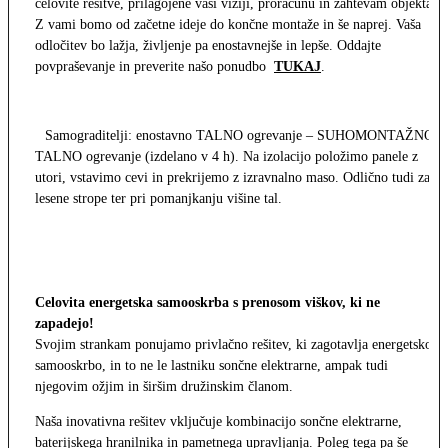
celovite rešitve, prilagojene vaši viziji, proračunu in zahtevam objekta.
Z vami bomo od začetne ideje do končne montaže in še naprej. Vaša
odločitev bo lažja, življenje pa enostavnejše in lepše. Oddajte
povpraševanje in preverite našo ponudbo
TUKAJ
.
Samograditelji: enostavno TALNO ogrevanje – SUHOMONTAŽNO
TALNO ogrevanje (izdelano v 4 h). Na izolacijo položimo panele z
utori, vstavimo cevi in prekrijemo z izravnalno maso. Odlično tudi za
lesene strope ter pri pomanjkanju višine tal.
Celovita energetska samooskrba s prenosom viškov, ki ne
zapadejo!
Svojim strankam ponujamo privlačno rešitev, ki zagotavlja energetsko
samooskrbo, in to ne le lastniku sončne elektrarne, ampak tudi
njegovim ožjim in širšim družinskim članom.
Naša inovativna rešitev vključuje kombinacijo sončne elektrarne,
baterijskega hranilnika in pametnega upravljanja. Poleg tega pa še