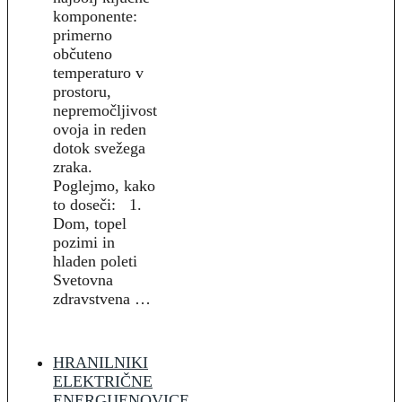
komponente:
primerno
občuteno
temperaturo v
prostoru,
nepremočljivost
ovoja in reden
dotok svežega
zraka.
Poglejmo, kako
to doseči: 1.
Dom, topel
pozimi in
hladen poleti
Svetovna
zdravstvena …
HRANILNIKI
ELEKTRIČNE
ENERGIJE
NOVICE