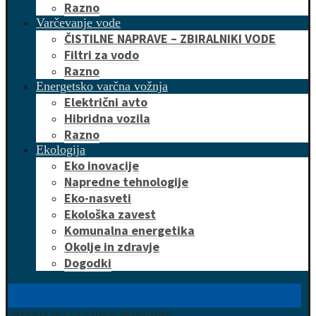
Razno
Varčevanje vode
ČISTILNE NAPRAVE – ZBIRALNIKI VODE
Filtri za vodo
Razno
Energetsko varčna vožnja
Električni avto
Hibridna vozila
Razno
Ekologija
Eko inovacije
Napredne tehnologije
Eko-nasveti
Ekološka zavest
Komunalna energetika
Okolje in zdravje
Dogodki
HITRO DO UGODNE PONUDBE