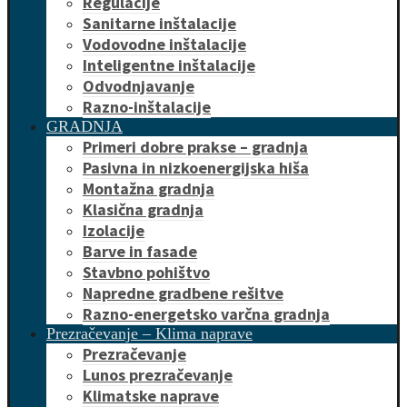
Regulacije
Sanitarne inštalacije
Vodovodne inštalacije
Inteligentne inštalacije
Odvodnjavanje
Razno-inštalacije
GRADNJA
Primeri dobre prakse – gradnja
Pasivna in nizkoenergijska hiša
Montažna gradnja
Klasična gradnja
Izolacije
Barve in fasade
Stavbno pohištvo
Napredne gradbene rešitve
Razno-energetsko varčna gradnja
Prezračevanje – Klima naprave
Prezračevanje
Lunos prezračevanje
Klimatske naprave