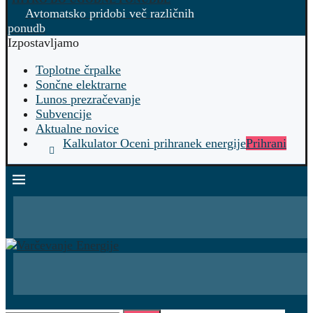
Avtomatsko pridobi več različnih
ponudb
Izpostavljamo
Toplotne črpalke
Sončne elektrarne
Lunos prezračevanje
Subvencije
Aktualne novice
Kalkulator Oceni prihranek energije
Prihrani