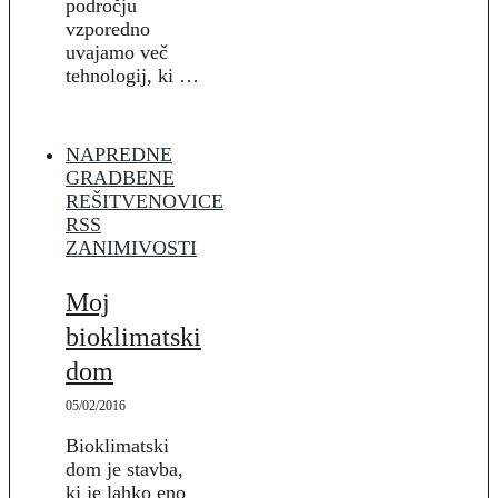
področju
vzporedno
uvajamo več
tehnologij, ki …
NAPREDNE
GRADBENE
REŠITVE
NOVICE
RSS
ZANIMIVOSTI
Moj
bioklimatski
dom
05/02/2016
Bioklimatski
dom je stavba,
ki je lahko eno