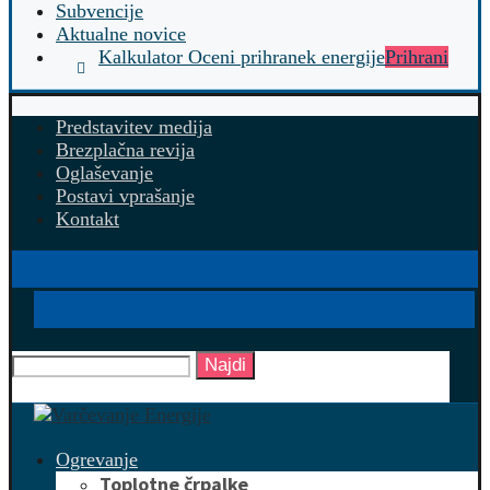
Subvencije
Aktualne novice
Kalkulator Oceni prihranek energije
Prihrani
Predstavitev medija
Brezplačna revija
Oglaševanje
Postavi vprašanje
Kontakt
Najdi
Ogrevanje
Toplotne črpalke