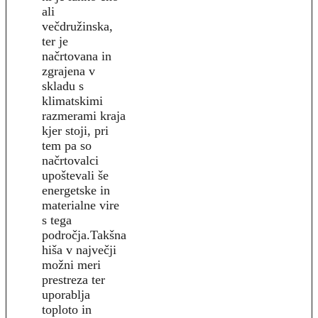
ali
večdružinska,
ter je
načrtovana in
zgrajena v
skladu s
klimatskimi
razmerami kraja
kjer stoji, pri
tem pa so
načrtovalci
upoštevali še
energetske in
materialne vire
s tega
področja.Takšna
hiša v največji
možni meri
prestreza ter
uporablja
toploto in