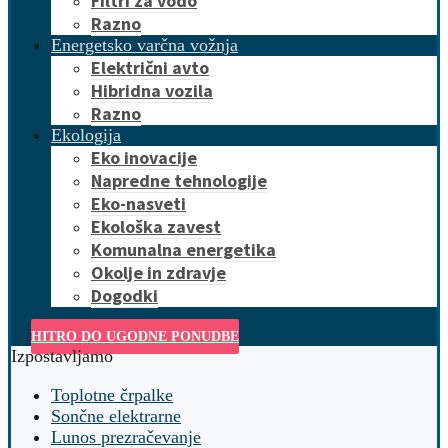
Filtri za vodo
Razno
Energetsko varčna vožnja
Električni avto
Hibridna vozila
Razno
Ekologija
Eko inovacije
Napredne tehnologije
Eko-nasveti
Ekološka zavest
Komunalna energetika
Okolje in zdravje
Dogodki
HITRO DO UGODNE PONUDBE
Izpostavljamo
Toplotne črpalke
Sončne elektrarne
Lunos prezračevanje