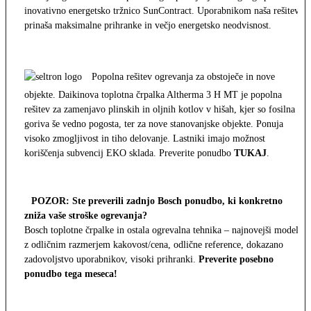
inovativno energetsko tržnico SunContract. Uporabnikom naša rešitev
prinaša maksimalne prihranke in večjo energetsko neodvisnost.
Popolna rešitev ogrevanja za obstoječe in nove
objekte. Daikinova toplotna črpalka Altherma 3 H MT je popolna
rešitev za zamenjavo plinskih in oljnih kotlov v hišah, kjer so fosilna
goriva še vedno pogosta, ter za nove stanovanjske objekte. Ponuja
visoko zmogljivost in tiho delovanje. Lastniki imajo možnost
koriščenja subvencij EKO sklada. Preverite ponudbo
TUKAJ
.
POZOR: Ste preverili zadnjo Bosch ponudbo, ki konkretno
zniža vaše stroške ogrevanja?
Bosch toplotne črpalke in ostala ogrevalna tehnika – najnovejši modeli
z odličnim razmerjem kakovost/cena, odlične reference, dokazano
zadovoljstvo uporabnikov, visoki prihranki.
Preverite posebno
ponudbo tega meseca!