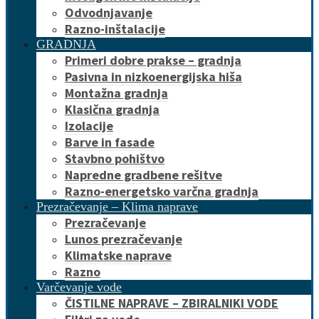
Odvodnjavanje
Razno-inštalacije
GRADNJA
Primeri dobre prakse – gradnja
Pasivna in nizkoenergijska hiša
Montažna gradnja
Klasična gradnja
Izolacije
Barve in fasade
Stavbno pohištvo
Napredne gradbene rešitve
Razno-energetsko varčna gradnja
Prezračevanje – Klima naprave
Prezračevanje
Lunos prezračevanje
Klimatske naprave
Razno
Varčevanje vode
ČISTILNE NAPRAVE – ZBIRALNIKI VODE