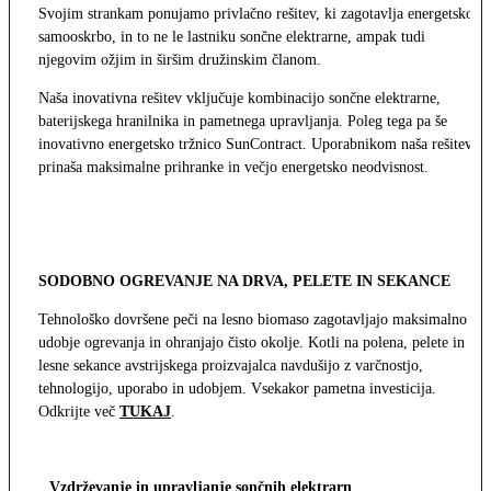
Svojim strankam ponujamo privlačno rešitev, ki zagotavlja energetsko
samooskrbo, in to ne le lastniku sončne elektrarne, ampak tudi
njegovim ožjim in širšim družinskim članom.
Naša inovativna rešitev vključuje kombinacijo sončne elektrarne,
baterijskega hranilnika in pametnega upravljanja. Poleg tega pa še
inovativno energetsko tržnico SunContract. Uporabnikom naša rešitev
prinaša maksimalne prihranke in večjo energetsko neodvisnost.
SODOBNO OGREVANJE NA DRVA, PELETE IN SEKANCE
Tehnološko dovršene peči na lesno biomaso zagotavljajo maksimalno
udobje ogrevanja in ohranjajo čisto okolje. Kotli na polena, pelete in
lesne sekance avstrijskega proizvajalca navdušijo z varčnostjo,
tehnologijo, uporabo in udobjem. Vsekakor pametna investicija.
Odkrijte več
TUKAJ
.
Vzdrževanje in upravljanje sončnih elektrarn