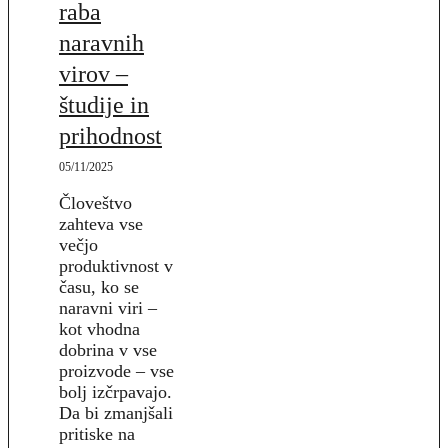
raba
naravnih
virov –
študije in
prihodnost
05/11/2025
Človeštvo
zahteva vse
večjo
produktivnost v
času, ko se
naravni viri –
kot vhodna
dobrina v vse
proizvode – vse
bolj izčrpavajo.
Da bi zmanjšali
pritiske na