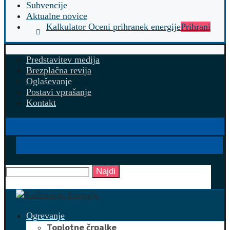
Subvencije
Aktualne novice
Kalkulator Oceni prihranek energije
Prihrani
Predstavitev medija
Brezplačna revija
Oglaševanje
Postavi vprašanje
Kontakt
Najdi
Ogrevanje
Toplotne črpalke