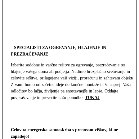
SPECIALISTI ZA OGREVANJE, HLAJENJE IN
PREZRAČEVANJE
Izberite sodobne in varčne rešitve za ogrevanje, prezračevanje ter
hlajenje vašega doma ali podjetja. Nudimo brezplačno svetovanje in
celovite rešitve, prilagojene vaši viziji, proračunu in zahtevam objekta.
Z vami bomo od začetne ideje do končne montaže in še naprej. Vaša
odločitev bo lažja, življenje pa enostavnejše in lepše. Oddajte
povpraševanje in preverite našo ponudbo
TUKAJ
.
Celovita energetska samooskrba s prenosom viškov, ki ne
zapadejo!