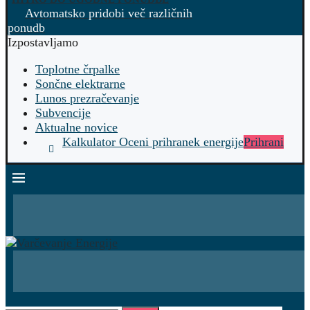
Avtomatsko pridobi več različnih
ponudb
Izpostavljamo
Toplotne črpalke
Sončne elektrarne
Lunos prezračevanje
Subvencije
Aktualne novice
Kalkulator Oceni prihranek energije
Prihrani