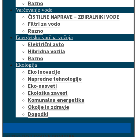
Razno
Varčevanje vode
ČISTILNE NAPRAVE – ZBIRALNIKI VODE
Filtri za vodo
Razno
Energetsko varčna vožnja
Električni avto
Hibridna vozila
Razno
Ekologija
Eko inovacije
Napredne tehnologije
Eko-nasveti
Ekološka zavest
Komunalna energetika
Okolje in zdravje
Dogodki
HITRO DO UGODNE PONUDBE