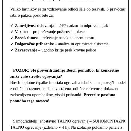
Veliko lastnikov se za vzdrževanje odloči šele ob težavah. S pravočasno
izbiro paketa poskrbite za:
✔
Zanesljivost delovanja
– 24/7 nadzor in odpravo napak
✔
Varnost
– preprečevanje požarov in okvar
✔
Brezskrbnost
– reševanje napak na enem mestu
✔
Dolgoročne prihranke
– analiza in optimizacija sistema
✔
Zavarovanje
– ugodno kritje prek krovne police
POZOR: Ste preverili zadnjo Bosch ponudbo, ki konkretno
zniža vaše stroške ogrevanja?
Bosch toplotne črpalke in ostala ogrevalna tehnika – najnovejši modeli
z odličnim razmerjem kakovost/cena, odlične reference, dokazano
zadovoljstvo uporabnikov, visoki prihranki.
Preverite posebno
ponudbo tega meseca!
Samograditelji: enostavno TALNO ogrevanje – SUHOMONTAŽNO
TALNO ogrevanje (izdelano v 4 h). Na izolacijo položimo panele z