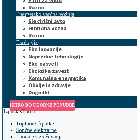
Filtri za vodo
Razno
Energetsko varčna vožnja
Električni avto
Hibridna vozila
Razno
Ekologija
Eko inovacije
Napredne tehnologije
Eko-nasveti
Ekološka zavest
Komunalna energetika
Okolje in zdravje
Dogodki
HITRO DO UGODNE PONUDBE
Izpostavljamo
Toplotne črpalke
Sončne elektrarne
Lunos prezračevanje