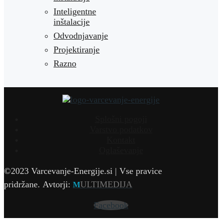
Inteligentne
inštalacije
Odvodnjavanje
Projektiranje
Razno
Splošni pogoji
Varstvo podatkov
Kontakt
Oglaševanje
©2023 Varcevanje-Energije.si | Vse pravice
pridržane.
Avtorji:
ULTIMEDIJA
M
Facebook