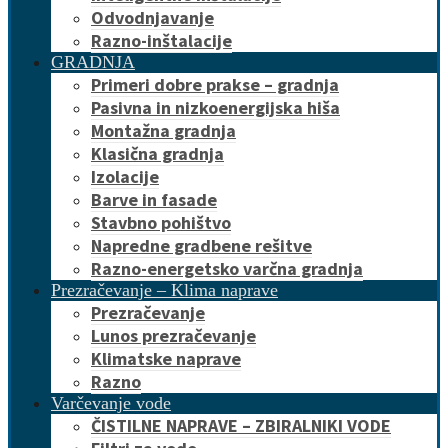
Odvodnjavanje
Razno-inštalacije
GRADNJA
Primeri dobre prakse – gradnja
Pasivna in nizkoenergijska hiša
Montažna gradnja
Klasična gradnja
Izolacije
Barve in fasade
Stavbno pohištvo
Napredne gradbene rešitve
Razno-energetsko varčna gradnja
Prezračevanje – Klima naprave
Prezračevanje
Lunos prezračevanje
Klimatske naprave
Razno
Varčevanje vode
ČISTILNE NAPRAVE – ZBIRALNIKI VODE