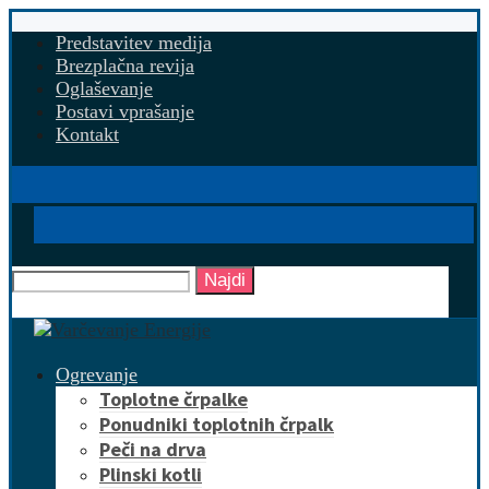
Predstavitev medija
Brezplačna revija
Oglaševanje
Postavi vprašanje
Kontakt
Najdi
Ogrevanje
Toplotne črpalke
Ponudniki toplotnih črpalk
Peči na drva
Plinski kotli