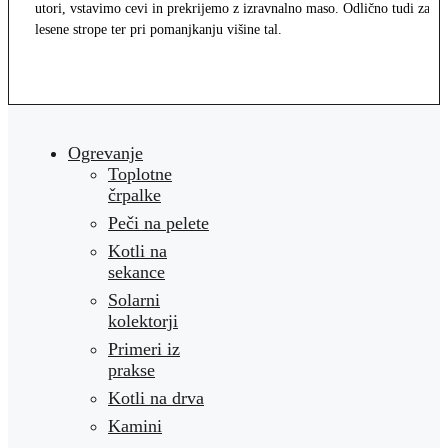
utori, vstavimo cevi in prekrijemo z izravnalno maso. Odlično tudi za
lesene strope ter pri pomanjkanju višine tal.
Ogrevanje
Toplotne
črpalke
Peči na pelete
Kotli na
sekance
Solarni
kolektorji
Primeri iz
prakse
Kotli na drva
Kamini