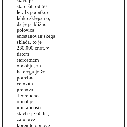
stavb je
starejših od 50
let. Iz podatkov
lahko sklepamo,
da je približno
polovica
enostanovanjskega
sklada, to je
230.000 enot, v
tistem
starostnem
obdobju, za
katerega je že
potrebna
celovita
prenova.
Teoretično
obdobje
uporabnosti
stavbe je 60 let,
zato brez
korenite obnove