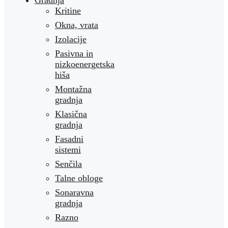
Gradnja
Kritine
Okna, vrata
Izolacije
Pasivna in
nizkoenergetska
hiša
Montažna
gradnja
Klasična
gradnja
Fasadni
sistemi
Senčila
Talne obloge
Sonaravna
gradnja
Razno