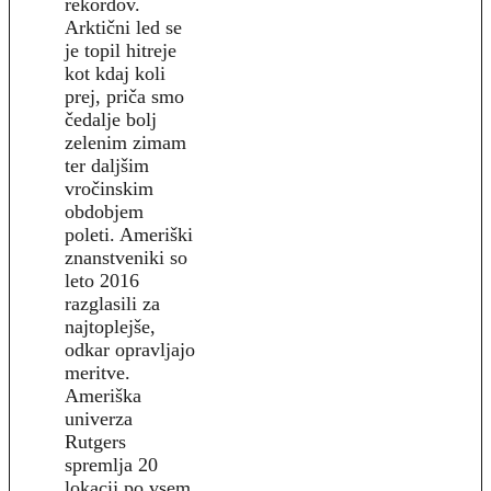
rekordov.
Arktični led se
je topil hitreje
kot kdaj koli
prej, priča smo
čedalje bolj
zelenim zimam
ter daljšim
vročinskim
obdobjem
poleti. Ameriški
znanstveniki so
leto 2016
razglasili za
najtoplejše,
odkar opravljajo
meritve.
Ameriška
univerza
Rutgers
spremlja 20
lokacij po vsem