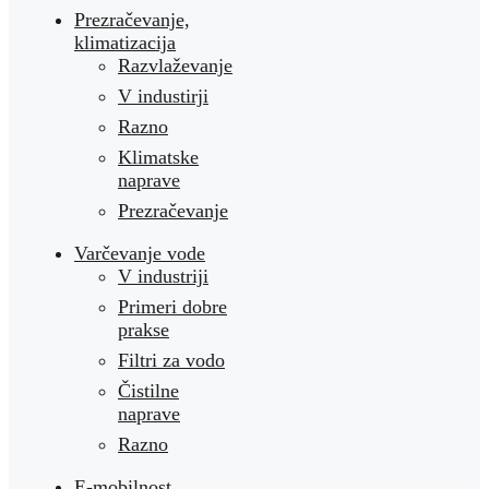
Prezračevanje,
klimatizacija
Razvlaževanje
V industirji
Razno
Klimatske
naprave
Prezračevanje
Varčevanje vode
V industriji
Primeri dobre
prakse
Filtri za vodo
Čistilne
naprave
Razno
E-mobilnost