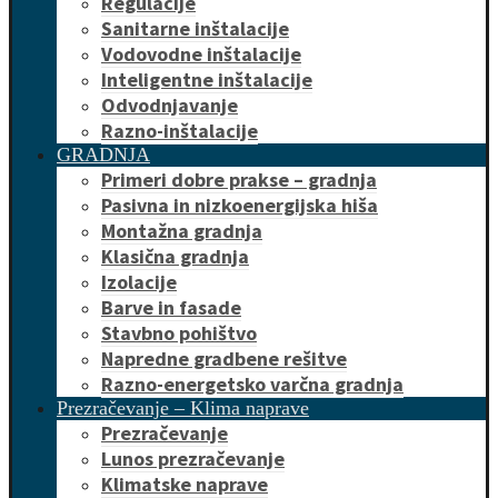
Regulacije
Sanitarne inštalacije
Vodovodne inštalacije
Inteligentne inštalacije
Odvodnjavanje
Razno-inštalacije
GRADNJA
Primeri dobre prakse – gradnja
Pasivna in nizkoenergijska hiša
Montažna gradnja
Klasična gradnja
Izolacije
Barve in fasade
Stavbno pohištvo
Napredne gradbene rešitve
Razno-energetsko varčna gradnja
Prezračevanje – Klima naprave
Prezračevanje
Lunos prezračevanje
Klimatske naprave