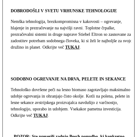
DOBRODOŠLI V SVETU VRHUNSKE TEHNOLOGIJE
Nemška tehnologija, brezkompromisna v kakovosti – ogrevanje,
hlajenje in prezračevanje na najvišji ravni. Toplotne črpalke,
prezračevalni sistemi in druge naprave Stiebel Eltron so zasnovane za
zadostitev potrebam sodobnega človeka, ki si želi le najboljše za svojo
družino in planet. Odkrijte več
TUKAJ
.
SODOBNO OGREVANJE NA DRVA, PELETE IN SEKANCE
Tehnološko dovršene peči na lesno biomaso zagotavljajo maksimalno
udobje ogrevanja in ohranjajo čisto okolje. Kotli na polena, pelete in
lesne sekance avstrijskega proizvajalca navdušijo z varčnostjo,
tehnologijo, uporabo in udobjem. Vsekakor pametna investicija.
Odkrijte več
TUKAJ
.
POZOR: Ste preverili zadnjo Bosch ponudbo, ki konkretno