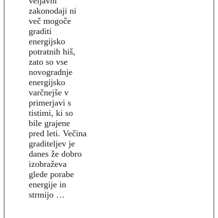
veljavni
zakonodaji ni
več mogoče
graditi
energijsko
potratnih hiš,
zato so vse
novogradnje
energijsko
varčnejše v
primerjavi s
tistimi, ki so
bile grajene
pred leti. Večina
graditeljev je
danes že dobro
izobraževa
glede porabe
energije in
strmijo …