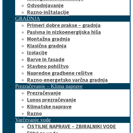
Odvodnjavanje
Razno-inštalacije
GRADNJA
Primeri dobre prakse – gradnja
Pasivna in nizkoenergijska hiša
Montažna gradnja
Klasična gradnja
Izolacije
Barve in fasade
Stavbno pohištvo
Napredne gradbene rešitve
Razno-energetsko varčna gradnja
Prezračevanje – Klima naprave
Prezračevanje
Lunos prezračevanje
Klimatske naprave
Razno
Varčevanje vode
ČISTILNE NAPRAVE – ZBIRALNIKI VODE