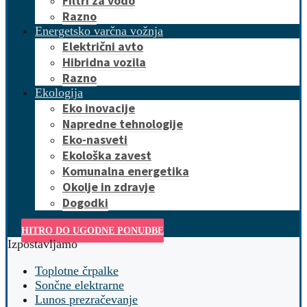
Filtri za vodo
Razno
Energetsko varčna vožnja
Električni avto
Hibridna vozila
Razno
Ekologija
Eko inovacije
Napredne tehnologije
Eko-nasveti
Ekološka zavest
Komunalna energetika
Okolje in zdravje
Dogodki
HITRO DO UGODNE PONUDBE
Izpostavljamo
Toplotne črpalke
Sončne elektrarne
Lunos prezračevanje