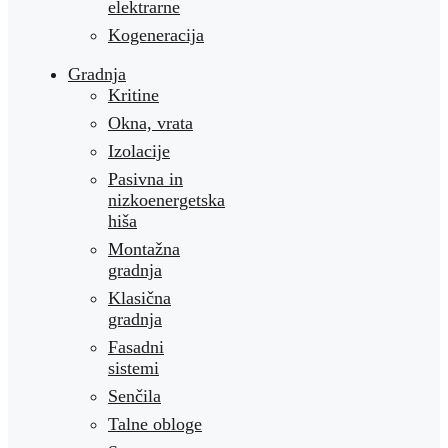
elektrarne
Kogeneracija
Gradnja
Kritine
Okna, vrata
Izolacije
Pasivna in
nizkoenergetska
hiša
Montažna
gradnja
Klasična
gradnja
Fasadni
sistemi
Senčila
Talne obloge