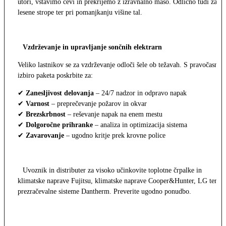
utori, vstavimo cevi in prekrijemo z izravnalno maso. Odlično tudi za
lesene strope ter pri pomanjkanju višine tal.
Vzdrževanje in upravljanje sončnih elektrarn
Veliko lastnikov se za vzdrževanje odloči šele ob težavah. S pravočasno
izbiro paketa poskrbite za:
✔
Zanesljivost delovanja
– 24/7 nadzor in odpravo napak
✔
Varnost
– preprečevanje požarov in okvar
✔
Brezskrbnost
– reševanje napak na enem mestu
✔
Dolgoročne prihranke
– analiza in optimizacija sistema
✔
Zavarovanje
– ugodno kritje prek krovne police
Uvoznik in distributer za visoko učinkovite toplotne črpalke in
klimatske naprave Fujitsu, klimatske naprave Cooper&Hunter, LG ter
prezračevalne sisteme Dantherm. Preverite ugodno ponudbo.