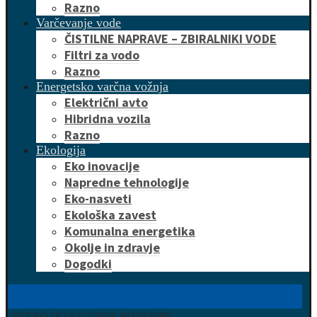
Razno
Varčevanje vode
ČISTILNE NAPRAVE – ZBIRALNIKI VODE
Filtri za vodo
Razno
Energetsko varčna vožnja
Električni avto
Hibridna vozila
Razno
Ekologija
Eko inovacije
Napredne tehnologije
Eko-nasveti
Ekološka zavest
Komunalna energetika
Okolje in zdravje
Dogodki
HITRO DO UGODNE PONUDBE