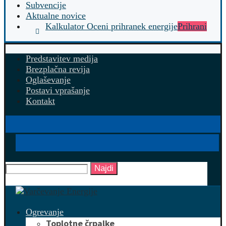
Subvencije
Aktualne novice
Kalkulator Oceni prihranek energije
Prihrani
Predstavitev medija
Brezplačna revija
Oglaševanje
Postavi vprašanje
Kontakt
Najdi
Ogrevanje
Toplotne črpalke