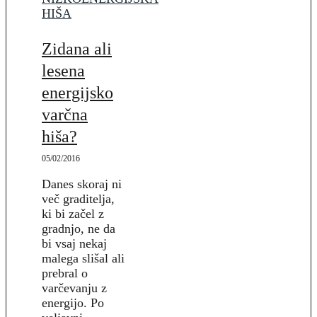
HIŠA
Zidana ali
lesena
energijsko
varčna
hiša?
05/02/2016
Danes skoraj ni
več graditelja,
ki bi začel z
gradnjo, ne da
bi vsaj nekaj
malega slišal ali
prebral o
varčevanju z
energijo. Po