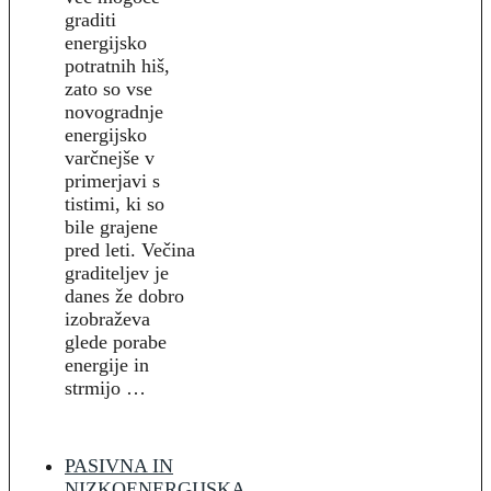
graditi
energijsko
potratnih hiš,
zato so vse
novogradnje
energijsko
varčnejše v
primerjavi s
tistimi, ki so
bile grajene
pred leti. Večina
graditeljev je
danes že dobro
izobraževa
glede porabe
energije in
strmijo …
PASIVNA IN
NIZKOENERGIJSKA