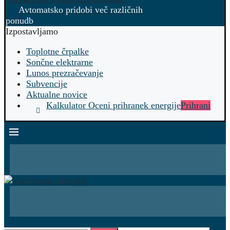
Avtomatsko pridobi več različnih
ponudb
Izpostavljamo
Toplotne črpalke
Sončne elektrarne
Lunos prezračevanje
Subvencije
Aktualne novice
Kalkulator Oceni prihranek energije
Prihrani