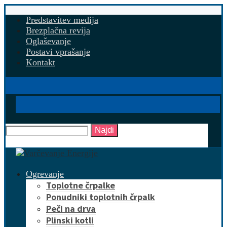
Predstavitev medija
Brezplačna revija
Oglaševanje
Postavi vprašanje
Kontakt
Najdi
Ogrevanje
Toplotne črpalke
Ponudniki toplotnih črpalk
Peči na drva
Plinski kotli