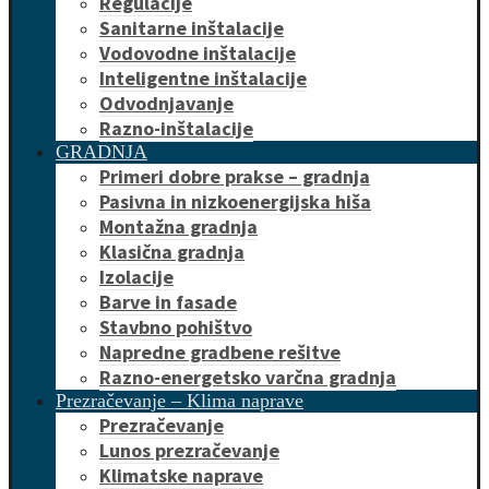
Regulacije
Sanitarne inštalacije
Vodovodne inštalacije
Inteligentne inštalacije
Odvodnjavanje
Razno-inštalacije
GRADNJA
Primeri dobre prakse – gradnja
Pasivna in nizkoenergijska hiša
Montažna gradnja
Klasična gradnja
Izolacije
Barve in fasade
Stavbno pohištvo
Napredne gradbene rešitve
Razno-energetsko varčna gradnja
Prezračevanje – Klima naprave
Prezračevanje
Lunos prezračevanje
Klimatske naprave