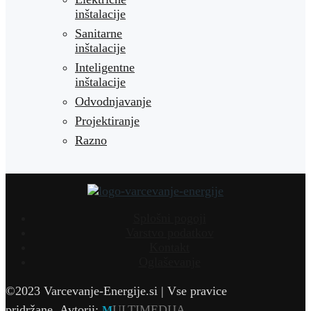
inštalacije
Sanitarne
inštalacije
Inteligentne
inštalacije
Odvodnjavanje
Projektiranje
Razno
Splošni pogoji
Varstvo podatkov
Kontakt
Oglaševanje
©2023 Varcevanje-Energije.si | Vse pravice
pridržane.
Avtorji:
ULTIMEDIJA
M