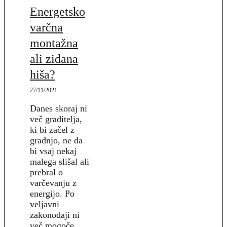
Energetsko
varčna
montažna
ali zidana
hiša?
27/11/2021
Danes skoraj ni
več graditelja,
ki bi začel z
gradnjo, ne da
bi vsaj nekaj
malega slišal ali
prebral o
varčevanju z
energijo. Po
veljavni
zakonodaji ni
več mogoče