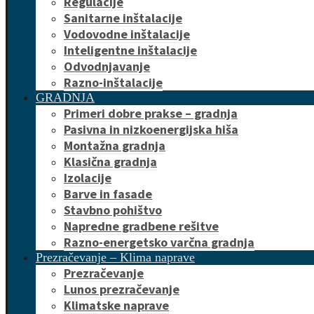
Regulacije
Sanitarne inštalacije
Vodovodne inštalacije
Inteligentne inštalacije
Odvodnjavanje
Razno-inštalacije
GRADNJA
Primeri dobre prakse – gradnja
Pasivna in nizkoenergijska hiša
Montažna gradnja
Klasična gradnja
Izolacije
Barve in fasade
Stavbno pohištvo
Napredne gradbene rešitve
Razno-energetsko varčna gradnja
Prezračevanje – Klima naprave
Prezračevanje
Lunos prezračevanje
Klimatske naprave