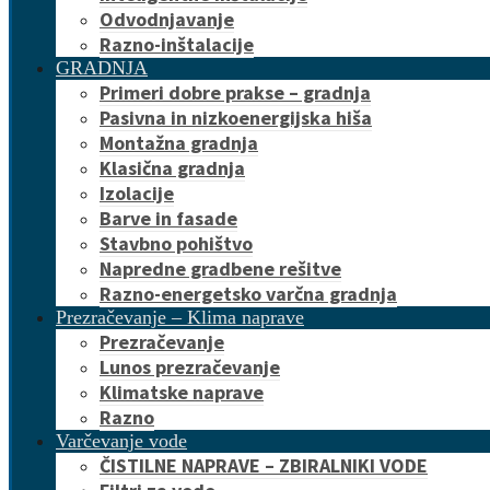
Odvodnjavanje
Razno-inštalacije
GRADNJA
Primeri dobre prakse – gradnja
Pasivna in nizkoenergijska hiša
Montažna gradnja
Klasična gradnja
Izolacije
Barve in fasade
Stavbno pohištvo
Napredne gradbene rešitve
Razno-energetsko varčna gradnja
Prezračevanje – Klima naprave
Prezračevanje
Lunos prezračevanje
Klimatske naprave
Razno
Varčevanje vode
ČISTILNE NAPRAVE – ZBIRALNIKI VODE