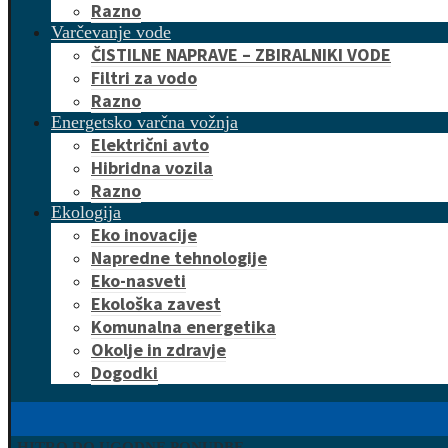
Razno
Varčevanje vode
ČISTILNE NAPRAVE – ZBIRALNIKI VODE
Filtri za vodo
Razno
Energetsko varčna vožnja
Električni avto
Hibridna vozila
Razno
Ekologija
Eko inovacije
Napredne tehnologije
Eko-nasveti
Ekološka zavest
Komunalna energetika
Okolje in zdravje
Dogodki
HITRO DO UGODNE PONUDBE