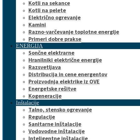
Kotli na sekance
Kotli na pelete
Električno ogrevanje
Kamini
Razno-varčevanje toplotne energije
Primeri dobre prakse
ENERGIJA
Sončne elektrarne
Hranilniki električne energije
Razsvetljava
Distribucija in cene energentov
Proizvodnja elektrike iz OVE
Energetske rešitve
Kogeneracije
Inštalacije
Talno, stensko ogrevanje
Regulacije
Sanitarne inštalacije
Vodovodne inštalacije
Inteligentne inštalacije