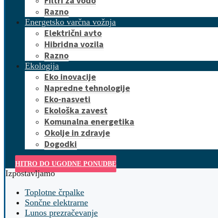
Filtri za vodo
Razno
Energetsko varčna vožnja
Električni avto
Hibridna vozila
Razno
Ekologija
Eko inovacije
Napredne tehnologije
Eko-nasveti
Ekološka zavest
Komunalna energetika
Okolje in zdravje
Dogodki
HITRO DO UGODNE PONUDBE
Izpostavljamo
Toplotne črpalke
Sončne elektrarne
Lunos prezračevanje