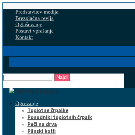
Predstavitev medija
Brezplačna revija
Oglaševanje
Postavi vprašanje
Kontakt
Najdi
Ogrevanje
Toplotne črpalke
Ponudniki toplotnih črpalk
Peči na drva
Plinski kotli