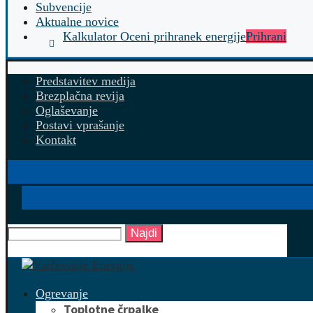
Subvencije
Aktualne novice
Kalkulator Oceni prihranek energije
Prihrani
Predstavitev medija
Brezplačna revija
Oglaševanje
Postavi vprašanje
Kontakt
Najdi
Ogrevanje
Toplotne črpalke