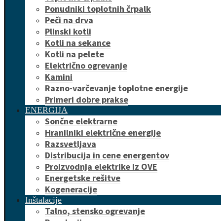
Ponudniki toplotnih črpalk
Peči na drva
Plinski kotli
Kotli na sekance
Kotli na pelete
Električno ogrevanje
Kamini
Razno-varčevanje toplotne energije
Primeri dobre prakse
ENERGIJA
Sončne elektrarne
Hranilniki električne energije
Razsvetljava
Distribucija in cene energentov
Proizvodnja elektrike iz OVE
Energetske rešitve
Kogeneracije
Inštalacije
Talno, stensko ogrevanje