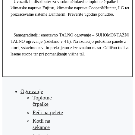
Uvoznik in distributer za visoko učinkovite toplotne črpalke in
klimatske naprave Fujitsu, klimatske naprave Cooper&Hunter, LG ter
prezračevalne sisteme Dantherm. Preverite ugodno ponudbo.
Samograditelji: enostavno TALNO ogrevanje – SUHOMONTAŽNO
TALNO ogrevanje (izdelano v 4 h). Na izolacijo položimo panele z
utori, vstavimo cevi in prekrijemo z izravnalno maso. Odlično tudi za
lesene strope ter pri pomanjkanju višine tal.
Ogrevanje
Toplotne
črpalke
Peči na pelete
Kotli na
sekance