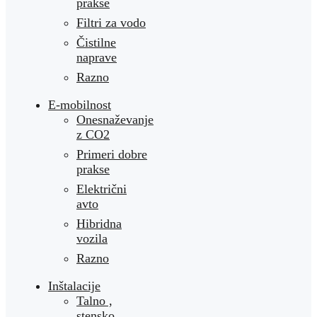
prakse
Filtri za vodo
Čistilne
naprave
Razno
E-mobilnost
Onesnaževanje
z CO2
Primeri dobre
prakse
Električni
avto
Hibridna
vozila
Razno
Inštalacije
Talno ,
stensko