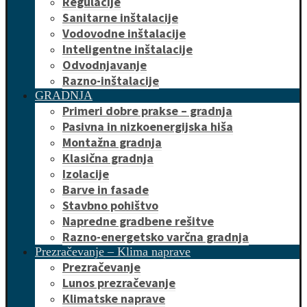
Regulacije
Sanitarne inštalacije
Vodovodne inštalacije
Inteligentne inštalacije
Odvodnjavanje
Razno-inštalacije
GRADNJA
Primeri dobre prakse – gradnja
Pasivna in nizkoenergijska hiša
Montažna gradnja
Klasična gradnja
Izolacije
Barve in fasade
Stavbno pohištvo
Napredne gradbene rešitve
Razno-energetsko varčna gradnja
Prezračevanje – Klima naprave
Prezračevanje
Lunos prezračevanje
Klimatske naprave