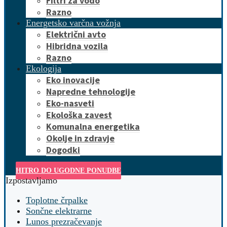
Filtri za vodo
Razno
Energetsko varčna vožnja
Električni avto
Hibridna vozila
Razno
Ekologija
Eko inovacije
Napredne tehnologije
Eko-nasveti
Ekološka zavest
Komunalna energetika
Okolje in zdravje
Dogodki
HITRO DO UGODNE PONUDBE
Izpostavljamo
Toplotne črpalke
Sončne elektrarne
Lunos prezračevanje