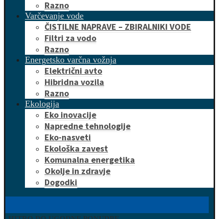
Razno
Varčevanje vode
ČISTILNE NAPRAVE – ZBIRALNIKI VODE
Filtri za vodo
Razno
Energetsko varčna vožnja
Električni avto
Hibridna vozila
Razno
Ekologija
Eko inovacije
Napredne tehnologije
Eko-nasveti
Ekološka zavest
Komunalna energetika
Okolje in zdravje
Dogodki
HITRO DO UGODNE PONUDBE