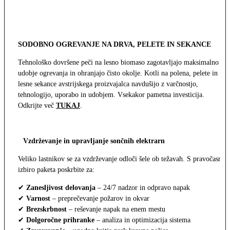
SODOBNO OGREVANJE NA DRVA, PELETE IN SEKANCE
Tehnološko dovršene peči na lesno biomaso zagotavljajo maksimalno
udobje ogrevanja in ohranjajo čisto okolje. Kotli na polena, pelete in
lesne sekance avstrijskega proizvajalca navdušijo z varčnostjo,
tehnologijo, uporabo in udobjem. Vsekakor pametna investicija.
Odkrijte več
TUKAJ
.
Vzdrževanje in upravljanje sončnih elektrarn
Veliko lastnikov se za vzdrževanje odloči šele ob težavah. S pravočasno
izbiro paketa poskrbite za:
✔
Zanesljivost delovanja
– 24/7 nadzor in odpravo napak
✔
Varnost
– preprečevanje požarov in okvar
✔
Brezskrbnost
– reševanje napak na enem mestu
✔
Dolgoročne prihranke
– analiza in optimizacija sistema