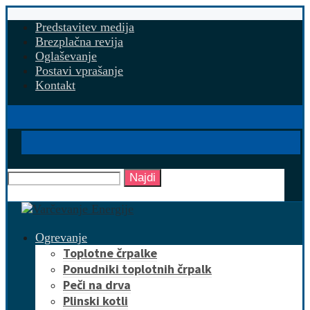
Predstavitev medija
Brezplačna revija
Oglaševanje
Postavi vprašanje
Kontakt
Najdi
Ogrevanje
Toplotne črpalke
Ponudniki toplotnih črpalk
Peči na drva
Plinski kotli