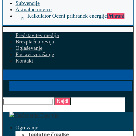
Subvencije
Aktualne novice
Kalkulator Oceni prihranek energije
Prihrani
Predstavitev medija
Brezplačna revija
Oglaševanje
Postavi vprašanje
Kontakt
Najdi
Ogrevanje
Toplotne črpalke