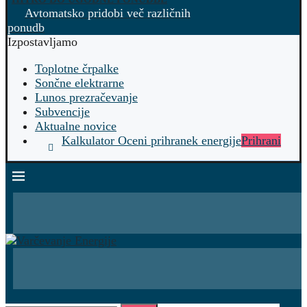
Avtomatsko pridobi več različnih
ponudb
Izpostavljamo
Toplotne črpalke
Sončne elektrarne
Lunos prezračevanje
Subvencije
Aktualne novice
Kalkulator Oceni prihranek energije
Prihrani