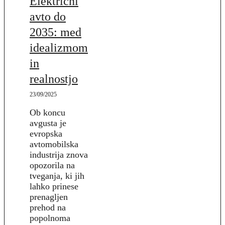
Električni
avto do
2035: med
idealizmom
in
realnostjo
23/09/2025
Ob koncu
avgusta je
evropska
avtomobilska
industrija znova
opozorila na
tveganja, ki jih
lahko prinese
prenagljen
prehod na
popolnoma