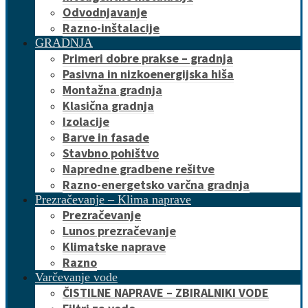
Odvodnjavanje
Razno-inštalacije
GRADNJA
Primeri dobre prakse – gradnja
Pasivna in nizkoenergijska hiša
Montažna gradnja
Klasična gradnja
Izolacije
Barve in fasade
Stavbno pohištvo
Napredne gradbene rešitve
Razno-energetsko varčna gradnja
Prezračevanje – Klima naprave
Prezračevanje
Lunos prezračevanje
Klimatske naprave
Razno
Varčevanje vode
ČISTILNE NAPRAVE – ZBIRALNIKI VODE