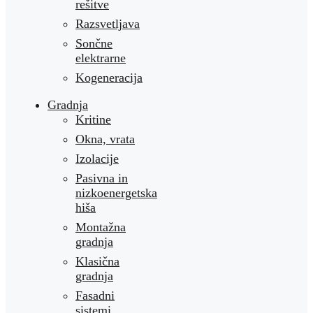
rešitve
Razsvetljava
Sončne
elektrarne
Kogeneracija
Gradnja
Kritine
Okna, vrata
Izolacije
Pasivna in
nizkoenergetska
hiša
Montažna
gradnja
Klasična
gradnja
Fasadni
sistemi