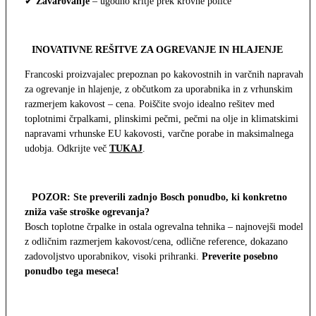
✔
Zavarovanje
– ugodno kritje prek krovne police
INOVATIVNE REŠITVE ZA OGREVANJE IN HLAJENJE
Francoski proizvajalec prepoznan po kakovostnih in varčnih napravah
za ogrevanje in hlajenje, z občutkom za uporabnika in z vrhunskim
razmerjem kakovost – cena. Poiščite svojo idealno rešitev med
toplotnimi črpalkami, plinskimi pečmi, pečmi na olje in klimatskimi
napravami vrhunske EU kakovosti, varčne porabe in maksimalnega
udobja. Odkrijte več
TUKAJ
.
POZOR: Ste preverili zadnjo Bosch ponudbo, ki konkretno
zniža vaše stroške ogrevanja?
Bosch toplotne črpalke in ostala ogrevalna tehnika – najnovejši modeli
z odličnim razmerjem kakovost/cena, odlične reference, dokazano
zadovoljstvo uporabnikov, visoki prihranki.
Preverite posebno
ponudbo tega meseca!