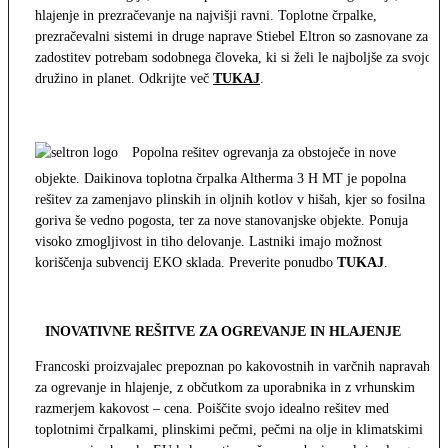
hlajenje in prezračevanje na najvišji ravni. Toplotne črpalke,
prezračevalni sistemi in druge naprave Stiebel Eltron so zasnovane za
zadostitev potrebam sodobnega človeka, ki si želi le najboljše za svojo
družino in planet. Odkrijte več
TUKAJ
.
Popolna rešitev ogrevanja za obstoječe in nove
objekte. Daikinova toplotna črpalka Altherma 3 H MT je popolna
rešitev za zamenjavo plinskih in oljnih kotlov v hišah, kjer so fosilna
goriva še vedno pogosta, ter za nove stanovanjske objekte. Ponuja
visoko zmogljivost in tiho delovanje. Lastniki imajo možnost
koriščenja subvencij EKO sklada. Preverite ponudbo
TUKAJ
.
INOVATIVNE REŠITVE ZA OGREVANJE IN HLAJENJE
Francoski proizvajalec prepoznan po kakovostnih in varčnih napravah
za ogrevanje in hlajenje, z občutkom za uporabnika in z vrhunskim
razmerjem kakovost – cena. Poiščite svojo idealno rešitev med
toplotnimi črpalkami, plinskimi pečmi, pečmi na olje in klimatskimi