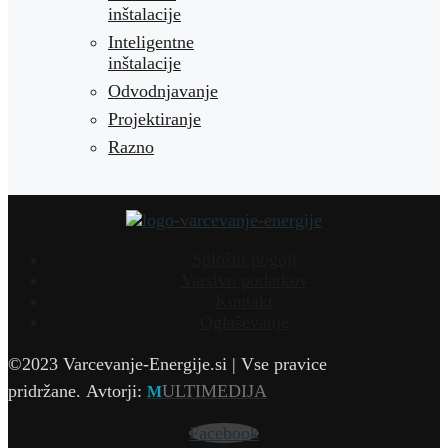
inštalacije
Inteligentne
inštalacije
Odvodnjavanje
Projektiranje
Razno
Splošni pogoji
Varstvo podatkov
Kontakt
Oglaševanje
©2023 Varcevanje-Energije.si | Vse pravice
pridržane.
Avtorji:
ULTIMEDIJA
M
Facebook