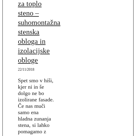
za toplo
steno –
suhomontažna
stenska
obloga in
izolacijske
obloge
22/11/2018
Spet smo v hiši,
kjer ni in še
dolgo ne bo
izolirane fasade.
Če nas muči
samo ena
hladna zunanja
stena, si lahko
pomagamo z