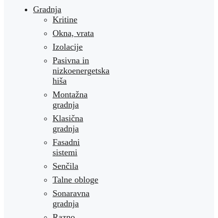
Gradnja
Kritine
Okna, vrata
Izolacije
Pasivna in
nizkoenergetska
hiša
Montažna
gradnja
Klasična
gradnja
Fasadni
sistemi
Senčila
Talne obloge
Sonaravna
gradnja
Razno