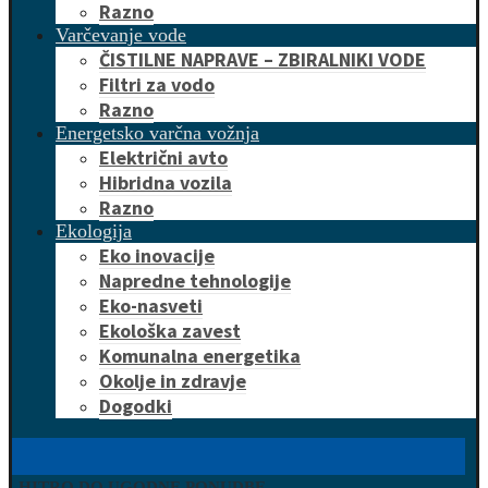
Razno
Varčevanje vode
ČISTILNE NAPRAVE – ZBIRALNIKI VODE
Filtri za vodo
Razno
Energetsko varčna vožnja
Električni avto
Hibridna vozila
Razno
Ekologija
Eko inovacije
Napredne tehnologije
Eko-nasveti
Ekološka zavest
Komunalna energetika
Okolje in zdravje
Dogodki
HITRO DO UGODNE PONUDBE