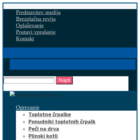
Predstavitev medija
Brezplačna revija
Oglaševanje
Postavi vprašanje
Kontakt
Najdi
Ogrevanje
Toplotne črpalke
Ponudniki toplotnih črpalk
Peči na drva
Plinski kotli