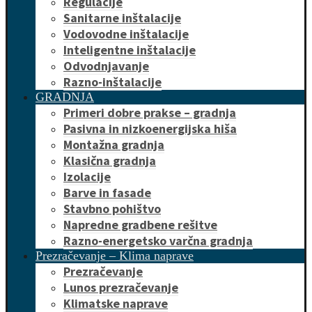
Regulacije
Sanitarne inštalacije
Vodovodne inštalacije
Inteligentne inštalacije
Odvodnjavanje
Razno-inštalacije
GRADNJA
Primeri dobre prakse – gradnja
Pasivna in nizkoenergijska hiša
Montažna gradnja
Klasična gradnja
Izolacije
Barve in fasade
Stavbno pohištvo
Napredne gradbene rešitve
Razno-energetsko varčna gradnja
Prezračevanje – Klima naprave
Prezračevanje
Lunos prezračevanje
Klimatske naprave