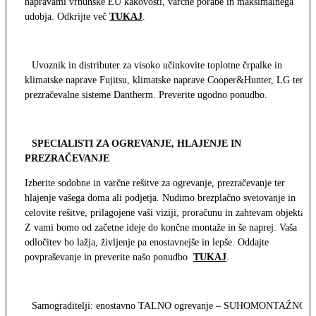
napravami vrhunske EU kakovosti, varčne porabe in maksimalnega
udobja. Odkrijte več
TUKAJ
.
Uvoznik in distributer za visoko učinkovite toplotne črpalke in
klimatske naprave Fujitsu, klimatske naprave Cooper&Hunter, LG ter
prezračevalne sisteme Dantherm. Preverite ugodno ponudbo.
SPECIALISTI ZA OGREVANJE, HLAJENJE IN
PREZRAČEVANJE
Izberite sodobne in varčne rešitve za ogrevanje, prezračevanje ter
hlajenje vašega doma ali podjetja. Nudimo brezplačno svetovanje in
celovite rešitve, prilagojene vaši viziji, proračunu in zahtevam objekta.
Z vami bomo od začetne ideje do končne montaže in še naprej. Vaša
odločitev bo lažja, življenje pa enostavnejše in lepše. Oddajte
povpraševanje in preverite našo ponudbo
TUKAJ
.
Samograditelji: enostavno TALNO ogrevanje – SUHOMONTAŽNO