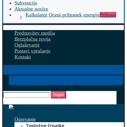
Subvencije
Aktualne novice
Kalkulator Oceni prihranek energije
Prihrani
Predstavitev medija
Brezplačna revija
Oglaševanje
Postavi vprašanje
Kontakt
Najdi
Ogrevanje
Toplotne črpalke