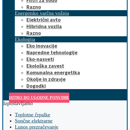
Filtri za vodo
Razno
Energetsko varčna vožnja
Električni avto
Hibridna vozila
Razno
Ekologija
Eko inovacije
Napredne tehnologije
Eko-nasveti
Ekološka zavest
Komunalna energetika
Okolje in zdravje
Dogodki
HITRO DO UGODNE PONUDBE
Izpostavljamo
Toplotne črpalke
Sončne elektrarne
Lunos prezračevanje