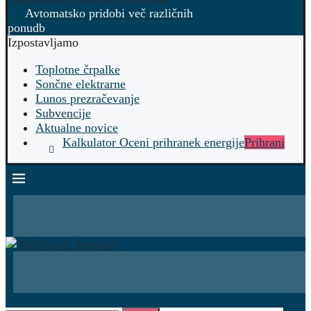
Avtomatsko pridobi več različnih
ponudb
Izpostavljamo
Toplotne črpalke
Sončne elektrarne
Lunos prezračevanje
Subvencije
Aktualne novice
Kalkulator Oceni prihranek energije
Prihrani