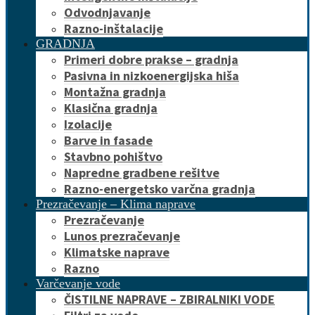
Odvodnjavanje
Razno-inštalacije
GRADNJA
Primeri dobre prakse – gradnja
Pasivna in nizkoenergijska hiša
Montažna gradnja
Klasična gradnja
Izolacije
Barve in fasade
Stavbno pohištvo
Napredne gradbene rešitve
Razno-energetsko varčna gradnja
Prezračevanje – Klima naprave
Prezračevanje
Lunos prezračevanje
Klimatske naprave
Razno
Varčevanje vode
ČISTILNE NAPRAVE – ZBIRALNIKI VODE