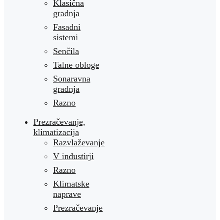
Klasična
gradnja
Fasadni
sistemi
Senčila
Talne obloge
Sonaravna
gradnja
Razno
Prezračevanje,
klimatizacija
Razvlaževanje
V industirji
Razno
Klimatske
naprave
Prezračevanje