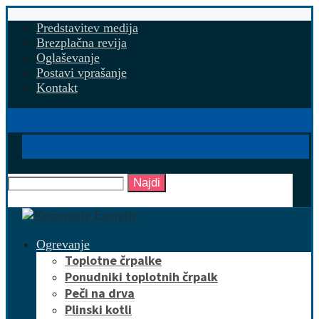
Predstavitev medija
Brezplačna revija
Oglaševanje
Postavi vprašanje
Kontakt
Najdi
Ogrevanje
Toplotne črpalke
Ponudniki toplotnih črpalk
Peči na drva
Plinski kotli