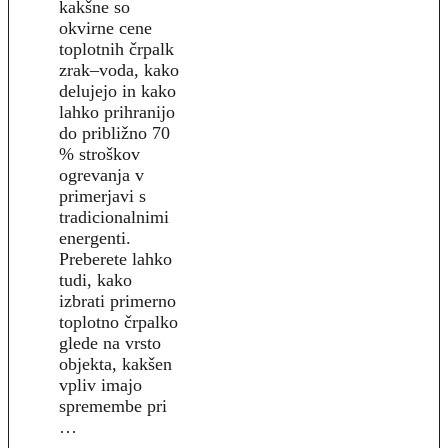
kakšne so
okvirne cene
toplotnih črpalk
zrak–voda, kako
delujejo in kako
lahko prihranijo
do približno 70
% stroškov
ogrevanja v
primerjavi s
tradicionalnimi
energenti.
Preberete lahko
tudi, kako
izbrati primerno
toplotno črpalko
glede na vrsto
objekta, kakšen
vpliv imajo
spremembe pri
…