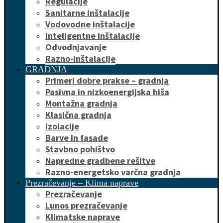
Regulacije
Sanitarne inštalacije
Vodovodne inštalacije
Inteligentne inštalacije
Odvodnjavanje
Razno-inštalacije
GRADNJA
Primeri dobre prakse – gradnja
Pasivna in nizkoenergijska hiša
Montažna gradnja
Klasična gradnja
Izolacije
Barve in fasade
Stavbno pohištvo
Napredne gradbene rešitve
Razno-energetsko varčna gradnja
Prezračevanje – Klima naprave
Prezračevanje
Lunos prezračevanje
Klimatske naprave