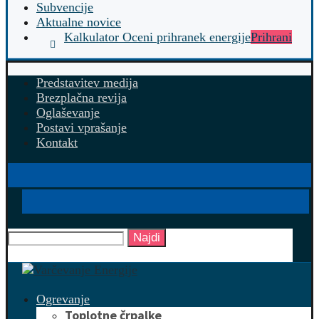
Subvencije
Aktualne novice
Kalkulator Oceni prihranek energije
Prihrani
Predstavitev medija
Brezplačna revija
Oglaševanje
Postavi vprašanje
Kontakt
Najdi
Ogrevanje
Toplotne črpalke