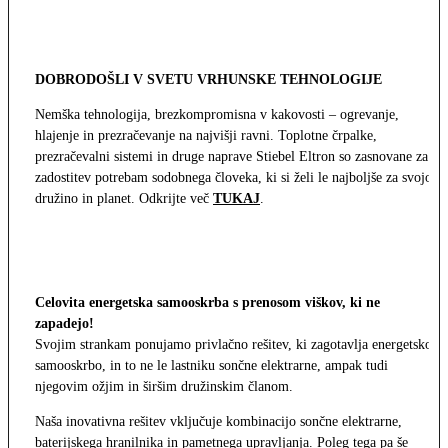
DOBRODOŠLI V SVETU VRHUNSKE TEHNOLOGIJE
Nemška tehnologija, brezkompromisna v kakovosti – ogrevanje,
hlajenje in prezračevanje na najvišji ravni. Toplotne črpalke,
prezračevalni sistemi in druge naprave Stiebel Eltron so zasnovane za
zadostitev potrebam sodobnega človeka, ki si želi le najboljše za svojo
družino in planet. Odkrijte več
TUKAJ
.
Celovita energetska samooskrba s prenosom viškov, ki ne
zapadejo!
Svojim strankam ponujamo privlačno rešitev, ki zagotavlja energetsko
samooskrbo, in to ne le lastniku sončne elektrarne, ampak tudi
njegovim ožjim in širšim družinskim članom.
Naša inovativna rešitev vključuje kombinacijo sončne elektrarne,
baterijskega hranilnika in pametnega upravljanja. Poleg tega pa še