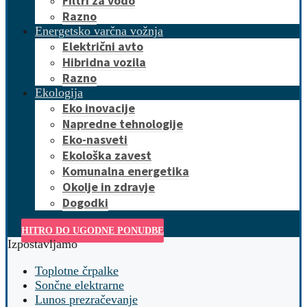
Filtri za vodo
Razno
Energetsko varčna vožnja
Električni avto
Hibridna vozila
Razno
Ekologija
Eko inovacije
Napredne tehnologije
Eko-nasveti
Ekološka zavest
Komunalna energetika
Okolje in zdravje
Dogodki
HITRO DO UGODNE PONUDBE
Izpostavljamo
Toplotne črpalke
Sončne elektrarne
Lunos prezračevanje