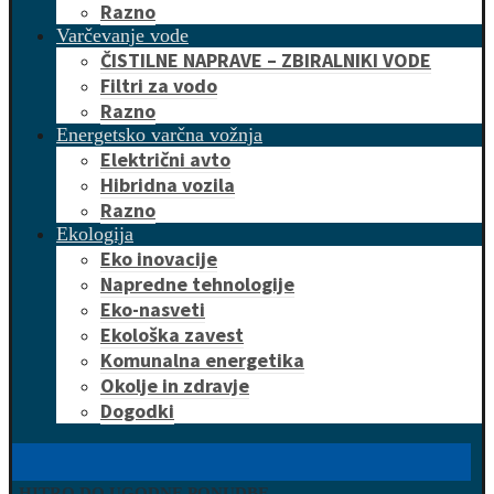
Razno
Varčevanje vode
ČISTILNE NAPRAVE – ZBIRALNIKI VODE
Filtri za vodo
Razno
Energetsko varčna vožnja
Električni avto
Hibridna vozila
Razno
Ekologija
Eko inovacije
Napredne tehnologije
Eko-nasveti
Ekološka zavest
Komunalna energetika
Okolje in zdravje
Dogodki
HITRO DO UGODNE PONUDBE