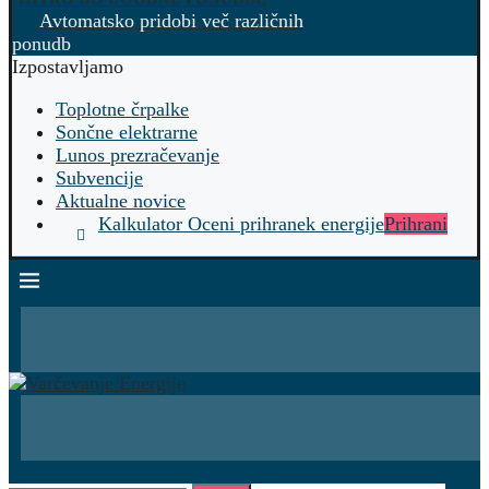
Avtomatsko pridobi več različnih
ponudb
Izpostavljamo
Toplotne črpalke
Sončne elektrarne
Lunos prezračevanje
Subvencije
Aktualne novice
Kalkulator Oceni prihranek energije
Prihrani