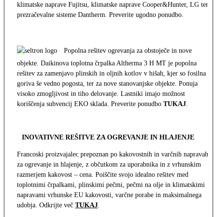
klimatske naprave Fujitsu, klimatske naprave Cooper&Hunter, LG ter
prezračevalne sisteme Dantherm. Preverite ugodno ponudbo.
Popolna rešitev ogrevanja za obstoječe in nove
objekte. Daikinova toplotna črpalka Altherma 3 H MT je popolna
rešitev za zamenjavo plinskih in oljnih kotlov v hišah, kjer so fosilna
goriva še vedno pogosta, ter za nove stanovanjske objekte. Ponuja
visoko zmogljivost in tiho delovanje. Lastniki imajo možnost
koriščenja subvencij EKO sklada. Preverite ponudbo
TUKAJ
.
INOVATIVNE REŠITVE ZA OGREVANJE IN HLAJENJE
Francoski proizvajalec prepoznan po kakovostnih in varčnih napravah
za ogrevanje in hlajenje, z občutkom za uporabnika in z vrhunskim
razmerjem kakovost – cena. Poiščite svojo idealno rešitev med
toplotnimi črpalkami, plinskimi pečmi, pečmi na olje in klimatskimi
napravami vrhunske EU kakovosti, varčne porabe in maksimalnega
udobja. Odkrijte več
TUKAJ
.