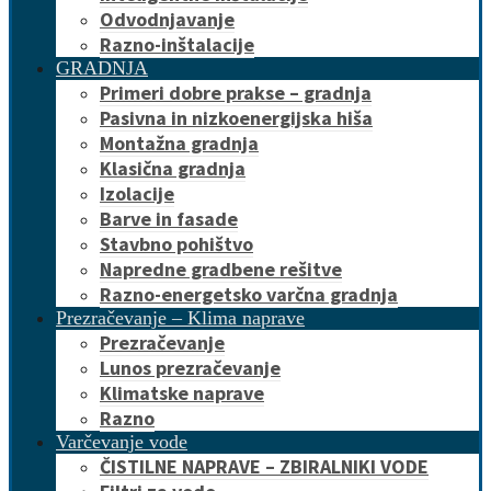
Odvodnjavanje
Razno-inštalacije
GRADNJA
Primeri dobre prakse – gradnja
Pasivna in nizkoenergijska hiša
Montažna gradnja
Klasična gradnja
Izolacije
Barve in fasade
Stavbno pohištvo
Napredne gradbene rešitve
Razno-energetsko varčna gradnja
Prezračevanje – Klima naprave
Prezračevanje
Lunos prezračevanje
Klimatske naprave
Razno
Varčevanje vode
ČISTILNE NAPRAVE – ZBIRALNIKI VODE