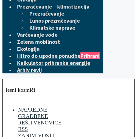
Prezračevanje – klimatizacija
Prezračevanje
Lunos prezračevanje
Klimatske naprave
Varčevanje vode
Zelena mobilnost
Ekologija
Hitro do ugodne ponudbe
Prihrani
Kalkulator prihranka energije
Arhiv revij
lesni kosmiči
NAPREDNE
GRADBENE
REŠITVE
NOVICE
RSS
ZANIMIVOSTI