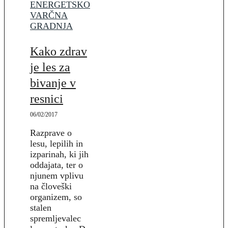
ENERGETSKO
VARČNA
GRADNJA
Kako zdrav
je les za
bivanje v
resnici
06/02/2017
Razprave o
lesu, lepilih in
izparinah, ki jih
oddajata, ter o
njunem vplivu
na človeški
organizem, so
stalen
spremljevalec