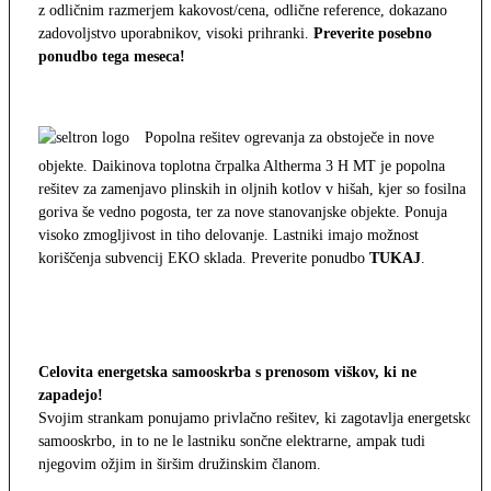
z odličnim razmerjem kakovost/cena, odlične reference, dokazano
zadovoljstvo uporabnikov, visoki prihranki.
Preverite posebno
ponudbo tega meseca!
Popolna rešitev ogrevanja za obstoječe in nove
objekte. Daikinova toplotna črpalka Altherma 3 H MT je popolna
rešitev za zamenjavo plinskih in oljnih kotlov v hišah, kjer so fosilna
goriva še vedno pogosta, ter za nove stanovanjske objekte. Ponuja
visoko zmogljivost in tiho delovanje. Lastniki imajo možnost
koriščenja subvencij EKO sklada. Preverite ponudbo
TUKAJ
.
Celovita energetska samooskrba s prenosom viškov, ki ne
zapadejo!
Svojim strankam ponujamo privlačno rešitev, ki zagotavlja energetsko
samooskrbo, in to ne le lastniku sončne elektrarne, ampak tudi
njegovim ožjim in širšim družinskim članom.