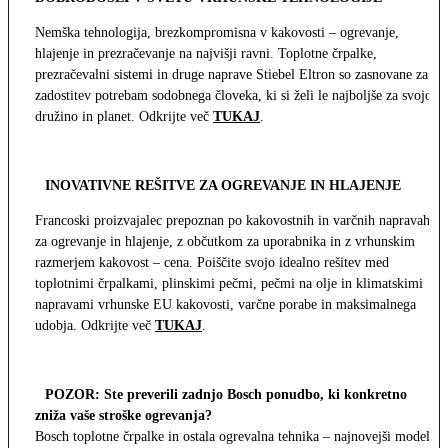
Nemška tehnologija, brezkompromisna v kakovosti – ogrevanje,
hlajenje in prezračevanje na najvišji ravni. Toplotne črpalke,
prezračevalni sistemi in druge naprave Stiebel Eltron so zasnovane za
zadostitev potrebam sodobnega človeka, ki si želi le najboljše za svojo
družino in planet. Odkrijte več
TUKAJ
.
INOVATIVNE REŠITVE ZA OGREVANJE IN HLAJENJE
Francoski proizvajalec prepoznan po kakovostnih in varčnih napravah
za ogrevanje in hlajenje, z občutkom za uporabnika in z vrhunskim
razmerjem kakovost – cena. Poiščite svojo idealno rešitev med
toplotnimi črpalkami, plinskimi pečmi, pečmi na olje in klimatskimi
napravami vrhunske EU kakovosti, varčne porabe in maksimalnega
udobja. Odkrijte več
TUKAJ
.
POZOR: Ste preverili zadnjo Bosch ponudbo, ki konkretno
zniža vaše stroške ogrevanja?
Bosch toplotne črpalke in ostala ogrevalna tehnika – najnovejši modeli