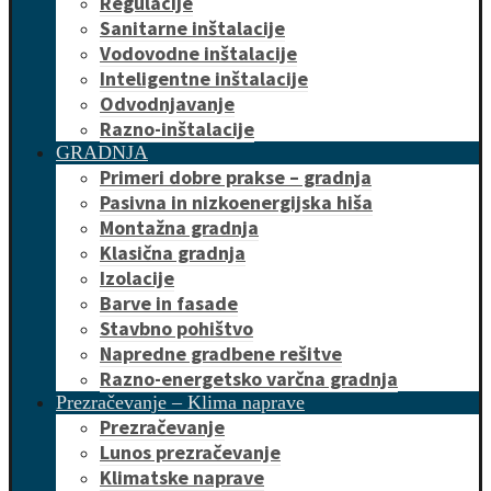
Regulacije
Sanitarne inštalacije
Vodovodne inštalacije
Inteligentne inštalacije
Odvodnjavanje
Razno-inštalacije
GRADNJA
Primeri dobre prakse – gradnja
Pasivna in nizkoenergijska hiša
Montažna gradnja
Klasična gradnja
Izolacije
Barve in fasade
Stavbno pohištvo
Napredne gradbene rešitve
Razno-energetsko varčna gradnja
Prezračevanje – Klima naprave
Prezračevanje
Lunos prezračevanje
Klimatske naprave