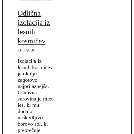
Odlična
izolacija iz
lesnih
kosmičev
21/11/2018
Izolacija iz
lesnih kosmičev
je okolju
zagotovo
najprijaznejša.
Osnovna
surovina je mlet
les, ki mu
dodajo
neškodljivo
borovo sol, ki
preprečuje