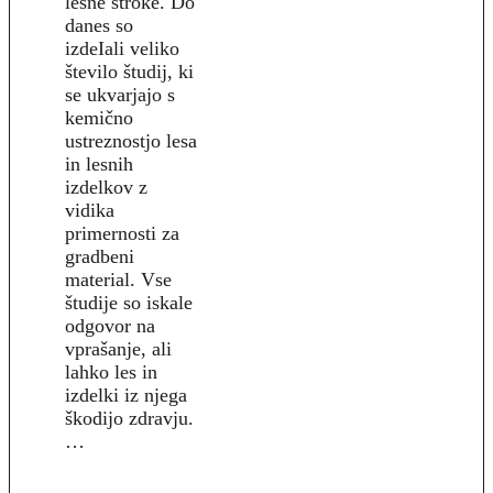
lesne stroke. Do
danes so
izdeIali veliko
število študij, ki
se ukvarjajo s
kemično
ustreznostjo lesa
in lesnih
izdelkov z
vidika
primernosti za
gradbeni
material. Vse
študije so iskale
odgovor na
vprašanje, ali
lahko les in
izdelki iz njega
škodijo zdravju.
…