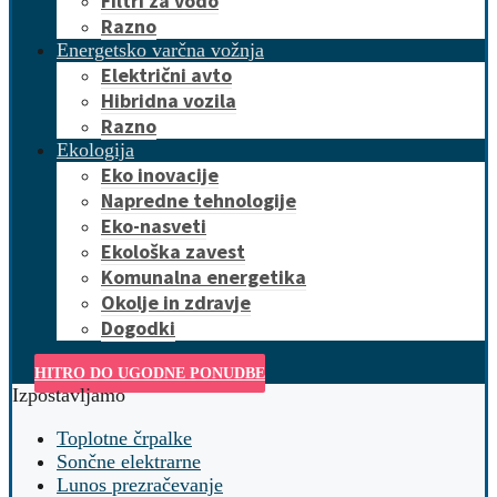
Filtri za vodo
Razno
Energetsko varčna vožnja
Električni avto
Hibridna vozila
Razno
Ekologija
Eko inovacije
Napredne tehnologije
Eko-nasveti
Ekološka zavest
Komunalna energetika
Okolje in zdravje
Dogodki
HITRO DO UGODNE PONUDBE
Izpostavljamo
Toplotne črpalke
Sončne elektrarne
Lunos prezračevanje