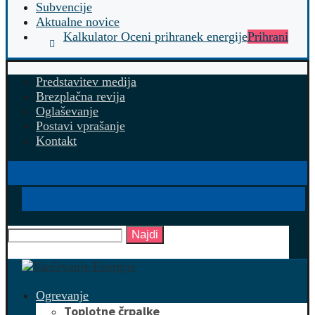
Subvencije
Aktualne novice
Kalkulator Oceni prihranek energije
Prihrani
Predstavitev medija
Brezplačna revija
Oglaševanje
Postavi vprašanje
Kontakt
Najdi
Ogrevanje
Toplotne črpalke