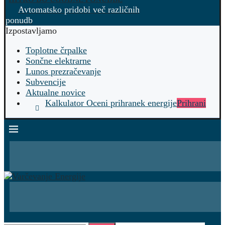
Avtomatsko pridobi več različnih
ponudb
Izpostavljamo
Toplotne črpalke
Sončne elektrarne
Lunos prezračevanje
Subvencije
Aktualne novice
Kalkulator Oceni prihranek energije
Prihrani