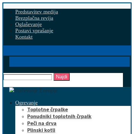
Predstavitev medija
Brezplačna revija
Oglaševanje
Postavi vprašanje
Kontakt
Najdi
Ogrevanje
Toplotne črpalke
Ponudniki toplotnih črpalk
Peči na drva
Plinski kotli