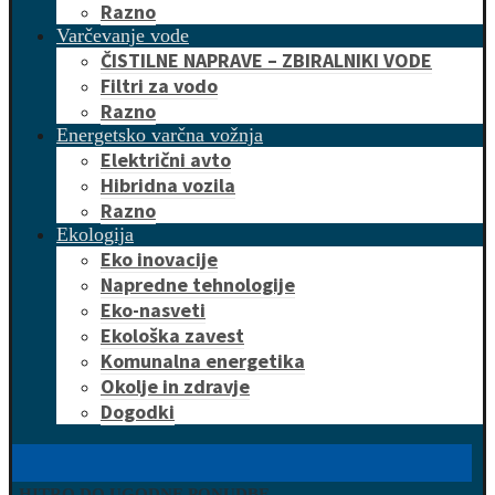
Razno
Varčevanje vode
ČISTILNE NAPRAVE – ZBIRALNIKI VODE
Filtri za vodo
Razno
Energetsko varčna vožnja
Električni avto
Hibridna vozila
Razno
Ekologija
Eko inovacije
Napredne tehnologije
Eko-nasveti
Ekološka zavest
Komunalna energetika
Okolje in zdravje
Dogodki
HITRO DO UGODNE PONUDBE