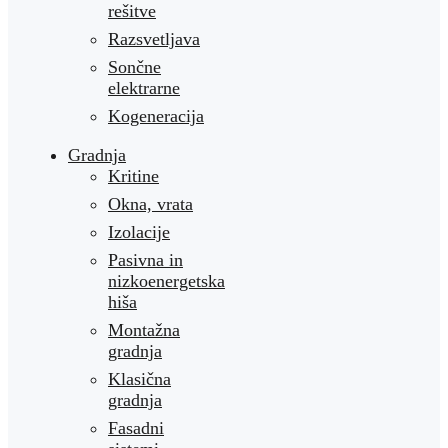
rešitve
Razsvetljava
Sončne
elektrarne
Kogeneracija
Gradnja
Kritine
Okna, vrata
Izolacije
Pasivna in
nizkoenergetska
hiša
Montažna
gradnja
Klasična
gradnja
Fasadni