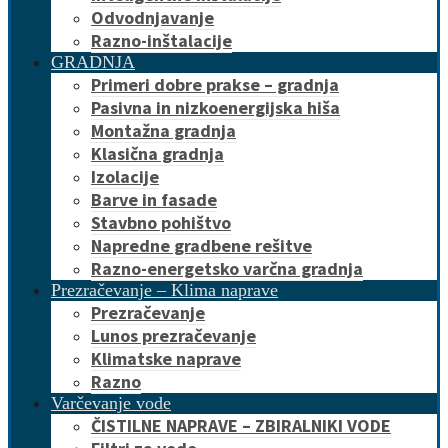
Odvodnjavanje
Razno-inštalacije
GRADNJA
Primeri dobre prakse – gradnja
Pasivna in nizkoenergijska hiša
Montažna gradnja
Klasična gradnja
Izolacije
Barve in fasade
Stavbno pohištvo
Napredne gradbene rešitve
Razno-energetsko varčna gradnja
Prezračevanje – Klima naprave
Prezračevanje
Lunos prezračevanje
Klimatske naprave
Razno
Varčevanje vode
ČISTILNE NAPRAVE – ZBIRALNIKI VODE