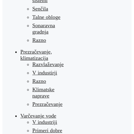
sistemi
Senčila
Talne obloge
Sonaravna
gradnja
Razno
Prezračevanje,
klimatizacija
Razvlaževanje
V industirji
Razno
Klimatske
naprave
Prezračevanje
Varčevanje vode
V industriji
Primeri dobre