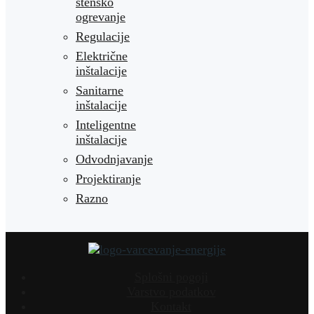
stensko
ogrevanje
Regulacije
Električne
inštalacije
Sanitarne
inštalacije
Inteligentne
inštalacije
Odvodnjavanje
Projektiranje
Razno
Splošni pogoji
Varstvo podatkov
Kontakt