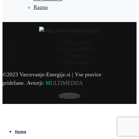
Razno
Splošni pogoji
Varstvo podatkov
Kontakt
Oglaševanje
©2023 Varcevanje-Energije.si | Vse pravice
pridržane.
Avtorji:
ULTIMEDIJA
M
Facebook
Home