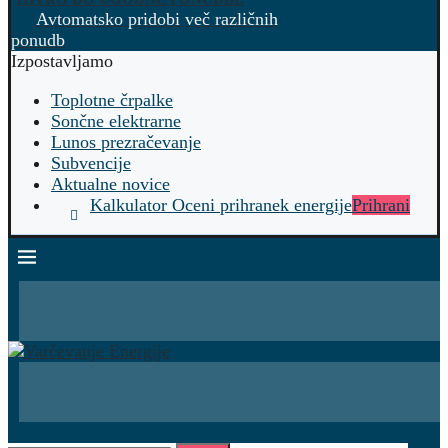
Avtomatsko pridobi več različnih
ponudb
Izpostavljamo
Toplotne črpalke
Sončne elektrarne
Lunos prezračevanje
Subvencije
Aktualne novice
Kalkulator Oceni prihranek energije
Prihrani