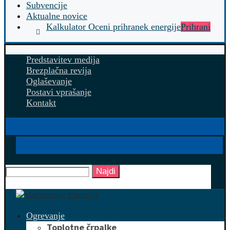
Subvencije
Aktualne novice
Kalkulator Oceni prihranek energije
Prihrani
Predstavitev medija
Brezplačna revija
Oglaševanje
Postavi vprašanje
Kontakt
Najdi
Ogrevanje
Toplotne črpalke