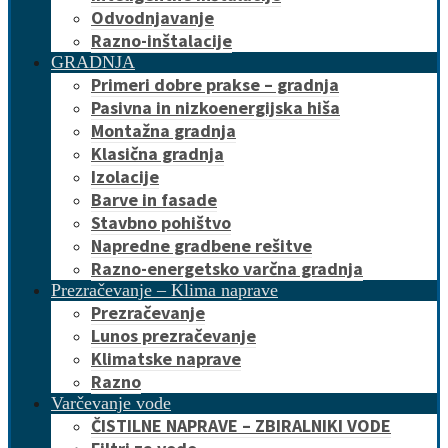
Odvodnjavanje
Razno-inštalacije
GRADNJA
Primeri dobre prakse – gradnja
Pasivna in nizkoenergijska hiša
Montažna gradnja
Klasična gradnja
Izolacije
Barve in fasade
Stavbno pohištvo
Napredne gradbene rešitve
Razno-energetsko varčna gradnja
Prezračevanje – Klima naprave
Prezračevanje
Lunos prezračevanje
Klimatske naprave
Razno
Varčevanje vode
ČISTILNE NAPRAVE – ZBIRALNIKI VODE