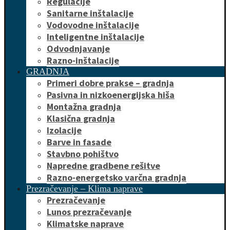
Regulacije
Sanitarne inštalacije
Vodovodne inštalacije
Inteligentne inštalacije
Odvodnjavanje
Razno-inštalacije
GRADNJA
Primeri dobre prakse – gradnja
Pasivna in nizkoenergijska hiša
Montažna gradnja
Klasična gradnja
Izolacije
Barve in fasade
Stavbno pohištvo
Napredne gradbene rešitve
Razno-energetsko varčna gradnja
Prezračevanje – Klima naprave
Prezračevanje
Lunos prezračevanje
Klimatske naprave