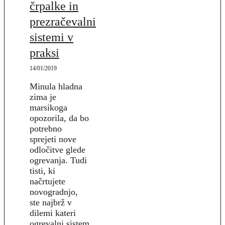
črpalke in
prezračevalni
sistemi v
praksi
14/01/2019
Minula hladna
zima je
marsikoga
opozorila, da bo
potrebno
sprejeti nove
odločitve glede
ogrevanja. Tudi
tisti, ki
načrtujete
novogradnjo,
ste najbrž v
dilemi kateri
ogrevalni sistem