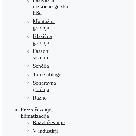
Pasivna in
nizkoenergetska
hiša
Montažna
gradnja
Klasična
gradnja
Fasadni
sistemi
Senčila
Talne obloge
Sonaravna
gradnja
Razno
Prezračevanje,
klimatizacija
Razvlaževanje
V industirji