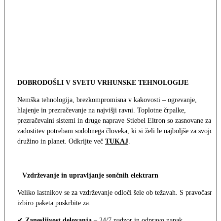
DOBRODOŠLI V SVETU VRHUNSKE TEHNOLOGIJE
Nemška tehnologija, brezkompromisna v kakovosti – ogrevanje,
hlajenje in prezračevanje na najvišji ravni. Toplotne črpalke,
prezračevalni sistemi in druge naprave Stiebel Eltron so zasnovane za
zadostitev potrebam sodobnega človeka, ki si želi le najboljše za svojo
družino in planet. Odkrijte več
TUKAJ
.
Vzdrževanje in upravljanje sončnih elektrarn
Veliko lastnikov se za vzdrževanje odloči šele ob težavah. S pravočasno
izbiro paketa poskrbite za:
✔
Zanesljivost delovanja
– 24/7 nadzor in odpravo napak