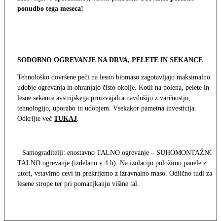
ponudbo tega meseca!
SODOBNO OGREVANJE NA DRVA, PELETE IN SEKANCE
Tehnološko dovršene peči na lesno biomaso zagotavljajo maksimalno
udobje ogrevanja in ohranjajo čisto okolje. Kotli na polena, pelete in
lesne sekance avstrijskega proizvajalca navdušijo z varčnostjo,
tehnologijo, uporabo in udobjem. Vsekakor pametna investicija.
Odkrijte več
TUKAJ
.
Samograditelji: enostavno TALNO ogrevanje – SUHOMONTAŽNO
TALNO ogrevanje (izdelano v 4 h). Na izolacijo položimo panele z
utori, vstavimo cevi in prekrijemo z izravnalno maso. Odlično tudi za
lesene strope ter pri pomanjkanju višine tal.