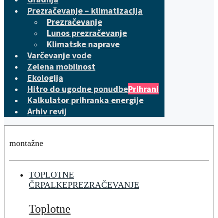
Prezračevanje – klimatizacija
Prezračevanje
Lunos prezračevanje
Klimatske naprave
Varčevanje vode
Zelena mobilnost
Ekologija
Hitro do ugodne ponudbe
Prihrani
Kalkulator prihranka energije
Arhiv revij
montažne
TOPLOTNE
ČRPALKE
PREZRAČEVANJE
Toplotne