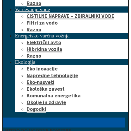
Razno
Varčevanje vode
ČISTILNE NAPRAVE – ZBIRALNIKI VODE
Filtri za vodo
Razno
Energetsko varčna vožnja
Električni avto
Hibridna vozila
Razno
Ekologija
Eko inovacije
Napredne tehnologije
Eko-nasveti
Ekološka zavest
Komunalna energetika
Okolje in zdravje
Dogodki
HITRO DO UGODNE PONUDBE