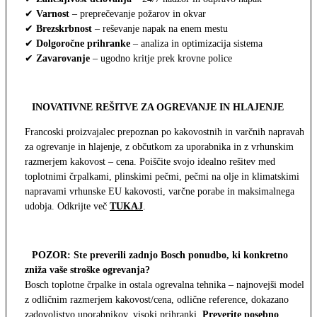
✔
Varnost
– preprečevanje požarov in okvar
✔
Brezskrbnost
– reševanje napak na enem mestu
✔
Dolgoročne prihranke
– analiza in optimizacija sistema
✔
Zavarovanje
– ugodno kritje prek krovne police
INOVATIVNE REŠITVE ZA OGREVANJE IN HLAJENJE
Francoski proizvajalec prepoznan po kakovostnih in varčnih napravah
za ogrevanje in hlajenje, z občutkom za uporabnika in z vrhunskim
razmerjem kakovost – cena. Poiščite svojo idealno rešitev med
toplotnimi črpalkami, plinskimi pečmi, pečmi na olje in klimatskimi
napravami vrhunske EU kakovosti, varčne porabe in maksimalnega
udobja. Odkrijte več
TUKAJ
.
POZOR: Ste preverili zadnjo Bosch ponudbo, ki konkretno
zniža vaše stroške ogrevanja?
Bosch toplotne črpalke in ostala ogrevalna tehnika – najnovejši modeli
z odličnim razmerjem kakovost/cena, odlične reference, dokazano
zadovoljstvo uporabnikov, visoki prihranki.
Preverite posebno