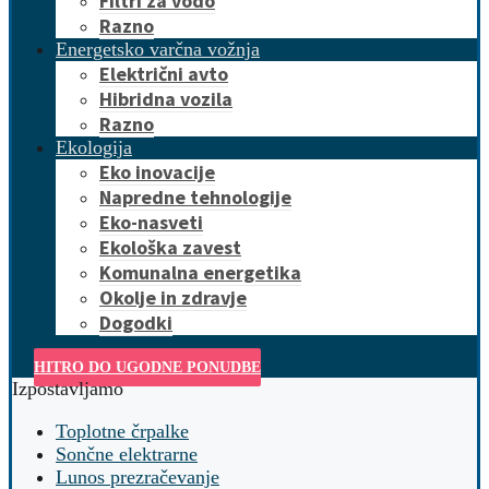
Filtri za vodo
Razno
Energetsko varčna vožnja
Električni avto
Hibridna vozila
Razno
Ekologija
Eko inovacije
Napredne tehnologije
Eko-nasveti
Ekološka zavest
Komunalna energetika
Okolje in zdravje
Dogodki
HITRO DO UGODNE PONUDBE
Izpostavljamo
Toplotne črpalke
Sončne elektrarne
Lunos prezračevanje