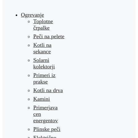
Ogrevanje
Toplotne
črpalke
Peči na pelete
Kotli na
sekance
Solarni
kolektorji
Primeri iz
prakse
Kotli na drva
Kamini
Primerjava
cen
energentov
Plinske peči
Električno