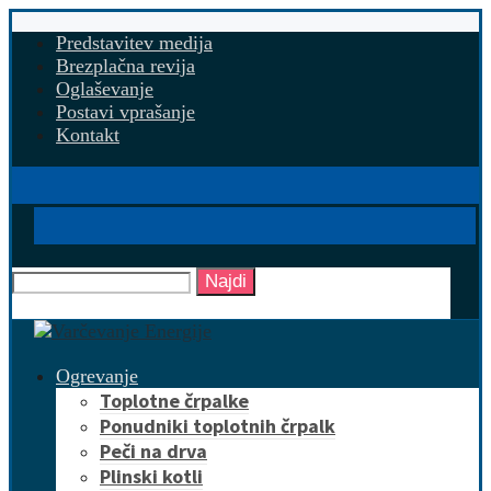
Predstavitev medija
Brezplačna revija
Oglaševanje
Postavi vprašanje
Kontakt
Najdi
Ogrevanje
Toplotne črpalke
Ponudniki toplotnih črpalk
Peči na drva
Plinski kotli