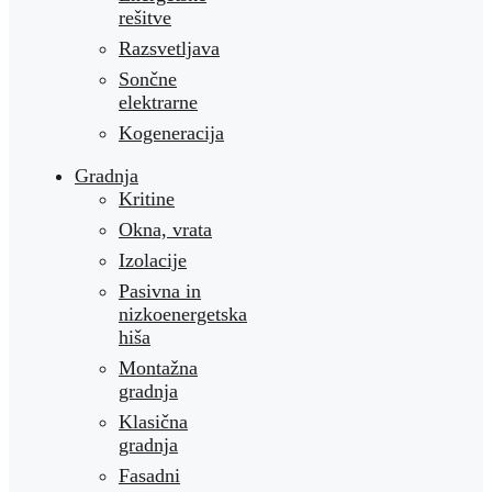
rešitve
Razsvetljava
Sončne
elektrarne
Kogeneracija
Gradnja
Kritine
Okna, vrata
Izolacije
Pasivna in
nizkoenergetska
hiša
Montažna
gradnja
Klasična
gradnja
Fasadni