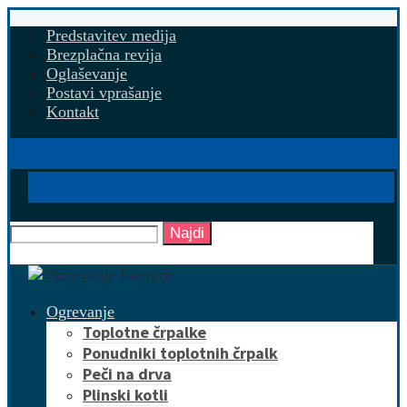
Predstavitev medija
Brezplačna revija
Oglaševanje
Postavi vprašanje
Kontakt
Najdi
Ogrevanje
Toplotne črpalke
Ponudniki toplotnih črpalk
Peči na drva
Plinski kotli