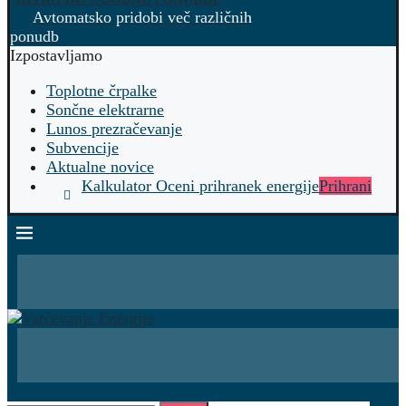
Avtomatsko pridobi več različnih
ponudb
Izpostavljamo
Toplotne črpalke
Sončne elektrarne
Lunos prezračevanje
Subvencije
Aktualne novice
Kalkulator Oceni prihranek energije
Prihrani