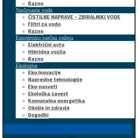
Razno
Varčevanje vode
ČISTILNE NAPRAVE – ZBIRALNIKI VODE
Filtri za vodo
Razno
Energetsko varčna vožnja
Električni avto
Hibridna vozila
Razno
Ekologija
Eko inovacije
Napredne tehnologije
Eko-nasveti
Ekološka zavest
Komunalna energetika
Okolje in zdravje
Dogodki
HITRO DO UGODNE PONUDBE