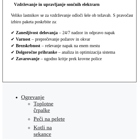
Vzdrževanje in upravljanje sončnih elektrarn
Veliko lastnikov se za vzdrževanje odloči šele ob težavah. S pravočasno
izbiro paketa poskrbite za:
✔
Zanesljivost delovanja
– 24/7 nadzor in odpravo napak
✔
Varnost
– preprečevanje požarov in okvar
✔
Brezskrbnost
– reševanje napak na enem mestu
✔
Dolgoročne prihranke
– analiza in optimizacija sistema
✔
Zavarovanje
– ugodno kritje prek krovne police
Ogrevanje
Toplotne
črpalke
Peči na pelete
Kotli na
sekance