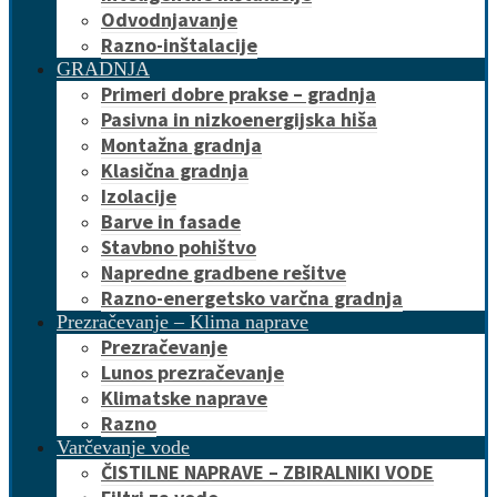
Odvodnjavanje
Razno-inštalacije
GRADNJA
Primeri dobre prakse – gradnja
Pasivna in nizkoenergijska hiša
Montažna gradnja
Klasična gradnja
Izolacije
Barve in fasade
Stavbno pohištvo
Napredne gradbene rešitve
Razno-energetsko varčna gradnja
Prezračevanje – Klima naprave
Prezračevanje
Lunos prezračevanje
Klimatske naprave
Razno
Varčevanje vode
ČISTILNE NAPRAVE – ZBIRALNIKI VODE