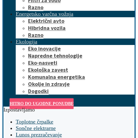
Filtri za vodo
Razno
Energetsko varčna vožnja
Električni avto
Hibridna vozila
Razno
Ekologija
Eko inovacije
Napredne tehnologije
Eko-nasveti
Ekološka zavest
Komunalna energetika
Okolje in zdravje
Dogodki
HITRO DO UGODNE PONUDBE
Izpostavljamo
Toplotne črpalke
Sončne elektrarne
Lunos prezračevanje