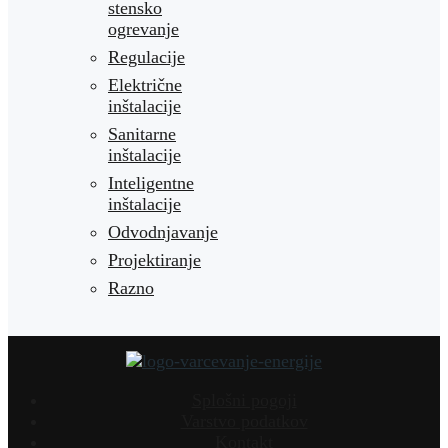
stensko
ogrevanje
Regulacije
Električne
inštalacije
Sanitarne
inštalacije
Inteligentne
inštalacije
Odvodnjavanje
Projektiranje
Razno
Splošni pogoji
Varstvo podatkov
Kontakt