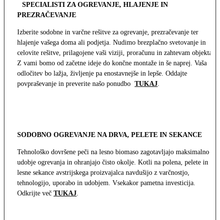
SPECIALISTI ZA OGREVANJE, HLAJENJE IN
PREZRAČEVANJE
Izberite sodobne in varčne rešitve za ogrevanje, prezračevanje ter
hlajenje vašega doma ali podjetja. Nudimo brezplačno svetovanje in
celovite rešitve, prilagojene vaši viziji, proračunu in zahtevam objekta.
Z vami bomo od začetne ideje do končne montaže in še naprej. Vaša
odločitev bo lažja, življenje pa enostavnejše in lepše. Oddajte
povpraševanje in preverite našo ponudbo
TUKAJ
.
SODOBNO OGREVANJE NA DRVA, PELETE IN SEKANCE
Tehnološko dovršene peči na lesno biomaso zagotavljajo maksimalno
udobje ogrevanja in ohranjajo čisto okolje. Kotli na polena, pelete in
lesne sekance avstrijskega proizvajalca navdušijo z varčnostjo,
tehnologijo, uporabo in udobjem. Vsekakor pametna investicija.
Odkrijte več
TUKAJ
.