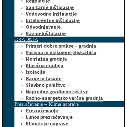
Regulacije
Sanitarne inštalacije
Vodovodne inštalacije
Inteligentne inštalacije
Odvodnjavanje
Razno-inštalacije
GRADNJA
Primeri dobre prakse – gradnja
Pasivna in nizkoenergijska hiša
Montažna gradnja
Klasična gradnja
Izolacije
Barve in fasade
Stavbno pohištvo
Napredne gradbene rešitve
Razno-energetsko varčna gradnja
Prezračevanje – Klima naprave
Prezračevanje
Lunos prezračevanje
Klimatske naprave