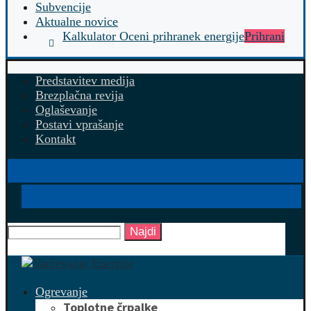
Subvencije
Aktualne novice
Kalkulator Oceni prihranek energije
Prihrani
Predstavitev medija
Brezplačna revija
Oglaševanje
Postavi vprašanje
Kontakt
Najdi
Ogrevanje
Toplotne črpalke