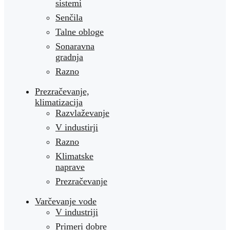
sistemi
Senčila
Talne obloge
Sonaravna
gradnja
Razno
Prezračevanje,
klimatizacija
Razvlaževanje
V industirji
Razno
Klimatske
naprave
Prezračevanje
Varčevanje vode
V industriji
Primeri dobre