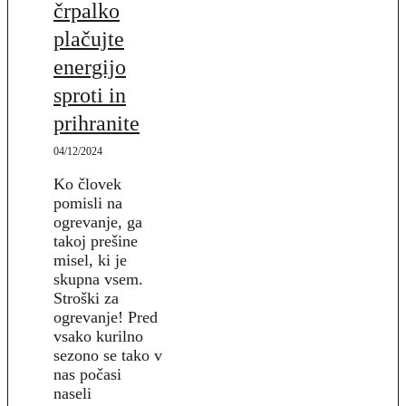
črpalko
plačujte
energijo
sproti in
prihranite
04/12/2024
Ko človek
pomisli na
ogrevanje, ga
takoj prešine
misel, ki je
skupna vsem.
Stroški za
ogrevanje! Pred
vsako kurilno
sezono se tako v
nas počasi
naseli