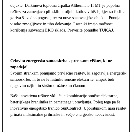
objekte. Daikinova toplotna črpalka Altherma 3 H MT je popolna
rešitev za zamenjavo plinskih in oljnih kotlov v hišah, kjer so fosilna
goriva še vedno pogosta, ter za nove stanovanjske objekte. Ponuja
visoko zmogljivost in tiho delovanje. Lastniki imajo možnost
koriščenja subvencij EKO sklada. Preverite ponudbo
TUKAJ
.
Celovita energetska samooskrba s prenosom viškov, ki ne
zapadejo!
Svojim strankam ponujamo privlačno rešitev, ki zagotavlja energetsko
samooskrbo, in to ne le lastniku sončne elektrarne, ampak tudi
njegovim ožjim in širšim družinskim članom.
Naša inovativna rešitev vključuje kombinacijo sončne elektrarne,
baterijskega hranilnika in pametnega upravljanja. Poleg tega pa še
inovativno energetsko tržnico SunContract. Uporabnikom naša rešitev
prinaša maksimalne prihranke in večjo energetsko neodvisnost.