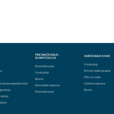
PREZRAČEVANJE,
VARČEVANJE VODE
KLIMATIZACIJA
V industriji
Razvlaževanje
ta
Primeri dobre prakse
V industirji
Filtri za vodo
Razno
 nizkoenergetska hiša
Čistilne naprave
Klimatske naprave
gradnja
Razno
Prezračevanje
gradnja
stemi