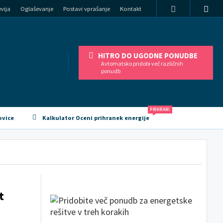
vija
Oglaševanje
Postavi vprašanje
Kontakt
HITRO DO UGODNE PONUDBE
Avtomatsko pridobi več različnih
ponudb
PRIHRANI
ovice
Kalkulator Oceni prihranek energije
t