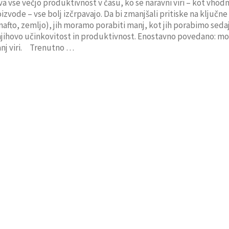
a vse večjo produktivnost v času, ko se naravni viri – kot vhod
izvode – vse bolj izčrpavajo. Da bi zmanjšali pritiske na ključne 
nafto, zemljo), jih moramo porabiti manj, kot jih porabimo sedaj
 njihovo učinkovitost in produktivnost. Enostavno povedano: m
anj viri. Trenutno …