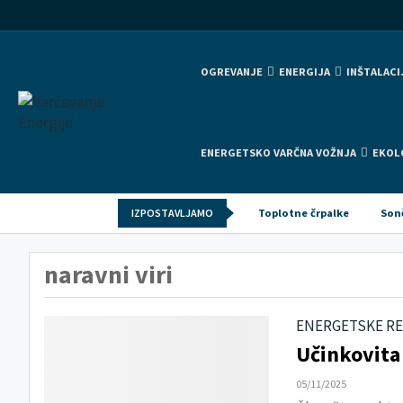
OGREVANJE
ENERGIJA
INŠTALACI
ENERGETSKO VARČNA VOŽNJA
EKOL
IZPOSTAVLJAMO
Toplotne črpalke
Son
naravni viri
ENERGETSKE RE
Učinkovita 
05/11/2025