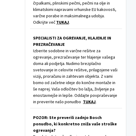
črpalkami, plinskimi pečmi, pečmi na olje in
klimatskimi napravami vrhunske EU kakovosti,
varčne porabe in maksimalnega udobja.
Odkrijte več
TUKAJ
.
SPECIALISTI ZA OGREVANJE, HLAJENJE IN
PREZRAČEVANJE
Izberite sodobne in varčne rešitve za
ogrevanje, prezračevanje ter hlajenje vašega
doma ali podjetja. Nudimo brezplačno
svetovanje in celovite rešitve, prilagojene vaši
viziji, proračunu in zahtevam objekta. Z vami
bomo od začetne ideje do končne montaže in
še naprej. Vaša odločitev bo lažja, življenje pa
enostavnejše in lepše. Oddajte povpraševanje
in preverite našo ponudbo
TUKAJ
.
POZOR: Ste preverili zadnjo Bosch
ponudbo, ki konkretno zniža vaše stroške
ogrevanja?