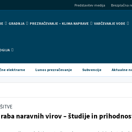
Predstavitev medija
Brezplačna re
JE
GRADNJA
PREZRAČEVANJE – KLIMA NAPRAVE
VARČEVANJE VODE
OGIJA
čne elektrarne
Lunos prezračevanje
Subvencije
Aktualne n
ŠITVE
raba naravnih virov – študije in prihodnos