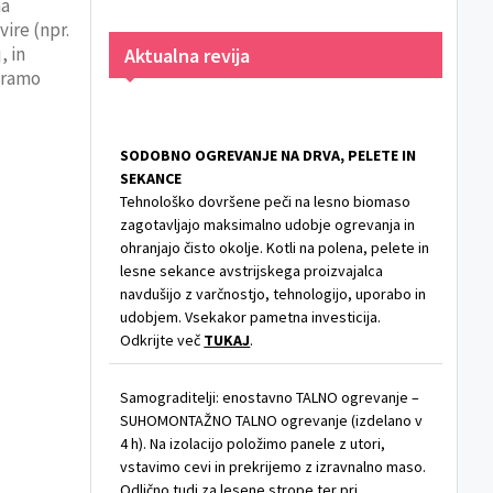
na
vire (npr.
, in
Aktualna revija
oramo
SODOBNO OGREVANJE NA DRVA, PELETE IN
SEKANCE
Tehnološko dovršene peči na lesno biomaso
zagotavljajo maksimalno udobje ogrevanja in
ohranjajo čisto okolje. Kotli na polena, pelete in
lesne sekance avstrijskega proizvajalca
navdušijo z varčnostjo, tehnologijo, uporabo in
udobjem. Vsekakor pametna investicija.
Odkrijte več
TUKAJ
.
Samograditelji: enostavno TALNO ogrevanje –
SUHOMONTAŽNO TALNO ogrevanje (izdelano v
4 h). Na izolacijo položimo panele z utori,
vstavimo cevi in prekrijemo z izravnalno maso.
Odlično tudi za lesene strope ter pri