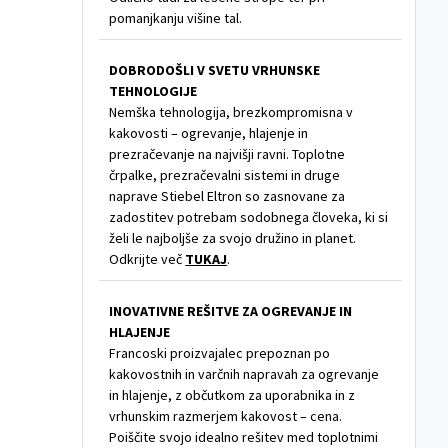
pomanjkanju višine tal.
DOBRODOŠLI V SVETU VRHUNSKE
TEHNOLOGIJE
Nemška tehnologija, brezkompromisna v
kakovosti – ogrevanje, hlajenje in
prezračevanje na najvišji ravni. Toplotne
črpalke, prezračevalni sistemi in druge
naprave Stiebel Eltron so zasnovane za
zadostitev potrebam sodobnega človeka, ki si
želi le najboljše za svojo družino in planet.
Odkrijte več
TUKAJ
.
INOVATIVNE REŠITVE ZA OGREVANJE IN
HLAJENJE
Francoski proizvajalec prepoznan po
kakovostnih in varčnih napravah za ogrevanje
in hlajenje, z občutkom za uporabnika in z
vrhunskim razmerjem kakovost – cena.
Poiščite svojo idealno rešitev med toplotnimi