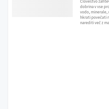
Človeštvo zahtev
dobrina v vse pro
vodo, minerale, 
hkrati povečati
narediti več z m