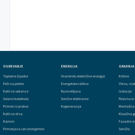
OGREVANJE
ENERGIJA
GRADNJA
Toplotne črpalke
Hranilniki električne energije
Kritine
Peči na pelete
Energetske rešitve
Okna, vra
Kotli na sekance
Razsvetljava
Izolacije
Solarni kolektorji
Sončne elektrarne
Pasivna in
Primeri iz prakse
Kogeneracija
Montažna 
Kotli na drva
Klasična 
Kamini
Fasadni si
Primerjava cen energentov
Senčila