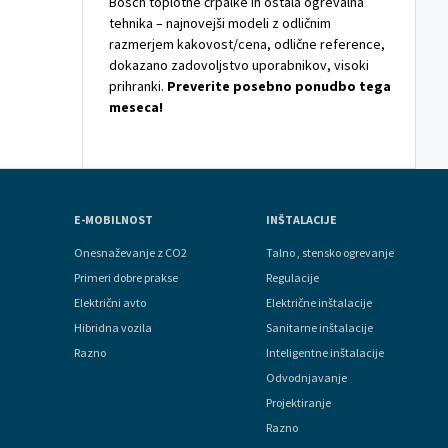
Bosch toplotne črpalke in ostala ogrevalna
tehnika – najnovejši modeli z odličnim
razmerjem kakovost/cena, odlične reference,
dokazano zadovoljstvo uporabnikov, visoki
prihranki.
Preverite posebno ponudbo tega
meseca!
E-MOBILNOST
INŠTALACIJE
Onesnaževanje z CO2
Talno , stensko ogrevanje
Primeri dobre prakse
Regulacije
Električni avto
Električne inštalacije
Hibridna vozila
Sanitarne inštalacije
Razno
Inteligentne inštalacije
Odvodnjavanje
Projektiranje
Razno